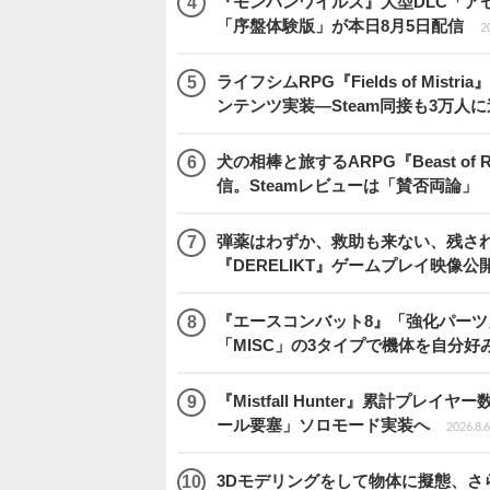
『モンハンワイルズ』大型DLC「ア
「序盤体験版」が本日8月5日配信
2
ライフシムRPG『Fields of M
ンテンツ実装―Steam同接も3万人
犬の相棒と旅するARPG『Beast of
信。Steamレビューは「賛否両論」
弾薬はわずか、救助も来ない、残され
『DERELIKT』ゲームプレイ映像公
『エースコンバット8』「強化パーツ
「MISC」の3タイプで機体を自分好
『Mistfall Hunter』累計プ
ール要塞」ソロモード実装へ
2026.8.6
3Dモデリングをして物体に擬態、さ