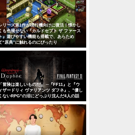
シリーズ第1作が現行機向けに復活！懐かし
くも色褪せない『カルドセプト ザ ファース
ト』遊びやすい機能も搭載で、あらため
て“原典”に触れるのにぴったり
「冒険は楽しいものだ」 ─『FF11』と『ウ
ィザードリィ ヴァリアンツ ダフネ』、"優し
くないRPG"の沼にどっぷり沈んだ4人の話