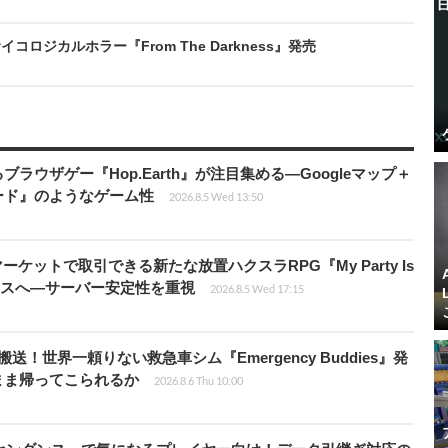
ジカルホラー『From The Darkness』発売
ラウザゲー『Hop.Earth』が注目集める―Googleマップ＋
ード』のようなゲーム性
2026.8.5 Wed 13:50
ーケットで取引できる新たな放置ハクスラRPG『My Party Is
リリースへ―サーバー安定性を重視
2026.8.5 Wed 17:15
！世界一頼りない救急車シム『Emergency Buddies』発
まま帰ってこられるか
2026.8.6 Thu 10:00