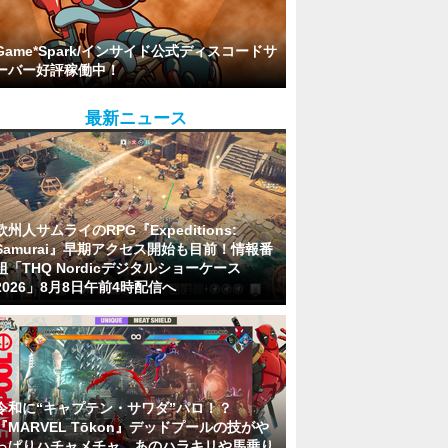
Game*Spark/インサイド公式ディスコードサ
ーバー好評稼働中！
最新ニュース
欧州人サムライのRPG『Expeditions:
Samurai』早期アクセス開始も目前！情報番
組「THQ Nordicデジタルショーケース
2026」8月8日午前4時配信へ
令和に“キャプテン・サワダ”パロ！？
『MARVEL Tōkon』デッドプールの技がや
っぱりハチャメチャ。あのハラキリや馬乗り