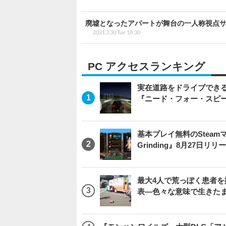
廃墟となったアパートが舞台の一人称視点サイコロ
2021.3.30 Tue 18:30
PC アクセスランキング
実在道路をドライブできるブ
『ニード・フォー・スピ
基本プレイ無料のSteamマ
Grinding』8月27日
最大4人で荒っぽく患者を搬送
表―色々な意味で生きた