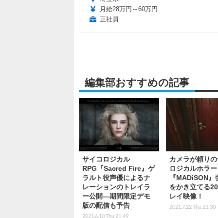
月給28万円～60万円
正社員
編集部おすすめの記事
サイコロジカル
カメラが頼りの
RPG『Sacred Fire』ゲ
ロジカルホラー
ラルト役声優によるナ
『MADiSON
レーションのトレイラ
をかき立てる2
ー公開―期間限定デモ
レイ映像！
版の配信も予告
2021.7.22 Thu 23:30
2021.6.10 Thu 21:49