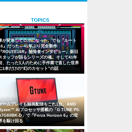
TOPICS
車が変形してロボになった、でも『ルート
16』だった―41年ぶり完全新作
『ROUTE16R』開発者インタビュー。新旧
スタッフが語るシリーズの魂。そして41年
前、たった1人のために手作業で直した世界
に1本だけの“幻のカセット”の話
ゲームプレイも録画配信もこれ1台。AMD
Ryzen™ AIプロセッサ搭載の「G TUNE P5-
A7G60BK-D」で『Forza Horizon 6』の世
界を駆け回る