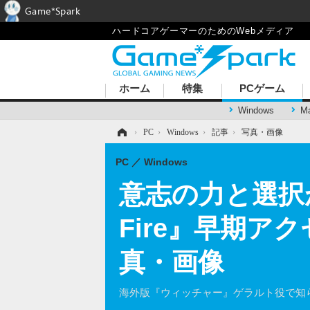
Game*Spark
ハードコアゲーマーのためのWebメディア
ホーム
特集
PCゲーム
Windows
M
ホーム
›
PC
›
Windows
›
記事
›
写真・画像
PC
Windows
意志の力と選択が
Fire』早期ア
真・画像
海外版『ウィッチャー』ゲラルト役で知