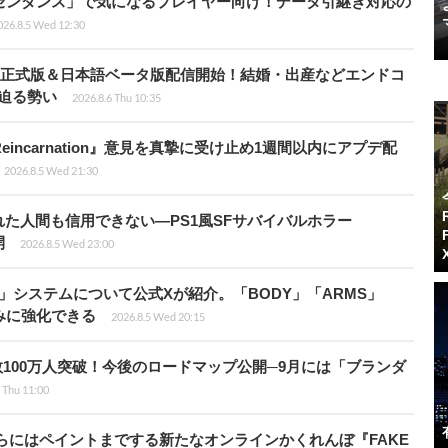
センダンス」で気になるプレイヤー向け！データ引継ぎ対応の
026.8.5 Wed 12:30
istria』正式版＆日本語ベータ版配信開始！結婚・出産などエンドコ
に迫る勢い
2026.8.6 Thu 10:35
 Reincarnation』意見を真摯に受け止め1週間以内にアプデ配
2026.8.5 Wed 21:30
た人間も信用できない―PS1風SFサバイバルホラー
開
2026.8.5 Wed 23:00
」システムについて公式Xが紹介。「BODY」「ARMS」
みに強化できる
2026.8.5 Wed 20:15
レイヤー数100万人突破！今後のロードマップ公開─9月には「ブランダ
 Thu 11:00
らにはペイントまでする新たなオンラインかくれんぼ『FAKE