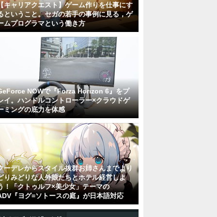
【キャリアクエスト】ゲーム作りを仕事にす
るということ。セガの若手の事例に見る，ゲ
ームプログラマという働き方
GeForce NOWで『Forza Horizon 6』をプ
レイ。ハンドルコントローラー×クラウドゲ
ーミングの底力を体感
クーデレからスタイル抜群お姉さんまでより
どりみどりな人外娘たちとホテル経営しよ
う！「クトゥルフ×美少女」テーマの
ADV『ヨグ=ソトースの庭』が日本語対応