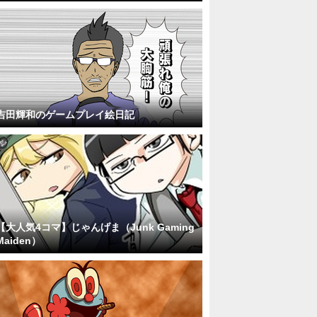
吉田輝和のゲームプレイ絵日記
【大人気4コマ】じゃんげま（Junk Gaming
Maiden）