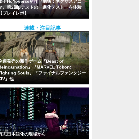
よ！HoYoverse新作『崩壊：ネクサスアニ
マ』第2回βテストの「進化テスト」を体験
【プレイレポ】
連載・注目記事
今週発売の新作ゲーム『Beast of
Reincarnation』『MARVEL Tōkon:
Fighting Souls』『ファイナルファンタジー
XIV』他
有志日本語化の現場から