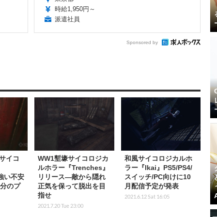
時給1,950円～
派遣社員
Sponsored by
サイコ
WW1塹壕サイコロジカ
和風サイコロジカルホ
ルホラー『Trenches』
ラー『Ikai』PS5/PS4/
』強い不安
リリース―敵から隠れ
スイッチ/PC向けに10
0分のプ
正気を保って脱出を目
月配信予定が発表
指せ
2021.6.12 Sat 16:05
2021.7.20 Tue 23:00