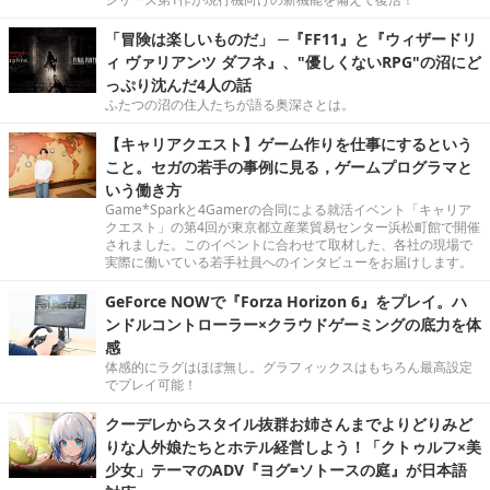
「冒険は楽しいものだ」 ─『FF11』と『ウィザードリ
ィ ヴァリアンツ ダフネ』、"優しくないRPG"の沼にど
っぷり沈んだ4人の話
ふたつの沼の住人たちが語る奥深さとは。
【キャリアクエスト】ゲーム作りを仕事にするという
こと。セガの若手の事例に見る，ゲームプログラマと
いう働き方
Game*Sparkと4Gamerの合同による就活イベント「キャリア
クエスト」の第4回が東京都立産業貿易センター浜松町館で開催
されました。このイベントに合わせて取材した、各社の現場で
実際に働いている若手社員へのインタビューをお届けします。
GeForce NOWで『Forza Horizon 6』をプレイ。ハ
ンドルコントローラー×クラウドゲーミングの底力を体
感
体感的にラグはほぼ無し。グラフィックスはもちろん最高設定
でプレイ可能！
クーデレからスタイル抜群お姉さんまでよりどりみど
りな人外娘たちとホテル経営しよう！「クトゥルフ×美
少女」テーマのADV『ヨグ=ソトースの庭』が日本語