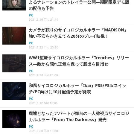
よるナレーションのトレイラー公開―期間限定デモ版
の配信も予告
PC
2021.6.10 Thu 21:49
カメラが頼りのサイコロジカルホラー『MADiSON』
強い不安をかき立てる20分のプレイ映像！
PC
2021.7.22 Thu 23:30
WW1塹壕サイコロジカルホラー『Trenches』リリー
ス―敵から隠れ正気を保って脱出を目指せ
PC
2021.7.20 Tue 23:00
和風サイコロジカルホラー『Ikai』PS5/PS4/スイッ
チ/PC向けに10月配信予定が発表
PC
2021.6.12 Sat 16:05
廃墟となったアパートが舞台の一人称視点サイコロジ
カルホラー『From The Darkness』発売
PC
2021.3.30 Tue 18:30