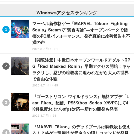
Windowsアクセスランキング
マーベル新作格ゲー『MARVEL Tōkon: Fighting
Souls』Steamで“賛否両論”―オープンベータで指
摘のPC版パフォーマンス、発売直前に改善報告も不
満の声
2026.8.7 Fri 12:21
【閲覧注意】中世日本オープンワールドアダルトRP
G『Red Masked Ronin』早期アクセス開始！キャ
ラクリし、忍びの暗殺者に追われながら大人の世界
で自由な体験
2026.8.7 Fri 14:45
『ゴーストリコン ワイルドランズ』無料アプデ「L
ast Rites」配信。PS5/Xbox Series X/S/PCにて4
K解像度および60fps対応―新作の開発も発表
2026.8.7 Fri 1:54
『MARVEL Tōkon』のデッドプールは瞬獄殺も使え
る！？格ゲー乱舞技が元ネタの隠しコマンドが発見