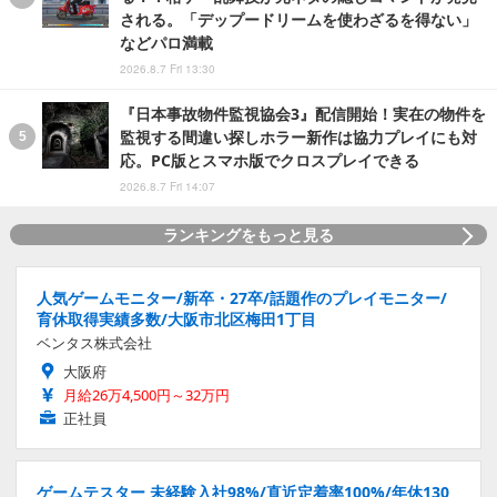
される。「デップードリームを使わざるを得ない」
などパロ満載
2026.8.7 Fri 13:30
『日本事故物件監視協会3』配信開始！実在の物件を
監視する間違い探しホラー新作は協力プレイにも対
応。PC版とスマホ版でクロスプレイできる
2026.8.7 Fri 14:07
ランキングをもっと見る
人気ゲームモニター/新卒・27卒/話題作のプレイモニター/
育休取得実績多数/大阪市北区梅田1丁目
ベンタス株式会社
大阪府
月給26万4,500円～32万円
正社員
ゲームテスター 未経験入社98%/直近定着率100%/年休130