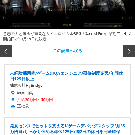
意志の力と選択が重要なサイコロジカルRPG『Sacred Fire』早期アクセス
開始日が10月19日に決定
この記事へ戻る
未経験採用枠/ゲームのQAエンジニア/研修制度充実/年間休
日125日以上
株式会社HyBridge
神奈川県
月給30万円～50万円
正社員
発見センスでヒットを支える!/ゲームデバッグスタッフ/月35
万円可/しっかり休める年休125日/週2日の休日を完全確保