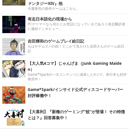
ァンタジーXIV』他
今週発売の新作ゲームはこちら。
有志日本語化の現場から
PCゲーマーなら何かとお世話になっているであろう有志翻訳者
に連続インタビュー。
吉田輝和のゲームプレイ絵日記
もはやゲムスパの顔！どこかで見かけた吉田さんのゲーム絵日
記
【大人気4コマ】じゃんげま（Junk Gaming Maide
n）
Game*Sparkの一大コンテンツに成長した4コマ。単行本も好評
発売中！
Game*Spark/インサイド公式ディスコードサーバー
好評稼働中！
【大喜利】『新種のゲーミング“蚊”が登場！ その特徴
とは？』回答募集中！