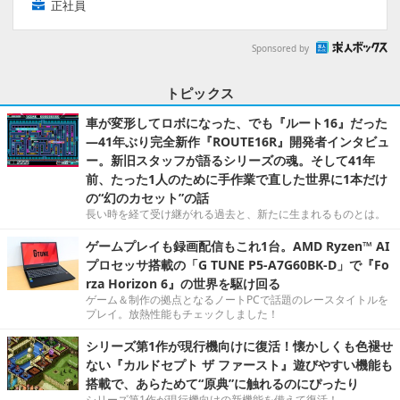
正社員
Sponsored by
トピックス
車が変形してロボになった、でも『ルート16』だった
―41年ぶり完全新作『ROUTE16R』開発者インタビュ
ー。新旧スタッフが語るシリーズの魂。そして41年
前、たった1人のために手作業で直した世界に1本だけ
の“幻のカセット”の話
長い時を経て受け継がれる過去と、新たに生まれるものとは。
ゲームプレイも録画配信もこれ1台。AMD Ryzen™ AI
プロセッサ搭載の「G TUNE P5-A7G60BK-D」で『Fo
rza Horizon 6』の世界を駆け回る
ゲーム＆制作の拠点となるノートPCで話題のレースタイトルを
プレイ。放熱性能もチェックしました！
シリーズ第1作が現行機向けに復活！懐かしくも色褪せ
ない『カルドセプト ザ ファースト』遊びやすい機能も
搭載で、あらためて“原典”に触れるのにぴったり
シリーズ第1作が現行機向けの新機能を備えて復活！