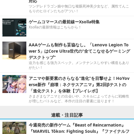
対応
ツンデレドラゴン娘や無口な複眼死神美少女など、属性てんこ
もりのヒロインたちがアツい！
ゲームコマースの最前線ーXsolla特集
Xsollaの最新情報はこちらから！
AAAゲームも制作も妥協なし。「Lenovo Legion To
wer 5」はCore Ultra世代の“全てこなせるゲーミング
デスクトップ”
迫力を感じる強力スペック。メンテナンスしやすい構造もあり
がたい！
アニマや新要素のさらなる“進化”を目撃せよ！HoYov
erse新作『崩壊：ネクサスアニマ』第2回βテストの
「進化テスト」を体験【プレイレポ】
さまざまなアニマとの出会いや、スキルによってさらに戦略性
が増したバトルなど、本作の注目の要素に迫ります！
連載・注目記事
今週発売の新作ゲーム『Beast of Reincarnation』
『MARVEL Tōkon: Fighting Souls』『ファイナルフ