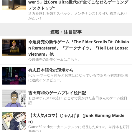
wer 5」はCore Ultra世代の“全てこなせるゲーミング
デスクトップ”
迫力を感じる強力スペック。メンテナンスしやすい構造もあり
がたい！
連載・注目記事
今週発売の新作ゲーム『The Elder Scrolls IV: Oblivio
n Remastered』『アークナイツ』『Hell Let Loose:
Vietnam』他
今週発売の新作ゲームはこちら。
有志日本語化の現場から
PCゲーマーなら何かとお世話になっているであろう有志翻訳者
に連続インタビュー。
吉田輝和のゲームプレイ絵日記
もはやゲムスパの顔！どこかで見かけた吉田さんのゲーム絵日
記
【大人気4コマ】じゃんげま（Junk Gaming Maide
n）
Game*Sparkの一大コンテンツに成長した4コマ。単行本も好評
発売中！