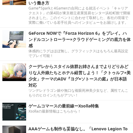
いう働き方
Game*Sparkと4Gamerの合同による就活イベント「キャリア
クエスト」の第4回が東京都立産業貿易センター浜松町館で開催
されました。このイベントに合わせて取材した、各社の現場で
実際に働いている若手社員へのインタビューをお届けします。
GeForce NOWで『Forza Horizon 6』をプレイ。ハ
ンドルコントローラー×クラウドゲーミングの底力を体
感
体感的にラグはほぼ無し。グラフィックスはもちろん最高設定
でプレイ可能！
クーデレからスタイル抜群お姉さんまでよりどりみど
りな人外娘たちとホテル経営しよう！「クトゥルフ×美
少女」テーマのADV『ヨグ=ソトースの庭』が日本語
対応
ツンデレドラゴン娘や無口な複眼死神美少女など、属性てんこ
もりのヒロインたちがアツい！
ゲームコマースの最前線ーXsolla特集
Xsollaの最新情報はこちらから！
AAAゲームも制作も妥協なし。「Lenovo Legion To