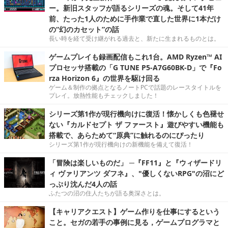
ー。新旧スタッフが語るシリーズの魂。そして41年
前、たった1人のために手作業で直した世界に1本だけ
の“幻のカセット”の話
長い時を経て受け継がれる過去と、新たに生まれるものとは。
ゲームプレイも録画配信もこれ1台。AMD Ryzen™ AI
プロセッサ搭載の「G TUNE P5-A7G60BK-D」で『Fo
rza Horizon 6』の世界を駆け回る
ゲーム＆制作の拠点となるノートPCで話題のレースタイトルを
プレイ。放熱性能もチェックしました！
シリーズ第1作が現行機向けに復活！懐かしくも色褪せ
ない『カルドセプト ザ ファースト』遊びやすい機能も
搭載で、あらためて“原典”に触れるのにぴったり
シリーズ第1作が現行機向けの新機能を備えて復活！
「冒険は楽しいものだ」 ─『FF11』と『ウィザードリ
ィ ヴァリアンツ ダフネ』、"優しくないRPG"の沼にど
っぷり沈んだ4人の話
ふたつの沼の住人たちが語る奥深さとは。
【キャリアクエスト】ゲーム作りを仕事にするという
こと。セガの若手の事例に見る，ゲームプログラマと