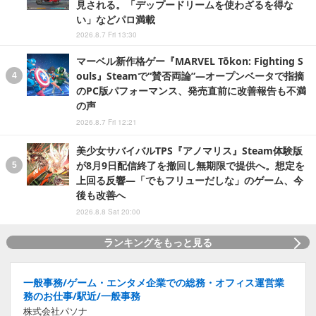
見される。「デップードリームを使わざるを得な
い」などパロ満載
2026.8.7 Fri 13:30
マーベル新作格ゲー『MARVEL Tōkon: Fighting S
ouls』Steamで“賛否両論”―オープンベータで指摘
のPC版パフォーマンス、発売直前に改善報告も不満
の声
2026.8.7 Fri 12:21
美少女サバイバルTPS『アノマリス』Steam体験版
が8月9日配信終了を撤回し無期限で提供へ。想定を
上回る反響―「でもフリューだしな」のゲーム、今
後も改善へ
2026.8.8 Sat 20:00
ランキングをもっと見る
一般事務/ゲーム・エンタメ企業での総務・オフィス運営業
務のお仕事/駅近/一般事務
株式会社パソナ