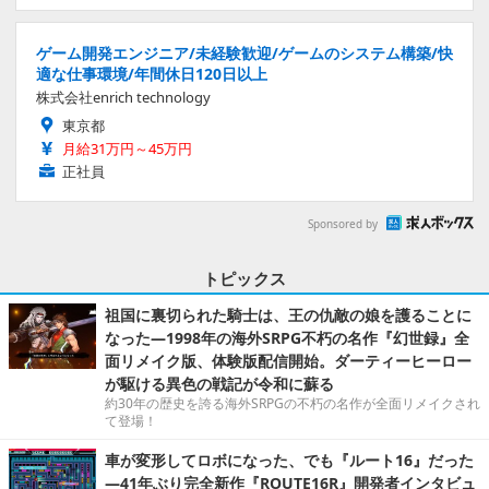
ゲーム開発エンジニア/未経験歓迎/ゲームのシステム構築/快
適な仕事環境/年間休日120日以上
株式会社enrich technology
東京都
月給31万円～45万円
正社員
Sponsored by
トピックス
祖国に裏切られた騎士は、王の仇敵の娘を護ることに
なった―1998年の海外SRPG不朽の名作『幻世録』全
面リメイク版、体験版配信開始。ダーティーヒーロー
が駆ける異色の戦記が令和に蘇る
約30年の歴史を誇る海外SRPGの不朽の名作が全面リメイクされ
て登場！
車が変形してロボになった、でも『ルート16』だった
―41年ぶり完全新作『ROUTE16R』開発者インタビュ