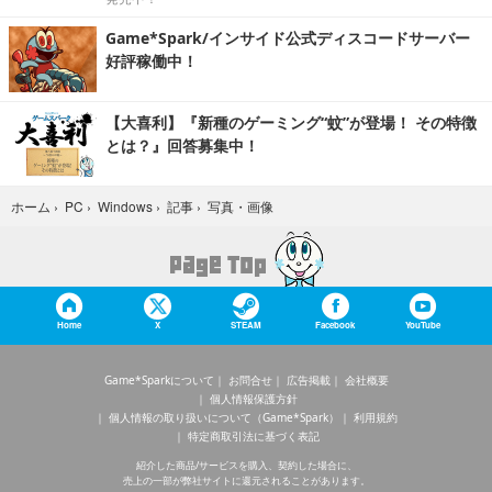
Game*Spark/インサイド公式ディスコードサーバー
好評稼働中！
【大喜利】『新種のゲーミング“蚊”が登場！ その特徴
とは？』回答募集中！
写真・画像
ホーム
›
PC
›
Windows
›
記事
›
Home
X
STEAM
Facebook
YouTube
Game*Sparkについて
お問合せ
広告掲載
会社概要
個人情報保護方針
個人情報の取り扱いについて（Game*Spark）
利用規約
特定商取引法に基づく表記
紹介した商品/サービスを購入、契約した場合に、
売上の一部が弊社サイトに還元されることがあります。