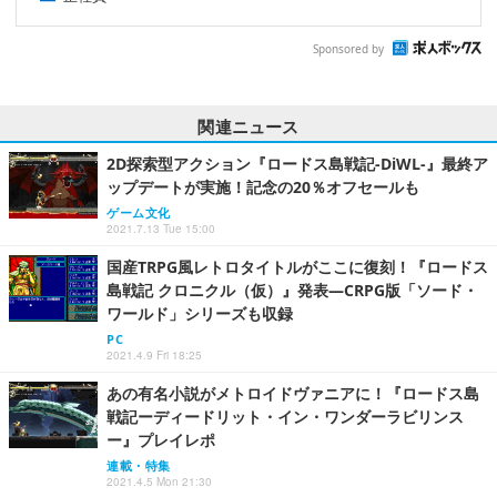
Sponsored by
関連ニュース
2D探索型アクション『ロードス島戦記-DiWL-』最終ア
ップデートが実施！記念の20％オフセールも
ゲーム文化
2021.7.13 Tue 15:00
国産TRPG風レトロタイトルがここに復刻！『ロードス
島戦記 クロニクル（仮）』発表―CRPG版「ソード・
ワールド」シリーズも収録
PC
2021.4.9 Fri 18:25
あの有名小説がメトロイドヴァニアに！『ロードス島
戦記ーディードリット・イン・ワンダーラビリンス
ー』プレイレポ
連載・特集
2021.4.5 Mon 21:30