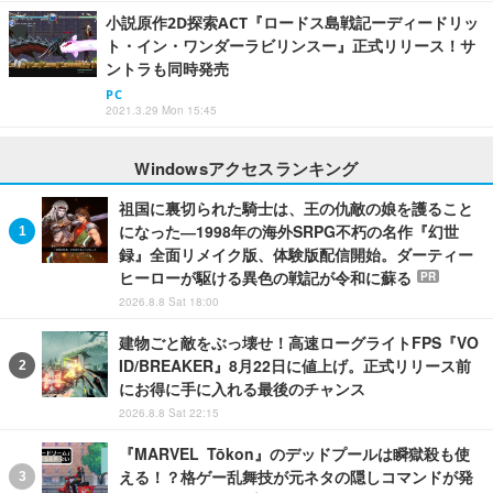
小説原作2D探索ACT『ロードス島戦記ーディードリッ
ト・イン・ワンダーラビリンスー』正式リリース！サ
ントラも同時発売
PC
2021.3.29 Mon 15:45
Windowsアクセスランキング
祖国に裏切られた騎士は、王の仇敵の娘を護ること
になった―1998年の海外SRPG不朽の名作『幻世
録』全面リメイク版、体験版配信開始。ダーティー
ヒーローが駆ける異色の戦記が令和に蘇る
PR
2026.8.8 Sat 18:00
建物ごと敵をぶっ壊せ！高速ローグライトFPS『VO
ID/BREAKER』8月22日に値上げ。正式リリース前
にお得に手に入れる最後のチャンス
2026.8.8 Sat 22:15
『MARVEL Tōkon』のデッドプールは瞬獄殺も使
える！？格ゲー乱舞技が元ネタの隠しコマンドが発