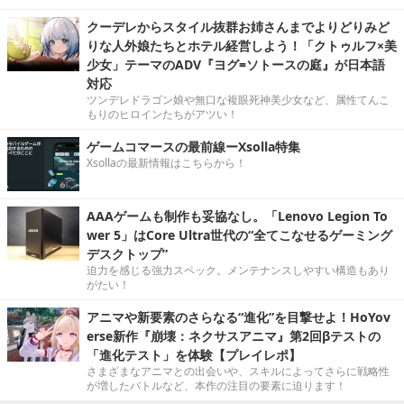
クーデレからスタイル抜群お姉さんまでよりどりみど
りな人外娘たちとホテル経営しよう！「クトゥルフ×美
少女」テーマのADV『ヨグ=ソトースの庭』が日本語
対応
ツンデレドラゴン娘や無口な複眼死神美少女など、属性てんこ
もりのヒロインたちがアツい！
ゲームコマースの最前線ーXsolla特集
Xsollaの最新情報はこちらから！
AAAゲームも制作も妥協なし。「Lenovo Legion To
wer 5」はCore Ultra世代の“全てこなせるゲーミング
デスクトップ”
迫力を感じる強力スペック。メンテナンスしやすい構造もあり
がたい！
アニマや新要素のさらなる“進化”を目撃せよ！HoYov
erse新作『崩壊：ネクサスアニマ』第2回βテストの
「進化テスト」を体験【プレイレポ】
さまざまなアニマとの出会いや、スキルによってさらに戦略性
が増したバトルなど、本作の注目の要素に迫ります！