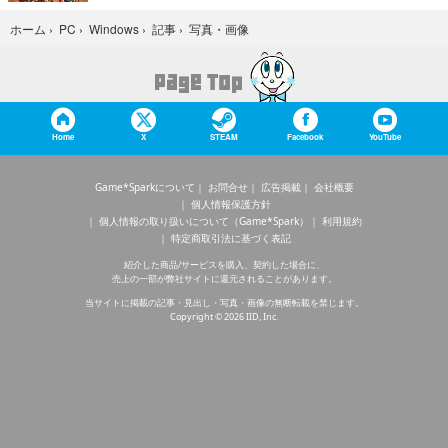
写真・画像
ホーム
›
PC
›
Windows
›
記事
›
Home
X
STEAM
Facebook
YouTube
Game*Sparkについて
お問合せ
広告掲載
会社概要
個人情報保護方針
個人情報の取り扱いについて（Game*Spark）
利用規約
特定商取引法に基づく表記
紹介した商品/サービスを購入、契約した場合に、
売上の一部が弊社サイトに還元されることがあります。
当サイトに掲載の記事・見出し・写真・画像の無断転載を禁じます。
Copyright © 2026 IID, Inc.