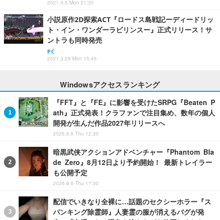
2021.4.5 Mon 21:30
小説原作2D探索ACT『ロードス島戦記ーディードリッ
ト・イン・ワンダーラビリンスー』正式リリース！サ
ントラも同時発売
PC
2021.3.29 Mon 15:45
Windowsアクセスランキング
『FFT』と『FE』に影響を受けたSRPG『Beaten P
ath』正式発表！クラファンで注目集め、数年の個人
開発が生んだ作品2027年リリースへ
2026.8.6 Thu 12:30
暗黒武侠アクションアドベンチャー『Phantom Bla
de Zero』8月12日より予約開始！ 最新トレイラー
も公開予定
2026.8.6 Thu 17:30
配信でいきなり全裸に…話題のセクシーホラー『ス
パンキング除霊師』人妻霊の服が消えるバグが発