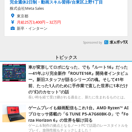
完全週休2日制・動画スキル習得/台東区上野1丁目
株式会社Meta Sales
東京都
月給25万3,400円～32万円
新卒・インターン
Sponsored by
トピックス
車が変形してロボになった、でも『ルート16』だった
―41年ぶり完全新作『ROUTE16R』開発者インタビュ
ー。新旧スタッフが語るシリーズの魂。そして41年
前、たった1人のために手作業で直した世界に1本だけ
の“幻のカセット”の話
長い時を経て受け継がれる過去と、新たに生まれるものとは。
ゲームプレイも録画配信もこれ1台。AMD Ryzen™ AI
プロセッサ搭載の「G TUNE P5-A7G60BK-D」で『Fo
rza Horizon 6』の世界を駆け回る
ゲーム＆制作の拠点となるノートPCで話題のレースタイトルを
プレイ。放熱性能もチェックしました！