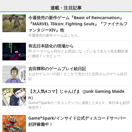
連載・注目記事
今週発売の新作ゲーム『Beast of Reincarnation』
『MARVEL Tōkon: Fighting Souls』『ファイナルフ
ァンタジーXIV』他
今週発売の新作ゲームはこちら。
有志日本語化の現場から
PCゲーマーなら何かとお世話になっているであろう有志翻訳者
に連続インタビュー。
吉田輝和のゲームプレイ絵日記
もはやゲムスパの顔！どこかで見かけた吉田さんのゲーム絵日
記
【大人気4コマ】じゃんげま（Junk Gaming Maide
n）
Game*Sparkの一大コンテンツに成長した4コマ。単行本も好評
発売中！
Game*Spark/インサイド公式ディスコードサーバー
好評稼働中！