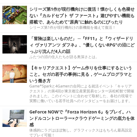
シリーズ第1作が現行機向けに復活！懐かしくも色褪せ
ない『カルドセプト ザ ファースト』遊びやすい機能も
搭載で、あらためて“原典”に触れるのにぴったり
シリーズ第1作が現行機向けの新機能を備えて復活！
「冒険は楽しいものだ」 ─『FF11』と『ウィザードリ
ィ ヴァリアンツ ダフネ』、"優しくないRPG"の沼にど
っぷり沈んだ4人の話
ふたつの沼の住人たちが語る奥深さとは。
【キャリアクエスト】ゲーム作りを仕事にするという
こと。セガの若手の事例に見る，ゲームプログラマと
いう働き方
Game*Sparkと4Gamerの合同による就活イベント「キャリア
クエスト」の第4回が東京都立産業貿易センター浜松町館で開催
されました。このイベントに合わせて取材した、各社の現場で
実際に働いている若手社員へのインタビューをお届けします。
GeForce NOWで『Forza Horizon 6』をプレイ。ハ
ンドルコントローラー×クラウドゲーミングの底力を体
感
体感的にラグはほぼ無し。グラフィックスはもちろん最高設定
でプレイ可能！