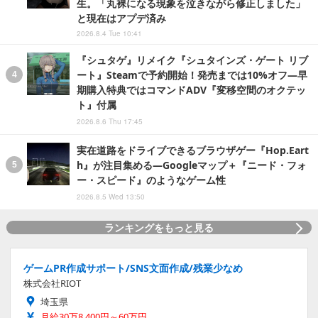
生。「丸裸になる現象を泣きながら修正しました」
と現在はアプデ済み
2026.8.4 Tue 10:41
『シュタゲ』リメイク『シュタインズ・ゲート リブ
ート』Steamで予約開始！発売までは10%オフ―早
期購入特典ではコマンドADV『変移空間のオクテッ
ト』付属
2026.8.6 Thu 17:45
実在道路をドライブできるブラウザゲー『Hop.Eart
h』が注目集める―Googleマップ＋『ニード・フォ
ー・スピード』のようなゲーム性
2026.8.5 Wed 13:50
ランキングをもっと見る
ゲームPR作成サポート/SNS文面作成/残業少なめ
株式会社RIOT
埼玉県
月給30万8,400円～60万円