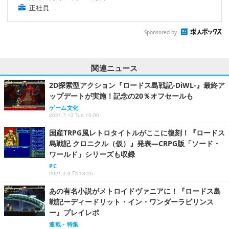
正社員
Sponsored by
関連ニュース
2D探索型アクション『ロードス島戦記-DiWL-』最終ア
ップデートが実施！記念の20％オフセールも
ゲーム文化
2021.7.13 Tue 15:00
国産TRPG風レトロタイトルがここに復刻！『ロードス
島戦記 クロニクル（仮）』発表―CRPG版「ソード・
ワールド」シリーズも収録
PC
2021.4.9 Fri 18:25
あの有名小説がメトロイドヴァニアに！『ロードス島
戦記ーディードリット・イン・ワンダーラビリンス
ー』プレイレポ
連載・特集