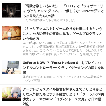
「冒険は楽しいものだ」 ─『FF11』と『ウィザードリ
ィ ヴァリアンツ ダフネ』、"優しくないRPG"の沼にど
っぷり沈んだ4人の話
ふたつの沼の住人たちが語る奥深さとは。
【キャリアクエスト】ゲーム作りを仕事にするという
こと。セガの若手の事例に見る，ゲームプログラマと
いう働き方
Game*Sparkと4Gamerの合同による就活イベント「キャリア
クエスト」の第4回が東京都立産業貿易センター浜松町館で開催
されました。このイベントに合わせて取材した、各社の現場で
実際に働いている若手社員へのインタビューをお届けします。
GeForce NOWで『Forza Horizon 6』をプレイ。ハ
ンドルコントローラー×クラウドゲーミングの底力を体
感
体感的にラグはほぼ無し。グラフィックスはもちろん最高設定
でプレイ可能！
クーデレからスタイル抜群お姉さんまでよりどりみど
りな人外娘たちとホテル経営しよう！「クトゥルフ×美
少女」テーマのADV『ヨグ=ソトースの庭』が日本語
対応