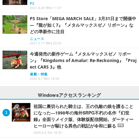
PC
2021.8.25 Wed 11:07
PS Store「MEGA MARCH SALE」3月31日まで開催中
―『龍が如く7』『メタルマックスゼノ リボーン』な
どの準新作に注目
ニュース
2021.3.17 Wed 23:30
今週発売の新作ゲーム『メタルマックスゼノ リボー
ン』『Kingdoms of Amalur: Re-Reckoning』『Proj
ect CARS 3』他
連載・特集
2020.9.7 Mon 18:00
Windowsアクセスランキング
祖国に裏切られた騎士は、王の仇敵の娘を護ること
になった―1998年の海外SRPG不朽の名作『幻世
録』全面リメイク版、体験版配信開始。ダーティー
ヒーローが駆ける異色の戦記が令和に蘇る
PR
2026.8.8 Sat 18:00