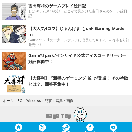
吉田輝和のゲームプレイ絵日記
もはやゲムスパの顔！どこかで見かけた吉田さんのゲーム絵日
記
【大人気4コマ】じゃんげま（Junk Gaming Maide
n）
Game*Sparkの一大コンテンツに成長した4コマ。単行本も好評
発売中！
Game*Spark/インサイド公式ディスコードサーバー
好評稼働中！
【大喜利】『新種のゲーミング“蚊”が登場！ その特徴
とは？』回答募集中！
写真・画像
ホーム
›
PC
›
Windows
›
記事
›