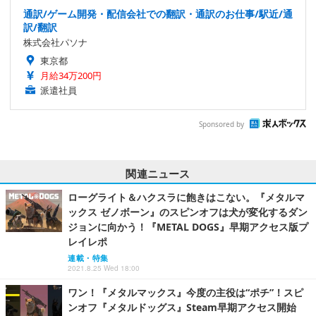
通訳/ゲーム開発・配信会社での翻訳・通訳のお仕事/駅近/通
訳/翻訳
株式会社パソナ
東京都
月給34万200円
派遣社員
Sponsored by
関連ニュース
ローグライト＆ハクスラに飽きはこない。『メタルマ
ックス ゼノボーン』のスピンオフは犬が変化するダン
ジョンに向かう！『METAL DOGS』早期アクセス版プ
レイレポ
連載・特集
2021.8.25 Wed 18:00
ワン！『メタルマックス』今度の主役は“ポチ”！スピ
ンオフ『メタルドッグス』Steam早期アクセス開始