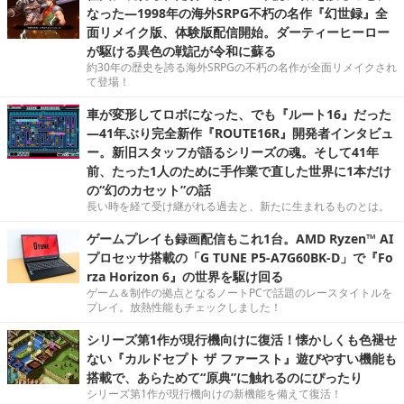
なった―1998年の海外SRPG不朽の名作『幻世録』全
面リメイク版、体験版配信開始。ダーティーヒーロー
が駆ける異色の戦記が令和に蘇る
約30年の歴史を誇る海外SRPGの不朽の名作が全面リメイクされ
て登場！
車が変形してロボになった、でも『ルート16』だった
―41年ぶり完全新作『ROUTE16R』開発者インタビュ
ー。新旧スタッフが語るシリーズの魂。そして41年
前、たった1人のために手作業で直した世界に1本だけ
の“幻のカセット”の話
長い時を経て受け継がれる過去と、新たに生まれるものとは。
ゲームプレイも録画配信もこれ1台。AMD Ryzen™ AI
プロセッサ搭載の「G TUNE P5-A7G60BK-D」で『Fo
rza Horizon 6』の世界を駆け回る
ゲーム＆制作の拠点となるノートPCで話題のレースタイトルを
プレイ。放熱性能もチェックしました！
シリーズ第1作が現行機向けに復活！懐かしくも色褪せ
ない『カルドセプト ザ ファースト』遊びやすい機能も
搭載で、あらためて“原典”に触れるのにぴったり
シリーズ第1作が現行機向けの新機能を備えて復活！