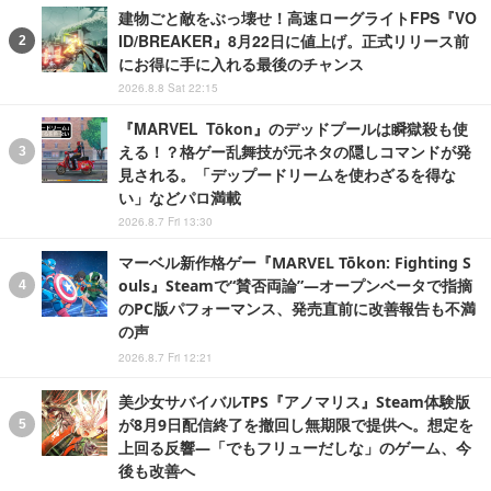
建物ごと敵をぶっ壊せ！高速ローグライトFPS『VO
ID/BREAKER』8月22日に値上げ。正式リリース前
にお得に手に入れる最後のチャンス
2026.8.8 Sat 22:15
『MARVEL Tōkon』のデッドプールは瞬獄殺も使
える！？格ゲー乱舞技が元ネタの隠しコマンドが発
見される。「デップードリームを使わざるを得な
い」などパロ満載
2026.8.7 Fri 13:30
マーベル新作格ゲー『MARVEL Tōkon: Fighting S
ouls』Steamで“賛否両論”―オープンベータで指摘
のPC版パフォーマンス、発売直前に改善報告も不満
の声
2026.8.7 Fri 12:21
美少女サバイバルTPS『アノマリス』Steam体験版
が8月9日配信終了を撤回し無期限で提供へ。想定を
上回る反響―「でもフリューだしな」のゲーム、今
後も改善へ