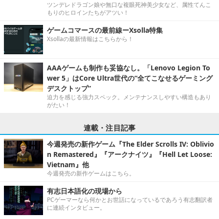
ツンデレドラゴン娘や無口な複眼死神美少女など、属性てんこ
もりのヒロインたちがアツい！
ゲームコマースの最前線ーXsolla特集
Xsollaの最新情報はこちらから！
AAAゲームも制作も妥協なし。「Lenovo Legion To
wer 5」はCore Ultra世代の“全てこなせるゲーミング
デスクトップ”
迫力を感じる強力スペック。メンテナンスしやすい構造もあり
がたい！
連載・注目記事
今週発売の新作ゲーム『The Elder Scrolls IV: Oblivio
n Remastered』『アークナイツ』『Hell Let Loose:
Vietnam』他
今週発売の新作ゲームはこちら。
有志日本語化の現場から
PCゲーマーなら何かとお世話になっているであろう有志翻訳者
に連続インタビュー。