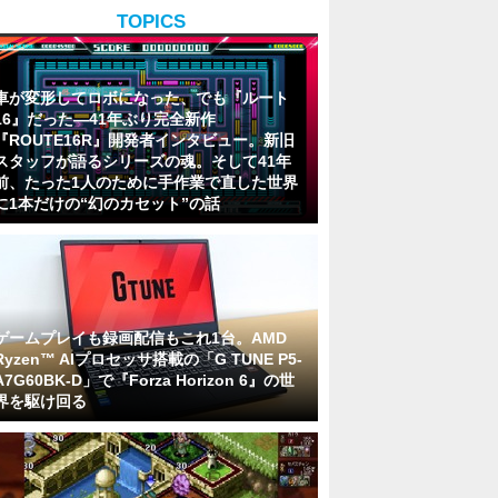
TOPICS
車が変形してロボになった、でも『ルート
16』だった―41年ぶり完全新作
『ROUTE16R』開発者インタビュー。新旧
スタッフが語るシリーズの魂。そして41年
前、たった1人のために手作業で直した世界
に1本だけの“幻のカセット”の話
ゲームプレイも録画配信もこれ1台。AMD
Ryzen™ AIプロセッサ搭載の「G TUNE P5-
A7G60BK-D」で『Forza Horizon 6』の世
界を駆け回る