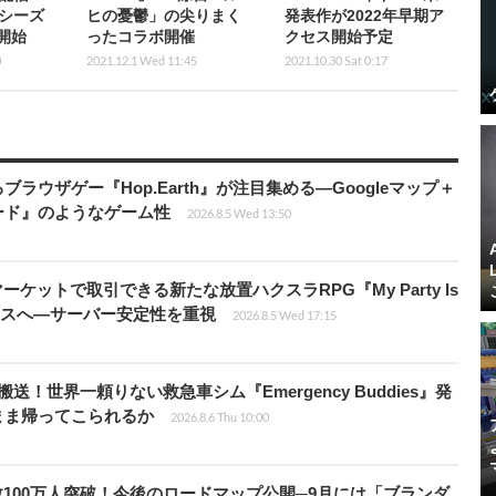
シーズ
ヒの憂鬱」の尖りまく
発表作が2022年早期ア
日開始
ったコラボ開催
クセス開始予定
0
2021.12.1 Wed 11:45
2021.10.30 Sat 0:17
ラウザゲー『Hop.Earth』が注目集める―Googleマップ＋
ード』のようなゲーム性
2026.8.5 Wed 13:50
ーケットで取引できる新たな放置ハクスラRPG『My Party Is
リリースへ―サーバー安定性を重視
2026.8.5 Wed 17:15
！世界一頼りない救急車シム『Emergency Buddies』発
まま帰ってこられるか
2026.8.6 Thu 10:00
レイヤー数100万人突破！今後のロードマップ公開─9月には「ブランダ