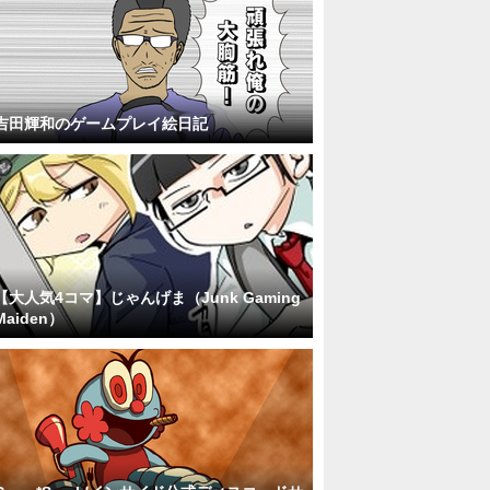
吉田輝和のゲームプレイ絵日記
【大人気4コマ】じゃんげま（Junk Gaming
Maiden）