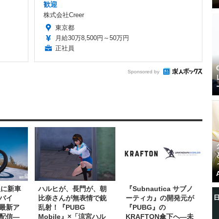
歓迎
株式会社Creer
東京都
月給30万8,500円～50万円
正社員
Sponsored by
版に新車
ハルヒが、長門が、朝
『Subnautica サブノ
バイ
比奈さんが無表情で銃
ーティカ』の開発元が
最新ア
乱射！『PUBG
『PUBG』の
1配信―
Mobile』×「涼宮ハル
KRAFTON傘下へ―未