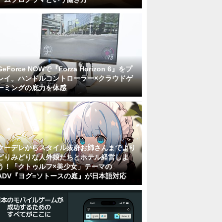
GeForce NOWで『Forza Horizon 6』をプ
レイ。ハンドルコントローラー×クラウドゲ
ーミングの底力を体感
クーデレからスタイル抜群お姉さんまでより
どりみどりな人外娘たちとホテル経営しよ
う！「クトゥルフ×美少女」テーマの
ADV『ヨグ=ソトースの庭』が日本語対応