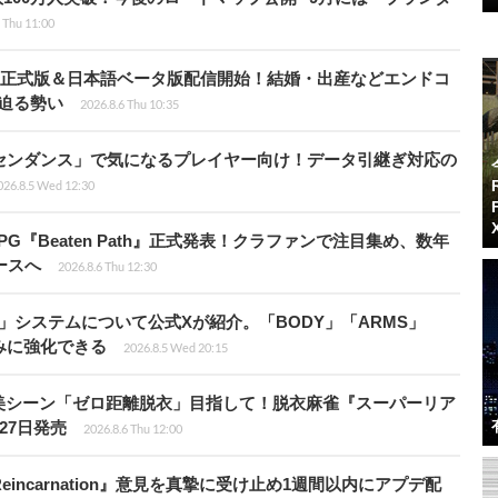
 Thu 11:00
istria』正式版＆日本語ベータ版配信開始！結婚・出産などエンドコ
に迫る勢い
2026.8.6 Thu 10:35
センダンス」で気になるプレイヤー向け！データ引継ぎ対応の
026.8.5 Wed 12:30
PG『Beaten Path』正式発表！クラファンで注目集め、数年
ースへ
2026.8.6 Thu 12:30
」システムについて公式Xが紹介。「BODY」「ARMS」
みに強化できる
2026.8.5 Wed 20:15
美シーン「ゼロ距離脱衣」目指して！脱衣麻雀『スーパーリア
月27日発売
2026.8.6 Thu 12:00
 Reincarnation』意見を真摯に受け止め1週間以内にアプデ配