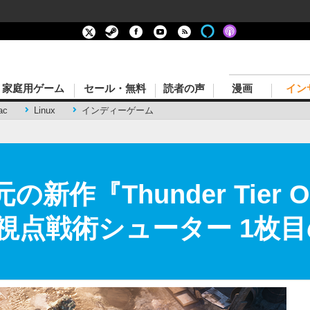
家庭用ゲーム
セール・無料
読者の声
漫画
イン
ac
Linux
インディーゲーム
新作『Thunder Tier 
視点戦術シューター 1枚