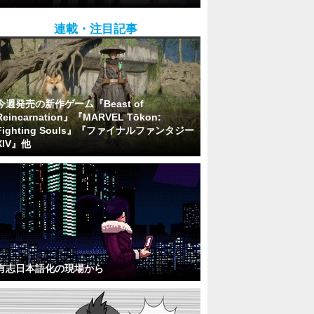
連載・注目記事
今週発売の新作ゲーム『Beast of
Reincarnation』『MARVEL Tōkon:
Fighting Souls』『ファイナルファンタジー
XIV』他
有志日本語化の現場から