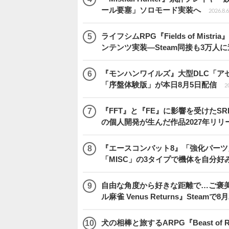
ール要塞」ソロモード実装へ
2026.8.6
ライフシムRPG『Fields of M
ンテンツ実装―Steam同接も3万人
『モンハンワイルズ』大型DLC「ア
「序盤体験版」が本日8月5日配信
2
『FFT』と『FE』に影響を受けたSR
の個人開発が生んだ作品2027年リリ
『エースコンバット8』「強化パーツ
「MISC」の3タイプで機体を自分好
自由な角度から好きな距離で…ご褒
ル麻雀 Venus Returns』Steamで8
犬の相棒と旅するARPG『Beast of