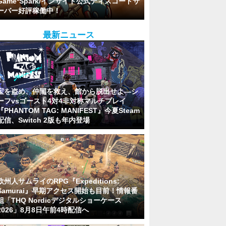
Game*Spark/インサイド公式ディスコードサ
ーバー好評稼働中！
最新ニュース
宝を盗め、仲間を救え、館から脱出せよ―シ
ーフvsゴースト4対4非対称マルチプレイ
『PHANTOM TAG: MANIFEST』今夏Steam
配信、Switch 2版も年内登場
欧州人サムライのRPG『Expeditions:
Samurai』早期アクセス開始も目前！情報番
組「THQ Nordicデジタルショーケース
2026」8月8日午前4時配信へ