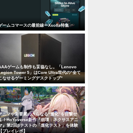
ゲームコマースの最前線ーXsolla特集
AAAゲームも制作も妥協なし。「Lenovo
Legion Tower 5」はCore Ultra世代の“全て
こなせるゲーミングデスクトップ”
アニマや新要素のさらなる“進化”を目撃せ
よ！HoYoverse新作『崩壊：ネクサスアニ
マ』第2回βテストの「進化テスト」を体験
【プレイレポ】