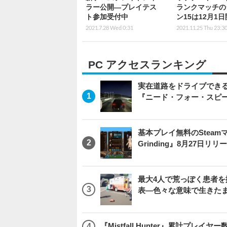
ラー公開―プレイテス
ランクマッチの
ト参加受付中
ン15は12月1
2021.7.28 Wed 0:31
2021.11.25 Thu 23:3
PC アクセスランキング
実在道路をドライブできるブ
『ニード・フォー・スピ
基本プレイ無料のSteamマ
Grinding』8月27日
最大4人で荒っぽく患者を搬送
表―色々な意味で生きた
『Mistfall Hunter』累計プ