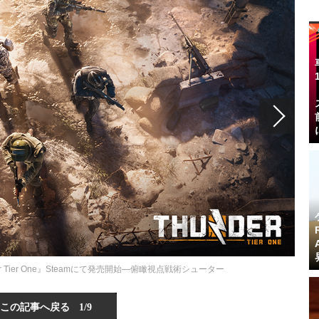
r Tier One』Steamにて発売開始―俯瞰視点戦術シューター
この記事へ戻る
1/9