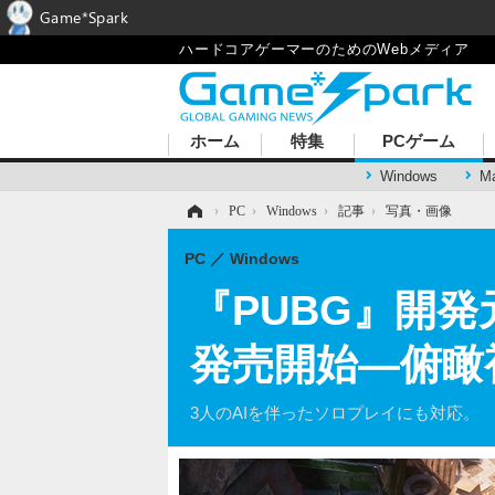
Game*Spark
ハードコアゲーマーのためのWebメディア
ホーム
特集
PCゲーム
Windows
M
ホーム
›
PC
›
Windows
›
記事
›
写真・画像
PC
Windows
『PUBG』開発元の
発売開始―俯瞰
3人のAIを伴ったソロプレイにも対応。