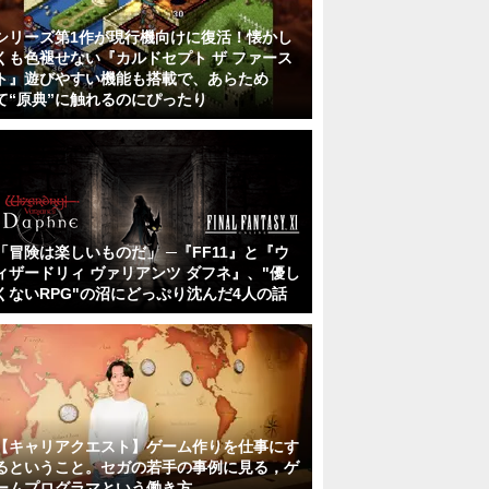
シリーズ第1作が現行機向けに復活！懐かし
くも色褪せない『カルドセプト ザ ファース
ト』遊びやすい機能も搭載で、あらため
て“原典”に触れるのにぴったり
「冒険は楽しいものだ」 ─『FF11』と『ウ
ィザードリィ ヴァリアンツ ダフネ』、"優し
くないRPG"の沼にどっぷり沈んだ4人の話
【キャリアクエスト】ゲーム作りを仕事にす
るということ。セガの若手の事例に見る，ゲ
ームプログラマという働き方