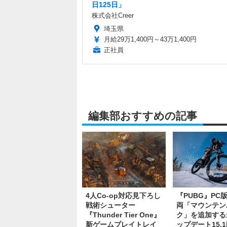
日125日」
株式会社Creer
埼玉県
月給29万1,400円～43万1,400円
正社員
編集部おすすめの記事
4人Co-op対応見下ろし
『PUBG』PC
戦術シューター
両「マウンテン
『Thunder Tier One』
ク」を追加する
新ゲームプレイトレイ
ップデート15.