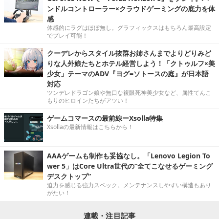
ンドルコントローラー×クラウドゲーミングの底力を体
感
体感的にラグはほぼ無し。グラフィックスはもちろん最高設定
でプレイ可能！
クーデレからスタイル抜群お姉さんまでよりどりみど
りな人外娘たちとホテル経営しよう！「クトゥルフ×美
少女」テーマのADV『ヨグ=ソトースの庭』が日本語
対応
ツンデレドラゴン娘や無口な複眼死神美少女など、属性てんこ
もりのヒロインたちがアツい！
ゲームコマースの最前線ーXsolla特集
Xsollaの最新情報はこちらから！
AAAゲームも制作も妥協なし。「Lenovo Legion To
wer 5」はCore Ultra世代の“全てこなせるゲーミング
デスクトップ”
迫力を感じる強力スペック。メンテナンスしやすい構造もあり
がたい！
連載・注目記事