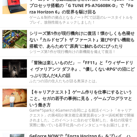
プロセッサ搭載の「G TUNE P5-A7G60BK-D」で『Fo
rza Horizon 6』の世界を駆け回る
ゲーム＆制作の拠点となるノートPCで話題のレースタイトルを
プレイ。放熱性能もチェックしました！
シリーズ第1作が現行機向けに復活！懐かしくも色褪せ
ない『カルドセプト ザ ファースト』遊びやすい機能も
搭載で、あらためて“原典”に触れるのにぴったり
シリーズ第1作が現行機向けの新機能を備えて復活！
「冒険は楽しいものだ」 ─『FF11』と『ウィザードリ
ィ ヴァリアンツ ダフネ』、"優しくないRPG"の沼にど
っぷり沈んだ4人の話
ふたつの沼の住人たちが語る奥深さとは。
【キャリアクエスト】ゲーム作りを仕事にするという
こと。セガの若手の事例に見る，ゲームプログラマと
いう働き方
Game*Sparkと4Gamerの合同による就活イベント「キャリア
クエスト」の第4回が東京都立産業貿易センター浜松町館で開催
されました。このイベントに合わせて取材した、各社の現場で
実際に働いている若手社員へのインタビューをお届けします。
GeForce NOWで『Forza Horizon 6』をプレイ。ハ