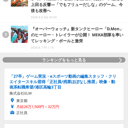
上回る反響―「でもフリューだしな」のゲーム、今
後も改善へ
2026.8.8 Sat 20:00
『オーバーウォッチ』新タンクヒーロー「D.Mon」
のヒーロー・トレイラーが公開！ MEKA部隊を率い
てレッキング・ボールと激突
2026.8.7 Fri 1:15
ランキングをもっと見る
「27卒」ゲーム実況・eスポーツ動画の編集スタッフ・クリ
エイタースキル習得「正社員/残業ほぼなし推奨」映像・動
画系転職希望/港区高輪3丁目
株式会社ELM
東京都
月給26万1,500円～32万円
正社員