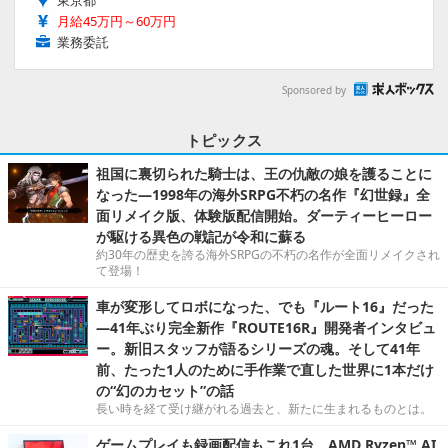
東京都
月給45万円～60万円
業務委託
Sponsored by
トピックス
祖国に裏切られた騎士は、王の仇敵の娘を護ることに
なった―1998年の海外SRPG不朽の名作『幻世録』全
面リメイク版、体験版配信開始。ダーティーヒーロー
が駆ける異色の戦記が令和に蘇る
約30年の歴史を誇る海外SRPGの不朽の名作が全面リメイクされ
て登場！
車が変形してロボになった、でも『ルート16』だった
―41年ぶり完全新作『ROUTE16R』開発者インタビュ
ー。新旧スタッフが語るシリーズの魂。そして41年
前、たった1人のために手作業で直した世界に1本だけ
の“幻のカセット”の話
長い時を経て受け継がれる過去と、新たに生まれるものとは。
ゲームプレイも録画配信もこれ1台。AMD Ryzen™ AI