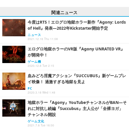
関連ニュース
今度はRTS！エログロ地獄ホラー新作『Agony: Lords
of Hell』発表―2022年Kickstarter開始予定
ニュース
2021.12.16 Thu 11:08
エログロ地獄ホラーのVR版『Agony UNRATED VR』
が開発中！
ゲーム機
2020.12.8 Tue 2:15
血みどろ淫魔アクション『SUCCUBUS』新ゲームプレ
イ映像！ 過激すぎる地獄を見よ
PC
2020.3.18 Wed 1:48
地獄ホラー『Agony』YouTubeチャンネルがBAN―そ
れに対抗し続編『Succubus』主人公が「全裸ヨガ」
チャンネル開設
ゲーム文化
2021.7.6 Tue 16:00