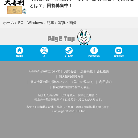
とは？』回答募集中！
写真・画像
ホーム
›
PC
›
Windows
›
記事
›
Home
X
STEAM
Facebook
YouTube
Game*Sparkについて
お問合せ
広告掲載
会社概要
個人情報保護方針
個人情報の取り扱いについて（Game*Spark）
利用規約
特定商取引法に基づく表記
紹介した商品/サービスを購入、契約した場合に、
売上の一部が弊社サイトに還元されることがあります。
当サイトに掲載の記事・見出し・写真・画像の無断転載を禁じます。
Copyright © 2026 IID, Inc.