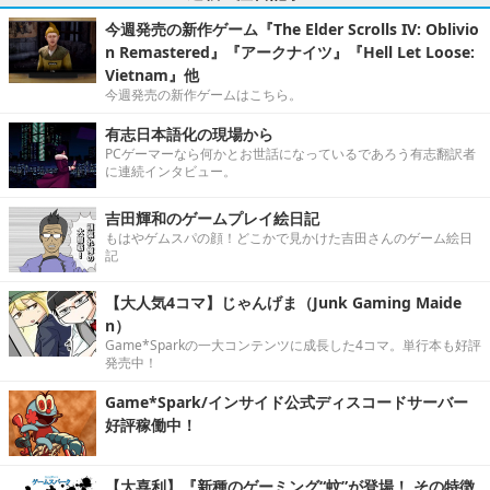
今週発売の新作ゲーム『The Elder Scrolls IV: Oblivio
n Remastered』『アークナイツ』『Hell Let Loose:
Vietnam』他
今週発売の新作ゲームはこちら。
有志日本語化の現場から
PCゲーマーなら何かとお世話になっているであろう有志翻訳者
に連続インタビュー。
吉田輝和のゲームプレイ絵日記
もはやゲムスパの顔！どこかで見かけた吉田さんのゲーム絵日
記
【大人気4コマ】じゃんげま（Junk Gaming Maide
n）
Game*Sparkの一大コンテンツに成長した4コマ。単行本も好評
発売中！
Game*Spark/インサイド公式ディスコードサーバー
好評稼働中！
【大喜利】『新種のゲーミング“蚊”が登場！ その特徴