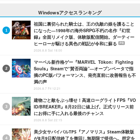
Windowsアクセスランキング
祖国に裏切られた騎士は、王の仇敵の娘を護ること
になった―1998年の海外SRPG不朽の名作『幻世
録』全面リメイク版、体験版配信開始。ダーティー
ヒーローが駆ける異色の戦記が令和に蘇る
PR
2026.8.8 Sat 18:00
マーベル新作格ゲー『MARVEL Tōkon: Fighting
Souls』Steamで“賛否両論”―オープンベータで指
摘のPC版パフォーマンス、発売直前に改善報告も不
満の声
2026.8.7 Fri 12:21
建物ごと敵をぶっ壊せ！高速ローグライトFPS『VO
ID/BREAKER』8月22日に値上げ。正式リリース前
にお得に手に入れる最後のチャンス
2026.8.8 Sat 22:15
美少女サバイバルTPS『アノマリス』Steam体験版
が8月9日配信終了を撤回し無期限で提供へ。想定を