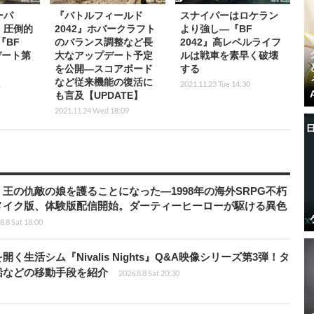
ーパ
『バトルフィールド
スナイパーはロケラン
、圧倒的
2042』ホバークラフト
より強し―『BF
『BF
のバランス調整など長
2042』高レベルライフ
デート第
大なアップデート予定
ルは戦車を素早く破壊
を公開―スコアボード
する
など従来機能の復活に
1
2021.11.23 Tue 14:30
も言及【UPDATE】
2021.11.24 Wed 18:09
王の仇敵の娘を護ることになった―1998年の海外SRPG不朽
メイク版、体験版配信開始。ダーティーヒーローが駆ける異色
8.8 Sat 18:00
生活シム『Nivalis Nights』Q&A映像シリーズ第3弾！タ
船などの移動手段を紹介
2026.8.8 Sat 20:30