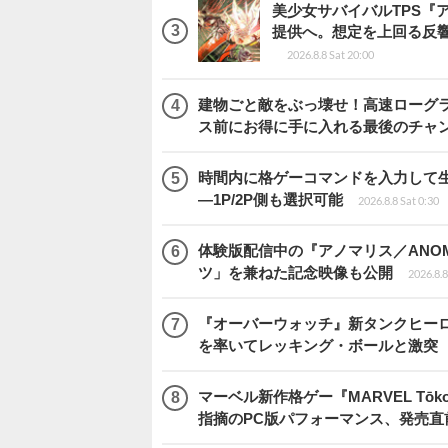
美少女サバイバルTPS『
提供へ。想定を上回る反
2026.8.8 Sat 20:00
建物ごと敵をぶっ壊せ！高速ローグライト
ス前にお得に手に入れる最後のチャ
時間内に格ゲーコマンドを入力して生き残
―1P/2P側も選択可能
2026.8.8 Sat 0:30
体験版配信中の『アノマリス／ANOM
ツ」を兼ねた記念映像も公開
2026.8.8
『オーバーウォッチ』新タンクヒーロー
を率いてレッキング・ボールと激突
マーベル新作格ゲー『MARVEL Tōkon
指摘のPC版パフォーマンス、発売直