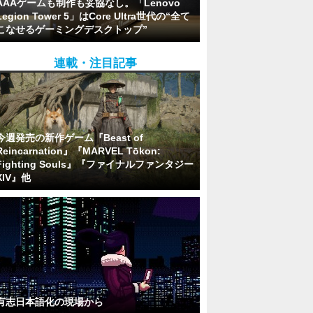
AAAゲームも制作も妥協なし。「Lenovo
Legion Tower 5」はCore Ultra世代の“全て
こなせるゲーミングデスクトップ”
連載・注目記事
今週発売の新作ゲーム『Beast of
Reincarnation』『MARVEL Tōkon:
Fighting Souls』『ファイナルファンタジー
XIV』他
有志日本語化の現場から