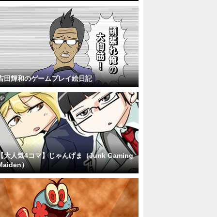
吉田輝和のゲームプレイ絵日記
【大人気4コマ】じゃんげま（Junk Gaming
Maiden）