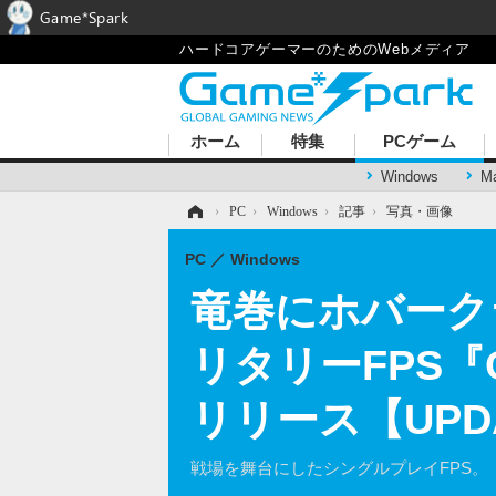
Game*Spark
ハードコアゲーマーのためのWebメディア
ホーム
特集
PCゲーム
Windows
M
ホーム
›
PC
›
Windows
›
記事
›
写真・画像
PC
Windows
竜巻にホバーク
リタリーFPS『Cl
リリース【UPD
戦場を舞台にしたシングルプレイFPS。