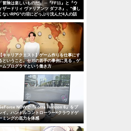
「冒険は楽しいものだ」 ─『FF11』と『ウ
ィザードリィ ヴァリアンツ ダフネ』、"優し
くないRPG"の沼にどっぷり沈んだ4人の話
【キャリアクエスト】ゲーム作りを仕事にす
るということ。セガの若手の事例に見る，ゲ
ームプログラマという働き方
GeForce NOWで『Forza Horizon 6』をプ
レイ。ハンドルコントローラー×クラウドゲ
ーミングの底力を体感