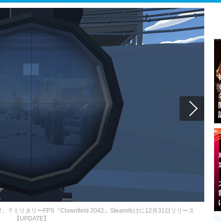
リタリーFPS『Clownfield 2042』Steam向けに12月31日リリース
【UPDATE】