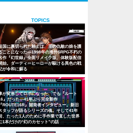
TOPICS
祖国に裏切られた騎士は、王の仇敵の娘を護
ることになった―1998年の海外SRPG不朽の
名作『幻世録』全面リメイク版、体験版配信
開始。ダーティーヒーローが駆ける異色の戦
記が令和に蘇る
車が変形してロボになった、でも『ルート
16』だった―41年ぶり完全新作
『ROUTE16R』開発者インタビュー。新旧
スタッフが語るシリーズの魂。そして41年
前、たった1人のために手作業で直した世界
に1本だけの“幻のカセット”の話