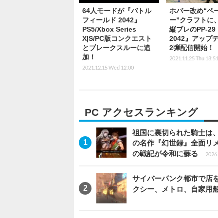
64人モードが『バトル
ホバー改め“ペ
フィールド 2042』
ー”クラフトに
PS5/Xbox Series
縦ブレのPP-29
X|S/PC版コンクエスト
2042』アップ
とブレークスルーに追
2弾配信開始！
加！
2021.11.25 Thu 18:5
2021.12.15 Wed 12:00
PC アクセスランキング
祖国に裏切られた騎士は、
の名作『幻世録』全面リ
の戦記が令和に蘇る
2026.
サイバーパンク都市で店を開く
クシー、メトロ、自家用