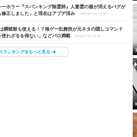
シーホラー『スパンキング除霊師』人妻霊の服が消えるバグが
ら修正しました」と現在はアプデ済み
2026.8.4 Tue 10:41
プールは瞬獄殺も使える！？格ゲー乱舞技が元ネタの隠しコマンド
を使わざるを得ない」などパロ満載
2026.8.7 Fri 13:30
スランキングをもっと見る