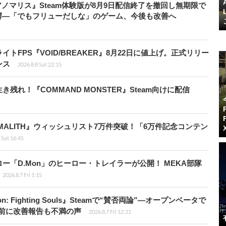
アノマリス』Steam体験版が8月9日配信終了を撤回し無期限で
響―「でもフリューだしな」のゲーム、今後も改善へ
FPS『VOID/BREAKER』8月22日に値上げ。正式リリー
ンス
2026.8.8 Sat 22:15
れ！『COMMAND MONSTER』Steam向けに配信
ALITH』ウィッシュリスト7万件突破！「6万件記念コンテン
 Sat 16:45
「D.Mon」のヒーロー・トレイラーが公開！ MEKA部隊
2026.8.7 Fri 1:15
: Fighting Souls』Steamで“賛否両論”―オープンベータで
前に改善報告も不満の声
2026.8.7 Fri 12:21