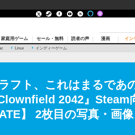
家庭用ゲーム
セール・無料
読者の声
漫画
イン
ac
Linux
インディーゲーム
ラフト、これはまるであの「
ownfield 2042』Stea
ATE】 2枚目の写真・画像