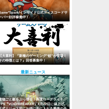
Game*Spark/インサイド公式ディスコードサ
ーバー好評稼働中！
【大喜利】『新種のゲーミング“蚊”が登場！
その特徴とは？』回答募集中！
最新ニュース
建物ごと敵をぶっ壊せ！高速ローグライト
FPS『VOID/BREAKER』8月22日に値上げ。
正式リリース前にお得に手に入れる最後のチ