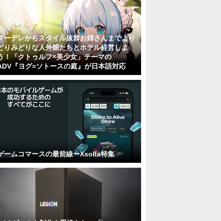
クーデレからスタイル抜群お姉さんまでより
どりみどりな人外娘たちとホテル経営しよ
う！「クトゥルフ×美少女」テーマの
ADV『ヨグ=ソトースの庭』が日本語対応
ゲームコマースの最前線ーXsolla特集