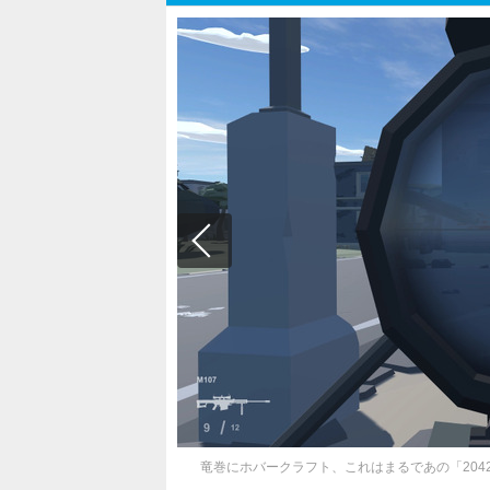
竜巻にホバークラフト、これはまるであの「2042」？ミ