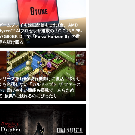
ゲームプレイも録画配信もこれ1台。AMD
Ryzen™ AIプロセッサ搭載の「G TUNE P5-
A7G60BK-D」で『Forza Horizon 6』の世
界を駆け回る
シリーズ第1作が現行機向けに復活！懐かし
くも色褪せない『カルドセプト ザ ファース
ト』遊びやすい機能も搭載で、あらため
て“原典”に触れるのにぴったり