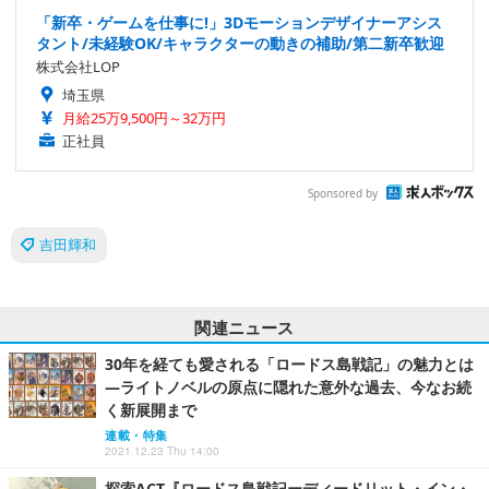
「新卒・ゲームを仕事に!」3Dモーションデザイナーアシス
タント/未経験OK/キャラクターの動きの補助/第二新卒歓迎
株式会社LOP
埼玉県
月給25万9,500円～32万円
正社員
Sponsored by
吉田輝和
関連ニュース
30年を経ても愛される「ロードス島戦記」の魅力とは
―ライトノベルの原点に隠れた意外な過去、今なお続
く新展開まで
連載・特集
2021.12.23 Thu 14:00
探索ACT『ロードス島戦記ーディードリット・イン・