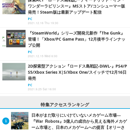
ワンダーラビリンスー』MSストア/コンシューマー版
発売！Steam版は最新アップデート配信
PC
2021.12.16 Thu 19:30
『SteamWorld』シリ―ズ開発元新作『The Gunk』
登場！「Xbox/PC Game Pass」12月後半ラインナッ
プ公開
PC
2021.12.15 Wed 6:00
2D探索型アクション『ロードス島戦記-DiWL-』PS4/P
S5/Xbox Series X|S/Xbox One/スイッチで12月16日
発売
PC
2021.9.25 Sat 16:00
特集アクセスランキング
日本がまだ取りにいけていないメカゲーム市場―
『War Robots』3億人の成功から見える海外メカゲ
ーム市場と、日本のメカゲームへの提言【オリーさ