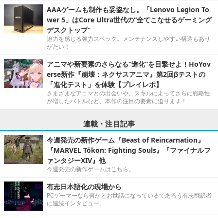
AAAゲームも制作も妥協なし。「Lenovo Legion To
wer 5」はCore Ultra世代の“全てこなせるゲーミング
デスクトップ”
迫力を感じる強力スペック。メンテナンスしやすい構造もあり
がたい！
アニマや新要素のさらなる“進化”を目撃せよ！HoYov
erse新作『崩壊：ネクサスアニマ』第2回βテストの
「進化テスト」を体験【プレイレポ】
さまざまなアニマとの出会いや、スキルによってさらに戦略性
が増したバトルなど、本作の注目の要素に迫ります！
連載・注目記事
今週発売の新作ゲーム『Beast of Reincarnation』
『MARVEL Tōkon: Fighting Souls』『ファイナルフ
ァンタジーXIV』他
今週発売の新作ゲームはこちら。
有志日本語化の現場から
PCゲーマーなら何かとお世話になっているであろう有志翻訳者
に連続インタビュー。