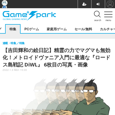
search
menu
グ
特集
PCゲーム
家庭用ゲーム
セール/無料
カルチャ
連載・特集
特集
【吉田輝和の絵日記】精霊の力でマグマも無効
化！メトロイドヴァニア入門に最適な『ロード
ス島戦記 DiWL』 6枚目の写真・画像
2022.1.3 Mon 15:00