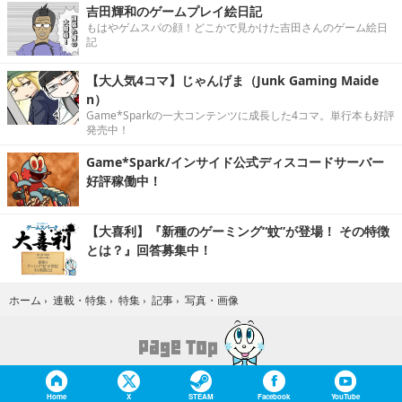
吉田輝和のゲームプレイ絵日記
もはやゲムスパの顔！どこかで見かけた吉田さんのゲーム絵日
記
【大人気4コマ】じゃんげま（Junk Gaming Maide
n）
Game*Sparkの一大コンテンツに成長した4コマ。単行本も好評
発売中！
Game*Spark/インサイド公式ディスコードサーバー
好評稼働中！
【大喜利】『新種のゲーミング“蚊”が登場！ その特徴
とは？』回答募集中！
写真・画像
ホーム
›
連載・特集
›
特集
›
記事
›
Home
X
STEAM
Facebook
YouTube