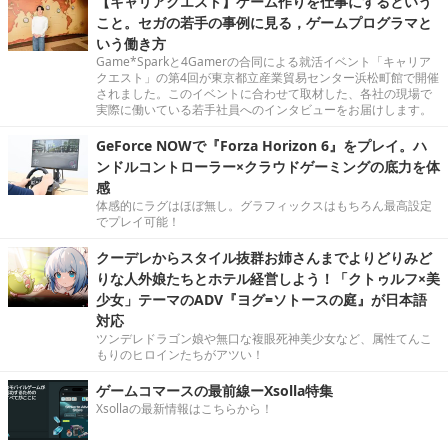
【キャリアクエスト】ゲーム作りを仕事にするという
こと。セガの若手の事例に見る，ゲームプログラマと
いう働き方
Game*Sparkと4Gamerの合同による就活イベント「キャリア
クエスト」の第4回が東京都立産業貿易センター浜松町館で開催
されました。このイベントに合わせて取材した、各社の現場で
実際に働いている若手社員へのインタビューをお届けします。
GeForce NOWで『Forza Horizon 6』をプレイ。ハ
ンドルコントローラー×クラウドゲーミングの底力を体
感
体感的にラグはほぼ無し。グラフィックスはもちろん最高設定
でプレイ可能！
クーデレからスタイル抜群お姉さんまでよりどりみど
りな人外娘たちとホテル経営しよう！「クトゥルフ×美
少女」テーマのADV『ヨグ=ソトースの庭』が日本語
対応
ツンデレドラゴン娘や無口な複眼死神美少女など、属性てんこ
もりのヒロインたちがアツい！
ゲームコマースの最前線ーXsolla特集
Xsollaの最新情報はこちらから！