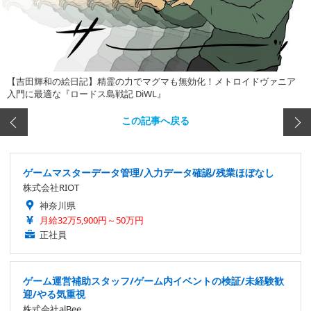
【吉田輝和の絵日記】精霊の力でマグマも無効化！メトロイドヴァニア
入門に最適な『ロードス島戦記 DiWL』
この記事へ戻る
ゲームマスターデータ管理/入力データ確認/残業ほぼなし
株式会社RIOT
神奈川県
月給32万5,900円～50万円
正社員
ゲーム運営補助スタッフ/ゲーム内イベントの検証/未経験歓
迎/やる気重視
株式会社alBee