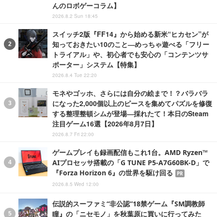
んのロボゲーコラム】
2026.8.2 Sun 18:45
スイッチ2版『FF14』から始める新米“ヒカセン”が
知っておきたい10のこと―めっちゃ遊べる「フリー
トライアル」や、初心者でも安心の「コンテンツサ
ポーター」システム【特集】
2026.8.4 Tue 22:20
モネやゴッホ、さらには自分の絵まで！？バラバラ
になった2,000個以上のピースを集めてパズルを修復
する整理整頓シムが登場―採れたて！本日のSteam
注目ゲーム16選【2026年8月7日】
2026.8.7 Fri 22:00
ゲームプレイも録画配信もこれ1台。AMD Ryzen™
AIプロセッサ搭載の「G TUNE P5-A7G60BK-D」で
『Forza Horizon 6』の世界を駆け回る
PR
2026.8.5 Wed 12:00
伝説的スーファミ“非公認”18禁ゲーム『SM調教師
瞳』の「ニセモノ」を秋葉原に買いに行ってみた