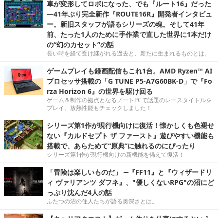
車が変形してロボになった、でも『ルート16』だった
―41年ぶり完全新作『ROUTE16R』開発者インタビュ
ー。新旧スタッフが語るシリーズの魂。そして41年
前、たった1人のために手作業で直した世界に1本だけ
の“幻のカセット”の話
長い時を経て受け継がれる過去と、新たに生まれるものとは。
ゲームプレイも録画配信もこれ1台。AMD Ryzen™ AI
プロセッサ搭載の「G TUNE P5-A7G60BK-D」で『Fo
rza Horizon 6』の世界を駆け回る
ゲーム＆制作の拠点となるノートPCで話題のレースタイトルを
プレイ。放熱性能もチェックしました！
シリーズ第1作が現行機向けに復活！懐かしくも色褪せ
ない『カルドセプト ザ ファースト』遊びやすい機能も
搭載で、あらためて“原典”に触れるのにぴったり
シリーズ第1作が現行機向けの新機能を備えて復活！
「冒険は楽しいものだ」 ─『FF11』と『ウィザードリ
ィ ヴァリアンツ ダフネ』、"優しくないRPG"の沼にど
っぷり沈んだ4人の話
ふたつの沼の住人たちが語る奥深さとは。