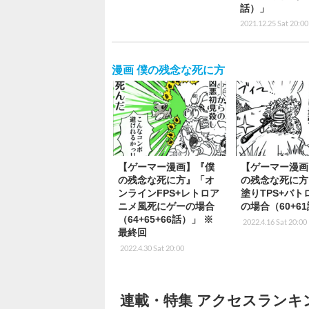
話）」
2021.12.25 Sat 20:00
漫画 僕の残念な死に方
【ゲーマー漫画】『僕
【ゲーマー漫画
の残念な死に方』「オ
の残念な死に方
ンラインFPS+レトロア
塗りTPS+バト
ニメ風死にゲーの場合
の場合（60+6
（64+65+66話）」 ※
2022.4.16 Sat 20:00
最終回
2022.4.30 Sat 20:00
連載・特集 アクセスランキ