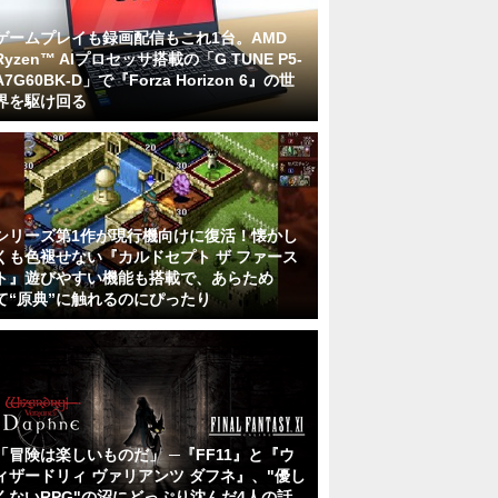
ゲームプレイも録画配信もこれ1台。AMD
Ryzen™ AIプロセッサ搭載の「G TUNE P5-
A7G60BK-D」で『Forza Horizon 6』の世
界を駆け回る
シリーズ第1作が現行機向けに復活！懐かし
くも色褪せない『カルドセプト ザ ファース
ト』遊びやすい機能も搭載で、あらため
て“原典”に触れるのにぴったり
「冒険は楽しいものだ」 ─『FF11』と『ウ
ィザードリィ ヴァリアンツ ダフネ』、"優し
くないRPG"の沼にどっぷり沈んだ4人の話