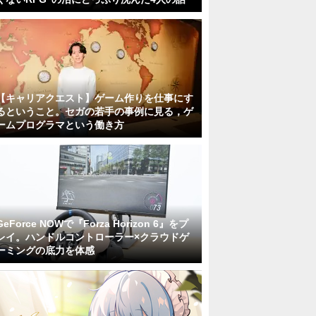
【キャリアクエスト】ゲーム作りを仕事にす
るということ。セガの若手の事例に見る，ゲ
ームプログラマという働き方
GeForce NOWで『Forza Horizon 6』をプ
レイ。ハンドルコントローラー×クラウドゲ
ーミングの底力を体感