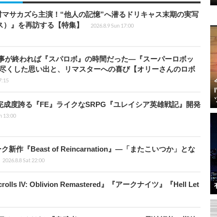
マサカズら主演！“他人の記憶”へ潜るドリキャス末期の実写
エス）』を再訪する【特集】
2026.8.9 Sun 17:00
仕事が終われば『スパロボ』の時間だった―『スーパーロボッ
び尽くした思い出と、リマスターへの喜び【オリーさんのロボ
7:15
の完成度誇る『FE』ライクなSRPG『ユレイシア英雄戦記』開発
n 13:00
新作『Beast of Reincarnation』―「またこいつか」とな
2026.8.8 Sat 22:00
ls IV: Oblivion Remastered』『アークナイツ』『Hell Let