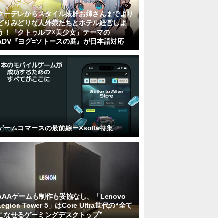
クーデレからスタイル抜群お姉さんまでより
どりみどりな人外娘たちとホテル経営しよ
う！「クトゥルフ×美少女」テーマの
ADV『ヨグ=ソトースの庭』が日本語対応
ゲームコマースの最前線ーXsolla特集
AAAゲームも制作も妥協なし。「Lenovo
Legion Tower 5」はCore Ultra世代の“全て
こなせるゲーミングデスクトップ”