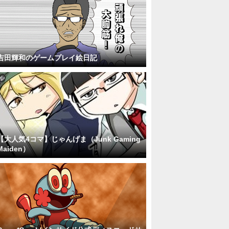
吉田輝和のゲームプレイ絵日記
【大人気4コマ】じゃんげま（Junk Gaming
Maiden）