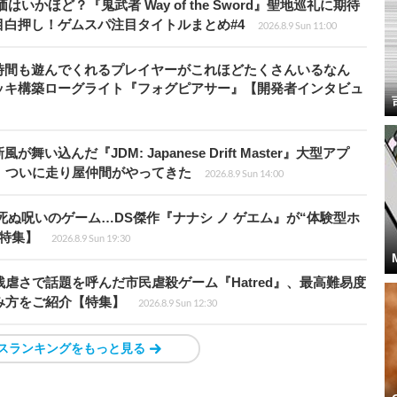
かほど？『鬼武者 Way of the Sword』聖地巡礼に期待
白押し！ゲムスパ注目タイトルまとめ#4
2026.8.9 Sun 11:00
時間も遊んでくれるプレイヤーがこれほどたくさんいるなん
ッキ構築ローグライト『フォグピアサー』【開発者インタビュ
込んだ『JDM: Japanese Drift Master』大型アプ
、ついに走り屋仲間がやってきた
2026.8.9 Sun 14:00
死ぬ呪いのゲーム…DS傑作『ナナシ ノ ゲエム』が“体験型ホ
特集】
2026.8.9 Sun 19:30
虐さで話題を呼んだ市民虐殺ゲーム『Hatred』、最高難易度
み方をご紹介【特集】
2026.8.9 Sun 12:30
スランキングをもっと見る