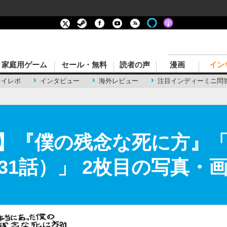
家庭用ゲーム
セール・無料
読者の声
漫画
イン
レイレポ
インタビュー
海外レビュー
注目インディーミニ問
】『僕の残念な死に方』
31話）」 2枚目の写真・