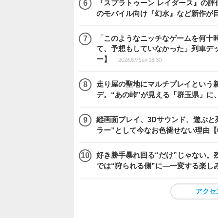
『スプラトゥーン レイダース』の評価はい
のモバイル向け『幻水』など新作が目
「このようなニッチなゲームを何十
て、予想もしていなかった」列車デ
ー】
2026.8.9 Sun 18:30
走り屋の聖地にマルチプレイという新風が舞い
デ。“あの峠”が見える「群玉県」に
縦画面プレイ、3Dサウンド、遊ぶと
ラー”として今なお色褪せない理由【
好き勝手暴れ回る“だけ”じゃない。残
では“狩られる側”に―一変する楽し
アクセ