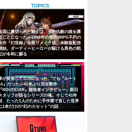
TOPICS
祖国に裏切られた騎士は、王の仇敵の娘を護
ることになった―1998年の海外SRPG不朽の
名作『幻世録』全面リメイク版、体験版配信
開始。ダーティーヒーローが駆ける異色の戦
記が令和に蘇る
車が変形してロボになった、でも『ルート
16』だった―41年ぶり完全新作
『ROUTE16R』開発者インタビュー。新旧
スタッフが語るシリーズの魂。そして41年
前、たった1人のために手作業で直した世界
に1本だけの“幻のカセット”の話