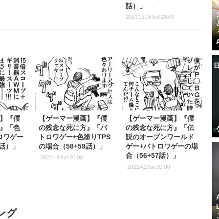
話）」
2021.12.18 Sat 20:00
】『僕
【ゲーマー漫画】『僕
【ゲーマー漫画】『僕
』「色
の残念な死に方』「バ
の残念な死に方』「伝
ロワゲー
トロワゲー+色塗りTPS
説のオープンワールド
1話）」
の場合（58+59話）」
ゲー+バトロワゲーの場
合（56+57話）」
2022.4.9 Sat 20:00
2022.4.2 Sat 20:00
ング