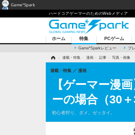
Game*Spark
ハードコアゲーマーのためのWebメディア
ホーム
特集
PCゲーム
Game*Sparkレビュー
プ
ホーム
›
連載・特集
›
漫画
›
記事
›
写真・画像
連載・特集
漫画
【ゲーマー漫画
ーの場合（30＋
初心者狩り、ダメ。ゼッタイ。