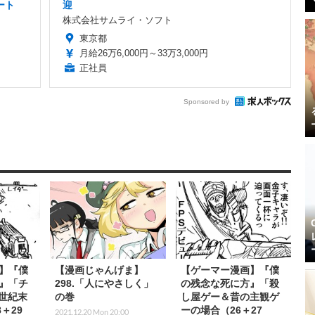
ート
迎
株式会社サムライ・ソフト
東京都
月給26万6,000円～33万3,000円
正社員
Sponsored by
】『僕
【漫画じゃんげま】
【ゲーマー漫画】『僕
』「チ
298.「人にやさしく」
の残念な死に方』「殺
＆世紀末
の巻
し屋ゲー＆昔の主観ゲ
＋29
ーの場合（26＋27
2021.12.20 Mon 20:00