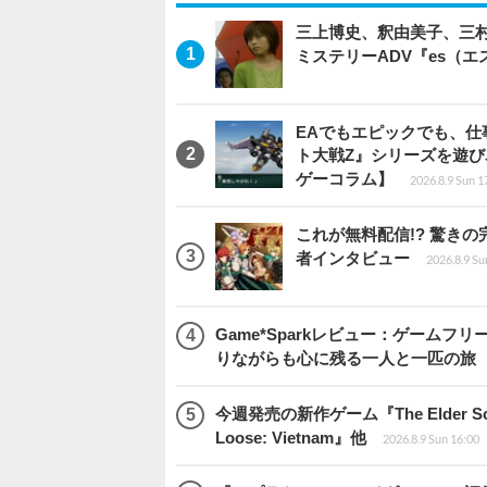
三上博史、釈由美子、三村
ミステリーADV『es（
EAでもエピックでも、
ト大戦Z』シリーズを遊
ゲーコラム】
2026.8.9 Sun 1
これが無料配信!? 驚き
者インタビュー
2026.8.9 Su
Game*Sparkレビュー：ゲームフリーク
りながらも心に残る一人と一匹の旅
今週発売の新作ゲーム『The Elder Scrol
Loose: Vietnam』他
2026.8.9 Sun 16:00