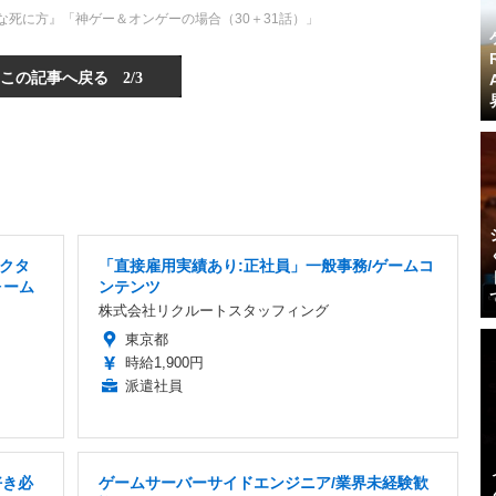
な死に方』「神ゲー＆オンゲーの場合（30＋31話）」
この記事へ戻る
2/3
クタ
「直接雇用実績あり:正社員」一般事務/ゲームコ
ォーム
ンテンツ
株式会社リクルートスタッフィング
東京都
時給1,900円
派遣社員
好き必
ゲームサーバーサイドエンジニア/業界未経験歓