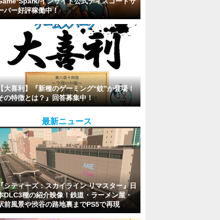
Game*Spark/インサイド公式ディスコードサ
ーバー好評稼働中！
【大喜利】『新種のゲーミング“蚊”が登場！
その特徴とは？』回答募集中！
最新ニュース
『シティーズ：スカイライン リマスター』日
本DLC3種の紹介映像！鉄道・ラーメン屋・
駅前風景や渋谷の路地裏までPS5で再現