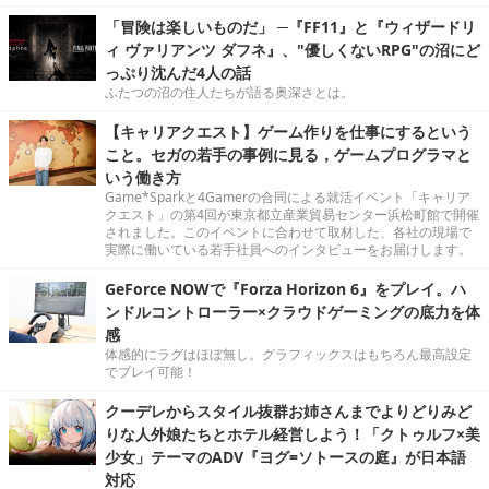
「冒険は楽しいものだ」 ─『FF11』と『ウィザードリ
ィ ヴァリアンツ ダフネ』、"優しくないRPG"の沼にど
っぷり沈んだ4人の話
ふたつの沼の住人たちが語る奥深さとは。
【キャリアクエスト】ゲーム作りを仕事にするという
こと。セガの若手の事例に見る，ゲームプログラマと
いう働き方
Game*Sparkと4Gamerの合同による就活イベント「キャリア
クエスト」の第4回が東京都立産業貿易センター浜松町館で開催
されました。このイベントに合わせて取材した、各社の現場で
実際に働いている若手社員へのインタビューをお届けします。
GeForce NOWで『Forza Horizon 6』をプレイ。ハ
ンドルコントローラー×クラウドゲーミングの底力を体
感
体感的にラグはほぼ無し。グラフィックスはもちろん最高設定
でプレイ可能！
クーデレからスタイル抜群お姉さんまでよりどりみど
りな人外娘たちとホテル経営しよう！「クトゥルフ×美
少女」テーマのADV『ヨグ=ソトースの庭』が日本語
対応