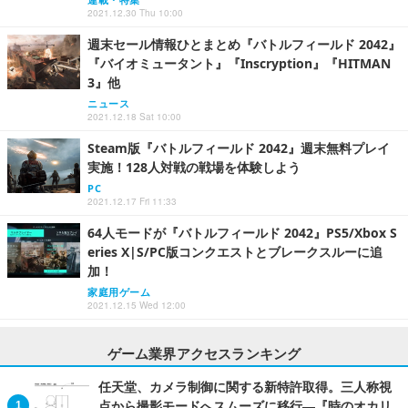
2021.12.30 Thu 10:00
週末セール情報ひとまとめ『バトルフィールド 2042』
『バイオミュータント』『Inscryption』『HITMAN
3』他
ニュース
2021.12.18 Sat 10:00
Steam版『バトルフィールド 2042』週末無料プレイ
実施！128人対戦の戦場を体験しよう
PC
2021.12.17 Fri 11:33
64人モードが『バトルフィールド 2042』PS5/Xbox S
eries X|S/PC版コンクエストとブレークスルーに追
加！
家庭用ゲーム
2021.12.15 Wed 12:00
ゲーム業界アクセスランキング
任天堂、カメラ制御に関する新特許取得。三人称視
点から撮影モードへスムーズに移行―『時のオカリ