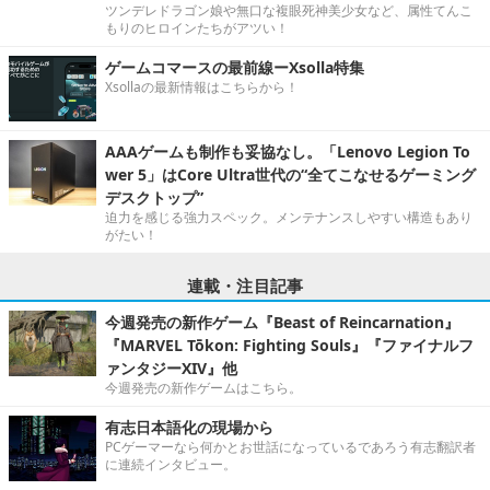
ツンデレドラゴン娘や無口な複眼死神美少女など、属性てんこ
もりのヒロインたちがアツい！
ゲームコマースの最前線ーXsolla特集
Xsollaの最新情報はこちらから！
AAAゲームも制作も妥協なし。「Lenovo Legion To
wer 5」はCore Ultra世代の“全てこなせるゲーミング
デスクトップ”
迫力を感じる強力スペック。メンテナンスしやすい構造もあり
がたい！
連載・注目記事
今週発売の新作ゲーム『Beast of Reincarnation』
『MARVEL Tōkon: Fighting Souls』『ファイナルフ
ァンタジーXIV』他
今週発売の新作ゲームはこちら。
有志日本語化の現場から
PCゲーマーなら何かとお世話になっているであろう有志翻訳者
に連続インタビュー。