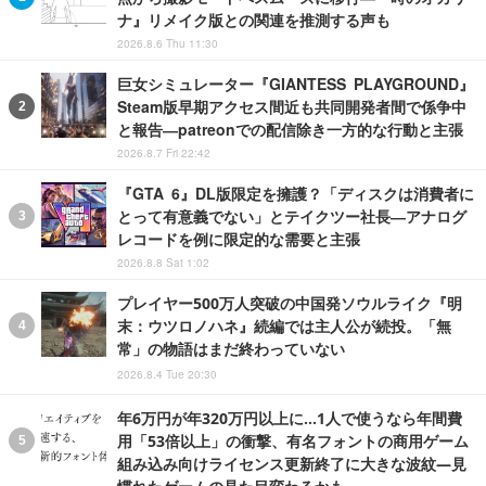
ナ』リメイク版との関連を推測する声も
2026.8.6 Thu 11:30
巨女シミュレーター『GIANTESS PLAYGROUND』
Steam版早期アクセス間近も共同開発者間で係争中
と報告―patreonでの配信除き一方的な行動と主張
2026.8.7 Fri 22:42
『GTA 6』DL版限定を擁護？「ディスクは消費者に
とって有意義でない」とテイクツー社長―アナログ
レコードを例に限定的な需要と主張
2026.8.8 Sat 1:02
プレイヤー500万人突破の中国発ソウルライク『明
末：ウツロノハネ』続編では主人公が続投。「無
常」の物語はまだ終わっていない
2026.8.4 Tue 20:30
年6万円が年320万円以上に…1人で使うなら年間費
用「53倍以上」の衝撃、有名フォントの商用ゲーム
組み込み向けライセンス更新終了に大きな波紋―見