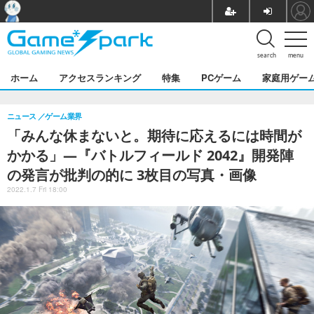
search
menu
ホーム
アクセスランキング
特集
PCゲーム
家庭用ゲー
ニュース
ゲーム業界
「みんな休まないと。期待に応えるには時間が
かかる」―『バトルフィールド 2042』開発陣
の発言が批判の的に 3枚目の写真・画像
2022.1.7 Fri 18:00