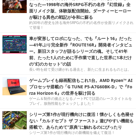
なった―1998年の海外SRPG不朽の名作『幻世録』全
面リメイク版、体験版配信開始。ダーティーヒーロー
が駆ける異色の戦記が令和に蘇る
約30年の歴史を誇る海外SRPGの不朽の名作が全面リメイクされ
て登場！
車が変形してロボになった、でも『ルート16』だった
―41年ぶり完全新作『ROUTE16R』開発者インタビュ
ー。新旧スタッフが語るシリーズの魂。そして41年
前、たった1人のために手作業で直した世界に1本だけ
の“幻のカセット”の話
長い時を経て受け継がれる過去と、新たに生まれるものとは。
ゲームプレイも録画配信もこれ1台。AMD Ryzen™ AI
プロセッサ搭載の「G TUNE P5-A7G60BK-D」で『Fo
rza Horizon 6』の世界を駆け回る
ゲーム＆制作の拠点となるノートPCで話題のレースタイトルを
プレイ。放熱性能もチェックしました！
シリーズ第1作が現行機向けに復活！懐かしくも色褪せ
ない『カルドセプト ザ ファースト』遊びやすい機能も
搭載で、あらためて“原典”に触れるのにぴったり
シリーズ第1作が現行機向けの新機能を備えて復活！