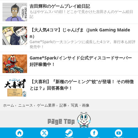
吉田輝和のゲームプレイ絵日記
もはやゲムスパの顔！どこかで見かけた吉田さんのゲーム絵日
記
【大人気4コマ】じゃんげま（Junk Gaming Maide
n）
Game*Sparkの一大コンテンツに成長した4コマ。単行本も好評
発売中！
Game*Spark/インサイド公式ディスコードサーバー
好評稼働中！
【大喜利】『新種のゲーミング“蚊”が登場！ その特徴
とは？』回答募集中！
写真・画像
ホーム
›
ニュース
›
ゲーム業界
›
記事
›