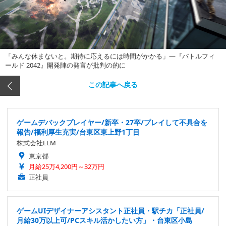
「みんな休まないと。期待に応えるには時間がかかる」―『バトルフィ
ールド 2042』開発陣の発言が批判の的に
この記事へ戻る
ゲームデバックプレイヤー/新卒・27卒/プレイして不具合を
報告/福利厚生充実/台東区東上野1丁目
株式会社ELM
東京都
月給25万4,200円～32万円
正社員
ゲームUIデザイナーアシスタント正社員・駅チカ「正社員/
月給30万以上可/PCスキル活かしたい方」・台東区小島