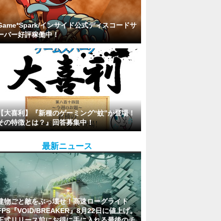
Game*Spark/インサイド公式ディスコードサ
ーバー好評稼働中！
【大喜利】『新種のゲーミング“蚊”が登場！
その特徴とは？』回答募集中！
最新ニュース
建物ごと敵をぶっ壊せ！高速ローグライト
FPS『VOID/BREAKER』8月22日に値上げ。
正式リリース前にお得に手に入れる最後のチ