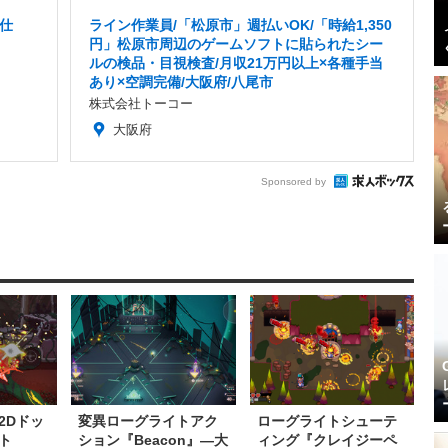
仕
ライン作業員/「松原市」週払いOK/「時給1,350
円」松原市周辺のゲームソフトに貼られたシー
ルの検品・目視検査/月収21万円以上×各種手当
あり×空調完備/大阪府/八尾市
株式会社トーコー
大阪府
Sponsored by
2Dドッ
変異ローグライトアク
ローグライトシューテ
ト
ション『Beacon』―大
ィング『クレイジーペ