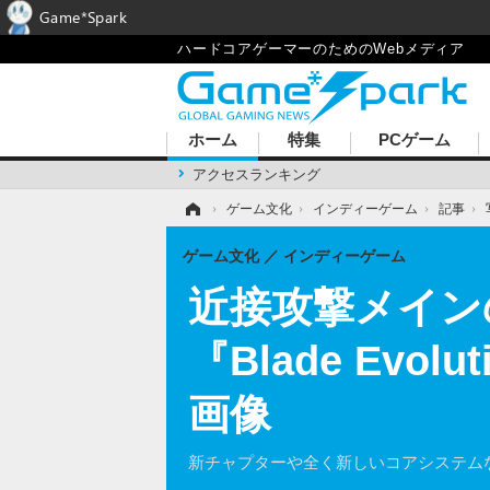
Game*Spark
ハードコアゲーマーのためのWebメディア
ホーム
特集
PCゲーム
アクセスランキング
ホーム
›
ゲーム文化
›
インディーゲーム
›
記事
›
ゲーム文化
インディーゲーム
近接攻撃メイン
『Blade Ev
画像
新チャプターや全く新しいコアシステム