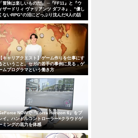
「冒険は楽しいものだ」 ─『FF11』と『ウ
ィザードリィ ヴァリアンツ ダフネ』、"優し
くないRPG"の沼にどっぷり沈んだ4人の話
【キャリアクエスト】ゲーム作りを仕事にす
るということ。セガの若手の事例に見る，ゲ
ームプログラマという働き方
GeForce NOWで『Forza Horizon 6』をプ
レイ。ハンドルコントローラー×クラウドゲ
ーミングの底力を体感