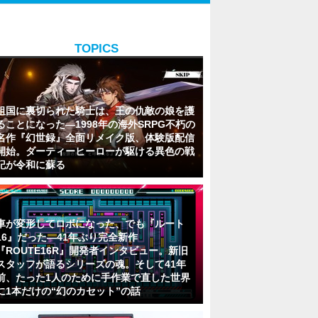
TOPICS
祖国に裏切られた騎士は、王の仇敵の娘を護
ることになった―1998年の海外SRPG不朽の
名作『幻世録』全面リメイク版、体験版配信
開始。ダーティーヒーローが駆ける異色の戦
記が令和に蘇る
車が変形してロボになった、でも『ルート
16』だった―41年ぶり完全新作
『ROUTE16R』開発者インタビュー。新旧
スタッフが語るシリーズの魂。そして41年
前、たった1人のために手作業で直した世界
に1本だけの“幻のカセット”の話