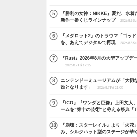
『勝利の女神：NIKKE』夏だ、水着
新作一番くじラインナップ
2026.8.8 Sa
『メダロット2』のトラウマ「ゴッド
を、あえてデジタルで再現
2026.8.8 Sa
『Rust』2026年8月の大型アップデ
2026.8.7 Fri 17:15
ニンテンドーミュージアムが「大切
効となります」
2026.8.7 Fri 21:00
『ICO』『ワンダと巨像』上田文人
ームを“第十の芸術”と称える祭典「The 
『崩壊：スターレイル』より「火花」
み、シルクハット型のステージが華