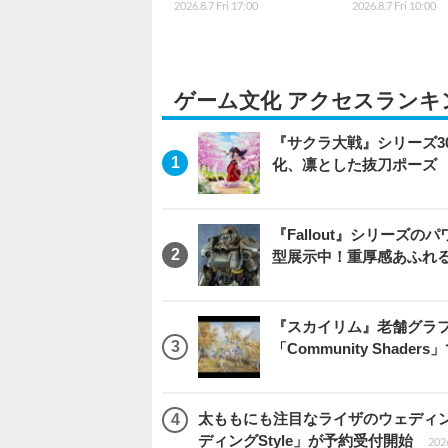
2026.8.7 Fri 17:00
2026.8.7 Fri 10:00
ゲーム文化 アクセスランキ
『サクラ大戦』シリーズ3
化、凛とした抜刀ポーズ
『Fallout』シリーズの
型展示中！重厚感あふれ
『スカイリム』老舗グラフ
「Community Sha
太ももにも注目なライザのウェディ
ディングStyle」が予約受付開始
2026