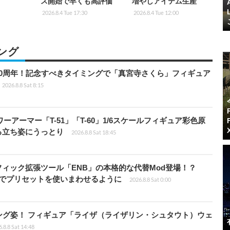
ス開始で早くも高評価
増やしアイテム生産
2026.8.4 Tue 17:30
2026.8.4 Tue 12:00
ング
0周年！記念すべきタイミングで「真宮寺さくら」フィギュア
2026.8.8 Sat 8:15
パワーアーマー「T-51」「T-60」1/6スケールフィギュア彩色原
る立ち姿にうっとり
2026.8.8 Sat 18:45
ィック拡張ツール「ENB」の本格的な代替Mod登場！？
ders」でプリセットを使いまわせるように
2026.8.8 Sat 0:00
ング姿！ フィギュア「ライザ（ライザリン・シュタウト）ウェ
.8.8 Sat 14:48