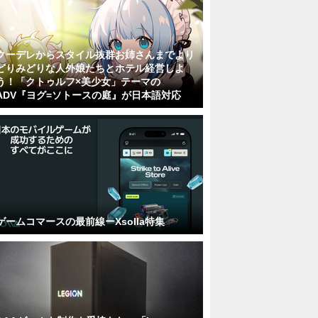
クーデレからスタイル抜群お姉さんまでより
どりみどりな人外娘たちとホテル経営しよ
う！「クトゥルフ×美少女」テーマの
ADV『ヨグ=ソトースの庭』が日本語対応
ゲームコマースの最前線ーXsolla特集