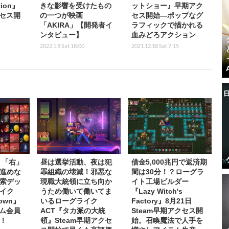
tion』
きな影響を受けたもの
ットショー』早期アク
クセス開
の一つが映画
セス開始―ポップなグ
「AKIRA」【開発者イ
ラフィックで描かれる
ンタビュー】
血みどろアクション
2022.1.8 Sat 18:00
2021.12.18 Sat 7:15
】「右」
昼は選挙活動、夜は犯
借金5,000兆円で返済期
進めな
罪組織の壊滅！邪悪な
間は30分！？ローグラ
索デッ
現職大統領に立ち向か
イト工場ビルダー
イク
うため働いて働いてま
『Lazy Witch's
Down』
いるローグライク
Factory』8月21日
イム会員
ACT『タカ派の大統
Steam早期アクセス開
！
領』Steam早期アクセ
始。召喚魔法で人手を