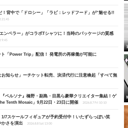
だ！背中で「ドロシー」「ラピ：レッドフード」が“魅せる!!
t 21:45
エンペラー」がコラボTシャツに！当時のパッケージの質感
t 9:45
ート「Power Trip」配信！ 発電所の再稼働が可能に
なお知らせ」ーチケット転売、決済代行に注意喚起「すべて無
、『ペルソナ』橋野・副島・目黒ら豪華クリエイター集結！ゲ
Tenth Mosaic」9月22日・23日に開催
2026.8.7 Fri 10:10
1/7スケールフィギュアが予約受付中！いたずらっぽい笑
やかさを演出
2026.8.8 Sat 13:00