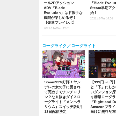
ール2Dアクション
『Blade Evolu
ADV『Blade
Steam早期ア
Evolution』はド派手な
始！
戦闘が楽しめるぞ！
2021.6.8 Tue 14:36
【爆速プレイレポ】
2021.6.16 Wed 12:01
ローグライク／ローグライト
Steam92%好評！ヤン
【999円→0円
デレの女の子に愛され
と「下」にしか
て死ぬまでチンチロリ
いダンジョン探
ン？な血抜きダイスロ
キ構築ローグラ
ーグライト『メンヘラ
『Right and 
リウム』スイッチ版8月
Amazonプラ
13日配信決定
向けに無料配布