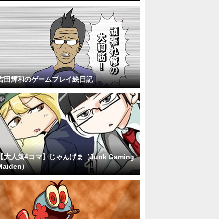
吉田輝和のゲームプレイ絵日記
【大人気4コマ】じゃんげま（Junk Gaming
Maiden）