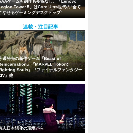
AAAゲームも制作も妥協なし。「Lenovo
Legion Tower 5」はCore Ultra世代の“全て
こなせるゲーミングデスクトップ”
連載・注目記事
今週発売の新作ゲーム『Beast of
Reincarnation』『MARVEL Tōkon:
Fighting Souls』『ファイナルファンタジー
XIV』他
有志日本語化の現場から