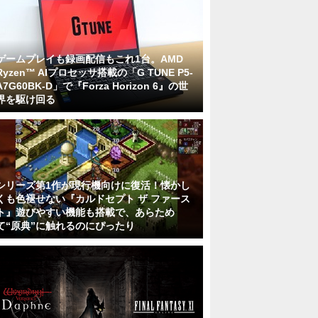
ゲームプレイも録画配信もこれ1台。AMD
Ryzen™ AIプロセッサ搭載の「G TUNE P5-
A7G60BK-D」で『Forza Horizon 6』の世
界を駆け回る
シリーズ第1作が現行機向けに復活！懐かし
くも色褪せない『カルドセプト ザ ファース
ト』遊びやすい機能も搭載で、あらため
て“原典”に触れるのにぴったり