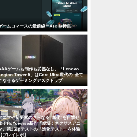
ゲームコマースの最前線ーXsolla特集
AAAゲームも制作も妥協なし。「Lenovo
Legion Tower 5」はCore Ultra世代の“全て
こなせるゲーミングデスクトップ”
アニマや新要素のさらなる“進化”を目撃せ
よ！HoYoverse新作『崩壊：ネクサスアニ
マ』第2回βテストの「進化テスト」を体験
【プレイレポ】