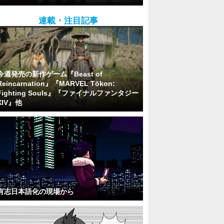
連載・注目記事
今週発売の新作ゲーム『Beast of
Reincarnation』『MARVEL Tōkon:
Fighting Souls』『ファイナルファンタジー
XIV』他
有志日本語化の現場から