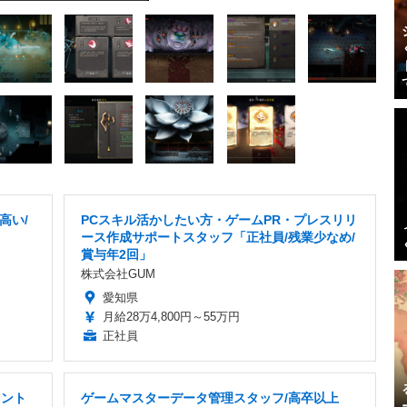
高い/
PCスキル活かしたい方・ゲームPR・プレスリリ
ース作成サポートスタッフ「正社員/残業少なめ/
賞与年2回」
株式会社GUM
愛知県
月給28万4,800円～55万円
正社員
タント
ゲームマスターデータ管理スタッフ/高卒以上