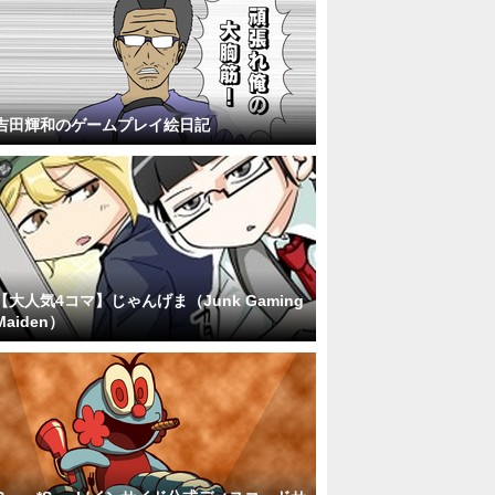
吉田輝和のゲームプレイ絵日記
【大人気4コマ】じゃんげま（Junk Gaming
Maiden）