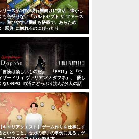
シリーズ第1作が現行機向けに復活！懐かし
くも色褪せない『カルドセプト ザ ファース
ト』遊びやすい機能も搭載で、あらため
て“原典”に触れるのにぴったり
「冒険は楽しいものだ」 ─『FF11』と『ウ
ィザードリィ ヴァリアンツ ダフネ』、"優し
くないRPG"の沼にどっぷり沈んだ4人の話
【キャリアクエスト】ゲーム作りを仕事にす
るということ。セガの若手の事例に見る，ゲ
ームプログラマという働き方