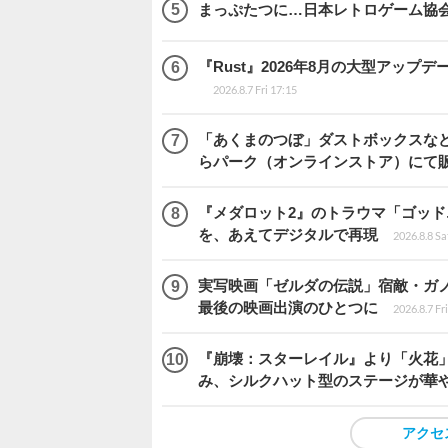
まっぷたつに…日本レトロゲーム協
『Rust』2026年8月の大型アップデ
2026.8.7 Fri 17:15
「あくまのつぼ」ダストボックスなど
らパーク（オンラインストア）にて
『メダロット2』のトラウマ「ゴッド
を、あえてデジタルで再現
2026.8.8 Sa
実写映画「ゼルダの伝説」宿敵・ガ
最後の映画出演のひとつに
2026.8.7 Fr
『崩壊：スターレイル』より「火花」
み、シルクハット型のステージが華
アクセ