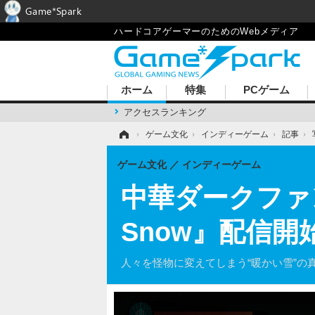
Game*Spark
ハードコアゲーマーのためのWebメディア
ホーム
特集
PCゲーム
アクセスランキング
ホーム
›
ゲーム文化
›
インディーゲーム
›
記事
›
ゲーム文化
インディーゲーム
中華ダークファ
Snow』配信開
人々を怪物に変えてしまう“暖かい雪”の