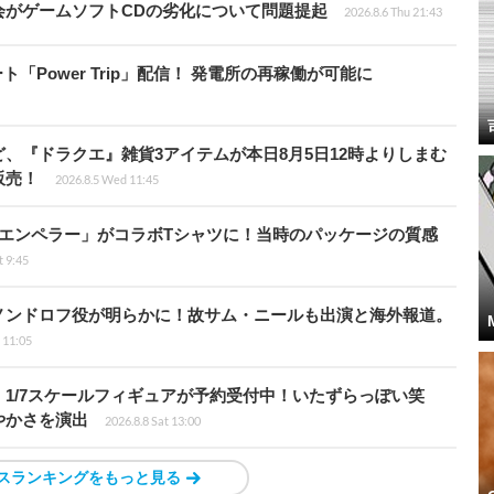
会がゲームソフトCDの劣化について問題提起
2026.8.6 Thu 21:43
ート「Power Trip」配信！ 発電所の再稼働が可能に
、『ドラクエ』雑貨3アイテムが本日8月5日12時よりしまむ
販売！
2026.8.5 Wed 11:45
エンペラー」がコラボTシャツに！当時のパッケージの質感
t 9:45
ノンドロフ役が明らかに！故サム・ニールも出演と海外報道。
i 11:05
1/7スケールフィギュアが予約受付中！いたずらっぽい笑
やかさを演出
2026.8.8 Sat 13:00
スランキングをもっと見る