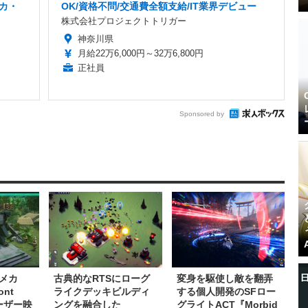
カ・
OK/資格不問/交通費全額支給/IT業界デビュー
株式会社プロジェクトトリガー
神奈川県
月給22万6,000円～32万6,800円
正社員
Sponsored by
メカ
古典的なRTSにローグ
変身を駆使し敵を翻弄
ont
ライクデッキビルディ
する個人開発のSFロー
ィーザー映
ングを融合した
グライトACT『Morbid