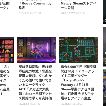
ージ公開
『Rogue Command』
Metal』Steamストアペ
ーク』
発表
ージ公開
2022.1.11 Tue 20:00
2022.1.19 Wed 10:30
】「右」
昼は選挙活動、夜は犯
借金5,000兆円で返済期
進めな
罪組織の壊滅！邪悪な
間は30分！？ローグラ
索デッ
現職大統領に立ち向か
イト工場ビルダー
イク
うため働いて働いてま
『Lazy Witch's
Down』
いるローグライク
Factory』8月21日
イム会員
ACT『タカ派の大統
Steam早期アクセス開
！
領』Steam早期アクセ
始。召喚魔法で人手を
ス開始で早くも高評価
増やしアイテム生産
2026.8.4 Tue 17:30
2026.8.4 Tue 12:00