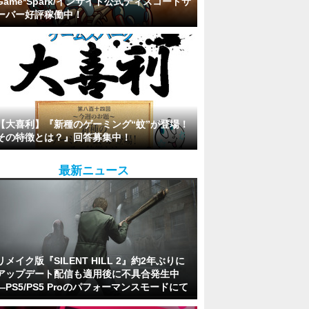
Game*Spark/インサイド公式ディスコードサ
ーバー好評稼働中！
【大喜利】『新種のゲーミング“蚊”が登場！
その特徴とは？』回答募集中！
最新ニュース
リメイク版『SILENT HILL 2』約2年ぶりに
アップデート配信も適用後に不具合発生中
―PS5/PS5 Proのパフォーマンスモードにて