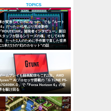
TOPICS
車が変形してロボになった、でも『ルート
16』だった―41年ぶり完全新作
『ROUTE16R』開発者インタビュー。新旧
スタッフが語るシリーズの魂。そして41年
前、たった1人のために手作業で直した世界
に1本だけの“幻のカセット”の話
ゲームプレイも録画配信もこれ1台。AMD
Ryzen™ AIプロセッサ搭載の「G TUNE P5-
A7G60BK-D」で『Forza Horizon 6』の世
界を駆け回る