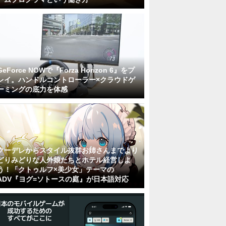
GeForce NOWで『Forza Horizon 6』をプ
レイ。ハンドルコントローラー×クラウドゲ
ーミングの底力を体感
クーデレからスタイル抜群お姉さんまでより
どりみどりな人外娘たちとホテル経営しよ
う！「クトゥルフ×美少女」テーマの
ADV『ヨグ=ソトースの庭』が日本語対応