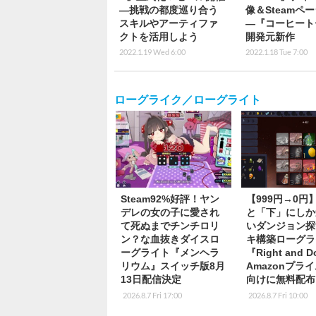
―挑戦の都度巡り合う
像＆Steamペ
スキルやアーティファ
―『コーヒート
クトを活用しよう
開発元新作
2022.1.19 Wed 6:00
2022.1.18 Tue 7:00
ローグライク／ローグライト
Steam92%好評！ヤン
【999円→0円
デレの女の子に愛され
と「下」にしか
て死ぬまでチンチロリ
いダンジョン探
ン？な血抜きダイスロ
キ構築ローグラ
ーグライト『メンヘラ
『Right and 
リウム』スイッチ版8月
Amazonプラ
13日配信決定
向けに無料配布
2026.8.7 Fri 17:00
2026.8.7 Fri 10:00