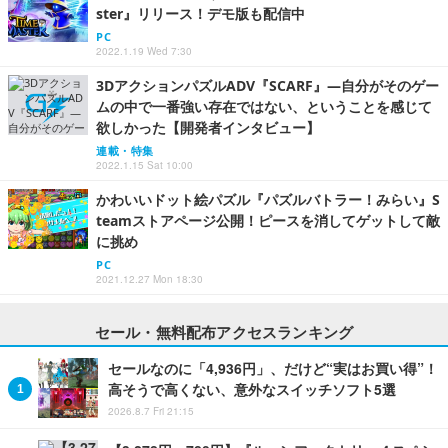
ster』リリース！デモ版も配信中
PC
2022.1.19 Wed 7:30
3DアクションパズルADV『SCARF』―自分がそのゲー
ムの中で一番強い存在ではない、ということを感じて
欲しかった【開発者インタビュー】
連載・特集
2022.1.15 Sat 10:00
かわいいドット絵パズル『パズルバトラー！みらい』S
teamストアページ公開！ピースを消してゲットして敵
に挑め
PC
2021.12.27 Mon 18:30
セール・無料配布アクセスランキング
セールなのに「4,936円」、だけど“実はお買い得”！
高そうで高くない、意外なスイッチソフト5選
2026.8.7 Fri 21:15