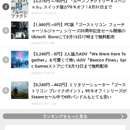
【3,278円→780円】『ルーンファクトリー４スペシ
ャル』スイッチ版が76％オフ！8月31日まで
2026.8.7 Fri 20:15
【1,980円→0円】PC版『ゴーストリコン フューチ
ャーソルジャー』シリーズ25周年記念セール開催の
Ubisoft Storeにて8月13日17時まで無料配布
2026.8.7 Fri 1:08
【3,240円→0円】2人協力ADV『We Were Here To
gether』＆可愛くて怖いADV『Beacon Pines』Epi
c Gamesストアにて8月13日まで無料配布
2026.8.7 Fri 0:10
【9,240円→462円】ミリタリーシューター『ゴース
トリコン ブレイクポイント』95％オフ！シリーズが
Steamセール中で6作バンドルもとても安い
2026.8.7 Fri 11:00
ランキングをもっと見る