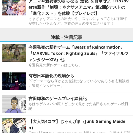
アニマや新要素のさらなる“進化”を目撃せよ！HoYov
erse新作『崩壊：ネクサスアニマ』第2回βテストの
「進化テスト」を体験【プレイレポ】
さまざまなアニマとの出会いや、スキルによってさらに戦略性
が増したバトルなど、本作の注目の要素に迫ります！
連載・注目記事
今週発売の新作ゲーム『Beast of Reincarnation』
『MARVEL Tōkon: Fighting Souls』『ファイナルフ
ァンタジーXIV』他
今週発売の新作ゲームはこちら。
有志日本語化の現場から
PCゲーマーなら何かとお世話になっているであろう有志翻訳者
に連続インタビュー。
吉田輝和のゲームプレイ絵日記
もはやゲムスパの顔！どこかで見かけた吉田さんのゲーム絵日
記
【大人気4コマ】じゃんげま（Junk Gaming Maide
n）
Game*Sparkの一大コンテンツに成長した4コマ。単行本も好評