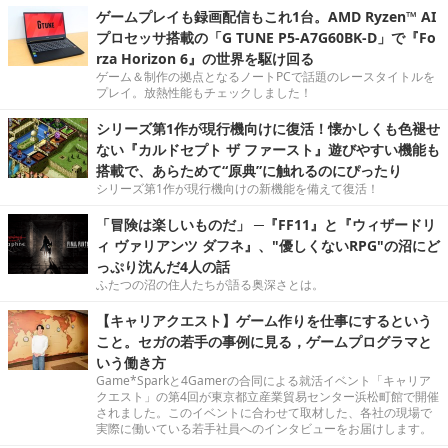
ゲームプレイも録画配信もこれ1台。AMD Ryzen™ AI
プロセッサ搭載の「G TUNE P5-A7G60BK-D」で『Fo
rza Horizon 6』の世界を駆け回る
ゲーム＆制作の拠点となるノートPCで話題のレースタイトルを
プレイ。放熱性能もチェックしました！
シリーズ第1作が現行機向けに復活！懐かしくも色褪せ
ない『カルドセプト ザ ファースト』遊びやすい機能も
搭載で、あらためて“原典”に触れるのにぴったり
シリーズ第1作が現行機向けの新機能を備えて復活！
「冒険は楽しいものだ」 ─『FF11』と『ウィザードリ
ィ ヴァリアンツ ダフネ』、"優しくないRPG"の沼にど
っぷり沈んだ4人の話
ふたつの沼の住人たちが語る奥深さとは。
【キャリアクエスト】ゲーム作りを仕事にするという
こと。セガの若手の事例に見る，ゲームプログラマと
いう働き方
Game*Sparkと4Gamerの合同による就活イベント「キャリア
クエスト」の第4回が東京都立産業貿易センター浜松町館で開催
されました。このイベントに合わせて取材した、各社の現場で
実際に働いている若手社員へのインタビューをお届けします。