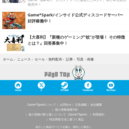
発売中！
Game*Spark/インサイド公式ディスコードサーバー
好評稼働中！
【大喜利】『新種のゲーミング“蚊”が登場！ その特徴
とは？』回答募集中！
写真・画像
ホーム
›
ニュース
›
セール・無料配布
›
記事
›
Home
X
STEAM
Facebook
YouTube
Game*Sparkについて
お問合せ
広告掲載
会社概要
個人情報保護方針
個人情報の取り扱いについて（Game*Spark）
利用規約
特定商取引法に基づく表記
紹介した商品/サービスを購入、契約した場合に、