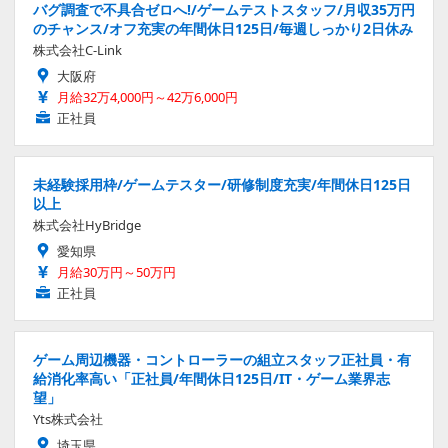
バグ調査で不具合ゼロへ!/ゲームテストスタッフ/月収35万円
のチャンス/オフ充実の年間休日125日/毎週しっかり2日休み
株式会社C-Link
大阪府
月給32万4,000円～42万6,000円
正社員
未経験採用枠/ゲームテスター/研修制度充実/年間休日125日
以上
株式会社HyBridge
愛知県
月給30万円～50万円
正社員
ゲーム周辺機器・コントローラーの組立スタッフ正社員・有
給消化率高い「正社員/年間休日125日/IT・ゲーム業界志
望」
Yts株式会社
埼玉県