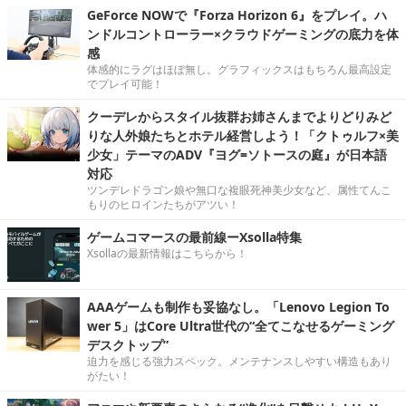
GeForce NOWで『Forza Horizon 6』をプレイ。ハ
ンドルコントローラー×クラウドゲーミングの底力を体
感
体感的にラグはほぼ無し。グラフィックスはもちろん最高設定
でプレイ可能！
クーデレからスタイル抜群お姉さんまでよりどりみど
りな人外娘たちとホテル経営しよう！「クトゥルフ×美
少女」テーマのADV『ヨグ=ソトースの庭』が日本語
対応
ツンデレドラゴン娘や無口な複眼死神美少女など、属性てんこ
もりのヒロインたちがアツい！
ゲームコマースの最前線ーXsolla特集
Xsollaの最新情報はこちらから！
AAAゲームも制作も妥協なし。「Lenovo Legion To
wer 5」はCore Ultra世代の“全てこなせるゲーミング
デスクトップ”
迫力を感じる強力スペック。メンテナンスしやすい構造もあり
がたい！