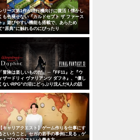
シリーズ第1作が現行機向けに復活！懐かし
くも色褪せない『カルドセプト ザ ファース
ト』遊びやすい機能も搭載で、あらため
て“原典”に触れるのにぴったり
「冒険は楽しいものだ」 ─『FF11』と『ウ
ィザードリィ ヴァリアンツ ダフネ』、"優し
くないRPG"の沼にどっぷり沈んだ4人の話
【キャリアクエスト】ゲーム作りを仕事にす
るということ。セガの若手の事例に見る，ゲ
ームプログラマという働き方