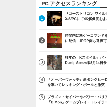
PC アクセスランキング
『ゴーストリコン ワイルドラン
X/S/PCにて4K解像度お
時間内に格ゲーコマンドを入
に配信―1P/2P側も選択
往年の「Kスタイル」バトル
Duel』Steam版8月14
『オーバーウォッチ』新タンクヒーロー
を率いてレッキング・ボールと激突
プラズマ・セイバーやパワー・バリ
「D.Mon」ゲームプレイ・トレイラ