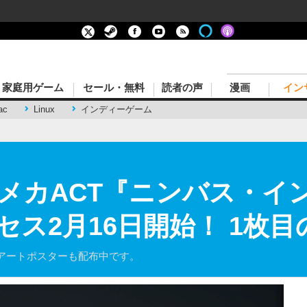
家庭用ゲーム
セール・無料
読者の声
漫画
イン
ac
Linux
インディーゲーム
メカACT『ニンバス・イ
クセス2月16日開始！ 1枚
アートポスターも配布中です。