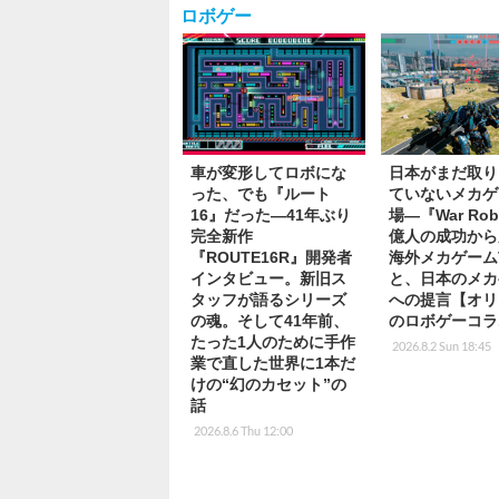
ロボゲー
車が変形してロボにな
日本がまだ取り
った、でも『ルート
ていないメカゲ
16』だった―41年ぶり
場―『War Rob
完全新作
億人の成功から
『ROUTE16R』開発者
海外メカゲーム
インタビュー。新旧ス
と、日本のメカ
タッフが語るシリーズ
への提言【オリ
の魂。そして41年前、
のロボゲーコラ
たった1人のために手作
2026.8.2 Sun 18:45
業で直した世界に1本だ
けの“幻のカセット”の
話
2026.8.6 Thu 12:00