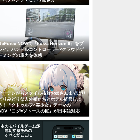
GeForce NOWで『Forza Horizon 6』をプ
レイ。ハンドルコントローラー×クラウドゲ
ーミングの底力を体感
クーデレからスタイル抜群お姉さんまでより
どりみどりな人外娘たちとホテル経営しよ
う！「クトゥルフ×美少女」テーマの
ADV『ヨグ=ソトースの庭』が日本語対応