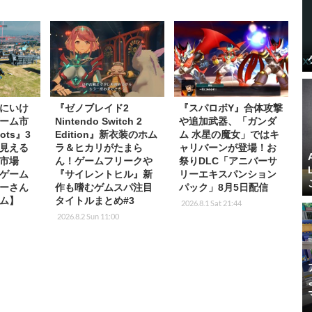
にいけ
『ゼノブレイド2
『スパロボY』合体攻撃
ーム市
Nintendo Switch 2
や追加武器、「ガンダ
ots』3
Edition』新衣装のホム
ム 水星の魔女」ではキ
見える
ラ＆ヒカリがたまら
ャリバーンが登場！お
市場
ん！ゲームフリークや
祭りDLC「アニバーサ
ゲーム
『サイレントヒル』新
リーエキスパンション
ーさん
作も嗜むゲムスパ注目
パック」8月5日配信
ム】
タイトルまとめ#3
2026.8.1 Sat 21:44
2026.8.2 Sun 11:00