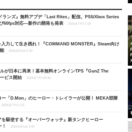
ズ』無料アプデ「Last Rites」配信。PS5/Xbox Series
よび60fps対応―新作の開発も発表
2026.8.7 Fri 1:54
力して生き残れ！『COMMAND MONSTER』Steam向け
可能
2026.8.8 Sat 0:30
が日本に再来！基本無料オンラインTPS『GunZ The
日サービス開始
2026.8.7 Fri 20:45
「D.Mon」のヒーロー・トレイラーが公開！ MEKA部隊
2026.8.7 Fri 1:15
アを駆使する『オーバーウォッチ』新タンクヒーロー
ー！
2026.8.8 Sat 1:45