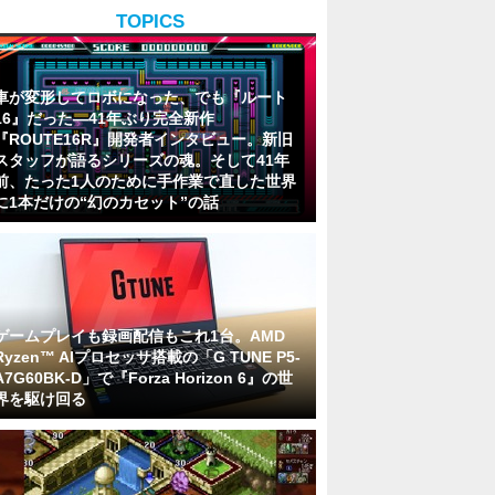
TOPICS
車が変形してロボになった、でも『ルート
16』だった―41年ぶり完全新作
『ROUTE16R』開発者インタビュー。新旧
スタッフが語るシリーズの魂。そして41年
前、たった1人のために手作業で直した世界
に1本だけの“幻のカセット”の話
ゲームプレイも録画配信もこれ1台。AMD
Ryzen™ AIプロセッサ搭載の「G TUNE P5-
A7G60BK-D」で『Forza Horizon 6』の世
界を駆け回る