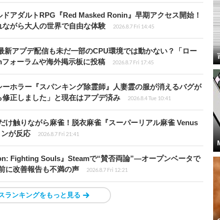
ダルトRPG『Red Masked Ronin』早期アクセス開始！
れながら大人の世界で自由な体験
2026.8.7 Fri 14:45
最新アプデ配信も未だ一部のCPU環境では動かない？「ロー
amフォーラムや海外掲示板に投稿
2026.8.7 Fri 17:45
シーホラー『スパンキング除霊師』人妻霊の服が消えるバグが
ら修正しました」と現在はアプデ済み
2026.8.4 Tue 10:41
だけ触りながら麻雀！脱衣麻雀『スーパーリアル麻雀 Venus
インが反応
2026.8.7 Fri 21:41
: Fighting Souls』Steamで“賛否両論”―オープンベータで
前に改善報告も不満の声
2026.8.7 Fri 12:21
スランキングをもっと見る