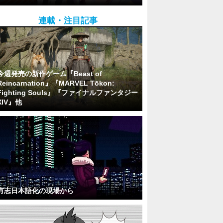
連載・注目記事
今週発売の新作ゲーム『Beast of
Reincarnation』『MARVEL Tōkon:
Fighting Souls』『ファイナルファンタジー
XIV』他
有志日本語化の現場から