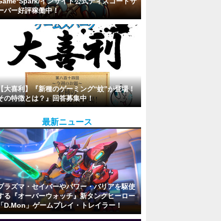
Game*Spark/インサイド公式ディスコードサ
ーバー好評稼働中！
【大喜利】『新種のゲーミング“蚊”が登場！
その特徴とは？』回答募集中！
最新ニュース
プラズマ・セイバーやパワー・バリアを駆使
する『オーバーウォッチ』新タンクヒーロー
「D.Mon」ゲームプレイ・トレイラー！