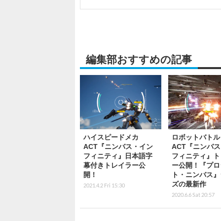
編集部おすすめの記事
ハイスピードメカ
ロボットバトル
ACT『ニンバス・イン
ACT『ニンバ
フィニティ』日本語字
フィニティ』ト
幕付きトレイラー公
ー公開！『プロ
開！
ト・ニンバス』
ズの最新作
2021.4.2 Fri 15:30
2020.6.6 Sat 20:57