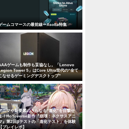
ゲームコマースの最前線ーXsolla特集
AAAゲームも制作も妥協なし。「Lenovo
Legion Tower 5」はCore Ultra世代の“全て
こなせるゲーミングデスクトップ”
アニマや新要素のさらなる“進化”を目撃せ
よ！HoYoverse新作『崩壊：ネクサスアニ
マ』第2回βテストの「進化テスト」を体験
【プレイレポ】