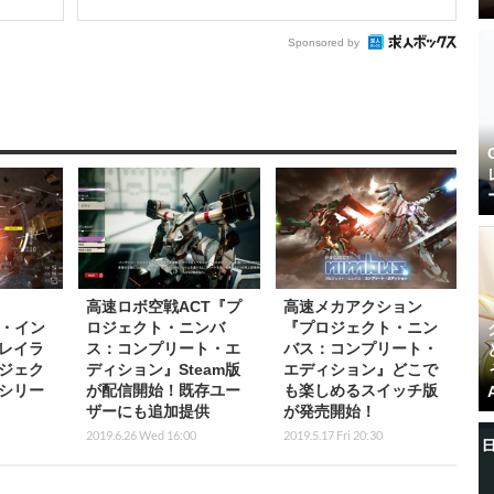
Sponsored by
高速ロボ空戦ACT『プ
高速メカアクション
ス・イン
ロジェクト・ニンバ
『プロジェクト・ニン
レイラ
ス：コンプリート・エ
バス：コンプリート・
ジェク
ディション』Steam版
エディション』どこで
シリー
が配信開始！既存ユー
も楽しめるスイッチ版
ザーにも追加提供
が発売開始！
2019.6.26 Wed 16:00
2019.5.17 Fri 20:30