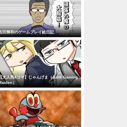
吉田輝和のゲームプレイ絵日記
【大人気4コマ】じゃんげま（Junk Gaming
Maiden）