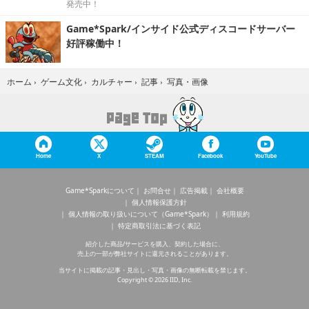
発売中！
Game*Spark/インサイド公式ディスコードサーバー
好評稼働中！
写真・画像
ホーム
›
ゲーム文化
›
カルチャー
›
記事
›
Home
X
STEAM
Facebook
YouTube
Game*Sparkについて
お問合せ
広告掲載
会社概要
個人情報保護方針
個人情報の取り扱いについて（Game*Spark）
利用規約
特定商取引法に基づく表記
紹介した商品/サービスを購入、契約した場合に、
売上の一部が弊社サイトに還元されることがあります。
当サイトに掲載の記事・見出し・写真・画像の無断転載を禁じます。
Copyright © 2026 IID, Inc.