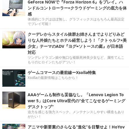
GeForce NOWで『Forza Horizon 6』をプレイ。ハ
ンドルコントローラー×クラウドゲーミングの底力を体
感
体感的にラグはほぼ無し。グラフィックスはもちろん最高設定
でプレイ可能！
クーデレからスタイル抜群お姉さんまでよりどりみど
りな人外娘たちとホテル経営しよう！「クトゥルフ×美
少女」テーマのADV『ヨグ=ソトースの庭』が日本語
対応
ツンデレドラゴン娘や無口な複眼死神美少女など、属性てんこ
もりのヒロインたちがアツい！
ゲームコマースの最前線ーXsolla特集
Xsollaの最新情報はこちらから！
AAAゲームも制作も妥協なし。「Lenovo Legion To
wer 5」はCore Ultra世代の“全てこなせるゲーミング
デスクトップ”
迫力を感じる強力スペック。メンテナンスしやすい構造もあり
がたい！
アニマや新要素のさらなる“進化”を目撃せよ！HoYov