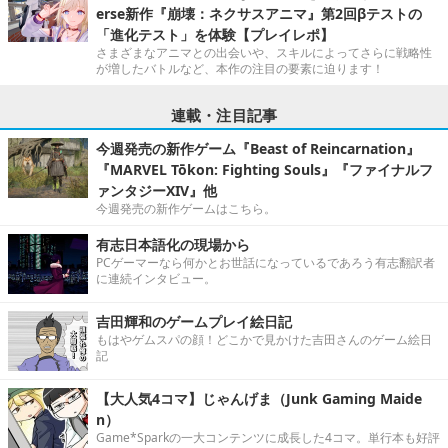
erse新作『崩壊：ネクサスアニマ』第2回βテストの
「進化テスト」を体験【プレイレポ】
さまざまなアニマとの出会いや、スキルによってさらに戦略性
が増したバトルなど、本作の注目の要素に迫ります！
連載・注目記事
今週発売の新作ゲーム『Beast of Reincarnation』
『MARVEL Tōkon: Fighting Souls』『ファイナルフ
ァンタジーXIV』他
今週発売の新作ゲームはこちら。
有志日本語化の現場から
PCゲーマーなら何かとお世話になっているであろう有志翻訳者
に連続インタビュー。
吉田輝和のゲームプレイ絵日記
もはやゲムスパの顔！どこかで見かけた吉田さんのゲーム絵日
記
【大人気4コマ】じゃんげま（Junk Gaming Maide
n）
Game*Sparkの一大コンテンツに成長した4コマ。単行本も好評