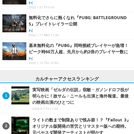
PC
2022.1.21 Fri 0:00
無料化でさらに熱くなれ『PUBG: BATTLEGROUND
S』プレイトレイラー公開
PC
2022.1.17 Mon 11:40
基本無料化の『PUBG』同時接続プレイヤーが急増！
ピーク時60万人超、先月から約2倍のプレイヤー数に
PC
2022.1.13 Thu 10:52
カルチャーアクセスランキング
実写映画「ゼルダの伝説」宿敵・ガノンドロフ役が
明らかに！故サム・ニールも出演と海外報道。最後
の映画出演のひとつに
2026.8.7 Fri 11:05
ライトの数まで制限ありで恨み節！？『Fallout 3』
オリジナル版開発の苦労とリマスター版への期待。
元ベセスダ開発アーティストが明かす