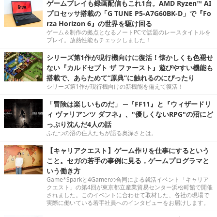
ゲームプレイも録画配信もこれ1台。AMD Ryzen™ AI
プロセッサ搭載の「G TUNE P5-A7G60BK-D」で『Fo
rza Horizon 6』の世界を駆け回る
ゲーム＆制作の拠点となるノートPCで話題のレースタイトルを
プレイ。放熱性能もチェックしました！
シリーズ第1作が現行機向けに復活！懐かしくも色褪せ
ない『カルドセプト ザ ファースト』遊びやすい機能も
搭載で、あらためて“原典”に触れるのにぴったり
シリーズ第1作が現行機向けの新機能を備えて復活！
「冒険は楽しいものだ」 ─『FF11』と『ウィザードリ
ィ ヴァリアンツ ダフネ』、"優しくないRPG"の沼にど
っぷり沈んだ4人の話
ふたつの沼の住人たちが語る奥深さとは。
【キャリアクエスト】ゲーム作りを仕事にするという
こと。セガの若手の事例に見る，ゲームプログラマと
いう働き方
Game*Sparkと4Gamerの合同による就活イベント「キャリア
クエスト」の第4回が東京都立産業貿易センター浜松町館で開催
されました。このイベントに合わせて取材した、各社の現場で
実際に働いている若手社員へのインタビューをお届けします。