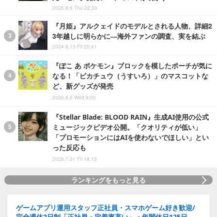
2026.8.6 Thu 22:30
『月姫』アルクェイドのモデルとされる人物、詳細2
3年越しに明らかに―海外ファンの調査、実を結ぶ
2024.9.13 Fri 20:41
『ぽこ あ ポケモン』ブロックを模したポーチが気に
なる！「ピカチュウ（うすいろ）」のマスコットな
ど、新グッズが発売
2026.8.5 Wed 8:00
『Stellar Blade: BLOOD RAIN』生成AI使用の公式
ミュージックビデオ公開。「クオリティが低い」
「プロモーションにはAIを使わないでほしい」とい
った反応も
2026.7.31 Fri 18:15
ランキングをもっと見る
ゲームアプリ運用スタッフ正社員・スマホゲーム好き歓迎/
完全週休2日制「正社員・定着率高い」・年間休日125日