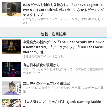
AAAゲームも制作も妥協なし。「Lenovo Legion To
wer 5」はCore Ultra世代の“全てこなせるゲーミング
デスクトップ”
迫力を感じる強力スペック。メンテナンスしやすい構造もあり
がたい！
連載・注目記事
今週発売の新作ゲーム『The Elder Scrolls IV: Oblivio
n Remastered』『アークナイツ』『Hell Let Loose:
Vietnam』他
今週発売の新作ゲームはこちら。
有志日本語化の現場から
PCゲーマーなら何かとお世話になっているであろう有志翻訳者
に連続インタビュー。
吉田輝和のゲームプレイ絵日記
もはやゲムスパの顔！どこかで見かけた吉田さんのゲーム絵日
記
【大人気4コマ】じゃんげま（Junk Gaming Maide
n）