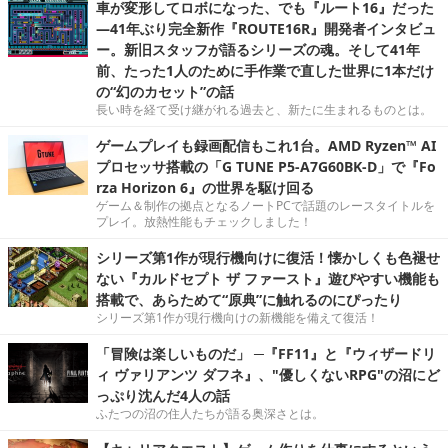
車が変形してロボになった、でも『ルート16』だった
―41年ぶり完全新作『ROUTE16R』開発者インタビュ
ー。新旧スタッフが語るシリーズの魂。そして41年
前、たった1人のために手作業で直した世界に1本だけ
の“幻のカセット”の話
長い時を経て受け継がれる過去と、新たに生まれるものとは。
ゲームプレイも録画配信もこれ1台。AMD Ryzen™ AI
プロセッサ搭載の「G TUNE P5-A7G60BK-D」で『Fo
rza Horizon 6』の世界を駆け回る
ゲーム＆制作の拠点となるノートPCで話題のレースタイトルを
プレイ。放熱性能もチェックしました！
シリーズ第1作が現行機向けに復活！懐かしくも色褪せ
ない『カルドセプト ザ ファースト』遊びやすい機能も
搭載で、あらためて“原典”に触れるのにぴったり
シリーズ第1作が現行機向けの新機能を備えて復活！
「冒険は楽しいものだ」 ─『FF11』と『ウィザードリ
ィ ヴァリアンツ ダフネ』、"優しくないRPG"の沼にど
っぷり沈んだ4人の話
ふたつの沼の住人たちが語る奥深さとは。