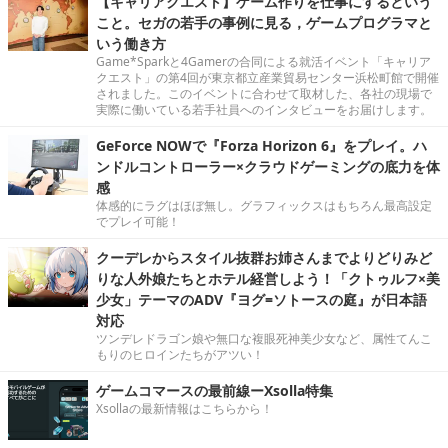
【キャリアクエスト】ゲーム作りを仕事にするという
こと。セガの若手の事例に見る，ゲームプログラマと
いう働き方
Game*Sparkと4Gamerの合同による就活イベント「キャリア
クエスト」の第4回が東京都立産業貿易センター浜松町館で開催
されました。このイベントに合わせて取材した、各社の現場で
実際に働いている若手社員へのインタビューをお届けします。
GeForce NOWで『Forza Horizon 6』をプレイ。ハ
ンドルコントローラー×クラウドゲーミングの底力を体
感
体感的にラグはほぼ無し。グラフィックスはもちろん最高設定
でプレイ可能！
クーデレからスタイル抜群お姉さんまでよりどりみど
りな人外娘たちとホテル経営しよう！「クトゥルフ×美
少女」テーマのADV『ヨグ=ソトースの庭』が日本語
対応
ツンデレドラゴン娘や無口な複眼死神美少女など、属性てんこ
もりのヒロインたちがアツい！
ゲームコマースの最前線ーXsolla特集
Xsollaの最新情報はこちらから！