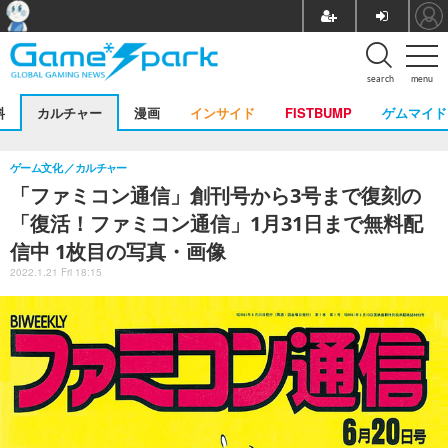
search
menu
料
カルチャー
漫画
インサイド
FISTBUMP
ゲムマイド
ゲーム文化
カルチャー
「ファミコン通信」創刊号から3号まで復刻の
「復活！ファミコン通信」1月31日まで無料配
信中 1枚目の写真・画像
2022.1.21 Fri 18:15