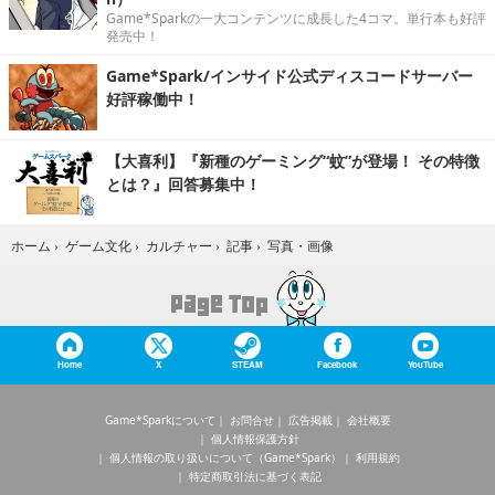
Game*Sparkの一大コンテンツに成長した4コマ。単行本も好評
発売中！
Game*Spark/インサイド公式ディスコードサーバー
好評稼働中！
【大喜利】『新種のゲーミング“蚊”が登場！ その特徴
とは？』回答募集中！
写真・画像
ホーム
›
ゲーム文化
›
カルチャー
›
記事
›
Home
X
STEAM
Facebook
YouTube
Game*Sparkについて
お問合せ
広告掲載
会社概要
個人情報保護方針
個人情報の取り扱いについて（Game*Spark）
利用規約
特定商取引法に基づく表記