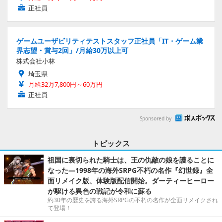
正社員
ゲームユーザビリティテストスタッフ正社員「IT・ゲーム業
界志望・賞与2回」/月給30万以上可
株式会社小林
埼玉県
月給32万7,800円～60万円
正社員
Sponsored by
トピックス
祖国に裏切られた騎士は、王の仇敵の娘を護ることに
なった―1998年の海外SRPG不朽の名作『幻世録』全
面リメイク版、体験版配信開始。ダーティーヒーロー
が駆ける異色の戦記が令和に蘇る
約30年の歴史を誇る海外SRPGの不朽の名作が全面リメイクされ
て登場！