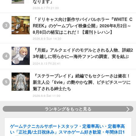
なります」
2026.8.7 Fri 21:00
「ドリキャス向け新作サバイバルホラー『WHITE C
REEK』のゲームプレイ映像公開」2026年8月2日～
8月8日の秘宝はこれだ！【週刊トレハン】
2026.8.9 Sun 14:30
『月姫』アルクェイドのモデルとされる人物、詳細2
3年越しに明らかに―海外ファンの調査、実を結ぶ
2024.9.13 Fri 20:41
『ステラーブレイド』続編でもセクシーさは健在！
新主人公「Evie」の艶やかな脚、ピチピチスーツに
魅了される紳士たち
2026.6.6 Sat 11:00
ランキングをもっと見る
ゲームテクニカルサポートスタッフ・定着率高い・定着率高
い「正社員/土日祝休み」スマホゲーム好き歓迎・年間休日1