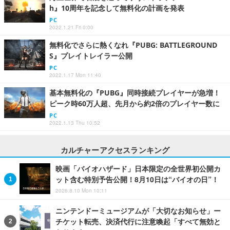
h』10周年を記念して無料化の計画を発表
PC
2022.1.21 Fri 0:00
無料化でさらに熱くなれ『PUBG: BATTLEGROUND
S』プレイトレイラー公開
PC
2022.1.17 Mon 11:40
基本無料化の『PUBG』同時接続プレイヤーが急増！
ピーク時60万人超、先月から約2倍のプレイヤー数に
PC
2022.1.13 Thu 10:52
カルチャーアクセスランキング
映画「バイオハザード」日本限定の全世界初公開カ
ット含む特別予告公開！8月10日は“バイオの日”！
2026.8.10 Mon 10:11
ニンテンドーミュージアムが「大切なお知らせ」ー
チケット転売、決済代行に注意喚起「すべて無効と