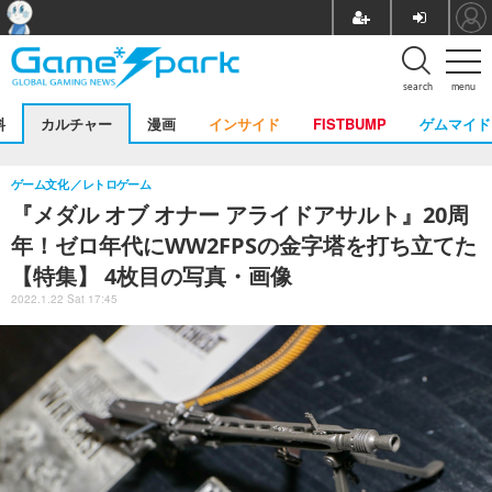
search
menu
料
カルチャー
漫画
インサイド
FISTBUMP
ゲムマイド
ゲーム文化
レトロゲーム
『メダル オブ オナー アライドアサルト』20周
年！ゼロ年代にWW2FPSの金字塔を打ち立てた
【特集】 4枚目の写真・画像
2022.1.22 Sat 17:45