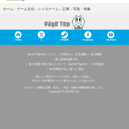
写真・画像
ホーム
›
ゲーム文化
›
レトロゲーム
›
記事
›
Home
X
STEAM
Facebook
YouTube
Game*Sparkについて
お問合せ
広告掲載
会社概要
個人情報保護方針
個人情報の取り扱いについて（Game*Spark）
利用規約
特定商取引法に基づく表記
紹介した商品/サービスを購入、契約した場合に、
売上の一部が弊社サイトに還元されることがあります。
当サイトに掲載の記事・見出し・写真・画像の無断転載を禁じます。
Copyright © 2026 IID, Inc.