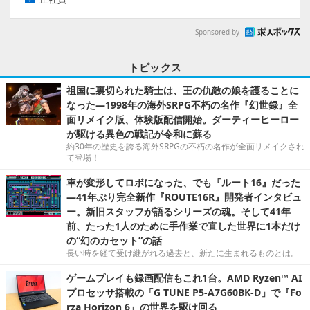
Sponsored by
トピックス
祖国に裏切られた騎士は、王の仇敵の娘を護ることに
なった―1998年の海外SRPG不朽の名作『幻世録』全
面リメイク版、体験版配信開始。ダーティーヒーロー
が駆ける異色の戦記が令和に蘇る
約30年の歴史を誇る海外SRPGの不朽の名作が全面リメイクされ
て登場！
車が変形してロボになった、でも『ルート16』だった
―41年ぶり完全新作『ROUTE16R』開発者インタビュ
ー。新旧スタッフが語るシリーズの魂。そして41年
前、たった1人のために手作業で直した世界に1本だけ
の“幻のカセット”の話
長い時を経て受け継がれる過去と、新たに生まれるものとは。
ゲームプレイも録画配信もこれ1台。AMD Ryzen™ AI
プロセッサ搭載の「G TUNE P5-A7G60BK-D」で『Fo
rza Horizon 6』の世界を駆け回る