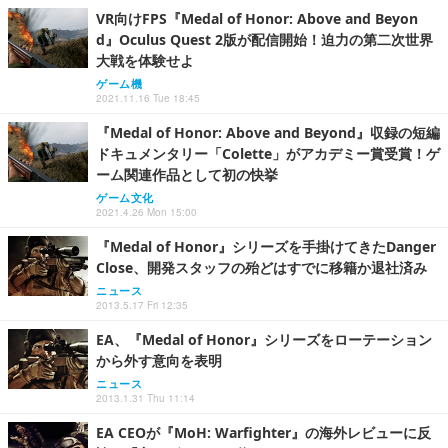
VR向けFPS『Medal of Honor: Above and Beyon
d』Oculus Quest 2版が配信開始！迫力の第二次世界
大戦を体験せよ
ゲーム機
2021.11.16 Tue 18:45
『Medal of Honor: Above and Beyond』収録の短編
ドキュメンタリー「Colette」がアカデミー賞受賞！ゲ
ーム関連作品として初の快挙
ゲーム文化
2021.4.26 Mon 15:00
『Medal of Honor』シリーズを手掛けてきたDanger
Close、開発スタッフの殆どはすでに移籍か退社済み
ニュース
2013.5.17 Fri 12:35
EA、『Medal of Honor』シリーズをローテーション
から外す意向を表明
ニュース
2013.1.31 Thu 11:14
EA CEOが『MoH: Warfighter』の海外レビューに反