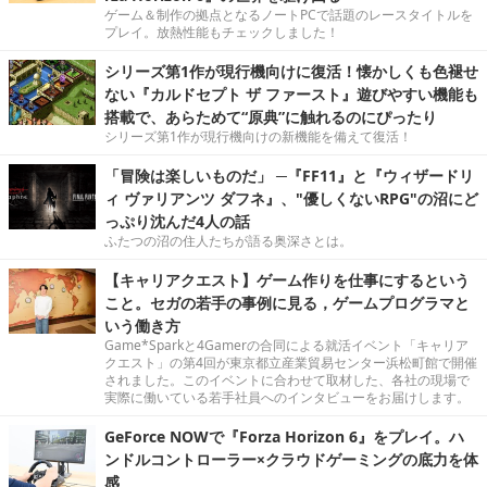
ゲーム＆制作の拠点となるノートPCで話題のレースタイトルを
プレイ。放熱性能もチェックしました！
シリーズ第1作が現行機向けに復活！懐かしくも色褪せ
ない『カルドセプト ザ ファースト』遊びやすい機能も
搭載で、あらためて“原典”に触れるのにぴったり
シリーズ第1作が現行機向けの新機能を備えて復活！
「冒険は楽しいものだ」 ─『FF11』と『ウィザードリ
ィ ヴァリアンツ ダフネ』、"優しくないRPG"の沼にど
っぷり沈んだ4人の話
ふたつの沼の住人たちが語る奥深さとは。
【キャリアクエスト】ゲーム作りを仕事にするという
こと。セガの若手の事例に見る，ゲームプログラマと
いう働き方
Game*Sparkと4Gamerの合同による就活イベント「キャリア
クエスト」の第4回が東京都立産業貿易センター浜松町館で開催
されました。このイベントに合わせて取材した、各社の現場で
実際に働いている若手社員へのインタビューをお届けします。
GeForce NOWで『Forza Horizon 6』をプレイ。ハ
ンドルコントローラー×クラウドゲーミングの底力を体
感