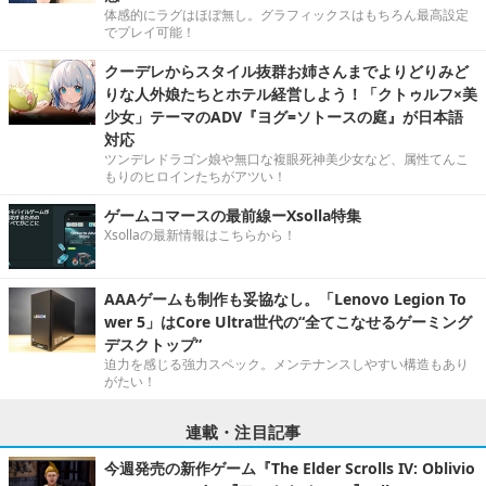
体感的にラグはほぼ無し。グラフィックスはもちろん最高設定
でプレイ可能！
クーデレからスタイル抜群お姉さんまでよりどりみど
りな人外娘たちとホテル経営しよう！「クトゥルフ×美
少女」テーマのADV『ヨグ=ソトースの庭』が日本語
対応
ツンデレドラゴン娘や無口な複眼死神美少女など、属性てんこ
もりのヒロインたちがアツい！
ゲームコマースの最前線ーXsolla特集
Xsollaの最新情報はこちらから！
AAAゲームも制作も妥協なし。「Lenovo Legion To
wer 5」はCore Ultra世代の“全てこなせるゲーミング
デスクトップ”
迫力を感じる強力スペック。メンテナンスしやすい構造もあり
がたい！
連載・注目記事
今週発売の新作ゲーム『The Elder Scrolls IV: Oblivio