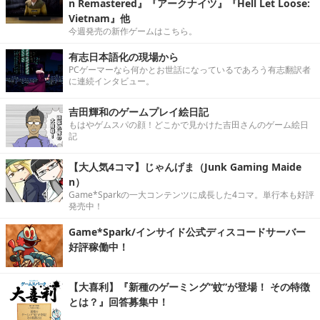
n Remastered』『アークナイツ』『Hell Let Loose:
Vietnam』他
今週発売の新作ゲームはこちら。
有志日本語化の現場から
PCゲーマーなら何かとお世話になっているであろう有志翻訳者
に連続インタビュー。
吉田輝和のゲームプレイ絵日記
もはやゲムスパの顔！どこかで見かけた吉田さんのゲーム絵日
記
【大人気4コマ】じゃんげま（Junk Gaming Maide
n）
Game*Sparkの一大コンテンツに成長した4コマ。単行本も好評
発売中！
Game*Spark/インサイド公式ディスコードサーバー
好評稼働中！
【大喜利】『新種のゲーミング“蚊”が登場！ その特徴
とは？』回答募集中！