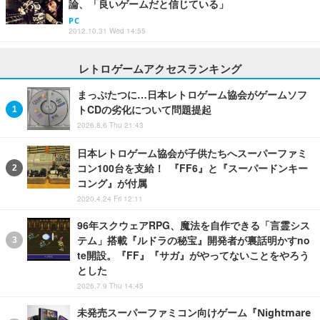
論、「良いゲームだと信じている」
PC
2012.10.31 Wed 14:55
レトロゲームアクセスランキング
まっぷたつに…日本レトロゲーム協会がゲームソフ
トCDの劣化について問題提起
2026.8.6 Thu 21:43
日本レトロゲーム協会が子供たちへスーパーファミ
コン100台を支給！ 『FF6』と『スーパードンキー
コング』が付属
2020.4.24 Fri 12:11
96年スクウェアRPG、魔法を自作できる「言霊シス
テム」搭載『ルドラの秘宝』開発者が裏話明かすno
te開設。『FF』『サガ』がやってないことをやろう
とした
2026.7.9 Thu 14:45
未発売スーパーファミコン向けゲーム『Nightmare