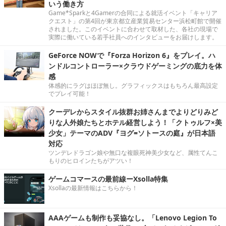
いう働き方
Game*Sparkと4Gamerの合同による就活イベント「キャリア
クエスト」の第4回が東京都立産業貿易センター浜松町館で開催
されました。このイベントに合わせて取材した、各社の現場で
実際に働いている若手社員へのインタビューをお届けします。
GeForce NOWで『Forza Horizon 6』をプレイ。ハ
ンドルコントローラー×クラウドゲーミングの底力を体
感
体感的にラグはほぼ無し。グラフィックスはもちろん最高設定
でプレイ可能！
クーデレからスタイル抜群お姉さんまでよりどりみど
りな人外娘たちとホテル経営しよう！「クトゥルフ×美
少女」テーマのADV『ヨグ=ソトースの庭』が日本語
対応
ツンデレドラゴン娘や無口な複眼死神美少女など、属性てんこ
もりのヒロインたちがアツい！
ゲームコマースの最前線ーXsolla特集
Xsollaの最新情報はこちらから！
AAAゲームも制作も妥協なし。「Lenovo Legion To