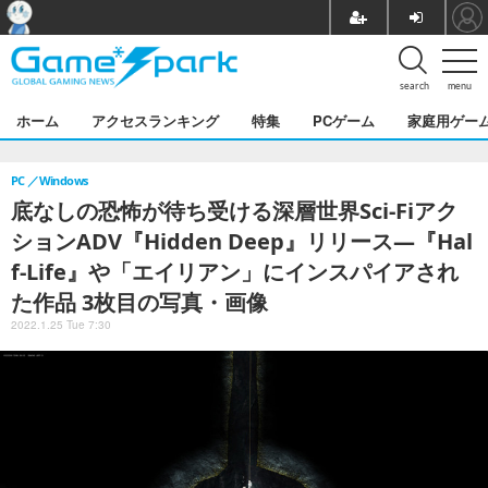
search
menu
ホーム
アクセスランキング
特集
PCゲーム
家庭用ゲー
PC
Windows
底なしの恐怖が待ち受ける深層世界Sci-Fiアク
ションADV『Hidden Deep』リリース―『Hal
f-Life』や「エイリアン」にインスパイアされ
た作品 3枚目の写真・画像
2022.1.25 Tue 7:30