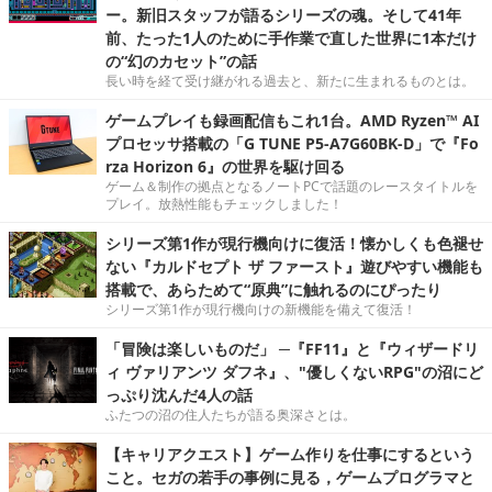
ー。新旧スタッフが語るシリーズの魂。そして41年
前、たった1人のために手作業で直した世界に1本だけ
の“幻のカセット”の話
長い時を経て受け継がれる過去と、新たに生まれるものとは。
ゲームプレイも録画配信もこれ1台。AMD Ryzen™ AI
プロセッサ搭載の「G TUNE P5-A7G60BK-D」で『Fo
rza Horizon 6』の世界を駆け回る
ゲーム＆制作の拠点となるノートPCで話題のレースタイトルを
プレイ。放熱性能もチェックしました！
シリーズ第1作が現行機向けに復活！懐かしくも色褪せ
ない『カルドセプト ザ ファースト』遊びやすい機能も
搭載で、あらためて“原典”に触れるのにぴったり
シリーズ第1作が現行機向けの新機能を備えて復活！
「冒険は楽しいものだ」 ─『FF11』と『ウィザードリ
ィ ヴァリアンツ ダフネ』、"優しくないRPG"の沼にど
っぷり沈んだ4人の話
ふたつの沼の住人たちが語る奥深さとは。
【キャリアクエスト】ゲーム作りを仕事にするという
こと。セガの若手の事例に見る，ゲームプログラマと