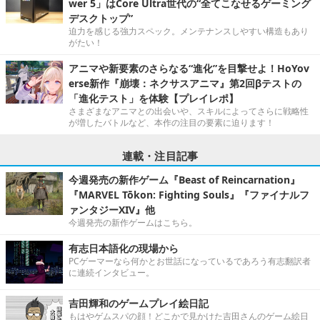
wer 5」はCore Ultra世代の“全てこなせるゲーミング
デスクトップ”
迫力を感じる強力スペック。メンテナンスしやすい構造もあり
がたい！
アニマや新要素のさらなる“進化”を目撃せよ！HoYov
erse新作『崩壊：ネクサスアニマ』第2回βテストの
「進化テスト」を体験【プレイレポ】
さまざまなアニマとの出会いや、スキルによってさらに戦略性
が増したバトルなど、本作の注目の要素に迫ります！
連載・注目記事
今週発売の新作ゲーム『Beast of Reincarnation』
『MARVEL Tōkon: Fighting Souls』『ファイナルフ
ァンタジーXIV』他
今週発売の新作ゲームはこちら。
有志日本語化の現場から
PCゲーマーなら何かとお世話になっているであろう有志翻訳者
に連続インタビュー。
吉田輝和のゲームプレイ絵日記
もはやゲムスパの顔！どこかで見かけた吉田さんのゲーム絵日