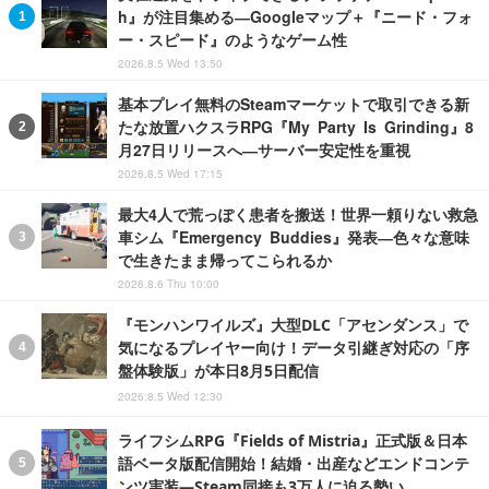
h』が注目集める―Googleマップ＋『ニード・フォ
ー・スピード』のようなゲーム性
2026.8.5 Wed 13:50
基本プレイ無料のSteamマーケットで取引できる新
たな放置ハクスラRPG『My Party Is Grinding』8
月27日リリースへ―サーバー安定性を重視
2026.8.5 Wed 17:15
最大4人で荒っぽく患者を搬送！世界一頼りない救急
車シム『Emergency Buddies』発表―色々な意味
で生きたまま帰ってこられるか
2026.8.6 Thu 10:00
『モンハンワイルズ』大型DLC「アセンダンス」で
気になるプレイヤー向け！データ引継ぎ対応の「序
盤体験版」が本日8月5日配信
2026.8.5 Wed 12:30
ライフシムRPG『Fields of Mistria』正式版＆日本
語ベータ版配信開始！結婚・出産などエンドコンテ
ンツ実装―Steam同接も3万人に迫る勢い