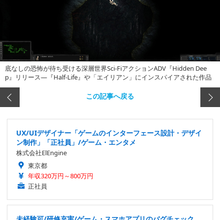
底なしの恐怖が待ち受ける深層世界Sci-FiアクションADV『Hidden Dee
p』リリース―『Half-Life』や「エイリアン」にインスパイアされた作品
この記事へ戻る
UX/UIデザイナー「ゲームのインターフェース設計・デザイ
ン制作」「正社員」/ゲーム・エンタメ
株式会社ElEngine
東京都
年収320万円～800万円
正社員
未経験可/研修充実/ゲーム・スマホアプリのバグチェック