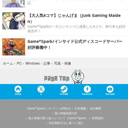
記
【大人気4コマ】じゃんげま（Junk Gaming Maide
n）
Game*Sparkの一大コンテンツに成長した4コマ。単行本も好評
発売中！
Game*Spark/インサイド公式ディスコードサーバー
好評稼働中！
写真・画像
ホーム
›
PC
›
Windows
›
記事
›
Home
X
STEAM
Facebook
YouTube
Game*Sparkについて
お問合せ
広告掲載
会社概要
個人情報保護方針
個人情報の取り扱いについて（Game*Spark）
利用規約
特定商取引法に基づく表記