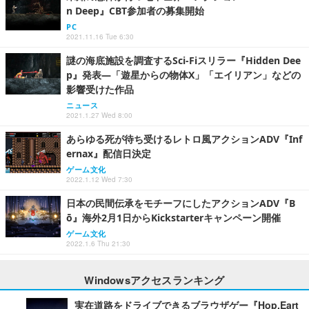
n Deep』CBT参加者の募集開始
PC
2021.11.16 Tue 6:30
謎の海底施設を調査するSci-Fiスリラー『Hidden Dee
p』発表―「遊星からの物体X」「エイリアン」などの
影響受けた作品
ニュース
2021.1.27 Wed 8:00
あらゆる死が待ち受けるレトロ風アクションADV『Inf
ernax』配信日決定
ゲーム文化
2022.1.12 Wed 7:30
日本の民間伝承をモチーフにしたアクションADV『B
ō』海外2月1日からKickstarterキャンペーン開催
ゲーム文化
2022.1.6 Thu 21:30
Windowsアクセスランキング
実在道路をドライブできるブラウザゲー『Hop.Eart