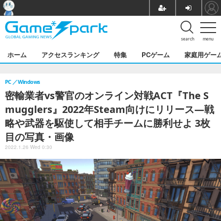
search
menu
ホーム
アクセスランキング
特集
PCゲーム
家庭用ゲー
PC
Windows
密輸業者vs警官のオンライン対戦ACT『The S
mugglers』2022年Steam向けにリリース―戦
略や武器を駆使して相手チームに勝利せよ 3枚
目の写真・画像
2022.1.26 Wed 0:30