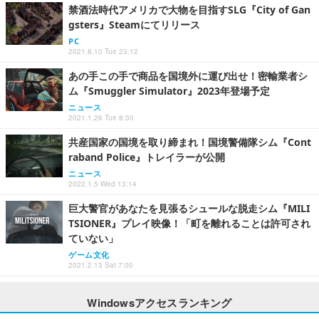
禁酒法時代アメリカで大物を目指すSLG『City of Gan
gsters』Steamにてリリース
PC
2021.8.10 Tue 23:12
あの手この手で商品を国境外に運び出せ！密輸業者シ
ム『Smuggler Simulator』2023年登場予定
ニュース
2021.1.26 Tue 8:30
共産国家の国境を取り締まれ！国境警備隊シム『Cont
raband Police』トレイラーが公開
ニュース
2022.1.5 Wed 13:14
巨大警官があなたを見張るシュールな脱走シム『MILI
TSIONER』プレイ映像！「町を離れることは許可され
ていない」
ゲーム文化
2021.2.13 Sat 7:00
Windowsアクセスランキング