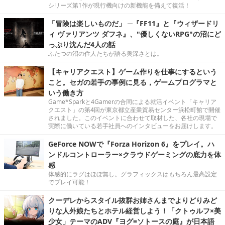
シリーズ第1作が現行機向けの新機能を備えて復活！
「冒険は楽しいものだ」 ─『FF11』と『ウィザードリ
ィ ヴァリアンツ ダフネ』、"優しくないRPG"の沼にど
っぷり沈んだ4人の話
ふたつの沼の住人たちが語る奥深さとは。
【キャリアクエスト】ゲーム作りを仕事にするという
こと。セガの若手の事例に見る，ゲームプログラマと
いう働き方
Game*Sparkと4Gamerの合同による就活イベント「キャリア
クエスト」の第4回が東京都立産業貿易センター浜松町館で開催
されました。このイベントに合わせて取材した、各社の現場で
実際に働いている若手社員へのインタビューをお届けします。
GeForce NOWで『Forza Horizon 6』をプレイ。ハ
ンドルコントローラー×クラウドゲーミングの底力を体
感
体感的にラグはほぼ無し。グラフィックスはもちろん最高設定
でプレイ可能！
クーデレからスタイル抜群お姉さんまでよりどりみど
りな人外娘たちとホテル経営しよう！「クトゥルフ×美
少女」テーマのADV『ヨグ=ソトースの庭』が日本語