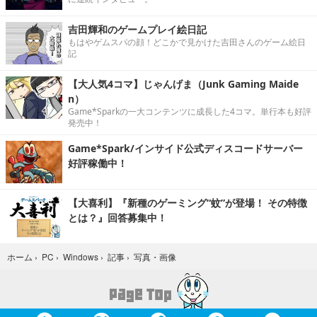
吉田輝和のゲームプレイ絵日記
もはやゲムスパの顔！どこかで見かけた吉田さんのゲーム絵日
記
【大人気4コマ】じゃんげま（Junk Gaming Maide
n）
Game*Sparkの一大コンテンツに成長した4コマ。単行本も好評
発売中！
Game*Spark/インサイド公式ディスコードサーバー
好評稼働中！
【大喜利】『新種のゲーミング“蚊”が登場！ その特徴
とは？』回答募集中！
写真・画像
ホーム
›
PC
›
Windows
›
記事
›