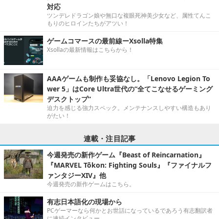
対応
ツンデレドラゴン娘や無口な複眼死神美少女など、属性てんこ
もりのヒロインたちがアツい！
ゲームコマースの最前線ーXsolla特集
Xsollaの最新情報はこちらから！
AAAゲームも制作も妥協なし。「Lenovo Legion To
wer 5」はCore Ultra世代の“全てこなせるゲーミング
デスクトップ”
迫力を感じる強力スペック。メンテナンスしやすい構造もあり
がたい！
連載・注目記事
今週発売の新作ゲーム『Beast of Reincarnation』
『MARVEL Tōkon: Fighting Souls』『ファイナルフ
ァンタジーXIV』他
今週発売の新作ゲームはこちら。
有志日本語化の現場から
PCゲーマーなら何かとお世話になっているであろう有志翻訳者
に連続インタビュー。