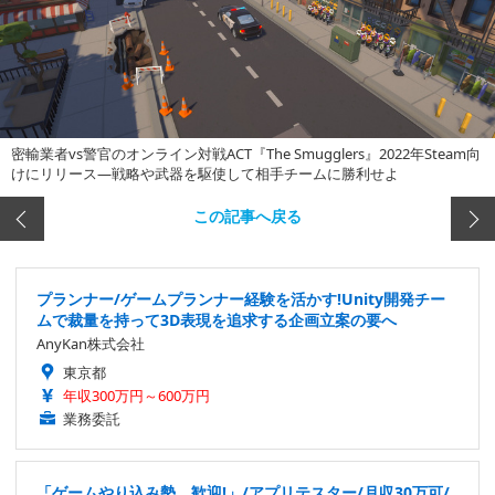
密輸業者vs警官のオンライン対戦ACT『The Smugglers』2022年Steam向
けにリリース―戦略や武器を駆使して相手チームに勝利せよ
この記事へ戻る
プランナー/ゲームプランナー経験を活かす!Unity開発チー
ムで裁量を持って3D表現を追求する企画立案の要へ
AnyKan株式会社
東京都
年収300万円～600万円
業務委託
「ゲームやり込み勢、歓迎!」/アプリテスター/月収30万可/