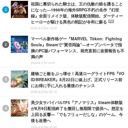
祖国に裏切られた騎士は、王の仇敵の娘を護ること
になった―1998年の海外SRPG不朽の名作『幻世
録』全面リメイク版、体験版配信開始。ダーティー
ヒーローが駆ける異色の戦記が令和に蘇る
PR
2026.8.8 Sat 18:00
マーベル新作格ゲー『MARVEL Tōkon: Fighting
Souls』Steamで“賛否両論”―オープンベータで指
摘のPC版パフォーマンス、発売直前に改善報告も不
満の声
2026.8.7 Fri 12:21
建物ごと敵をぶっ壊せ！高速ローグライトFPS『VO
ID/BREAKER』8月22日に値上げ。正式リリース前
にお得に手に入れる最後のチャンス
2026.8.8 Sat 22:15
美少女サバイバルTPS『アノマリス』Steam体験版
が8月9日配信終了を撤回し無期限で提供へ。想定を
上回る反響―「でもフリューだしな」のゲーム、今
後も改善へ
2026.8.8 Sat 20:00