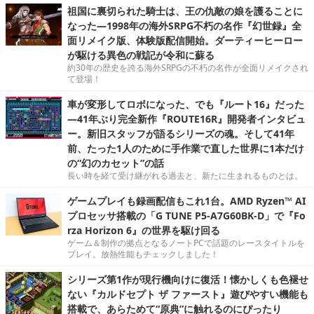
祖国に裏切られた騎士は、王の仇敵の娘を護ることに
なった―1998年の海外SRPG不朽の名作『幻世録』全
面リメイク版、体験版配信開始。ダーティーヒーロー
が駆ける異色の戦記が令和に蘇る
約30年の歴史を誇る海外SRPGの不朽の名作が全面リメイクされ
て登場！
車が変形してロボになった、でも『ルート16』だった
―41年ぶり完全新作『ROUTE16R』開発者インタビュ
ー。新旧スタッフが語るシリーズの魂。そして41年
前、たった1人のために手作業で直した世界に1本だけ
の“幻のカセット”の話
長い時を経て受け継がれる過去と、新たに生まれるものとは。
ゲームプレイも録画配信もこれ1台。AMD Ryzen™ AI
プロセッサ搭載の「G TUNE P5-A7G60BK-D」で『Fo
rza Horizon 6』の世界を駆け回る
ゲーム＆制作の拠点となるノートPCで話題のレースタイトルを
プレイ。放熱性能もチェックしました！
シリーズ第1作が現行機向けに復活！懐かしくも色褪せ
ない『カルドセプト ザ ファースト』遊びやすい機能も
搭載で、あらためて“原典”に触れるのにぴったり