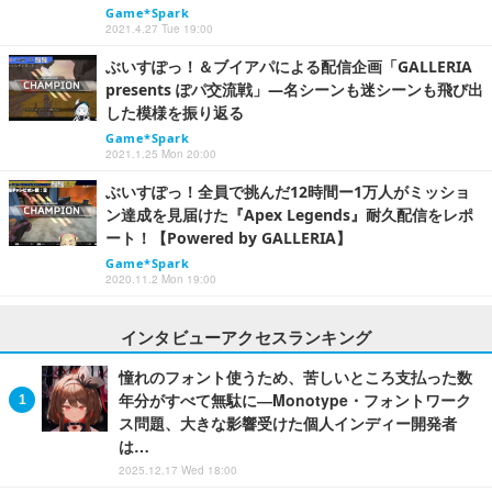
Game*Spark
2021.4.27 Tue 19:00
ぶいすぽっ！＆ブイアパによる配信企画「GALLERIA
presents ぽパ交流戦」―名シーンも迷シーンも飛び出
した模様を振り返る
Game*Spark
2021.1.25 Mon 20:00
ぶいすぽっ！全員で挑んだ12時間ー1万人がミッショ
ン達成を見届けた『Apex Legends』耐久配信をレポ
ート！【Powered by GALLERIA】
Game*Spark
2020.11.2 Mon 19:00
インタビューアクセスランキング
憧れのフォント使うため、苦しいところ支払った数
年分がすべて無駄に―Monotype・フォントワーク
ス問題、大きな影響受けた個人インディー開発者
は…
2025.12.17 Wed 18:00