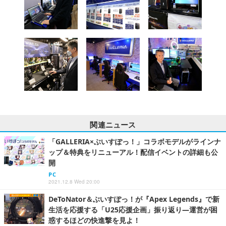
関連ニュース
「GALLERIA×ぶいすぽっ！」コラボモデルがラインナ
ップ＆特典をリニューアル！配信イベントの詳細も公
開
PC
2021.12.8 Wed 20:00
DeToNator＆ぶいすぽっ！が『Apex Legends』で新
生活を応援する「U25応援企画」振り返り―運営が困
惑するほどの快進撃を見よ！