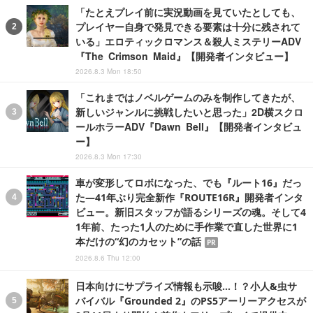
「たとえプレイ前に実況動画を見ていたとしても、
プレイヤー自身で発見できる要素は十分に残されて
いる」エロティックロマンス＆殺人ミステリーADV
『The Crimson Maid』【開発者インタビュー】
2026.8.3 Mon 18:50
「これまではノベルゲームのみを制作してきたが、
新しいジャンルに挑戦したいと思った」2D横スクロ
ールホラーADV『Dawn Bell』【開発者インタビュ
ー】
2026.8.3 Mon 17:30
車が変形してロボになった、でも『ルート16』だっ
た―41年ぶり完全新作『ROUTE16R』開発者インタ
ビュー。新旧スタッフが語るシリーズの魂。そして4
1年前、たった1人のために手作業で直した世界に1
本だけの“幻のカセット”の話
PR
2026.8.6 Thu 12:00
日本向けにサプライズ情報も示唆…！？小人&虫サ
バイバル『Grounded 2』のPS5アーリーアクセスが