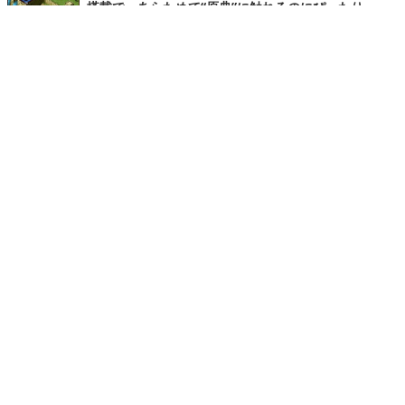
搭載で、あらためて“原典”に触れるのにぴったり
シリーズ第1作が現行機向けの新機能を備えて復活！
「冒険は楽しいものだ」 ─『FF11』と『ウィザードリ
ィ ヴァリアンツ ダフネ』、"優しくないRPG"の沼にど
っぷり沈んだ4人の話
ふたつの沼の住人たちが語る奥深さとは。
【キャリアクエスト】ゲーム作りを仕事にするという
こと。セガの若手の事例に見る，ゲームプログラマと
いう働き方
Game*Sparkと4Gamerの合同による就活イベント「キャリア
クエスト」の第4回が東京都立産業貿易センター浜松町館で開催
されました。このイベントに合わせて取材した、各社の現場で
実際に働いている若手社員へのインタビューをお届けします。
GeForce NOWで『Forza Horizon 6』をプレイ。ハ
ンドルコントローラー×クラウドゲーミングの底力を体
感
体感的にラグはほぼ無し。グラフィックスはもちろん最高設定
でプレイ可能！
クーデレからスタイル抜群お姉さんまでよりどりみど
りな人外娘たちとホテル経営しよう！「クトゥルフ×美