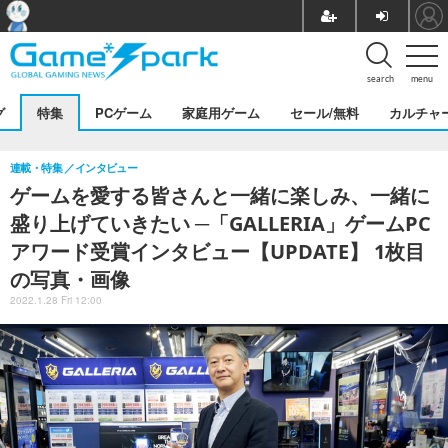
search
menu
グ
特集
PCゲーム
家庭用ゲーム
セール/無料
カルチャ
連載・特集
インタビュー
ゲームを愛する皆さんと一緒に楽しみ、一緒に
盛り上げていきたい ─「GALLERIA」ゲームPC
アワード受賞インタビュー【UPDATE】 1枚目
の写真・画像
2022.1.28 Fri 12:00