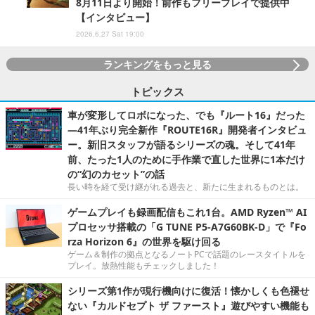
8月11日より開始！前作もフリープレイで提供中
【インタビュー】
2026.6.27 Sat 19:00
ランキングをもっと見る
トピックス
車が変形してロボになった、でも『ルート16』だった
―41年ぶり完全新作『ROUTE16R』開発者インタビュ
ー。新旧スタッフが語るシリーズの魂。そして41年
前、たった1人のために手作業で直した世界に1本だけ
の“幻のカセット”の話
長い時を経て受け継がれる過去と、新たに生まれるものとは。
ゲームプレイも録画配信もこれ1台。AMD Ryzen™ AI
プロセッサ搭載の「G TUNE P5-A7G60BK-D」で『Fo
rza Horizon 6』の世界を駆け回る
ゲーム＆制作の拠点となるノートPCで話題のレースタイトルを
プレイ。放熱性能もチェックしました！
シリーズ第1作が現行機向けに復活！懐かしくも色褪せ
ない『カルドセプト ザ ファースト』遊びやすい機能も