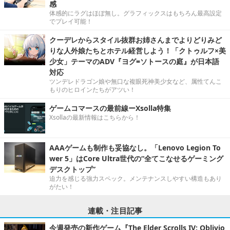
感
体感的にラグはほぼ無し。グラフィックスはもちろん最高設定
でプレイ可能！
クーデレからスタイル抜群お姉さんまでよりどりみど
りな人外娘たちとホテル経営しよう！「クトゥルフ×美
少女」テーマのADV『ヨグ=ソトースの庭』が日本語
対応
ツンデレドラゴン娘や無口な複眼死神美少女など、属性てんこ
もりのヒロインたちがアツい！
ゲームコマースの最前線ーXsolla特集
Xsollaの最新情報はこちらから！
AAAゲームも制作も妥協なし。「Lenovo Legion To
wer 5」はCore Ultra世代の“全てこなせるゲーミング
デスクトップ”
迫力を感じる強力スペック。メンテナンスしやすい構造もあり
がたい！
連載・注目記事
今週発売の新作ゲーム『The Elder Scrolls IV: Oblivio