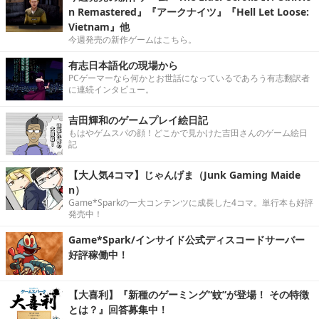
n Remastered』『アークナイツ』『Hell Let Loose:
Vietnam』他
今週発売の新作ゲームはこちら。
有志日本語化の現場から
PCゲーマーなら何かとお世話になっているであろう有志翻訳者
に連続インタビュー。
吉田輝和のゲームプレイ絵日記
もはやゲムスパの顔！どこかで見かけた吉田さんのゲーム絵日
記
【大人気4コマ】じゃんげま（Junk Gaming Maide
n）
Game*Sparkの一大コンテンツに成長した4コマ。単行本も好評
発売中！
Game*Spark/インサイド公式ディスコードサーバー
好評稼働中！
【大喜利】『新種のゲーミング“蚊”が登場！ その特徴
とは？』回答募集中！