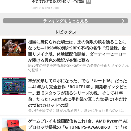
本だけの“幻のカセット”の話
PR
2026.8.6 Thu 12:00
ランキングをもっと見る
トピックス
祖国に裏切られた騎士は、王の仇敵の娘を護ることに
なった―1998年の海外SRPG不朽の名作『幻世録』全
面リメイク版、体験版配信開始。ダーティーヒーロー
が駆ける異色の戦記が令和に蘇る
約30年の歴史を誇る海外SRPGの不朽の名作が全面リメイクされ
て登場！
車が変形してロボになった、でも『ルート16』だった
―41年ぶり完全新作『ROUTE16R』開発者インタビュ
ー。新旧スタッフが語るシリーズの魂。そして41年
前、たった1人のために手作業で直した世界に1本だけ
の“幻のカセット”の話
長い時を経て受け継がれる過去と、新たに生まれるものとは。
ゲームプレイも録画配信もこれ1台。AMD Ryzen™ AI
プロセッサ搭載の「G TUNE P5-A7G60BK-D」で『Fo