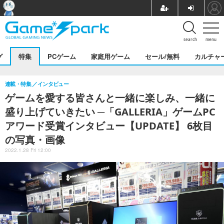
search
menu
グ
特集
PCゲーム
家庭用ゲーム
セール/無料
カルチャ
連載・特集
インタビュー
ゲームを愛する皆さんと一緒に楽しみ、一緒に
盛り上げていきたい ─「GALLERIA」ゲームPC
アワード受賞インタビュー【UPDATE】 6枚目
の写真・画像
2022.1.28 Fri 12:00