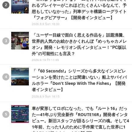
れるプレイヤーがこれほどたくさんいるなんて、予
想もしていなかった」列車デッキ構築ローグライト
『フォグピアサー』【開発者インタビュー】
2026.8.9 Sun 18:30
「ユーザー目線で面白く思える作品を」話題沸騰、
世界的人気のお絵かきかくれんぼ『めっちゃカメレ
オン』開発・レモリオン氏インタビュー！“PC版以
外”の可能性にも言及？
2026.6.19 Fri 11:45
「『60 Seconds!』シリーズから多大なインスピレ
ーションを受けたことは間違いない」船上サバイバ
ルホラー『Don't Sleep With The Fishes』【開発
者インタビュー】
2026.8.9 Sun 18:15
車が変形してロボになった、でも『ルート16』だっ
た―41年ぶり完全新作『ROUTE16R』開発者インタ
ビュー。新旧スタッフが語るシリーズの魂。そして4
1年前、たった1人のために手作業で直した世界に1