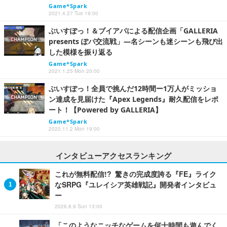
Game*Spark
2021.4.27 Tue 19:00
ぶいすぽっ！＆ブイアパによる配信企画「GALLERIA
presents ぽパ交流戦」―名シーンも迷シーンも飛び出
した模様を振り返る
Game*Spark
2021.1.25 Mon 20:00
ぶいすぽっ！全員で挑んだ12時間ー1万人がミッショ
ン達成を見届けた『Apex Legends』耐久配信をレポ
ート！【Powered by GALLERIA】
Game*Spark
2020.11.2 Mon 19:00
インタビューアクセスランキング
これが無料配信!? 驚きの完成度誇る『FE』ライク
なSRPG『ユレイシア英雄戦記』開発者インタビュ
ー
2026.8.9 Sun 13:00
「このようなニッチなゲームを何十時間も遊んでく