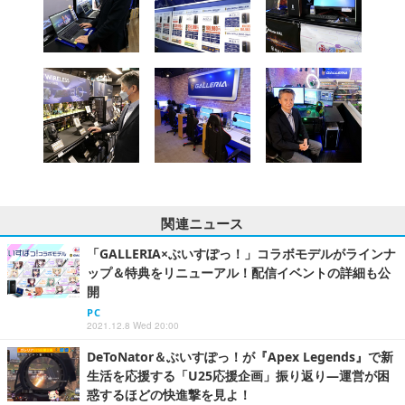
関連ニュース
「GALLERIA×ぶいすぽっ！」コラボモデルがラインナ
ップ＆特典をリニューアル！配信イベントの詳細も公
開
PC
2021.12.8 Wed 20:00
DeToNator＆ぶいすぽっ！が『Apex Legends』で新
生活を応援する「U25応援企画」振り返り―運営が困
惑するほどの快進撃を見よ！