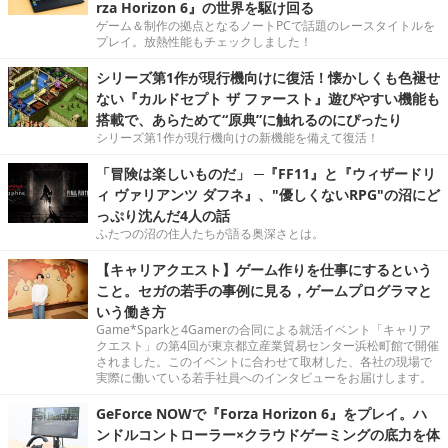
rza Horizon 6』の世界を駆け回る
ゲーム＆制作の拠点となるノートPCで話題のレースタイトルを
プレイ。放熱性能もチェックしました！
シリーズ第1作が現行機向けに復活！懐かしくも色褪せ
ない『カルドセプト ザ ファースト』遊びやすい機能も
搭載で、あらためて“原典”に触れるのにぴったり
シリーズ第1作が現行機向けの新機能を備えて復活！
「冒険は楽しいものだ」 ─『FF11』と『ウィザードリ
ィ ヴァリアンツ ダフネ』、"優しくないRPG"の沼にど
っぷり沈んだ4人の話
ふたつの沼の住人たちが語る奥深さとは。
【キャリアクエスト】ゲーム作りを仕事にするという
こと。セガの若手の事例に見る，ゲームプログラマと
いう働き方
Game*Sparkと4Gamerの合同による就活イベント「キャリア
クエスト」の第4回が東京都立産業貿易センター浜松町館で開催
されました。このイベントに合わせて取材した、各社の現場で
実際に働いている若手社員へのインタビューをお届けします。
GeForce NOWで『Forza Horizon 6』をプレイ。ハ
ンドルコントローラー×クラウドゲーミングの底力を体