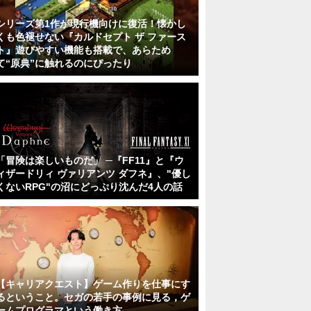
シリーズ第1作が現行機向けに復活！懐かし
くも色褪せない『カルドセプト ザ ファース
ト』遊びやすい機能も搭載で、あらため
て“原典”に触れるのにぴったり
「冒険は楽しいものだ」 ─『FF11』と『ウ
ィザードリィ ヴァリアンツ ダフネ』、"優し
くないRPG"の沼にどっぷり沈んだ4人の話
【キャリアクエスト】ゲーム作りを仕事にす
るということ。セガの若手の事例に見る，ゲ
ームプログラマという働き方