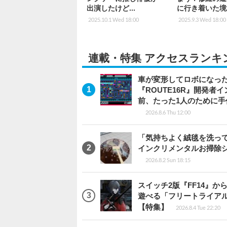
出演したけど...
に行き着いた境
2025.10.1 Wed 18:00
2025.9.3 Wed 18:00
連載・特集 アクセスランキ
車が変形してロボになった
『ROUTE16R』開発
前、たった1人のために手
2026.8.6 Thu 12:00
「気持ちよく絨毯を洗っ
インクリメンタルお掃除
2026.8.2 Sun 18:15
スイッチ2版『FF14』
遊べる「フリートライア
【特集】
2026.8.4 Tue 22:20