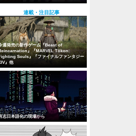
連載・注目記事
今週発売の新作ゲーム『Beast of
Reincarnation』『MARVEL Tōkon:
Fighting Souls』『ファイナルファンタジー
XIV』他
有志日本語化の現場から