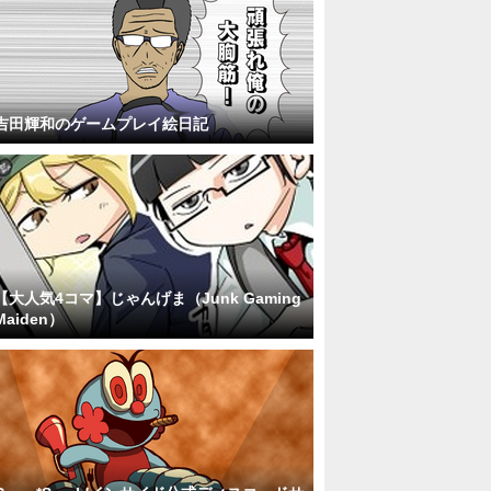
吉田輝和のゲームプレイ絵日記
【大人気4コマ】じゃんげま（Junk Gaming
Maiden）