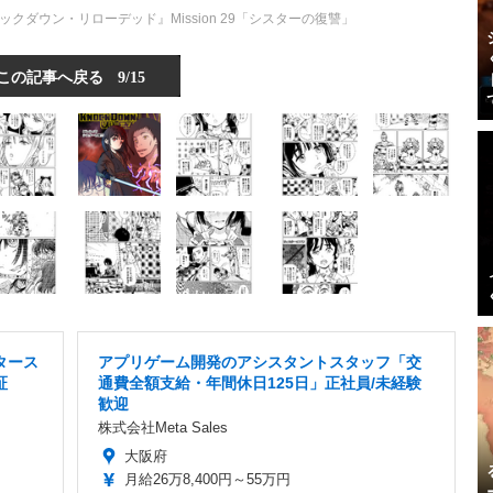
ダウン・リローデッド』Mission 29「シスターの復讐」
この記事へ戻る
9/15
タース
アプリゲーム開発のアシスタントスタッフ「交
証
通費全額支給・年間休日125日」正社員/未経験
歓迎
株式会社Meta Sales
大阪府
月給26万8,400円～55万円