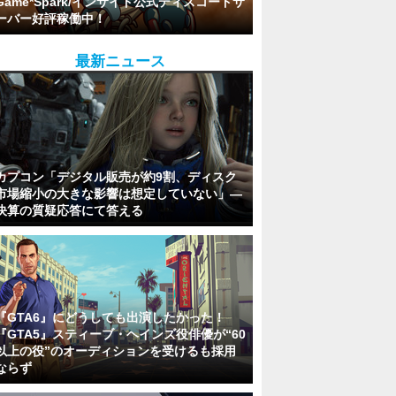
Game*Spark/インサイド公式ディスコードサ
ーバー好評稼働中！
最新ニュース
カプコン「デジタル販売が約9割、ディスク
市場縮小の大きな影響は想定していない」―
決算の質疑応答にて答える
『GTA6』にどうしても出演したかった！
『GTA5』スティーブ・ヘインズ役俳優が“60
以上の役”のオーディションを受けるも採用
ならず