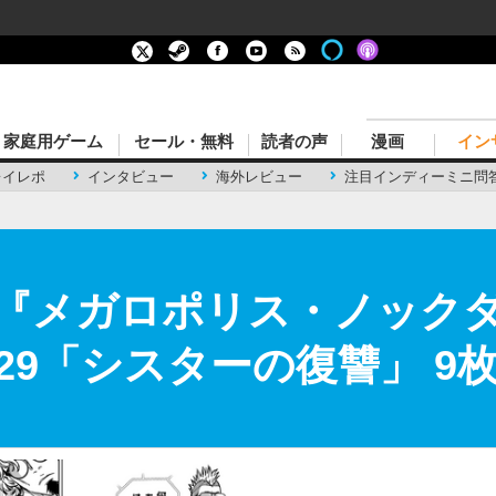
家庭用ゲーム
セール・無料
読者の声
漫画
イン
レイレポ
インタビュー
海外レビュー
注目インディーミニ問
『メガロポリス・ノック
on 29「シスターの復讐」 