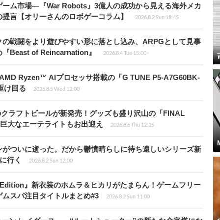
ム市場―『War Robots』3億人の成功から見える海外メカ
の提言【オリーさんのロボゲーコラム】
2026.8.2 Sun 18:45
の戦闘をより遊びやすい形に落とし込み、ARPGとして見事
 of Reincarnation』
2026.8.4 Tue 15:00
Ryzen™ AIプロセッサ搭載の「G TUNE P5-A7G60BK-
を駆け回る
2026.8.5 Wed 12:00
のクラフトビールが新発売！グッズも盛り沢山の「FINAL
P」では巨大なエーテライトもお出迎え
2026.8.6 Thu 12:15
ンがついに逝った。だから鬱憤晴らしに待ち遠しいシリーズ新
6』に行く
2026.8.2 Sun 12:00
ch 2 Edition』新衣装のホムラ＆ヒカリがたまらん！ゲームフリー
ムスパ注目タイトルまとめ#3
2026.8.2 Sun 11:00