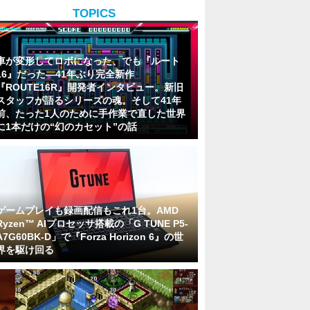
TOPICS
車が変形してロボになった、でも『ルート
16』だった―41年ぶり完全新作
『ROUTE16R』開発者インタビュー。新旧
スタッフが語るシリーズの魂。そして41年
前、たった1人のために手作業で直した世界
に1本だけの“幻のカセット”の話
ゲームプレイも録画配信もこれ1台。AMD
Ryzen™ AIプロセッサ搭載の「G TUNE P5-
A7G60BK-D」で『Forza Horizon 6』の世
界を駆け回る