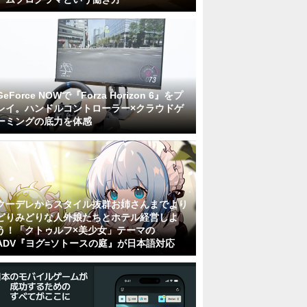
GeForce NOWで『Forza Horizon 6』をプ
レイ。ハンドルコントローラー×クラウドゲ
ーミングの底力を体感
クーデレからスタイル抜群お姉さんまでより
どりみどりな人外娘たちとホテル経営しよ
う！「クトゥルフ×美少女」テーマの
ADV『ヨグ=ソトースの庭』が日本語対応