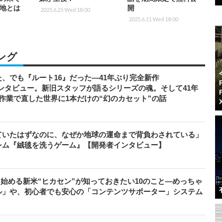
地とは
開
2025.6.25 Wed 18:00
2025.6.11 Wed 18:00
ング
、でも『ルート16』だった―41年ぶり完全新作
者インタビュー。新旧スタッフが語るシリーズの魂。そして41年
作業で直した世界に1本だけの“幻のカセット”の話
ていたはずなのに、なぜか地球の運命まで背負わされている」
シム『絨毯を洗うゲーム』【開発者インタビュー】
から始める新米“ヒカセン”が知っておきたい10のこと―めっちゃ
ル」や、初心者でも安心の「コンテンツサポーター」システム