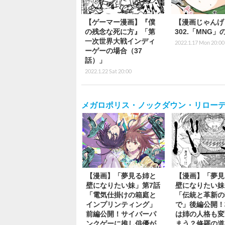
【ゲーマー漫画】『僕
【漫画じゃんげ
の残念な死に方』「第
302.「MNG」
一次世界大戦インディ
2022.1.17 Mon 20:00
ーゲーの場合（37
話）」
2022.1.22 Sat 20:00
メガロポリス・ノックダウン・リロー
【漫画】「夢見る姉と
【漫画】「夢見
壁になりたい妹」第7話
壁になりたい妹
「電気仕掛けの箱庭と
「伝統と革新の
インプリンティング」
で」後編公開！
前編公開！サイバーパ
は姉の人格も変
ンクゲーに推し俳優が
まう？修羅の道