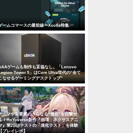
ゲームコマースの最前線ーXsolla特集
AAAゲームも制作も妥協なし。「Lenovo
Legion Tower 5」はCore Ultra世代の“全て
こなせるゲーミングデスクトップ”
アニマや新要素のさらなる“進化”を目撃せ
よ！HoYoverse新作『崩壊：ネクサスアニ
マ』第2回βテストの「進化テスト」を体験
【プレイレポ】