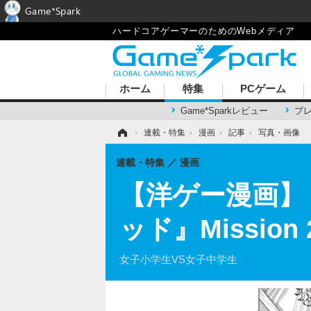
Game*Spark
ハードコアゲーマーのためのWebメディア
ホーム
特集
PCゲーム
Game*Sparkレビュー
プ
ホーム
›
連載・特集
›
漫画
›
記事
›
写真・画像
連載・特集
漫画
【洋ゲー漫画】
ッド』Missi
女子小学生VS女子中学生