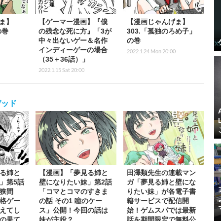
ま】
【ゲーマー漫画】『僕
【漫画じゃんげま】
の巻
の残念な死に方』「3が
303.「孤独のろめ子」
中々出ないゲー＆名作
の巻
インディーゲーの場合
2022.1.24 Mon 20:00
（35＋36話）」
2022.1.15 Sat 20:00
デッド
る姉と
【漫画】「夢見る姉と
田澤類先生の連載マン
」第5話
壁になりたい妹」第2話
ガ「夢見る姉と壁にな
狭間
「コマとコマのすきま
りたい妹」が各電子書
格ゲー
の話 その1 瞳のケー
籍サービスで配信開
えてし
ス」公開！今回の話は
始！ゲムスパでは最新
の果て
妹が主役？
話を期間限定で無料公