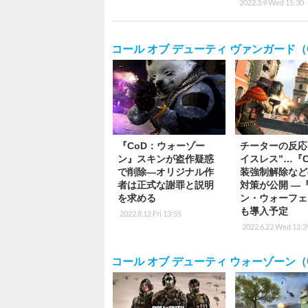
2022.3.9 Wed 15:30
コール オブ デューティ ヴァンガード（Call o
『CoD：ウォーゾー
チーターの反応
ン』スキンが盗作疑惑
イスレス”…『C
で削除―オリジナル作
装強制解除など
者は正式な謝罪と説明
対策が公開 ―
を求める
ン・ウォーフェ
も導入予定
2022.8.12 Fri 13:55
2022.6.22 Wed 12:3
コール オブ デューティ ウォーゾーン（Call 