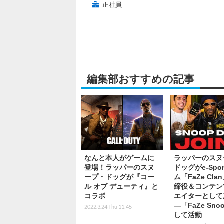
正社員
編集部おすすめの記事
なんと本人がゲームに
ラッパーのスヌ
登場！ラッパーのスヌ
ドッグがe-Spo
ープ・ドッグが『コー
ム「FaZe Cla
ル オブ デューティ』と
締役＆コンテン
コラボ
エイターとして
―「FaZe Sno
2022.3.24 Thu 11:45
して活動