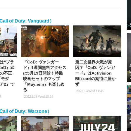
f Duty: Vanguard）
は“プラ
『CoD: ヴァンガー
第二次世界大戦が原
oD』武
ド』1週間無料アクセス
因？『CoD: ヴァンガ
の不正
は5月19日開始！特撮
ード』はActivision
『モダ
映画セットのマップ
Blizzardの期待に届か
ア2』で
「Mayhem」も楽しめ
ず
る
2022.5.4 Wed 11:46
9
2022.5.18 Wed 10:16
of Duty: Warzone）