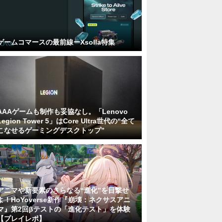
ゲームコマースの最前線ーXsolla特集
AAAゲームも制作も妥協なし。「Lenovo
Legion Tower 5」はCore Ultra世代の“全て
こなせるゲーミングデスクトップ”
アニマや新要素のさらなる“進化”を目撃せ
よ！HoYoverse新作『崩壊：ネクサスアニ
マ』第2回βテストの「進化テスト」を体験
【プレイレポ】