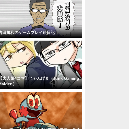
吉田輝和のゲームプレイ絵日記
【大人気4コマ】じゃんげま（Junk Gaming
Maiden）