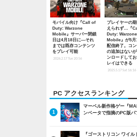
モバイル向け『Call of
プレイヤーの期
Duty: Warzone
えられず…『Call
Mobile』サーバー閉鎖
Duty: Warzon
日は4月18日に―それ
Mobile』が5
までは既存コンテンツ
配信終了。コン
をプレイ可能
の追加はないが
ンロードしてお
2026.2.17 Tue 20:56
レイはできる
2025.5.17 Sat 16:16
PC アクセスランキング
マーベル新作格ゲー『MARVEL
ンベータで指摘のPC版
『ゴーストリコン ワイルドラン