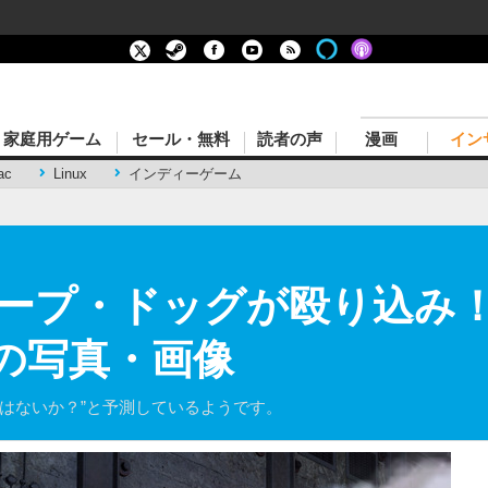
家庭用ゲーム
セール・無料
読者の声
漫画
イン
ac
Linux
インディーゲーム
ヌープ・ドッグが殴り込み
目の写真・画像
はないか？”と予測しているようです。