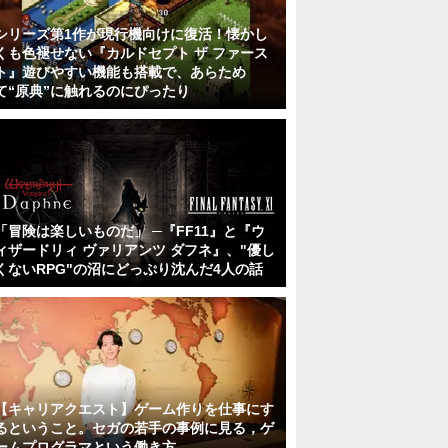
シリーズ第1作が現行機向けに復活！懐かし
くも色褪せない『カルドセプト ザ ファース
ト』遊びやすい機能も搭載で、あらため
て“原典”に触れるのにぴったり
「冒険は楽しいものだ」 ─『FF11』と『ウ
ィザードリィ ヴァリアンツ ダフネ』、"優し
くないRPG"の沼にどっぷり沈んだ4人の話
【キャリアクエスト】ゲーム作りを仕事にす
るということ。セガの若手の事例に見る，ゲ
ームプログラマという働き方