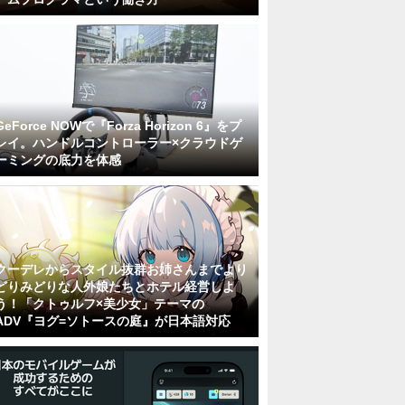
GeForce NOWで『Forza Horizon 6』をプ
レイ。ハンドルコントローラー×クラウドゲ
ーミングの底力を体感
クーデレからスタイル抜群お姉さんまでより
どりみどりな人外娘たちとホテル経営しよ
う！「クトゥルフ×美少女」テーマの
ADV『ヨグ=ソトースの庭』が日本語対応