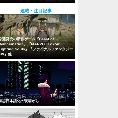
連載・注目記事
今週発売の新作ゲーム『Beast of
Reincarnation』『MARVEL Tōkon:
Fighting Souls』『ファイナルファンタジー
XIV』他
有志日本語化の現場から