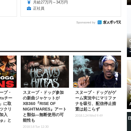
月給27万円～34万円
正社員
Sponsored by
ープ・
スヌープ・ドッグ参加
スヌープ・ドッグがゲ
rtsチー
の新曲ジャケットが
ーム実況中にマリファ
n」に取
XB360『RISE OF
ナを吸引、配信停止措
ツクリ
NIGHTMARES』アート
置は起こらず
加入
と類似―無断使用の可
2018.1.24 Wed 9:49
op」と
能性も
2018.5.8 Tue 12:30