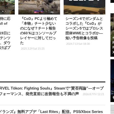
待に応
『CoD』PCより極めて
シーズン4でガンダムと
 of
「本物」チート少ない
コラボした『CoD』が
e
のになぜ？チート報告
シーズン5ではプロレス
月19日に
の60％はコンソールプ
団体WWEとコラボか―
テンツ
レイヤーに対してだっ
短い予告映像を投稿
、ダウ
た
2024.7.13 Sat 18:30
けばプ
2025.3.29 Sat 15:25
 Tōkon: Fighting Souls』Steamで“賛否両論”―オープ
パフォーマンス、発売直前に改善報告も不満の声
2026.8.7 Fri 12:21
ズ』無料アプデ「Last Rites」配信。PS5/Xbox Series