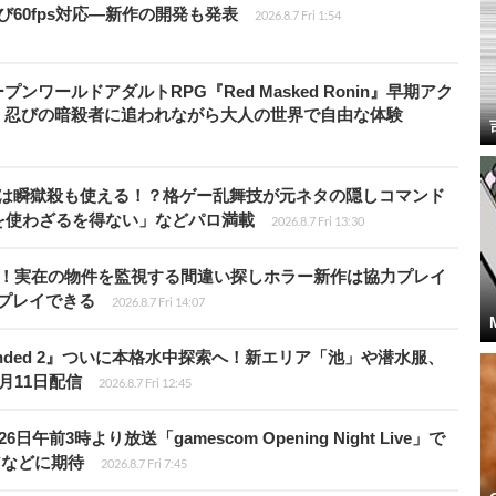
よび60fps対応―新作の開発も発表
2026.8.7 Fri 1:54
ワールドアダルトRPG『Red Masked Ronin』早期アク
、忍びの暗殺者に追われながら大人の世界で自由な体験
プールは瞬獄殺も使える！？格ゲー乱舞技が元ネタの隠しコマンド
を使わざるを得ない」などパロ満載
2026.8.7 Fri 13:30
始！実在の物件を監視する間違い探しホラー新作は協力プレイ
プレイできる
2026.8.7 Fri 14:07
unded 2』ついに本格水中探索へ！新エリア「池」や潜水服、
月11日配信
2026.8.7 Fri 12:45
前3時より放送「gamescom Opening Night Live」で
アなどに期待
2026.8.7 Fri 7:45