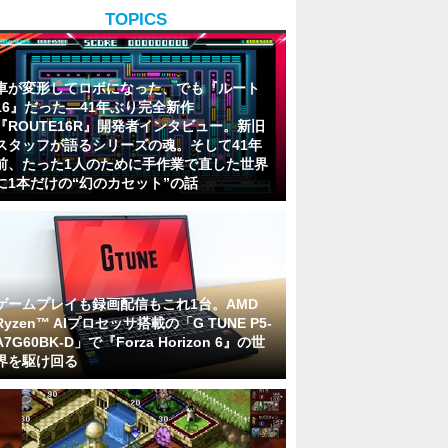
TOPICS
車が変形してロボになった、でも『ルート
16』だった―41年ぶり完全新作
『ROUTE16R』開発者インタビュー。新旧
スタッフが語るシリーズの魂。そして41年
前、たった1人のために手作業で直した世界
に1本だけの“幻のカセット”の話
ゲームプレイも録画配信もこれ1台。AMD
Ryzen™ AIプロセッサ搭載の「G TUNE P5-
A7G60BK-D」で『Forza Horizon 6』の世
界を駆け回る