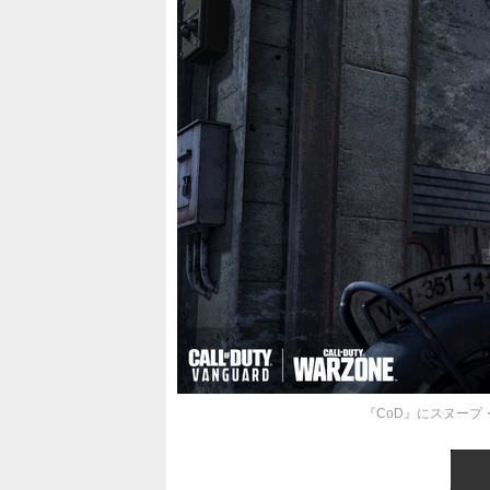
『CoD』にスヌープ