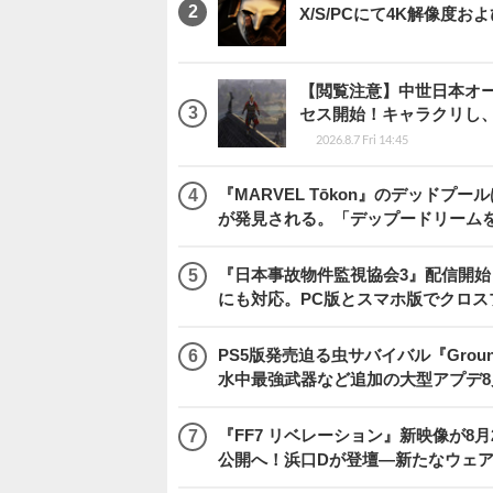
X/S/PCにて4K解像度お
【閲覧注意】中世日本オープン
セス開始！キャラクリし
2026.8.7 Fri 14:45
『MARVEL Tōkon』のデッド
が発見される。「デップードリーム
『日本事故物件監視協会3』配信開
にも対応。PC版とスマホ版でクロス
PS5版発売迫る虫サバイバル『Gro
水中最強武器など追加の大型アプデ8
『FF7 リベレーション』新映像が8月26日午
公開へ！浜口Dが登壇―新たなウェ