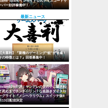
Game*Spark/インサイド公式ディスコードサ
ーバー好評稼働中！
最新ニュース
【大喜利】『新種のゲーミング“蚊”が登場！
その特徴とは？』回答募集中！
Steam92%好評！ヤンデレの女の子に愛され
て死ぬまでチンチロリン？な血抜きダイスロ
ーグライト『メンヘラリウム』スイッチ版8
月13日配信決定