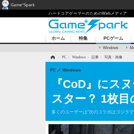
Game*Spark
ハードコアゲーマーのためのWebメディア
ホーム
特集
PCゲーム
Windows
M
ホーム
›
PC
›
Windows
›
記事
›
写真・画像
PC
Windows
『CoD』にス
スター？ 1枚
多くのユーザーは“次のコラボはゴジラで