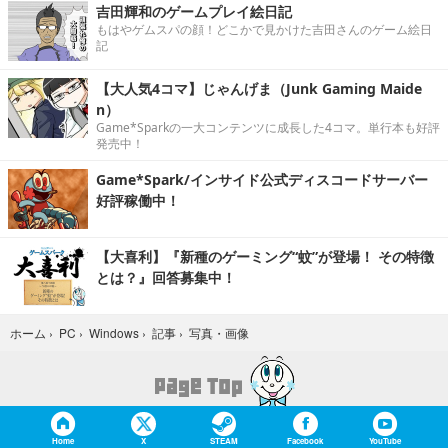
吉田輝和のゲームプレイ絵日記
もはやゲムスパの顔！どこかで見かけた吉田さんのゲーム絵日
記
【大人気4コマ】じゃんげま（Junk Gaming Maide
n）
Game*Sparkの一大コンテンツに成長した4コマ。単行本も好評
発売中！
Game*Spark/インサイド公式ディスコードサーバー
好評稼働中！
【大喜利】『新種のゲーミング“蚊”が登場！ その特徴
とは？』回答募集中！
写真・画像
ホーム
›
PC
›
Windows
›
記事
›
Home
X
STEAM
Facebook
YouTube