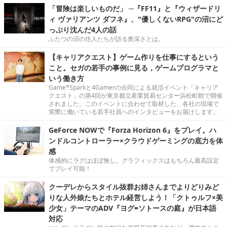
「冒険は楽しいものだ」 ─『FF11』と『ウィザードリ
ィ ヴァリアンツ ダフネ』、"優しくないRPG"の沼にど
っぷり沈んだ4人の話
ふたつの沼の住人たちが語る奥深さとは。
【キャリアクエスト】ゲーム作りを仕事にするという
こと。セガの若手の事例に見る，ゲームプログラマと
いう働き方
Game*Sparkと4Gamerの合同による就活イベント「キャリア
クエスト」の第4回が東京都立産業貿易センター浜松町館で開催
されました。このイベントに合わせて取材した、各社の現場で
実際に働いている若手社員へのインタビューをお届けします。
GeForce NOWで『Forza Horizon 6』をプレイ。ハ
ンドルコントローラー×クラウドゲーミングの底力を体
感
体感的にラグはほぼ無し。グラフィックスはもちろん最高設定
でプレイ可能！
クーデレからスタイル抜群お姉さんまでよりどりみど
りな人外娘たちとホテル経営しよう！「クトゥルフ×美
少女」テーマのADV『ヨグ=ソトースの庭』が日本語
対応