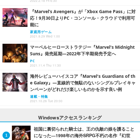
2022.2.18 Fri 6:30
『Marvel’s Avengers』が「Xbox Game Pass」に対
応！9月30日よりPC・コンソール・クラウドで利用可
能に
家庭用ゲーム
2021.9.29 Wed 1:00
マーベルヒーローストラテジー『Marvel's Midnight
Suns』発売延期―2022年下半期発売予定へ
PC
2021.11.4 Thu 11:30
海外レビューハイスコア『Marvel's Guardians of th
e Galaxy』―直線的で無駄のないシングルプレイキャ
ンペーンがどれだけ楽しいものかを示す良い例
連載・特集
2021.10.26 Tue 20:00
Windowsアクセスランキング
祖国に裏切られた騎士は、王の仇敵の娘を護ること
になった―1998年の海外SRPG不朽の名作『幻世