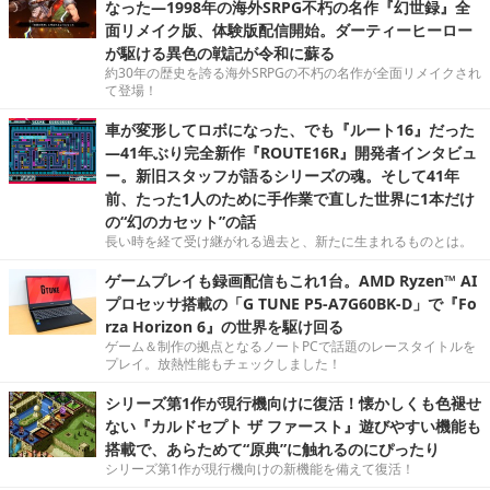
なった―1998年の海外SRPG不朽の名作『幻世録』全
面リメイク版、体験版配信開始。ダーティーヒーロー
が駆ける異色の戦記が令和に蘇る
約30年の歴史を誇る海外SRPGの不朽の名作が全面リメイクされ
て登場！
車が変形してロボになった、でも『ルート16』だった
―41年ぶり完全新作『ROUTE16R』開発者インタビュ
ー。新旧スタッフが語るシリーズの魂。そして41年
前、たった1人のために手作業で直した世界に1本だけ
の“幻のカセット”の話
長い時を経て受け継がれる過去と、新たに生まれるものとは。
ゲームプレイも録画配信もこれ1台。AMD Ryzen™ AI
プロセッサ搭載の「G TUNE P5-A7G60BK-D」で『Fo
rza Horizon 6』の世界を駆け回る
ゲーム＆制作の拠点となるノートPCで話題のレースタイトルを
プレイ。放熱性能もチェックしました！
シリーズ第1作が現行機向けに復活！懐かしくも色褪せ
ない『カルドセプト ザ ファースト』遊びやすい機能も
搭載で、あらためて“原典”に触れるのにぴったり
シリーズ第1作が現行機向けの新機能を備えて復活！