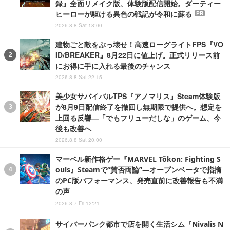
録』全面リメイク版、体験版配信開始。ダーティー
ヒーローが駆ける異色の戦記が令和に蘇る
PR
2026.8.8 Sat 18:00
建物ごと敵をぶっ壊せ！高速ローグライトFPS『VO
ID/BREAKER』8月22日に値上げ。正式リリース前
にお得に手に入れる最後のチャンス
2026.8.8 Sat 22:15
美少女サバイバルTPS『アノマリス』Steam体験版
が8月9日配信終了を撤回し無期限で提供へ。想定を
上回る反響―「でもフリューだしな」のゲーム、今
後も改善へ
2026.8.8 Sat 20:00
マーベル新作格ゲー『MARVEL Tōkon: Fighting S
ouls』Steamで“賛否両論”―オープンベータで指摘
のPC版パフォーマンス、発売直前に改善報告も不満
の声
2026.8.7 Fri 12:21
サイバーパンク都市で店を開く生活シム『Nivalis N