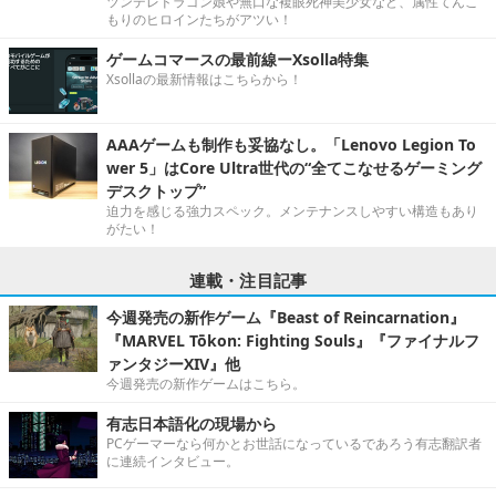
ツンデレドラゴン娘や無口な複眼死神美少女など、属性てんこ
もりのヒロインたちがアツい！
ゲームコマースの最前線ーXsolla特集
Xsollaの最新情報はこちらから！
AAAゲームも制作も妥協なし。「Lenovo Legion To
wer 5」はCore Ultra世代の“全てこなせるゲーミング
デスクトップ”
迫力を感じる強力スペック。メンテナンスしやすい構造もあり
がたい！
連載・注目記事
今週発売の新作ゲーム『Beast of Reincarnation』
『MARVEL Tōkon: Fighting Souls』『ファイナルフ
ァンタジーXIV』他
今週発売の新作ゲームはこちら。
有志日本語化の現場から
PCゲーマーなら何かとお世話になっているであろう有志翻訳者
に連続インタビュー。