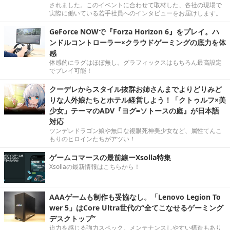
されました。このイベントに合わせて取材した、各社の現場で
実際に働いている若手社員へのインタビューをお届けします。
GeForce NOWで『Forza Horizon 6』をプレイ。ハ
ンドルコントローラー×クラウドゲーミングの底力を体
感
体感的にラグはほぼ無し。グラフィックスはもちろん最高設定
でプレイ可能！
クーデレからスタイル抜群お姉さんまでよりどりみど
りな人外娘たちとホテル経営しよう！「クトゥルフ×美
少女」テーマのADV『ヨグ=ソトースの庭』が日本語
対応
ツンデレドラゴン娘や無口な複眼死神美少女など、属性てんこ
もりのヒロインたちがアツい！
ゲームコマースの最前線ーXsolla特集
Xsollaの最新情報はこちらから！
AAAゲームも制作も妥協なし。「Lenovo Legion To
wer 5」はCore Ultra世代の“全てこなせるゲーミング
デスクトップ”
迫力を感じる強力スペック。メンテナンスしやすい構造もあり