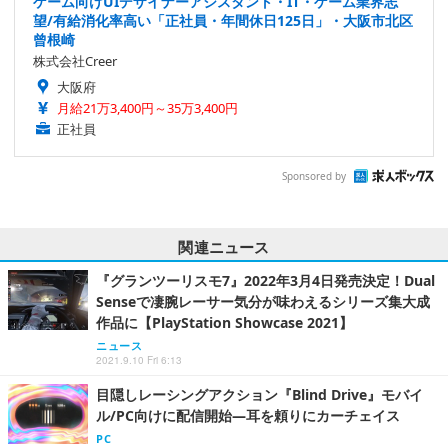
ゲーム向けUIデザイナーアシスタント・IT・ゲーム業界志
望/有給消化率高い「正社員・年間休日125日」・大阪市北区
曾根崎
株式会社Creer
大阪府
月給21万3,400円～35万3,400円
正社員
Sponsored by
関連ニュース
『グランツーリスモ7』2022年3月4日発売決定！Dual
Senseで凄腕レーサー気分が味わえるシリーズ集大成
作品に【PlayStation Showcase 2021】
ニュース
2021.9.10 Fri 6:13
目隠しレーシングアクション『Blind Drive』モバイ
ル/PC向けに配信開始―耳を頼りにカーチェイス
PC