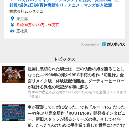
社員/週休2日制/育休実績あり」アニメ・マンガ好き歓迎
株式会社ELシステム
東京都
月給30万5,800円～50万円
正社員
Sponsored by
トピックス
祖国に裏切られた騎士は、王の仇敵の娘を護ることに
なった―1998年の海外SRPG不朽の名作『幻世録』全
面リメイク版、体験版配信開始。ダーティーヒーロー
が駆ける異色の戦記が令和に蘇る
約30年の歴史を誇る海外SRPGの不朽の名作が全面リメイクされ
て登場！
車が変形してロボになった、でも『ルート16』だった
―41年ぶり完全新作『ROUTE16R』開発者インタビュ
ー。新旧スタッフが語るシリーズの魂。そして41年
前、たった1人のために手作業で直した世界に1本だけ