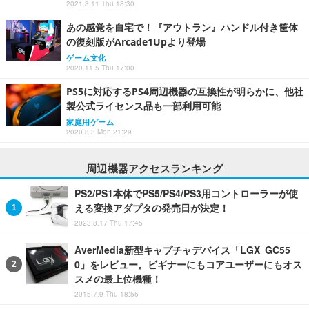
2021.3.11 Thu 18:30
あの感覚を自宅で！『アウトラン』ハンドル付き筐体
の復刻版がArcade1Upより登場
ゲーム文化
2020.11.5 Thu 17:00
PS5に対応するPS4周辺機器の互換性が明らかに、他社
製公式ライセンス品も一部利用可能
家庭用ゲーム
2020.8.3 Mon 21:29
周辺機器アクセスランキング
PS2/PS1本体でPS5/PS4/PS3用コントローラーが使
える変換アダプタの発売日が決定！
2023.8.17 Thu 17:45
AverMedia新型キャプチャデバイス「LGX GC55
0」をレビュー。ビギナーにもコアユーザーにもオス
スメの最上位機種！
2015.7.9 Thu 18:55