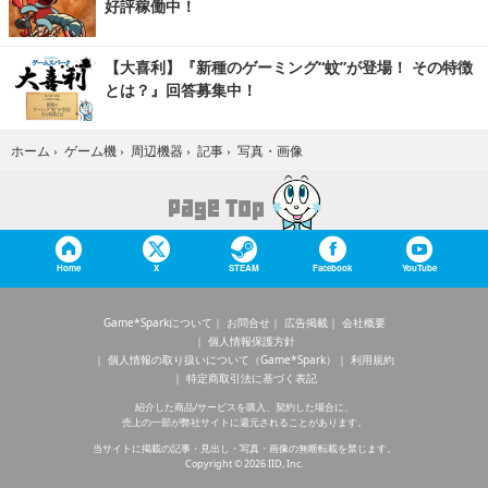
好評稼働中！
【大喜利】『新種のゲーミング“蚊”が登場！ その特徴
とは？』回答募集中！
写真・画像
ホーム
›
ゲーム機
›
周辺機器
›
記事
›
Home
X
STEAM
Facebook
YouTube
Game*Sparkについて
お問合せ
広告掲載
会社概要
個人情報保護方針
個人情報の取り扱いについて（Game*Spark）
利用規約
特定商取引法に基づく表記
紹介した商品/サービスを購入、契約した場合に、
売上の一部が弊社サイトに還元されることがあります。
当サイトに掲載の記事・見出し・写真・画像の無断転載を禁じます。
Copyright © 2026 IID, Inc.