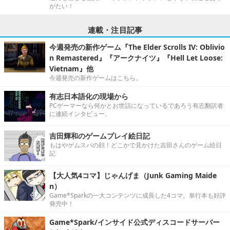
がたい！
連載・注目記事
今週発売の新作ゲーム『The Elder Scrolls IV: Oblivio
n Remastered』『アークナイツ』『Hell Let Loose:
Vietnam』他
今週発売の新作ゲームはこちら。
有志日本語化の現場から
PCゲーマーなら何かとお世話になっているであろう有志翻訳者
に連続インタビュー。
吉田輝和のゲームプレイ絵日記
もはやゲムスパの顔！どこかで見かけた吉田さんのゲーム絵日
記
【大人気4コマ】じゃんげま（Junk Gaming Maide
n）
Game*Sparkの一大コンテンツに成長した4コマ。単行本も好評
発売中！
Game*Spark/インサイド公式ディスコードサーバー