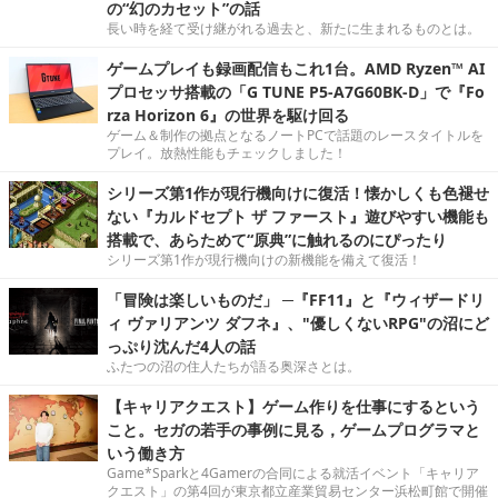
の“幻のカセット”の話
長い時を経て受け継がれる過去と、新たに生まれるものとは。
ゲームプレイも録画配信もこれ1台。AMD Ryzen™ AI
プロセッサ搭載の「G TUNE P5-A7G60BK-D」で『Fo
rza Horizon 6』の世界を駆け回る
ゲーム＆制作の拠点となるノートPCで話題のレースタイトルを
プレイ。放熱性能もチェックしました！
シリーズ第1作が現行機向けに復活！懐かしくも色褪せ
ない『カルドセプト ザ ファースト』遊びやすい機能も
搭載で、あらためて“原典”に触れるのにぴったり
シリーズ第1作が現行機向けの新機能を備えて復活！
「冒険は楽しいものだ」 ─『FF11』と『ウィザードリ
ィ ヴァリアンツ ダフネ』、"優しくないRPG"の沼にど
っぷり沈んだ4人の話
ふたつの沼の住人たちが語る奥深さとは。
【キャリアクエスト】ゲーム作りを仕事にするという
こと。セガの若手の事例に見る，ゲームプログラマと
いう働き方
Game*Sparkと4Gamerの合同による就活イベント「キャリア
クエスト」の第4回が東京都立産業貿易センター浜松町館で開催