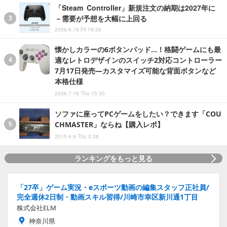
「Steam Controller」新規注文の納期は2027年に
－需要が予想を大幅に上回る
2026.6.19 Fri 19:39
懐かしカラーの6ボタンパッド…！格闘ゲームにも最
適なレトロデザインのスイッチ2対応コントローラー
7月17日発売―カスタマイズ可能な背面ボタンなど
本格仕様
2026.7.16 Thu 15:30
ソファに座ってPCゲームをしたい？できます「COU
CHMASTER」ならね【購入レポ】
2015.4.9 Thu 0:26
ランキングをもっと見る
「27卒」ゲーム実況・eスポーツ動画の編集スタッフ正社員/
完全週休2日制・動画スキル習得/川崎市幸区新川通1丁目
株式会社ELM
神奈川県