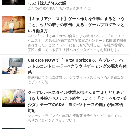
っぷり沈んだ4人の話
ふたつの沼の住人たちが語る奥深さとは。
【キャリアクエスト】ゲーム作りを仕事にするという
こと。セガの若手の事例に見る，ゲームプログラマと
いう働き方
Game*Sparkと4Gamerの合同による就活イベント「キャリア
クエスト」の第4回が東京都立産業貿易センター浜松町館で開催
されました。このイベントに合わせて取材した、各社の現場で
実際に働いている若手社員へのインタビューをお届けします。
GeForce NOWで『Forza Horizon 6』をプレイ。ハ
ンドルコントローラー×クラウドゲーミングの底力を体
感
体感的にラグはほぼ無し。グラフィックスはもちろん最高設定
でプレイ可能！
クーデレからスタイル抜群お姉さんまでよりどりみど
りな人外娘たちとホテル経営しよう！「クトゥルフ×美
少女」テーマのADV『ヨグ=ソトースの庭』が日本語
対応
ツンデレドラゴン娘や無口な複眼死神美少女など、属性てんこ
もりのヒロインたちがアツい！