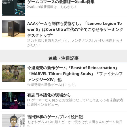
ゲームコマースの最前線ーXsolla特集
Xsollaの最新情報はこちらから！
AAAゲームも制作も妥協なし。「Lenovo Legion To
wer 5」はCore Ultra世代の“全てこなせるゲーミング
デスクトップ”
迫力を感じる強力スペック。メンテナンスしやすい構造もあり
がたい！
連載・注目記事
今週発売の新作ゲーム『Beast of Reincarnation』
『MARVEL Tōkon: Fighting Souls』『ファイナルフ
ァンタジーXIV』他
今週発売の新作ゲームはこちら。
有志日本語化の現場から
PCゲーマーなら何かとお世話になっているであろう有志翻訳者
に連続インタビュー。
吉田輝和のゲームプレイ絵日記
もはやゲムスパの顔！どこかで見かけた吉田さんのゲーム絵日
記