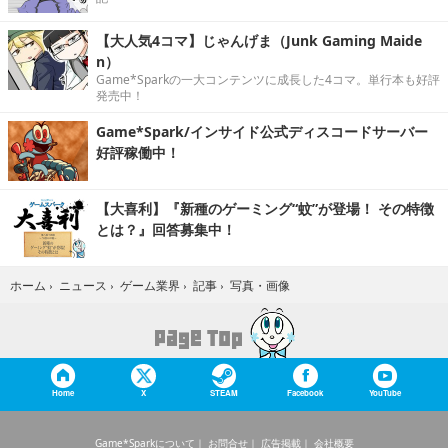
【大人気4コマ】じゃんげま（Junk Gaming Maide
n）
Game*Sparkの一大コンテンツに成長した4コマ。単行本も好評
発売中！
Game*Spark/インサイド公式ディスコードサーバー
好評稼働中！
【大喜利】『新種のゲーミング“蚊”が登場！ その特徴
とは？』回答募集中！
写真・画像
ホーム
›
ニュース
›
ゲーム業界
›
記事
›
Home
X
STEAM
Facebook
YouTube
Game*Sparkについて
お問合せ
広告掲載
会社概要