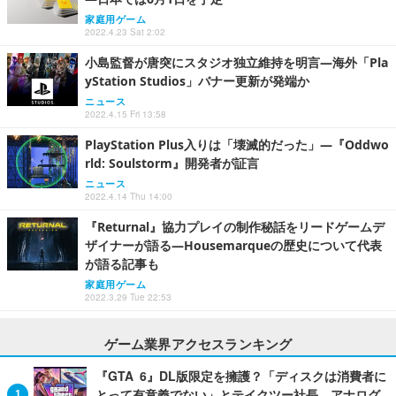
家庭用ゲーム
2022.4.23 Sat 2:02
小島監督が唐突にスタジオ独立維持を明言―海外「Pla
yStation Studios」バナー更新が発端か
ニュース
2022.4.15 Fri 13:58
PlayStation Plus入りは「壊滅的だった」―『Oddwo
rld: Soulstorm』開発者が証言
ニュース
2022.4.14 Thu 14:00
『Returnal』協力プレイの制作秘話をリードゲームデ
ザイナーが語る―Housemarqueの歴史について代表
が語る記事も
家庭用ゲーム
2022.3.29 Tue 22:53
ゲーム業界アクセスランキング
『GTA 6』DL版限定を擁護？「ディスクは消費者に
とって有意義でない」とテイクツー社長―アナログ