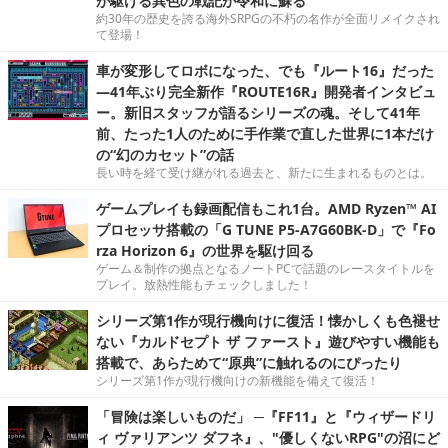
が駆ける異色の戦記が令和に蘇る
約30年の歴史を誇る海外SRPGの不朽の名作が全面リメイクされ
て登場！
車が変形してロボになった、でも『ルート16』だった
―41年ぶり完全新作『ROUTE16R』開発者インタビュ
ー。新旧スタッフが語るシリーズの魂。そして41年
前、たった1人のために手作業で直した世界に1本だけ
の“幻のカセット”の話
長い時を経て受け継がれる過去と、新たに生まれるものとは。
ゲームプレイも録画配信もこれ1台。AMD Ryzen™ AI
プロセッサ搭載の「G TUNE P5-A7G60BK-D」で『Fo
rza Horizon 6』の世界を駆け回る
ゲーム＆制作の拠点となるノートPCで話題のレースタイトルを
プレイ。放熱性能もチェックしました！
シリーズ第1作が現行機向けに復活！懐かしくも色褪せ
ない『カルドセプト ザ ファースト』遊びやすい機能も
搭載で、あらためて“原典”に触れるのにぴったり
シリーズ第1作が現行機向けの新機能を備えて復活！
「冒険は楽しいものだ」 ─『FF11』と『ウィザードリ
ィ ヴァリアンツ ダフネ』、"優しくないRPG"の沼にど