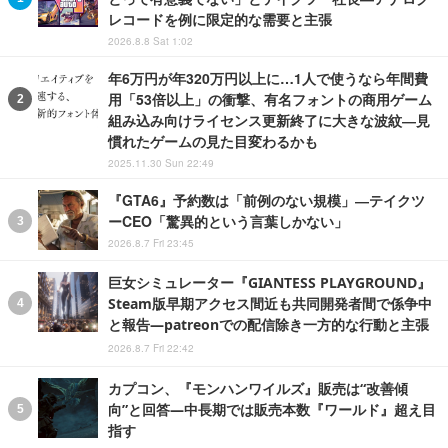
レコードを例に限定的な需要と主張
2026.8.8 Sat 1:02
年6万円が年320万円以上に…1人で使うなら年間費
用「53倍以上」の衝撃、有名フォントの商用ゲーム
組み込み向けライセンス更新終了に大きな波紋―見
慣れたゲームの見た目変わるかも
2025.11.30 Sun 22:49
『GTA6』予約数は「前例のない規模」―テイクツ
ーCEO「驚異的という言葉しかない」
2026.8.7 Fri 23:45
巨女シミュレーター『GIANTESS PLAYGROUND』
Steam版早期アクセス間近も共同開発者間で係争中
と報告―patreonでの配信除き一方的な行動と主張
2026.8.7 Fri 22:42
カプコン、『モンハンワイルズ』販売は“改善傾
向”と回答―中長期では販売本数『ワールド』超え目
指す