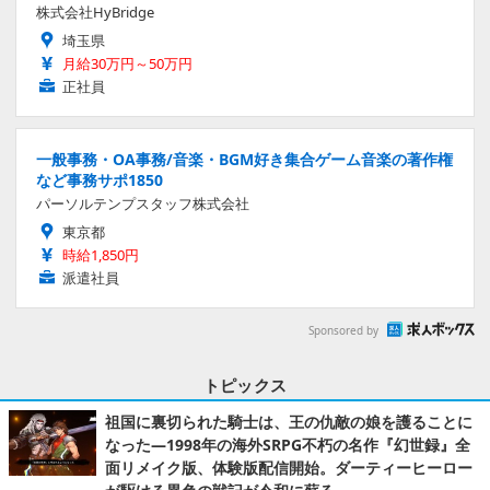
株式会社HyBridge
埼玉県
月給30万円～50万円
正社員
一般事務・OA事務/音楽・BGM好き集合ゲーム音楽の著作権
など事務サポ1850
パーソルテンプスタッフ株式会社
東京都
時給1,850円
派遣社員
Sponsored by
トピックス
祖国に裏切られた騎士は、王の仇敵の娘を護ることに
なった―1998年の海外SRPG不朽の名作『幻世録』全
面リメイク版、体験版配信開始。ダーティーヒーロー