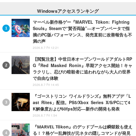
Windowsアクセスランキング
マーベル新作格ゲー『MARVEL Tōkon: Fighting
Souls』Steamで“賛否両論”―オープンベータで指
摘のPC版パフォーマンス、発売直前に改善報告も不
満の声
2026.8.7 Fri 12:21
【閲覧注意】中世日本オープンワールドアダルトRP
G『Red Masked Ronin』早期アクセス開始！キャ
ラクリし、忍びの暗殺者に追われながら大人の世界
で自由な体験
2026.8.7 Fri 14:45
『ゴーストリコン ワイルドランズ』無料アプデ「L
ast Rites」配信。PS5/Xbox Series X/S/PCにて4
K解像度および60fps対応―新作の開発も発表
2026.8.7 Fri 1:54
『MARVEL Tōkon』のデッドプールは瞬獄殺も使え
る！？格ゲー乱舞技が元ネタの隠しコマンドが発見