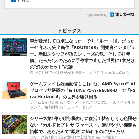
正社員
Sponsored by
トピックス
車が変形してロボになった、でも『ルート16』だった
―41年ぶり完全新作『ROUTE16R』開発者インタビュ
ー。新旧スタッフが語るシリーズの魂。そして41年
前、たった1人のために手作業で直した世界に1本だけ
の“幻のカセット”の話
長い時を経て受け継がれる過去と、新たに生まれるものとは。
ゲームプレイも録画配信もこれ1台。AMD Ryzen™ AI
プロセッサ搭載の「G TUNE P5-A7G60BK-D」で『Fo
rza Horizon 6』の世界を駆け回る
ゲーム＆制作の拠点となるノートPCで話題のレースタイトルを
プレイ。放熱性能もチェックしました！
シリーズ第1作が現行機向けに復活！懐かしくも色褪せ
ない『カルドセプト ザ ファースト』遊びやすい機能も
搭載で、あらためて“原典”に触れるのにぴったり
シリーズ第1作が現行機向けの新機能を備えて復活！