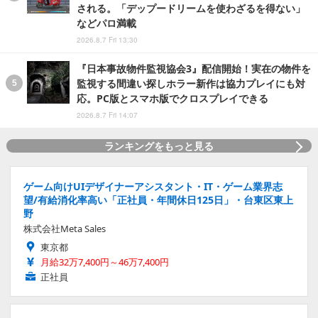
される。「デップードリームを使わざるを得ない」
などパロ満載
2026.8.7 Fri 13:30
『日本事故物件監視協会3』配信開始！実在の物件を
監視する間違い探しホラー新作は協力プレイにも対
応。PC版とスマホ版でクロスプレイできる
2026.8.7 Fri 14:07
ランキングをもっと見る
ゲーム向けUIデザイナーアシスタント・IT・ゲーム業界志
望/有給消化率高い「正社員・年間休日125日」・台東区東上
野
株式会社Meta Sales
東京都
月給32万7,400円～46万7,400円
正社員