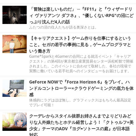
「冒険は楽しいものだ」 ─『FF11』と『ウィザードリ
ィ ヴァリアンツ ダフネ』、"優しくないRPG"の沼にど
っぷり沈んだ4人の話
ふたつの沼の住人たちが語る奥深さとは。
【キャリアクエスト】ゲーム作りを仕事にするという
こと。セガの若手の事例に見る，ゲームプログラマと
いう働き方
Game*Sparkと4Gamerの合同による就活イベント「キャリア
クエスト」の第4回が東京都立産業貿易センター浜松町館で開催
されました。このイベントに合わせて取材した、各社の現場で
実際に働いている若手社員へのインタビューをお届けします。
GeForce NOWで『Forza Horizon 6』をプレイ。ハ
ンドルコントローラー×クラウドゲーミングの底力を体
感
体感的にラグはほぼ無し。グラフィックスはもちろん最高設定
でプレイ可能！
クーデレからスタイル抜群お姉さんまでよりどりみど
りな人外娘たちとホテル経営しよう！「クトゥルフ×美
少女」テーマのADV『ヨグ=ソトースの庭』が日本語
対応