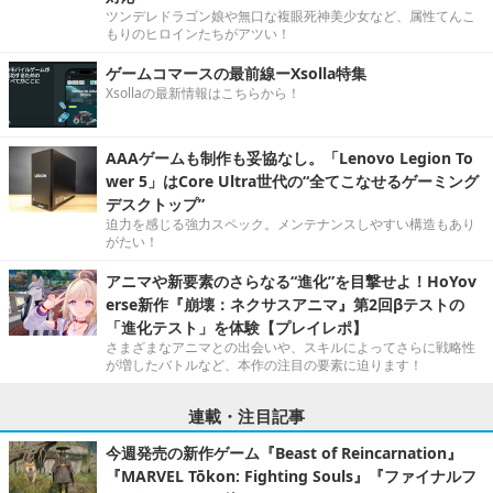
ツンデレドラゴン娘や無口な複眼死神美少女など、属性てんこ
もりのヒロインたちがアツい！
ゲームコマースの最前線ーXsolla特集
Xsollaの最新情報はこちらから！
AAAゲームも制作も妥協なし。「Lenovo Legion To
wer 5」はCore Ultra世代の“全てこなせるゲーミング
デスクトップ”
迫力を感じる強力スペック。メンテナンスしやすい構造もあり
がたい！
アニマや新要素のさらなる“進化”を目撃せよ！HoYov
erse新作『崩壊：ネクサスアニマ』第2回βテストの
「進化テスト」を体験【プレイレポ】
さまざまなアニマとの出会いや、スキルによってさらに戦略性
が増したバトルなど、本作の注目の要素に迫ります！
連載・注目記事
今週発売の新作ゲーム『Beast of Reincarnation』
『MARVEL Tōkon: Fighting Souls』『ファイナルフ