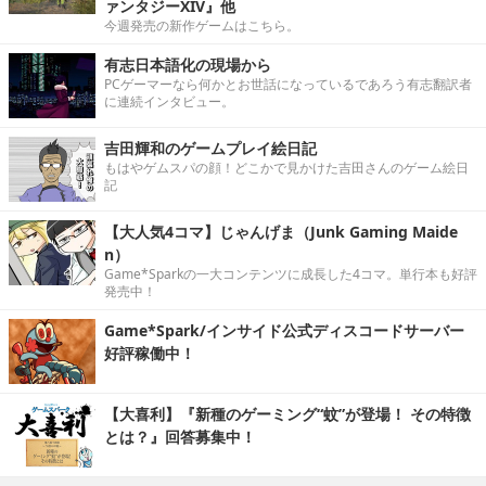
ァンタジーXIV』他
今週発売の新作ゲームはこちら。
有志日本語化の現場から
PCゲーマーなら何かとお世話になっているであろう有志翻訳者
に連続インタビュー。
吉田輝和のゲームプレイ絵日記
もはやゲムスパの顔！どこかで見かけた吉田さんのゲーム絵日
記
【大人気4コマ】じゃんげま（Junk Gaming Maide
n）
Game*Sparkの一大コンテンツに成長した4コマ。単行本も好評
発売中！
Game*Spark/インサイド公式ディスコードサーバー
好評稼働中！
【大喜利】『新種のゲーミング“蚊”が登場！ その特徴
とは？』回答募集中！