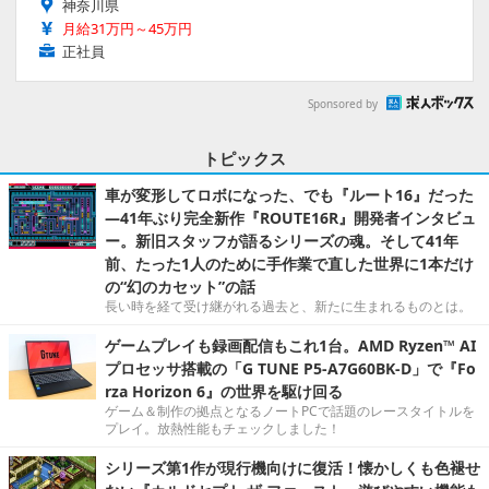
神奈川県
月給31万円～45万円
正社員
Sponsored by
トピックス
車が変形してロボになった、でも『ルート16』だった
―41年ぶり完全新作『ROUTE16R』開発者インタビュ
ー。新旧スタッフが語るシリーズの魂。そして41年
前、たった1人のために手作業で直した世界に1本だけ
の“幻のカセット”の話
長い時を経て受け継がれる過去と、新たに生まれるものとは。
ゲームプレイも録画配信もこれ1台。AMD Ryzen™ AI
プロセッサ搭載の「G TUNE P5-A7G60BK-D」で『Fo
rza Horizon 6』の世界を駆け回る
ゲーム＆制作の拠点となるノートPCで話題のレースタイトルを
プレイ。放熱性能もチェックしました！
シリーズ第1作が現行機向けに復活！懐かしくも色褪せ