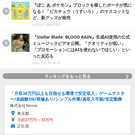
『ぽこ あ ポケモン』ブロックを模したポーチが気に
なる！「ピカチュウ（うすいろ）」のマスコットな
ど、新グッズが発売
2026.8.5 Wed 8:00
『Stellar Blade: BLOOD RAIN』生成AI使用の公式
ミュージックビデオ公開。「クオリティが低い」
「プロモーションにはAIを使わないでほしい」とい
った反応も
2026.7.31 Fri 18:15
ランキングをもっと見る
「月収30万円以上も目指せる環境で安定収入」ゲームテスタ
ー/未経験OK/研修あり/シンプル作業/高収入可能/安定勤務
株式会社Tetote
東京都
月給27万円～33万円
正社員