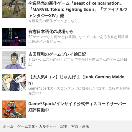
今週発売の新作ゲーム『Beast of Reincarnation』
『MARVEL Tōkon: Fighting Souls』『ファイナルフ
ァンタジーXIV』他
今週発売の新作ゲームはこちら。
有志日本語化の現場から
PCゲーマーなら何かとお世話になっているであろう有志翻訳者
に連続インタビュー。
吉田輝和のゲームプレイ絵日記
もはやゲムスパの顔！どこかで見かけた吉田さんのゲーム絵日
記
【大人気4コマ】じゃんげま（Junk Gaming Maide
n）
Game*Sparkの一大コンテンツに成長した4コマ。単行本も好評
発売中！
Game*Spark/インサイド公式ディスコードサーバー
好評稼働中！
写真・画像
ホーム
›
ゲーム文化
›
カルチャー
›
記事
›