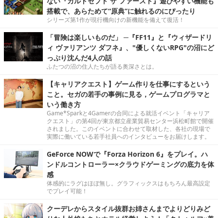
ない『カルドセプト ザ ファースト』遊びやすい機能も
搭載で、あらためて“原典”に触れるのにぴったり
シリーズ第1作が現行機向けの新機能を備えて復活！
「冒険は楽しいものだ」 ─『FF11』と『ウィザードリ
ィ ヴァリアンツ ダフネ』、"優しくないRPG"の沼にど
っぷり沈んだ4人の話
ふたつの沼の住人たちが語る奥深さとは。
【キャリアクエスト】ゲーム作りを仕事にするという
こと。セガの若手の事例に見る，ゲームプログラマと
いう働き方
Game*Sparkと4Gamerの合同による就活イベント「キャリア
クエスト」の第4回が東京都立産業貿易センター浜松町館で開催
されました。このイベントに合わせて取材した、各社の現場で
実際に働いている若手社員へのインタビューをお届けします。
GeForce NOWで『Forza Horizon 6』をプレイ。ハ
ンドルコントローラー×クラウドゲーミングの底力を体
感
体感的にラグはほぼ無し。グラフィックスはもちろん最高設定
でプレイ可能！
クーデレからスタイル抜群お姉さんまでよりどりみど