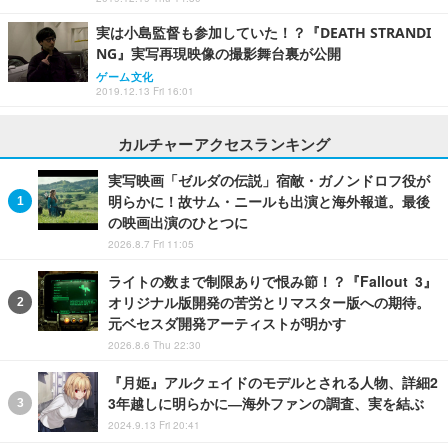
実は小島監督も参加していた！？『DEATH STRANDI
NG』実写再現映像の撮影舞台裏が公開
ゲーム文化
2019.12.13 Fri 16:01
カルチャーアクセスランキング
実写映画「ゼルダの伝説」宿敵・ガノンドロフ役が
明らかに！故サム・ニールも出演と海外報道。最後
の映画出演のひとつに
2026.8.7 Fri 11:05
ライトの数まで制限ありで恨み節！？『Fallout 3』
オリジナル版開発の苦労とリマスター版への期待。
元ベセスダ開発アーティストが明かす
2026.8.6 Thu 22:30
『月姫』アルクェイドのモデルとされる人物、詳細2
3年越しに明らかに―海外ファンの調査、実を結ぶ
2024.9.13 Fri 20:41