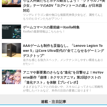
りな人外娘たちとホテル経営しよう！「クトゥルフ×美
少女」テーマのADV『ヨグ=ソトースの庭』が日本語
対応
ツンデレドラゴン娘や無口な複眼死神美少女など、属性てんこ
もりのヒロインたちがアツい！
ゲームコマースの最前線ーXsolla特集
Xsollaの最新情報はこちらから！
AAAゲームも制作も妥協なし。「Lenovo Legion To
wer 5」はCore Ultra世代の“全てこなせるゲーミング
デスクトップ”
迫力を感じる強力スペック。メンテナンスしやすい構造もあり
がたい！
アニマや新要素のさらなる“進化”を目撃せよ！HoYov
erse新作『崩壊：ネクサスアニマ』第2回βテストの
「進化テスト」を体験【プレイレポ】
さまざまなアニマとの出会いや、スキルによってさらに戦略性
が増したバトルなど、本作の注目の要素に迫ります！
連載・注目記事