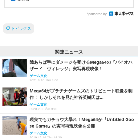
Sponsored by
トピックス
関連ニュース
隙あらば手にダメージを受けるMega64の『バイオハ
ザード ヴィレッジ』実写再現映像！
ゲーム文化
2021.6.10 Thu 8:00
Mega64がプラチナゲームズのトリビュート映像を制
作！ しかしそれを見た神谷英樹氏は…
ゲーム文化
2020.2.22 Sat 9:00
現実でもガチョウ大暴れ！Mega64が『Untitled Goo
se Game』の実写再現映像を公開
ゲーム文化
2019.12.19 Thu 14:30