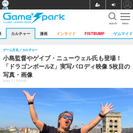
search
menu
料
カルチャー
漫画
インサイド
FISTBUMP
ゲムマイド
ゲーム文化
カルチャー
小島監督やゲイブ・ニューウェル氏も登場！
「ドラゴンボールZ」実写パロディ映像 5枚目の
写真・画像
2022.7.1 Fri 6:00