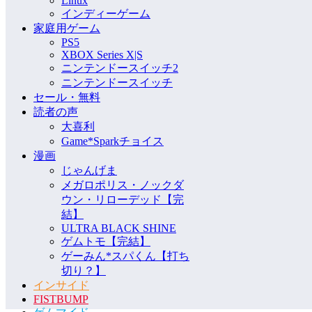
Linux
インディーゲーム
家庭用ゲーム
PS5
XBOX Series X|S
ニンテンドースイッチ2
ニンテンドースイッチ
セール・無料
読者の声
大喜利
Game*Sparkチョイス
漫画
じゃんげま
メガロポリス・ノックダ
ウン・リローデッド【完
結】
ULTRA BLACK SHINE
ゲムトモ【完結】
ゲーみん*スパくん【打ち
切り？】
インサイド
FISTBUMP