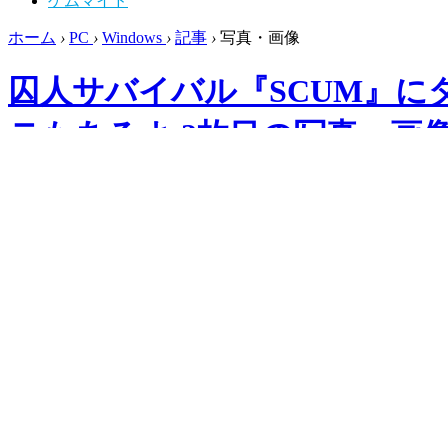
ゲムマイド
ホーム
›
PC
›
Windows
›
記事
›
写真・画像
囚人サバイバル『SCUM』に
テもあるよ 2枚目の写真・画
ゲーム本体はサマーセールで40％オフ。
PC
Windows
2022.7.1 Fri 15:00