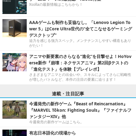
Xsollaの最新情報はこちらから！
AAAゲームも制作も妥協なし。「Lenovo Legion To
wer 5」はCore Ultra世代の“全てこなせるゲーミング
デスクトップ”
迫力を感じる強力スペック。メンテナンスしやすい構造もあり
がたい！
アニマや新要素のさらなる“進化”を目撃せよ！HoYov
erse新作『崩壊：ネクサスアニマ』第2回βテストの
「進化テスト」を体験【プレイレポ】
さまざまなアニマとの出会いや、スキルによってさらに戦略性
が増したバトルなど、本作の注目の要素に迫ります！
連載・注目記事
今週発売の新作ゲーム『Beast of Reincarnation』
『MARVEL Tōkon: Fighting Souls』『ファイナルフ
ァンタジーXIV』他
今週発売の新作ゲームはこちら。
有志日本語化の現場から