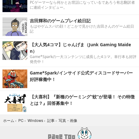
PCゲーマーなら何かとお世話になっているであろう有志翻訳者
に連続インタビュー。
吉田輝和のゲームプレイ絵日記
もはやゲムスパの顔！どこかで見かけた吉田さんのゲーム絵日
記
【大人気4コマ】じゃんげま（Junk Gaming Maide
n）
Game*Sparkの一大コンテンツに成長した4コマ。単行本も好評
発売中！
Game*Spark/インサイド公式ディスコードサーバー
好評稼働中！
【大喜利】『新種のゲーミング“蚊”が登場！ その特徴
とは？』回答募集中！
写真・画像
ホーム
›
PC
›
Windows
›
記事
›