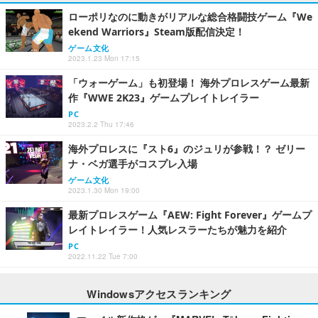
ローポリなのに動きがリアルな総合格闘技ゲーム『We
ekend Warriors』Steam版配信決定！
ゲーム文化
2023.1.23 Mon 17:15
「ウォーゲーム」も初登場！ 海外プロレスゲーム最新
作『WWE 2K23』ゲームプレイトレイラー
PC
2023.2.2 Thu 17:46
海外プロレスに『スト6』のジュリが参戦！？ ゼリー
ナ・ベガ選手がコスプレ入場
ゲーム文化
2023.1.30 Mon 19:00
最新プロレスゲーム『AEW: Fight Forever』ゲームプ
レイトレイラー！人気レスラーたちが魅力を紹介
PC
2022.11.22 Tue 7:00
Windowsアクセスランキング