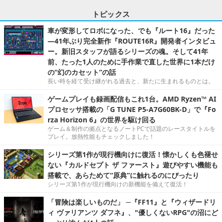
トピックス
車が変形してロボになった、でも『ルート16』だった
―41年ぶり完全新作『ROUTE16R』開発者インタビュ
ー。新旧スタッフが語るシリーズの魂。そして41年
前、たった1人のために手作業で直した世界に1本だけ
の“幻のカセット”の話
長い時を経て受け継がれる過去と、新たに生まれるものとは。
ゲームプレイも録画配信もこれ1台。AMD Ryzen™ AI
プロセッサ搭載の「G TUNE P5-A7G60BK-D」で『Fo
rza Horizon 6』の世界を駆け回る
ゲーム＆制作の拠点となるノートPCで話題のレースタイトルを
プレイ。放熱性能もチェックしました！
シリーズ第1作が現行機向けに復活！懐かしくも色褪せ
ない『カルドセプト ザ ファースト』遊びやすい機能も
搭載で、あらためて“原典”に触れるのにぴったり
シリーズ第1作が現行機向けの新機能を備えて復活！
「冒険は楽しいものだ」 ─『FF11』と『ウィザードリ
ィ ヴァリアンツ ダフネ』、"優しくないRPG"の沼にど