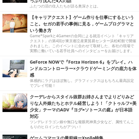
っぷり沈んだ4人の話
ふたつの沼の住人たちが語る奥深さとは。
【キャリアクエスト】ゲーム作りを仕事にするという
こと。セガの若手の事例に見る，ゲームプログラマと
いう働き方
Game*Sparkと4Gamerの合同による就活イベント「キャリア
クエスト」の第4回が東京都立産業貿易センター浜松町館で開催
されました。このイベントに合わせて取材した、各社の現場で
実際に働いている若手社員へのインタビューをお届けします。
GeForce NOWで『Forza Horizon 6』をプレイ。ハ
ンドルコントローラー×クラウドゲーミングの底力を体
感
体感的にラグはほぼ無し。グラフィックスはもちろん最高設定
でプレイ可能！
クーデレからスタイル抜群お姉さんまでよりどりみど
りな人外娘たちとホテル経営しよう！「クトゥルフ×美
少女」テーマのADV『ヨグ=ソトースの庭』が日本語
対応
ツンデレドラゴン娘や無口な複眼死神美少女など、属性てんこ
もりのヒロインたちがアツい！
ゲームコマースの最前線ーXsolla特集