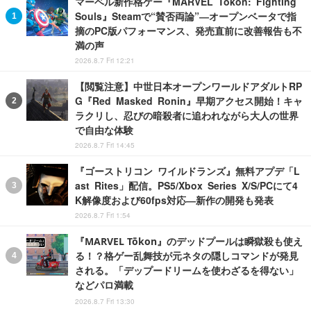
マーベル新作格ゲー『MARVEL Tōkon: Fighting
Souls』Steamで“賛否両論”―オープンベータで指
摘のPC版パフォーマンス、発売直前に改善報告も不
満の声
2026.8.7 Fri 12:21
【閲覧注意】中世日本オープンワールドアダルトRP
G『Red Masked Ronin』早期アクセス開始！キャ
ラクリし、忍びの暗殺者に追われながら大人の世界
で自由な体験
2026.8.7 Fri 14:45
『ゴーストリコン ワイルドランズ』無料アプデ「L
ast Rites」配信。PS5/Xbox Series X/S/PCにて4
K解像度および60fps対応―新作の開発も発表
2026.8.7 Fri 1:54
『MARVEL Tōkon』のデッドプールは瞬獄殺も使え
る！？格ゲー乱舞技が元ネタの隠しコマンドが発見
される。「デップードリームを使わざるを得ない」
などパロ満載
2026.8.7 Fri 13:30