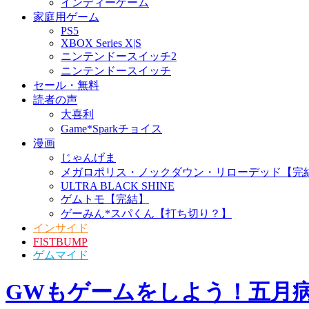
インディーゲーム
家庭用ゲーム
PS5
XBOX Series X|S
ニンテンドースイッチ2
ニンテンドースイッチ
セール・無料
読者の声
大喜利
Game*Sparkチョイス
漫画
じゃんげま
メガロポリス・ノックダウン・リローデッド【完
ULTRA BLACK SHINE
ゲムトモ【完結】
ゲーみん*スパくん【打ち切り？】
インサイド
FISTBUMP
ゲムマイド
GWもゲームをしよう！五月