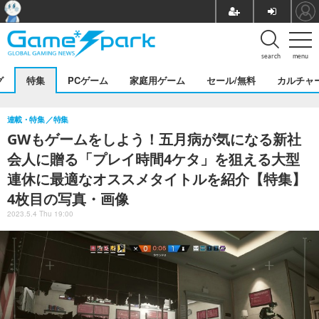
search
menu
グ
特集
PCゲーム
家庭用ゲーム
セール/無料
カルチャ
連載・特集
特集
GWもゲームをしよう！五月病が気になる新社
会人に贈る「プレイ時間4ケタ」を狙える大型
連休に最適なオススメタイトルを紹介【特集】
4枚目の写真・画像
2023.5.4 Thu 19:00