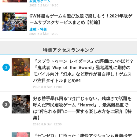
家庭用ゲーム
2022.5.2 Mon 19:30
GW終盤もゲームを遊び放題で楽しもう！2021年版ゲ
ームサブスクサービスまとめ【前編】
連載・特集
2021.5.3 Mon 12:30
特集アクセスランキング
『スプラトゥーン レイダース』の評価はいかほど？
『鬼武者 Way of the Sword』聖地巡礼に期待の
モバイル向け『幻水』など新作が目白押し！ゲムス
パ注目タイトルまとめ#4
2026.8.9 Sun 11:00
好き勝手暴れ回る“だけ”じゃない。残虐さで話題を
呼んだ市民虐殺ゲーム『Hatred』、最高難易度で
は“狩られる側”に―一変する楽しみ方をご紹介【特
集】
2026.8.9 Sun 12:30
『ゼンゼロ』に沼った！爽快アクションも豊満ボデ