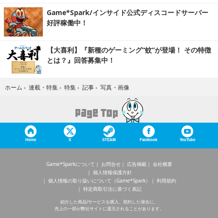
Game*Spark/インサイド公式ディスコードサーバー
好評稼働中！
【大喜利】『新種のゲーミング“蚊”が登場！ その特徴
とは？』回答募集中！
写真・画像
ホーム
›
連載・特集
›
特集
›
記事
›
Home
X
STEAM
Facebook
YouTube
Game*Sparkについて
お問合せ
広告掲載
会社概要
個人情報保護方針
個人情報の取り扱いについて（Game*Spark）
利用規約
特定商取引法に基づく表記
紹介した商品/サービスを購入、契約した場合に、
売上の一部が弊社サイトに還元されることがあります。