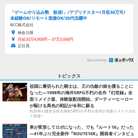
「ゲームやり込み勢、歓迎!」/アプリテスター/月収30万可/
未経験OK/リモート面接OK/20代活躍中
BCC株式会社
神奈川県
月給33万4,000円～37万3,000円
正社員
Sponsored by
トピックス
祖国に裏切られた騎士は、王の仇敵の娘を護ることに
なった―1998年の海外SRPG不朽の名作『幻世録』全
面リメイク版、体験版配信開始。ダーティーヒーロー
が駆ける異色の戦記が令和に蘇る
約30年の歴史を誇る海外SRPGの不朽の名作が全面リメイクされ
て登場！
車が変形してロボになった、でも『ルート16』だった
―41年ぶり完全新作『ROUTE16R』開発者インタビュ