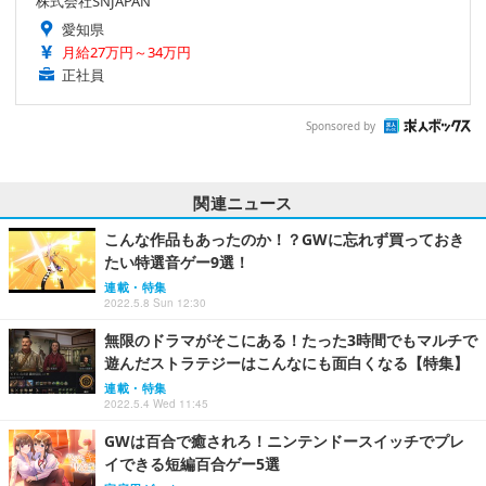
株式会社SNJAPAN
愛知県
月給27万円～34万円
正社員
Sponsored by
関連ニュース
こんな作品もあったのか！？GWに忘れず買っておき
たい特選音ゲー9選！
連載・特集
2022.5.8 Sun 12:30
無限のドラマがそこにある！たった3時間でもマルチで
遊んだストラテジーはこんなにも面白くなる【特集】
連載・特集
2022.5.4 Wed 11:45
GWは百合で癒されろ！ニンテンドースイッチでプレ
イできる短編百合ゲー5選