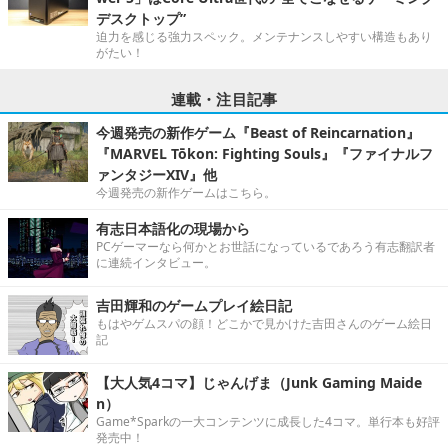
デスクトップ”
迫力を感じる強力スペック。メンテナンスしやすい構造もあり
がたい！
連載・注目記事
今週発売の新作ゲーム『Beast of Reincarnation』
『MARVEL Tōkon: Fighting Souls』『ファイナルフ
ァンタジーXIV』他
今週発売の新作ゲームはこちら。
有志日本語化の現場から
PCゲーマーなら何かとお世話になっているであろう有志翻訳者
に連続インタビュー。
吉田輝和のゲームプレイ絵日記
もはやゲムスパの顔！どこかで見かけた吉田さんのゲーム絵日
記
【大人気4コマ】じゃんげま（Junk Gaming Maide
n）
Game*Sparkの一大コンテンツに成長した4コマ。単行本も好評
発売中！