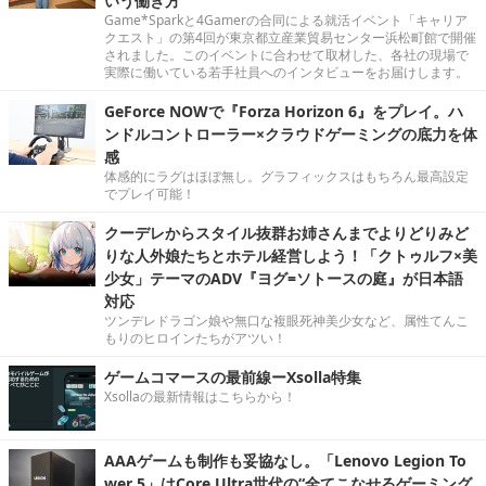
いう働き方
Game*Sparkと4Gamerの合同による就活イベント「キャリア
クエスト」の第4回が東京都立産業貿易センター浜松町館で開催
されました。このイベントに合わせて取材した、各社の現場で
実際に働いている若手社員へのインタビューをお届けします。
GeForce NOWで『Forza Horizon 6』をプレイ。ハ
ンドルコントローラー×クラウドゲーミングの底力を体
感
体感的にラグはほぼ無し。グラフィックスはもちろん最高設定
でプレイ可能！
クーデレからスタイル抜群お姉さんまでよりどりみど
りな人外娘たちとホテル経営しよう！「クトゥルフ×美
少女」テーマのADV『ヨグ=ソトースの庭』が日本語
対応
ツンデレドラゴン娘や無口な複眼死神美少女など、属性てんこ
もりのヒロインたちがアツい！
ゲームコマースの最前線ーXsolla特集
Xsollaの最新情報はこちらから！
AAAゲームも制作も妥協なし。「Lenovo Legion To
wer 5」はCore Ultra世代の“全てこなせるゲーミング