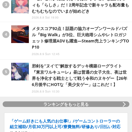
ィも「らしさ」だ！2周年記念で新キャラも配布量も
むちむちなのでいまが始めどき
2026.8.8 Sat 19:00
メタスコア92点！話題の協力オープンワールドパズ
ル『Big Walk』が3位、巨大砲塔シムやレトロガジ
ェット修理屋ADVも躍進―Steam売上ランキングTO
P10
2026.8.9 Sun 12:45
邪剣を“ヌイて”解放するデッキ構築ローグライト
『東京ワルキューレ』昼は普通の女子大生、夜は世
界を浄化する戦士として戦う令和のヌキゲー【26年
6月後半にHOTな「美少女ゲー」はこれだ！】
2026.8.9 Sun 10:30
ランキングをもっと見る
「ゲーム好きにも人気のお仕事!」/ゲームコントローラーの
組立補助/月収30万円以上可/寮費無料/研修あり/日払い対応