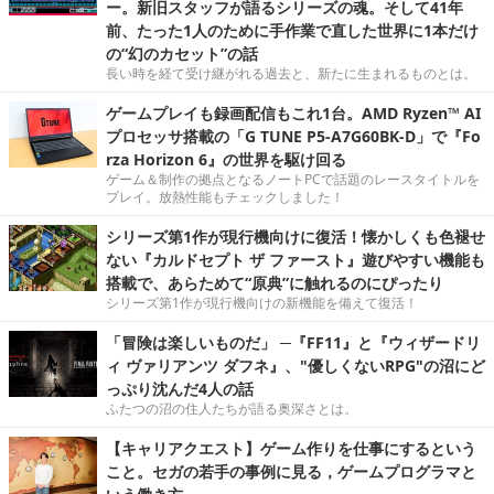
ー。新旧スタッフが語るシリーズの魂。そして41年
前、たった1人のために手作業で直した世界に1本だけ
の“幻のカセット”の話
長い時を経て受け継がれる過去と、新たに生まれるものとは。
ゲームプレイも録画配信もこれ1台。AMD Ryzen™ AI
プロセッサ搭載の「G TUNE P5-A7G60BK-D」で『Fo
rza Horizon 6』の世界を駆け回る
ゲーム＆制作の拠点となるノートPCで話題のレースタイトルを
プレイ。放熱性能もチェックしました！
シリーズ第1作が現行機向けに復活！懐かしくも色褪せ
ない『カルドセプト ザ ファースト』遊びやすい機能も
搭載で、あらためて“原典”に触れるのにぴったり
シリーズ第1作が現行機向けの新機能を備えて復活！
「冒険は楽しいものだ」 ─『FF11』と『ウィザードリ
ィ ヴァリアンツ ダフネ』、"優しくないRPG"の沼にど
っぷり沈んだ4人の話
ふたつの沼の住人たちが語る奥深さとは。
【キャリアクエスト】ゲーム作りを仕事にするという
こと。セガの若手の事例に見る，ゲームプログラマと