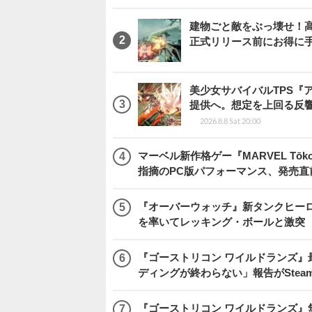
建物ごと敵をぶっ壊せ！高速
正式リリース前にお得に
美少女サバイバルTPS『
提供へ。想定を上回る反
2026.8.8 Sat 20:00
マーベル新作格ゲー『MARVEL Tōkon
指摘のPC版パフォーマンス、発売直
『オーバーウォッチ』新タンクヒーロー
を率いてレッキング・ボールと激突
『ゴーストリコン ワイルドランズ』
ディングが終わらない」報告がSte
『ゴーストリコン ワイルドランズ』無料アプデ「