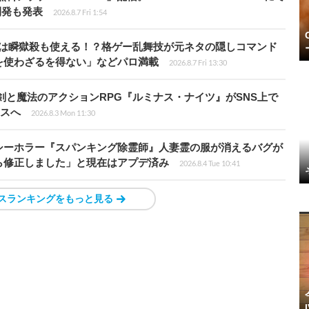
開発も発表
2026.8.7 Fri 1:54
プールは瞬獄殺も使える！？格ゲー乱舞技が元ネタの隠しコマンド
を使わざるを得ない」などパロ満載
2026.8.7 Fri 13:30
剣と魔法のアクションRPG『ルミナス・ナイツ』がSNS上で
ースへ
2026.8.3 Mon 11:30
シーホラー『スパンキング除霊師』人妻霊の服が消えるバグが
ら修正しました」と現在はアプデ済み
2026.8.4 Tue 10:41
スランキングをもっと見る