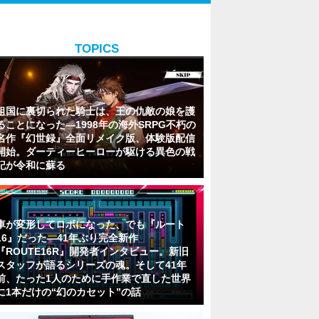
TOPICS
祖国に裏切られた騎士は、王の仇敵の娘を護
ることになった―1998年の海外SRPG不朽の
名作『幻世録』全面リメイク版、体験版配信
開始。ダーティーヒーローが駆ける異色の戦
記が令和に蘇る
車が変形してロボになった、でも『ルート
16』だった―41年ぶり完全新作
『ROUTE16R』開発者インタビュー。新旧
スタッフが語るシリーズの魂。そして41年
前、たった1人のために手作業で直した世界
に1本だけの“幻のカセット”の話