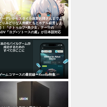
クーデレからスタイル抜群お姉さんまでより
どりみどりな人外娘たちとホテル経営しよ
う！「クトゥルフ×美少女」テーマの
ADV『ヨグ=ソトースの庭』が日本語対応
ゲームコマースの最前線ーXsolla特集