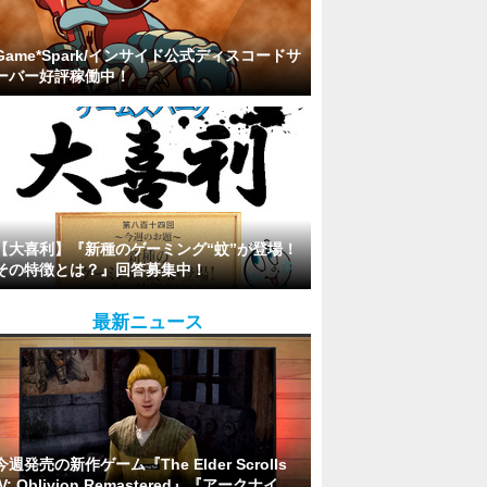
Game*Spark/インサイド公式ディスコードサ
ーバー好評稼働中！
【大喜利】『新種のゲーミング“蚊”が登場！
その特徴とは？』回答募集中！
最新ニュース
今週発売の新作ゲーム『The Elder Scrolls
IV: Oblivion Remastered』『アークナイ