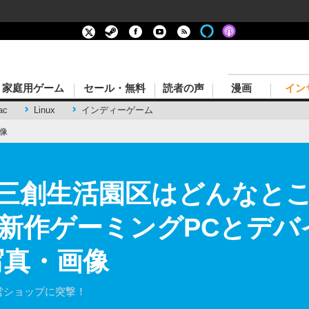
家庭用ゲーム
セール・無料
読者の声
漫画
イン
ac
Linux
インディーゲーム
像
三創生活園区はどんなとこ
e」は新作ゲーミングPCとデ
写真・画像
営ショップに突撃！