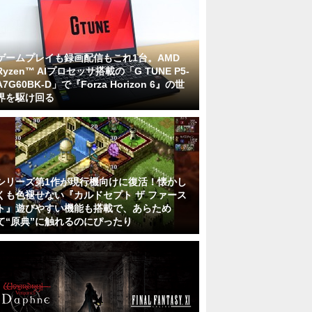
ゲームプレイも録画配信もこれ1台。AMD
Ryzen™ AIプロセッサ搭載の「G TUNE P5-
A7G60BK-D」で『Forza Horizon 6』の世
界を駆け回る
シリーズ第1作が現行機向けに復活！懐かし
くも色褪せない『カルドセプト ザ ファース
ト』遊びやすい機能も搭載で、あらため
て“原典”に触れるのにぴったり