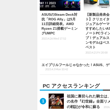
ASUSのSteam Deck対
【新製品発表会
抗「ROG Ally」は5月
ト】クリエイタ
11日詳細発表。AMD
ジュアルゲーマ
Ryzen Z1搭載ゲーミン
すすめしたいAS
グUMPC
ノートPCライ
プ！デュアルス
2023.4.26 Wed 17:52
ンモデルはベス
ベスト
2023.4.21 Fri 20:00
エイプリルフールじゃなかった！ASUS、ゲー
2023.4.3 Mon 10:42
PC アクセスランキング
祖国に裏切られた騎士は、
の名作『幻世録』全面リ
の戦記が令和に蘇る
2026.