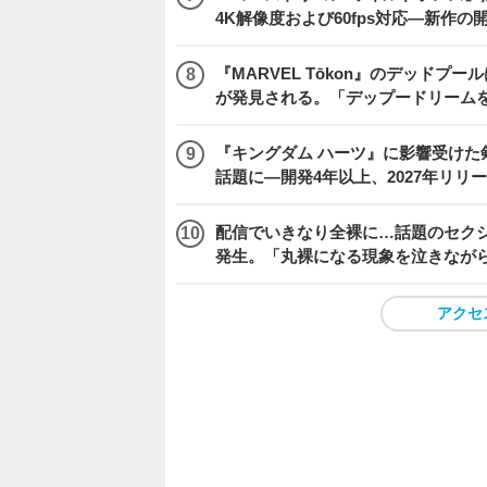
4K解像度および60fps対応―新作の
『MARVEL Tōkon』のデッド
が発見される。「デップードリーム
『キングダム ハーツ』に影響受けた
話題に―開発4年以上、2027年リリ
配信でいきなり全裸に…話題のセク
発生。「丸裸になる現象を泣きなが
アクセ