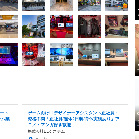
ート
ゲーム向けUIデザイナーアシスタント正社員・
ーム業
資格不問「正社員/週休2日制/育休実績あり」ア
ニメ・マンガ好き歓迎
株式会社ELシステム