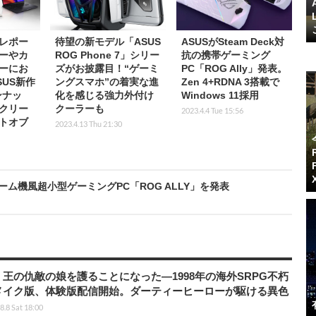
レポー
待望の新モデル「ASUS
ASUSがSteam Deck対
ーやカ
ROG Phone 7」シリー
抗の携帯ゲーミング
ーにお
ズがお披露目！“ゲーミ
PC「ROG Ally」発表。
US新作
ングスマホ”の着実な進
Zen 4+RDNA 3搭載で
ンナッ
化を感じる強力外付け
Windows 11採用
クリー
クーラーも
2023.4.4 Tue 15:56
トオブ
2023.4.13 Thu 21:30
ム機風超小型ゲーミングPC「ROG ALLY」を発表
王の仇敵の娘を護ることになった―1998年の海外SRPG不朽
メイク版、体験版配信開始。ダーティーヒーローが駆ける異色
8.8 Sat 18:00