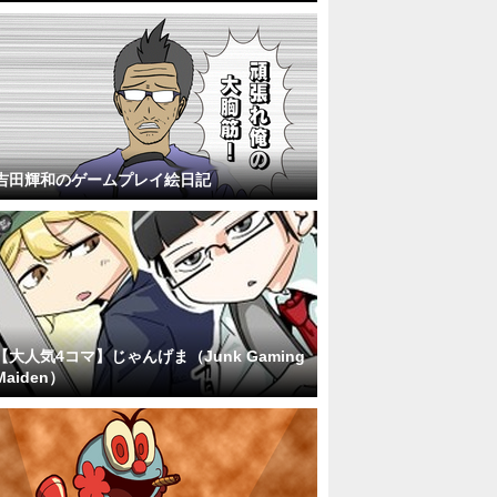
吉田輝和のゲームプレイ絵日記
【大人気4コマ】じゃんげま（Junk Gaming
Maiden）