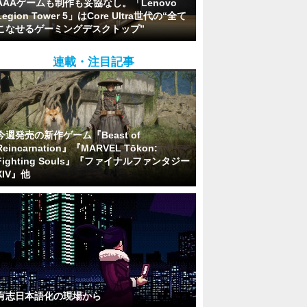
AAAゲームも制作も妥協なし。「Lenovo
Legion Tower 5」はCore Ultra世代の“全て
こなせるゲーミングデスクトップ”
連載・注目記事
今週発売の新作ゲーム『Beast of
Reincarnation』『MARVEL Tōkon:
Fighting Souls』『ファイナルファンタジー
XIV』他
有志日本語化の現場から