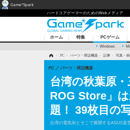
Game*Spark
ハードコアゲーマーのためのWebメディア
ホーム
特集
PCゲーム
Windows
M
ホーム
›
PC
›
パーツ・周辺機器
›
記事
›
写真・画
PC
パーツ・周辺機器
台湾の秋葉原・
ROG Stor
題！ 39枚目の
台湾の電気街とそこで展開するASUS直