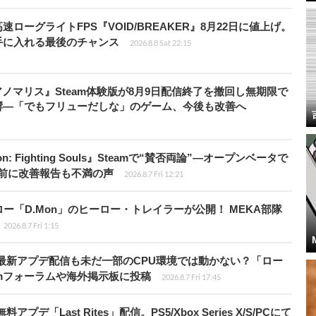
ローグライトFPS『VOID/BREAKER』8月22日に値上げ。
手に入れる最後のチャンス
2026.8.8 Sat 22:15
アノマリス』Steam体験版が8月9日配信終了を撤回し無期限で
響―「でもフリューだしな」のゲーム、今後も改善へ
: Fighting Souls』Steamで“賛否両論”―オープンベータで
前に改善報告も不満の声
2026.8.7 Fri 12:21
「D.Mon」のヒーロー・トレイラーが公開！ MEKA部隊
2026.8.7 Fri 1:15
最新アプデ配信も未だ一部のCPU環境では動かない？「ロー
amフォーラムや海外掲示板に投稿
2026.8.7 Fri 17:45
Last Rites」配信。PS5/Xbox Series X/S/PCにて