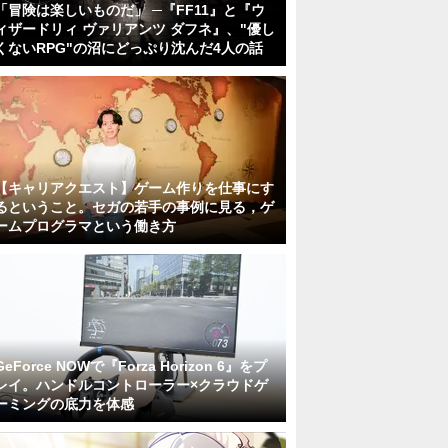
「冒険は楽しいものだ」 ─『FF11』と『ウ
ィザードリィ ヴァリアンツ ダフネ』、"優し
くないRPG"の沼にどっぷり沈んだ4人の話
【キャリアクエスト】ゲーム作りを仕事にす
るということ。セガの若手の事例に見る，ゲ
ームプログラマという働き方
GeForce NOWで『Forza Horizon 6』をプ
レイ。ハンドルコントローラー×クラウドゲ
ーミングの底力を体感