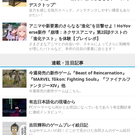
デスクトップ”
迫力を感じる強力スペック。メンテナンスしやすい構造もあり
がたい！
アニマや新要素のさらなる“進化”を目撃せよ！HoYov
erse新作『崩壊：ネクサスアニマ』第2回βテストの
「進化テスト」を体験【プレイレポ】
さまざまなアニマとの出会いや、スキルによってさらに戦略性
が増したバトルなど、本作の注目の要素に迫ります！
連載・注目記事
今週発売の新作ゲーム『Beast of Reincarnation』
『MARVEL Tōkon: Fighting Souls』『ファイナルフ
ァンタジーXIV』他
今週発売の新作ゲームはこちら。
有志日本語化の現場から
PCゲーマーなら何かとお世話になっているであろう有志翻訳者
に連続インタビュー。
吉田輝和のゲームプレイ絵日記
もはやゲムスパの顔！どこかで見かけた吉田さんのゲーム絵日