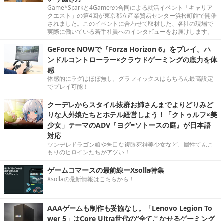
Game*Sparkと4Gamerの合同による就活イベント「キャリア
クエスト」の第4回が東京都立産業貿易センター浜松町館で開催
されました。このイベントに合わせて取材した、各社の現場で
実際に働いている若手社員へのインタビューをお届けします。
GeForce NOWで『Forza Horizon 6』をプレイ。ハ
ンドルコントローラー×クラウドゲーミングの底力を体
感
体感的にラグはほぼ無し。グラフィックスはもちろん最高設定
でプレイ可能！
クーデレからスタイル抜群お姉さんまでよりどりみど
りな人外娘たちとホテル経営しよう！「クトゥルフ×美
少女」テーマのADV『ヨグ=ソトースの庭』が日本語
対応
ツンデレドラゴン娘や無口な複眼死神美少女など、属性てんこ
もりのヒロインたちがアツい！
ゲームコマースの最前線ーXsolla特集
Xsollaの最新情報はこちらから！
AAAゲームも制作も妥協なし。「Lenovo Legion To
wer 5」はCore Ultra世代の“全てこなせるゲーミング