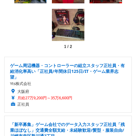
1
/
2
ゲーム周辺機器・コントローラーの組立スタッフ正社員・有
給消化率高い「正社員/年間休日125日/IT・ゲーム業界志
望」
Yts株式会社
大阪府
月給27万9,200円～35万6,600円
正社員
「新卒募集」ゲーム会社でのデータ入力スタッフ正社員「残
業ほぼなし」交通費全額支給・未経験歓迎/髪型・服装自由/
川崎市幸区新川通2丁目