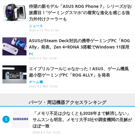
待望の新モデル「ASUS ROG Phone 7」シリーズがお
披露目！“ゲーミングスマホ”の着実な進化を感じる強
力外付けクーラーも
ニュース
2023.4.13 Thu 21:30
ASUSがSteam Deck対抗の携帯ゲーミングPC「ROG
Ally」発表。Zen 4+RDNA 3搭載でWindows 11採用
PC
2023.4.4 Tue 15:56
エイプリルフールじゃなかった！ASUS、ゲーム機風
超小型ゲーミングPC「ROG ALLY」を発表
ゲーム機
2023.4.3 Mon 10:42
パーツ・周辺機器アクセスランキング
「メモリ不足は少なくとも2028年まで解消しない」
サムスンも明言。メモリ大手3社や調査機関の見解が
ほぼ一致
2026.8.4 Tue 10:20