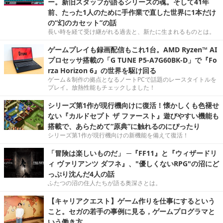
ー。新旧スタッフが語るシリーズの魂。そして41年
前、たった1人のために手作業で直した世界に1本だけ
の“幻のカセット”の話
長い時を経て受け継がれる過去と、新たに生まれるものとは。
ゲームプレイも録画配信もこれ1台。AMD Ryzen™ AI
プロセッサ搭載の「G TUNE P5-A7G60BK-D」で『Fo
rza Horizon 6』の世界を駆け回る
ゲーム＆制作の拠点となるノートPCで話題のレースタイトルを
プレイ。放熱性能もチェックしました！
シリーズ第1作が現行機向けに復活！懐かしくも色褪せ
ない『カルドセプト ザ ファースト』遊びやすい機能も
搭載で、あらためて“原典”に触れるのにぴったり
シリーズ第1作が現行機向けの新機能を備えて復活！
「冒険は楽しいものだ」 ─『FF11』と『ウィザードリ
ィ ヴァリアンツ ダフネ』、"優しくないRPG"の沼にど
っぷり沈んだ4人の話
ふたつの沼の住人たちが語る奥深さとは。
【キャリアクエスト】ゲーム作りを仕事にするという
こと。セガの若手の事例に見る，ゲームプログラマと
いう働き方