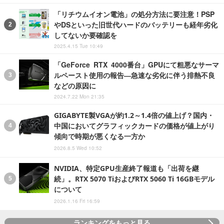
「リチウムイオン電池」の処分方法に要注意！PSP
やDSといった旧世代ハードのバッテリーも経年劣化
してないか要確認を
2025.4.15 Tue 10:49
「GeForce RTX 4000番台」GPUにて粗悪なサーマ
ルペースト使用の報告―急速な劣化に伴う排熱不良
などの原因に
2024.7.22 Mon 21:35
GIGABYTE製VGAが約1.2～1.4倍の値上げ？国内・
中国においてグラフィックカードの価格が値上がり
傾向で時期が悪くなる一方か
2026.8.5 Wed 10:52
NVIDIA、特定GPU生産終了報道も「出荷を継
続」。RTX 5070 TiおよびRTX 5060 Ti 16GBモデル
について
2026.1.16 Fri 16:59
ランキングをもっと見る