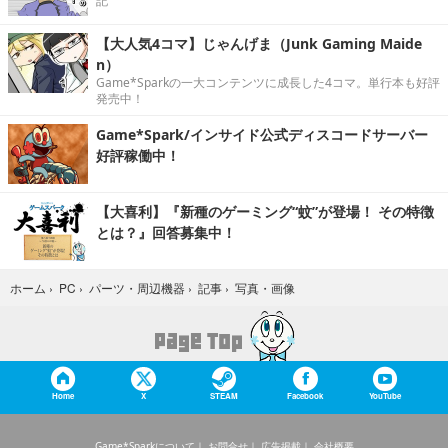
記
【大人気4コマ】じゃんげま（Junk Gaming Maide
n）
Game*Sparkの一大コンテンツに成長した4コマ。単行本も好評
発売中！
Game*Spark/インサイド公式ディスコードサーバー
好評稼働中！
【大喜利】『新種のゲーミング“蚊”が登場！ その特徴
とは？』回答募集中！
写真・画像
ホーム
›
PC
›
パーツ・周辺機器
›
記事
›
Home
X
STEAM
Facebook
YouTube
Game*Sparkについて
お問合せ
広告掲載
会社概要