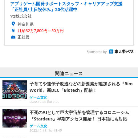
アプリゲーム開発サポートスタッフ・キャリアアップ支援
「正社員/土日祝休み」20代活躍中
Yts株式会社
神奈川県
月給32万7,800円～50万円
正社員
Sponsored by
関連ニュース
子育てや遺伝子改造などの新要素が追加される『Rim
World』新DLC「Biotech」配信！
ゲーム文化
2022.10.22 Sat 7:30
不死のAIとして巨大宇宙船を管理するコロニーシム
『Stardeus』早期アクセス開始！ 日本語にも対応
ゲーム文化
2022.10.13 Thu 18:45