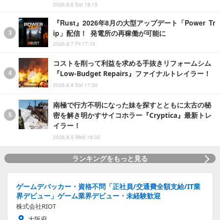
2026.8.8 Sat 18:15
『Rust』2026年8月の大型アップデート「Power Tr
ip」配信！ 発電所の再稼働が可能に
2026.8.7 Fri 17:15
コストを削って利益を求める手抜きリフォームシム
『Low-Budget Repairs』ファイナルトレイラー！
2026.8.8 Sat 17:30
南極で行方不明になった妹を探すとともに太古の秘
密を解き明かすサイコホラー『Cryptica』最新トレ
イラー！
2026.8.5 Wed 18:30
ランキングをもっと見る
ゲームデバッカー・資格不問「正社員/交通費全額支給/IT業
界デビュー」ゲーム業界デビュー・未経験歓迎
株式会社RIOT
大阪府