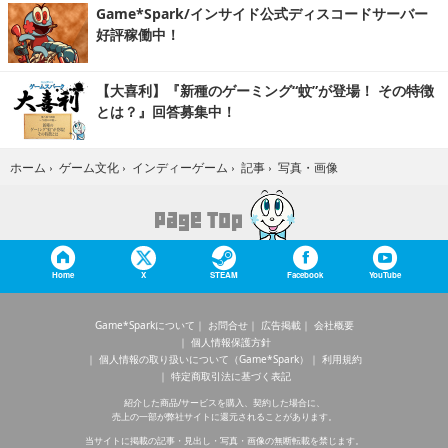
Game*Spark/インサイド公式ディスコードサーバー
好評稼働中！
【大喜利】『新種のゲーミング“蚊”が登場！ その特徴
とは？』回答募集中！
写真・画像
ホーム
›
ゲーム文化
›
インディーゲーム
›
記事
›
Home
X
STEAM
Facebook
YouTube
Game*Sparkについて
お問合せ
広告掲載
会社概要
個人情報保護方針
個人情報の取り扱いについて（Game*Spark）
利用規約
特定商取引法に基づく表記
紹介した商品/サービスを購入、契約した場合に、
売上の一部が弊社サイトに還元されることがあります。
当サイトに掲載の記事・見出し・写真・画像の無断転載を禁じます。