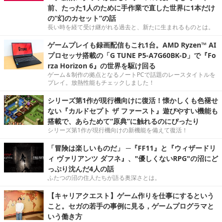
前、たった1人のために手作業で直した世界に1本だけ
の“幻のカセット”の話
長い時を経て受け継がれる過去と、新たに生まれるものとは。
ゲームプレイも録画配信もこれ1台。AMD Ryzen™ AI
プロセッサ搭載の「G TUNE P5-A7G60BK-D」で『Fo
rza Horizon 6』の世界を駆け回る
ゲーム＆制作の拠点となるノートPCで話題のレースタイトルを
プレイ。放熱性能もチェックしました！
シリーズ第1作が現行機向けに復活！懐かしくも色褪せ
ない『カルドセプト ザ ファースト』遊びやすい機能も
搭載で、あらためて“原典”に触れるのにぴったり
シリーズ第1作が現行機向けの新機能を備えて復活！
「冒険は楽しいものだ」 ─『FF11』と『ウィザードリ
ィ ヴァリアンツ ダフネ』、"優しくないRPG"の沼にど
っぷり沈んだ4人の話
ふたつの沼の住人たちが語る奥深さとは。
【キャリアクエスト】ゲーム作りを仕事にするという
こと。セガの若手の事例に見る，ゲームプログラマと
いう働き方