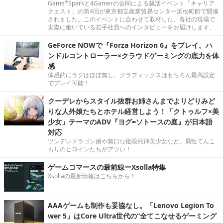
Game*Sparkと4Gamerの合同による就活イベント「キャリア
クエスト」の第4回が東京都立産業貿易センター浜松町館で開催
されました。このイベントに合わせて取材した、各社の現場で
実際に働いている若手社員へのインタビューをお届けします。
GeForce NOWで『Forza Horizon 6』をプレイ。ハ
ンドルコントローラー×クラウドゲーミングの底力を体
感
体感的にラグはほぼ無し。グラフィックスはもちろん最高設定
でプレイ可能！
クーデレからスタイル抜群お姉さんまでよりどりみど
りな人外娘たちとホテル経営しよう！「クトゥルフ×美
少女」テーマのADV『ヨグ=ソトースの庭』が日本語
対応
ツンデレドラゴン娘や無口な複眼死神美少女など、属性てんこ
もりのヒロインたちがアツい！
ゲームコマースの最前線ーXsolla特集
Xsollaの最新情報はこちらから！
AAAゲームも制作も妥協なし。「Lenovo Legion To
wer 5」はCore Ultra世代の“全てこなせるゲーミング