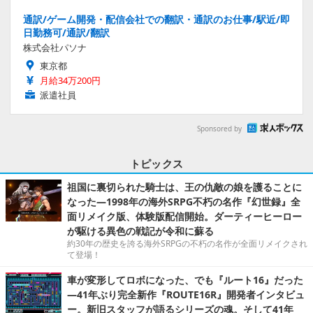
通訳/ゲーム開発・配信会社での翻訳・通訳のお仕事/駅近/即
日勤務可/通訳/翻訳
株式会社パソナ
東京都
月給34万200円
派遣社員
Sponsored by
トピックス
祖国に裏切られた騎士は、王の仇敵の娘を護ることに
なった―1998年の海外SRPG不朽の名作『幻世録』全
面リメイク版、体験版配信開始。ダーティーヒーロー
が駆ける異色の戦記が令和に蘇る
約30年の歴史を誇る海外SRPGの不朽の名作が全面リメイクされ
て登場！
車が変形してロボになった、でも『ルート16』だった
―41年ぶり完全新作『ROUTE16R』開発者インタビュ
ー。新旧スタッフが語るシリーズの魂。そして41年