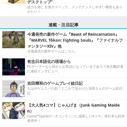
デスクトップ”
迫力を感じる強力スペック。メンテナンスしやすい構造もあり
がたい！
連載・注目記事
今週発売の新作ゲーム『Beast of Reincarnation』
『MARVEL Tōkon: Fighting Souls』『ファイナルフ
ァンタジーXIV』他
今週発売の新作ゲームはこちら。
有志日本語化の現場から
PCゲーマーなら何かとお世話になっているであろう有志翻訳者
に連続インタビュー。
吉田輝和のゲームプレイ絵日記
もはやゲムスパの顔！どこかで見かけた吉田さんのゲーム絵日
記
【大人気4コマ】じゃんげま（Junk Gaming Maide
n）
Game*Sparkの一大コンテンツに成長した4コマ。単行本も好評
発売中！