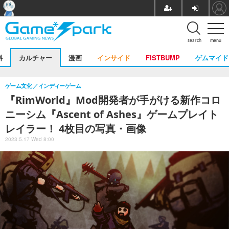
search
menu
料
カルチャー
漫画
インサイド
FISTBUMP
ゲムマイド
ゲーム文化
インディーゲーム
『RimWorld』Mod開発者が手がける新作コロ
ニーシム『Ascent of Ashes』ゲームプレイト
レイラー！ 4枚目の写真・画像
2023.5.17 Wed 8:00