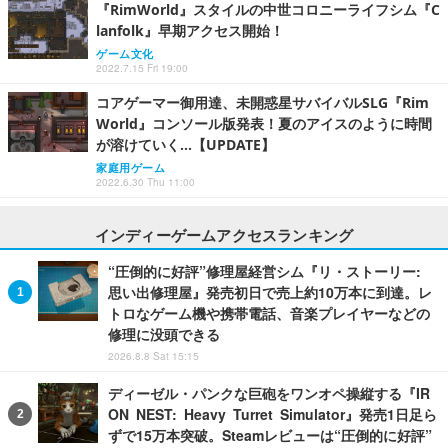
『RimWorld』スタイルの中世コロニーライフシム『C
lanfolk』早期アクセス開始！
ゲーム文化
2022.7.15 Fri 19:00
コアゲーマー御用達、未開惑星サバイバルSLG『Rim
World』コンソール版発表！夏のアイスのように時間
が溶けていく…【UPDATE】
家庭用ゲーム
2022.6.30 Thu 11:00
インディーゲームアクセスランキング
“圧倒的に好評”修理屋経営シム『リ・ストーリー:
思い出修理屋』発売初日で売上約10万本に到達。レ
トロなゲーム機や携帯電話、音楽プレイヤーなどの
修理に没頭できる
2026.8.8 Sat 15:15
ディーゼル・パンクな巨砲をワンオペ操縦する『IR
ON NEST: Heavy Turret Simulator』発売1日足ら
ずで15万本突破。Steamレビューは“圧倒的に好評”