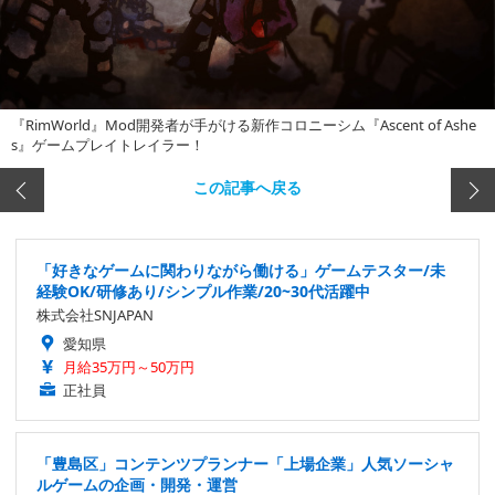
『RimWorld』Mod開発者が手がける新作コロニーシム『Ascent of Ashe
s』ゲームプレイトレイラー！
この記事へ戻る
「好きなゲームに関わりながら働ける」ゲームテスター/未
経験OK/研修あり/シンプル作業/20~30代活躍中
株式会社SNJAPAN
愛知県
月給35万円～50万円
正社員
「豊島区」コンテンツプランナー「上場企業」人気ソーシャ
ルゲームの企画・開発・運営