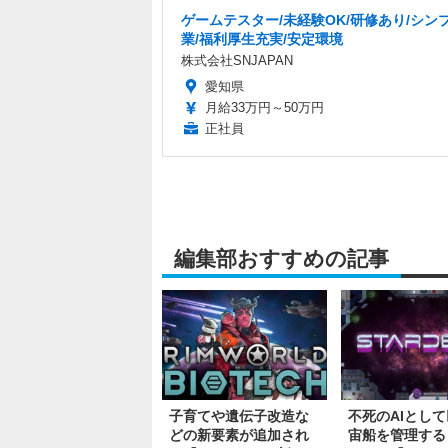
ゲームテスター/未経験OK/研修あり/シン
業/福利厚生充実/安定環境
株式会社SNJAPAN
愛知県
月給33万円～50万円
正社員
編集部おすすめの記事
子育てや遺伝子改造な
不死のAIとし
どの新要素が追加され
宙船を管理する