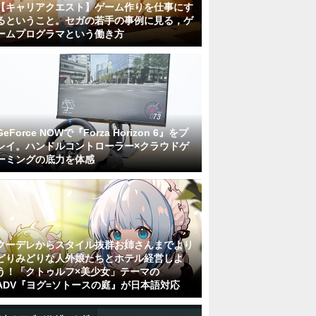
【キャリアクエスト】ゲーム作りを仕事にす
るということ。セガの若手の事例に見る，ゲ
ームプログラマという働き方
GeForce NOWで『Forza Horizon 6』をプ
レイ。ハンドルコントローラー×クラウドゲ
ーミングの底力を体感
クーデレからスタイル抜群お姉さんまでより
どりみどりな人外娘たちとホテル経営しよ
う！「クトゥルフ×美少女」テーマの
ADV『ヨグ=ソトースの庭』が日本語対応