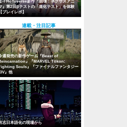
よ！HoYoverse新作『崩壊：ネクサスアニ
マ』第2回βテストの「進化テスト」を体験
【プレイレポ】
連載・注目記事
今週発売の新作ゲーム『Beast of
Reincarnation』『MARVEL Tōkon:
Fighting Souls』『ファイナルファンタジー
XIV』他
有志日本語化の現場から