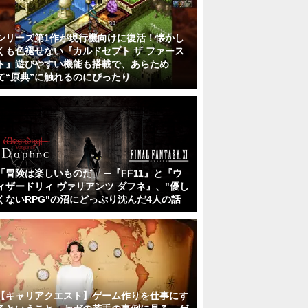
シリーズ第1作が現行機向けに復活！懐かし
くも色褪せない『カルドセプト ザ ファース
ト』遊びやすい機能も搭載で、あらため
て“原典”に触れるのにぴったり
「冒険は楽しいものだ」 ─『FF11』と『ウ
ィザードリィ ヴァリアンツ ダフネ』、"優し
くないRPG"の沼にどっぷり沈んだ4人の話
【キャリアクエスト】ゲーム作りを仕事にす