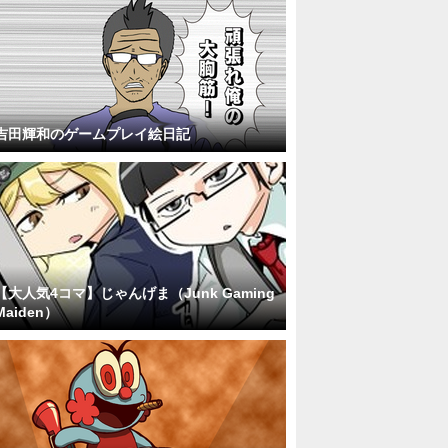
吉田輝和のゲームプレイ絵日記
【大人気4コマ】じゃんげま（Junk Gaming
Maiden）