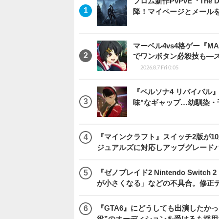
フロム新作PvPvE『The
降！マイページとメール
マーベル4vs4格ゲー『MA
でワンボタン必殺技も―
2026.8.7 Fri 0:05
『ペルソナ4 リバイバル
味"なギャップ…幼馴染
『マインクラフト』スイッチ2版が1
ジュアルズに対応しアップグレード
『ゼノブレイド2 Nintendo Swit
が小さくなる」などの不具合。修正
『GTA6』にどうしても出演したかっ
役”のオーディションを受けるも採用