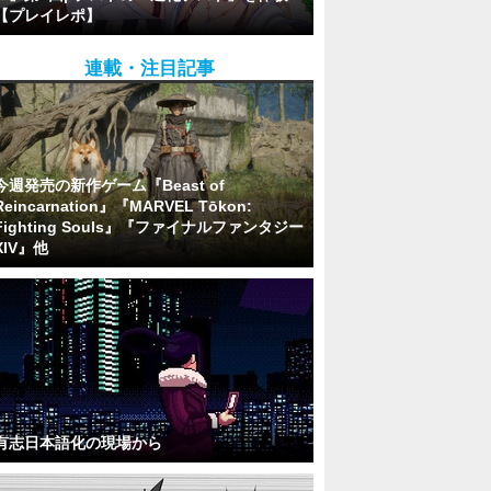
【プレイレポ】
連載・注目記事
今週発売の新作ゲーム『Beast of
Reincarnation』『MARVEL Tōkon:
Fighting Souls』『ファイナルファンタジー
XIV』他
有志日本語化の現場から