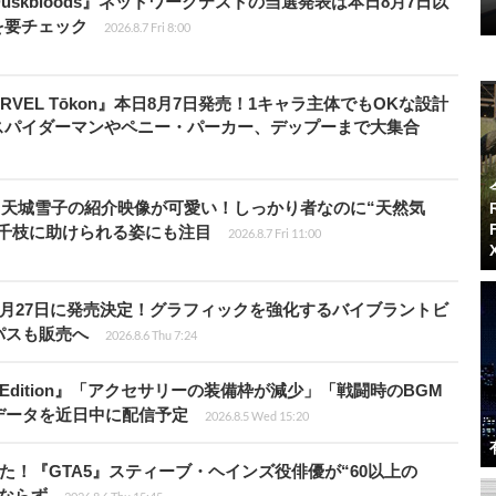
 Duskbloods』ネットワークテストの当選発表は本日8月7日以
を要チェック
2026.8.7 Fri 8:00
RVEL Tōkon』本日8月7日発売！1キャラ主体でもOKな設計
スパイダーマンやペニー・パーカー、デップーまで大集合
』天城雪子の紹介映像が可愛い！しっかり者なのに“天然気
・千枝に助けられる姿にも注目
2026.8.7 Fri 11:00
0月27日に発売決定！グラフィックを強化するバイブラントビ
パスも販売へ
2026.8.6 Thu 7:24
ch 2 Edition』「アクセサリーの装備枠が減少」「戦闘時のBGM
データを近日中に配信予定
2026.8.5 Wed 15:20
た！『GTA5』スティーブ・ヘインズ役俳優が“60以上の
ならず