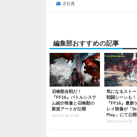
正社員
編集部おすすめの記事
召喚獣合戦だ！
気になるストー
『FF16』バトルシステ
戦闘シーンも！
ム紹介映像と召喚獣の
『FF16』最新
新規アートが公開
レイ映像が「Stat
Play」にて公開
2023.5.2 Tue 13:30
2023.4.14 Fri 6:22