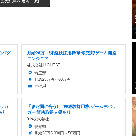
この記事へ戻る
3/3
のバグ
月給28万～/未経験採用枠/研修充実/ゲーム開発
エンジニア
株式会社HIGHEST
埼玉県
月給28万円～60万円
正社員
ッガ
「まだ間に合う!」/未経験採用枠/ゲームデバッ
あり
ガー/資格取得支援あり
Yts株式会社
愛知県
月給28万5,000円～50万円