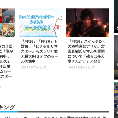
『FF16』『FF7R』も
『FF16』スイッチ2へ
: 超力兵団
対象！『ピクセルリマ
の移植意欲アリか。吉
円に『龍が
スター』もズラリと並
田直樹氏がマルチ展開
99円、
ぶ最大64％オフのセー
について「残るは任天
ルズ』
ル実施中
堂さんだけ」と発言
ゲオ店舗
2025.7.29 Tue 16:30
2025.6.23 Mon 11:17
ムセー
にスター
6
キング