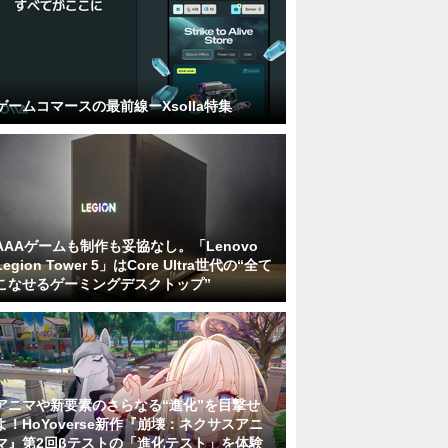
ゲームコマースの最前線ーXsolla特集
AAAゲームも制作も妥協なし。「Lenovo
Legion Tower 5」はCore Ultra世代の“全て
こなせるゲーミングデスクトップ”
アニマや新要素のさらなる“進化”を目撃せ
よ！HoYoverse新作『崩壊：ネクサスアニ
マ』第2回βテストの「進化テスト」を体験