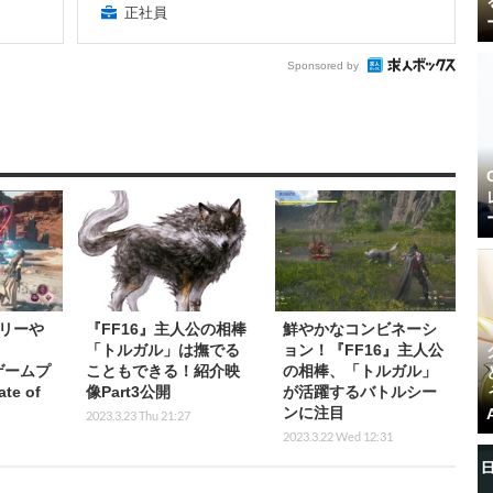
正社員
Sponsored by
リーや
『FF16』主人公の相棒
鮮やかなコンビネーシ
「トルガル」は撫でる
ョン！『FF16』主人公
ゲームプ
こともできる！紹介映
の相棒、「トルガル」
e of
像Part3公開
が活躍するバトルシー
ンに注目
2023.3.23 Thu 21:27
2023.3.22 Wed 12:31