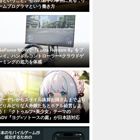
るということ。セガの若手の事例に見る，ゲ
ームプログラマという働き方
GeForce NOWで『Forza Horizon 6』をプ
レイ。ハンドルコントローラー×クラウドゲ
ーミングの底力を体感
クーデレからスタイル抜群お姉さんまでより
どりみどりな人外娘たちとホテル経営しよ
う！「クトゥルフ×美少女」テーマの
ADV『ヨグ=ソトースの庭』が日本語対応