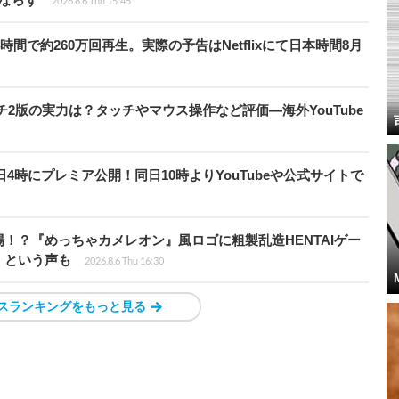
2026.8.6 Thu 15:45
時間で約260万回再生。実際の予告はNetflixにて日本時間8月
チ2版の実力は？タッチやマウス操作など評価―海外YouTube
月28日4時にプレミア公開！同日10時よりYouTubeや公式サイトで
！？『めっちゃカメレオン』風ロゴに粗製乱造HENTAIゲー
」という声も
2026.8.6 Thu 16:30
スランキングをもっと見る