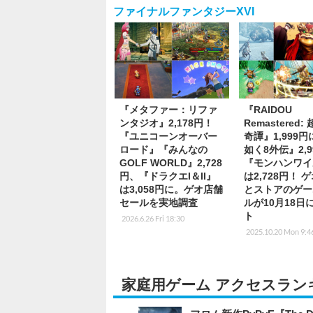
ファイナルファンタジーXVI
『メタファー：リファ
『RAIDOU
ンタジオ』2,178円！
Remastered
『ユニコーンオーバー
奇譚』1,999
ロード』『みんなの
如く8外伝』2,9
GOLF WORLD』2,728
『モンハンワイ
円、『ドラクエI＆II』
は2,728円！ 
は3,058円に。ゲオ店舗
とストアのゲー
セールを実地調査
ルが10月18日
ト
2026.6.26 Fri 18:30
2025.10.20 Mon 9:4
家庭用ゲーム アクセスラン