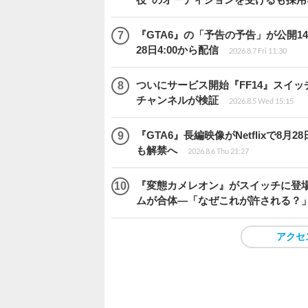
『GTA6』の「予告の予告」が公開14
28日4:00から配信
2026.8.7 Fri 11:30
ついにサービス開始『FF14』スイッ
チャンネルが検証
2026.8.5 Wed 15:15
『GTA6』長編映像がNetflixで8
も解禁へ
2026.8.6 Thu 21:27
『変態カメレオン』がスイッチに登場
ムが合体―「なぜこれが許される？
アクセ