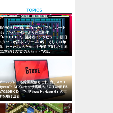
TOPICS
車が変形してロボになった、でも『ルート
16』だった―41年ぶり完全新作
『ROUTE16R』開発者インタビュー。新旧
スタッフが語るシリーズの魂。そして41年
前、たった1人のために手作業で直した世界
に1本だけの“幻のカセット”の話
ゲームプレイも録画配信もこれ1台。AMD
Ryzen™ AIプロセッサ搭載の「G TUNE P5-
A7G60BK-D」で『Forza Horizon 6』の世
界を駆け回る