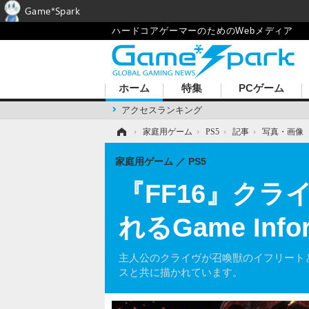
Game*Spark
ハードコアゲーマーのためのWebメディア
ホーム
特集
PCゲーム
アクセスランキング
ホーム
›
家庭用ゲーム
›
PS5
›
記事
›
写真・画像
家庭用ゲーム
PS5
『FF16』ク
れるGame In
主人公のクライヴが召喚獣のイフリート
スと共に描かれています。