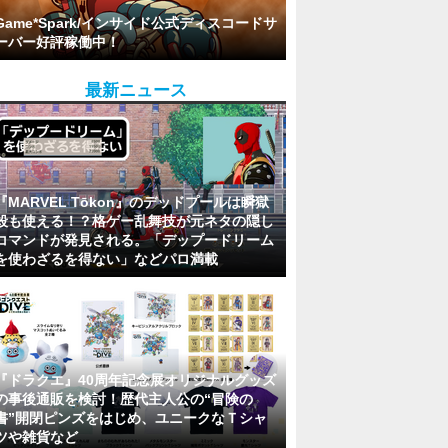
Game*Spark/インサイド公式ディスコードサ
ーバー好評稼働中！
最新ニュース
『MARVEL Tōkon』のデッドプールは瞬獄
殺も使える！？格ゲー乱舞技が元ネタの隠し
コマンドが発見される。「デップードリーム
を使わざるを得ない」などパロ満載
『ドラクエ』40周年記念展オリジナルグッズ
の事後通販を検討！歴代主人公の“冒険の
書”開閉ピンズをはじめ、ユニークなＴシャ
ツや雑貨など