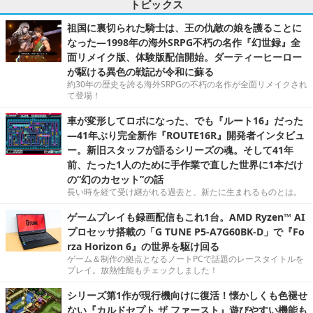
トピックス
祖国に裏切られた騎士は、王の仇敵の娘を護ることに
なった―1998年の海外SRPG不朽の名作『幻世録』全
面リメイク版、体験版配信開始。ダーティーヒーロー
が駆ける異色の戦記が令和に蘇る
約30年の歴史を誇る海外SRPGの不朽の名作が全面リメイクされ
て登場！
車が変形してロボになった、でも『ルート16』だった
―41年ぶり完全新作『ROUTE16R』開発者インタビュ
ー。新旧スタッフが語るシリーズの魂。そして41年
前、たった1人のために手作業で直した世界に1本だけ
の“幻のカセット”の話
長い時を経て受け継がれる過去と、新たに生まれるものとは。
ゲームプレイも録画配信もこれ1台。AMD Ryzen™ AI
プロセッサ搭載の「G TUNE P5-A7G60BK-D」で『Fo
rza Horizon 6』の世界を駆け回る
ゲーム＆制作の拠点となるノートPCで話題のレースタイトルを
プレイ。放熱性能もチェックしました！
シリーズ第1作が現行機向けに復活！懐かしくも色褪せ
ない『カルドセプト ザ ファースト』遊びやすい機能も