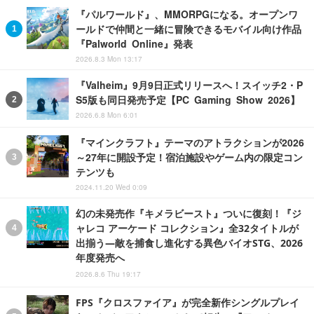
『パルワールド』、MMORPGになる。オープンワ
ールドで仲間と一緒に冒険できるモバイル向け作品
『Palworld Online』発表
2026.8.3 Mon 13:17
『Valheim』9月9日正式リリースへ！スイッチ2・P
S5版も同日発売予定【PC Gaming Show 2026】
2026.6.8 Mon 6:01
『マインクラフト』テーマのアトラクションが2026
～27年に開設予定！宿泊施設やゲーム内の限定コン
テンツも
2024.11.20 Wed 0:09
幻の未発売作『キメラビースト』ついに復刻！『ジ
ャレコ アーケード コレクション』全32タイトルが
出揃う―敵を捕食し進化する異色バイオSTG、2026
年度発売へ
2026.8.6 Thu 19:17
FPS『クロスファイア』が完全新作シングルプレイ