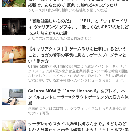
搭載で、あらためて“原典”に触れるのにぴったり
シリーズ第1作が現行機向けの新機能を備えて復活！
「冒険は楽しいものだ」 ─『FF11』と『ウィザードリ
ィ ヴァリアンツ ダフネ』、"優しくないRPG"の沼にど
っぷり沈んだ4人の話
ふたつの沼の住人たちが語る奥深さとは。
【キャリアクエスト】ゲーム作りを仕事にするという
こと。セガの若手の事例に見る，ゲームプログラマと
いう働き方
Game*Sparkと4Gamerの合同による就活イベント「キャリア
クエスト」の第4回が東京都立産業貿易センター浜松町館で開催
されました。このイベントに合わせて取材した、各社の現場で
実際に働いている若手社員へのインタビューをお届けします。
GeForce NOWで『Forza Horizon 6』をプレイ。ハ
ンドルコントローラー×クラウドゲーミングの底力を体
感
体感的にラグはほぼ無し。グラフィックスはもちろん最高設定
でプレイ可能！
クーデレからスタイル抜群お姉さんまでよりどりみど
りな人外娘たちとホテル経営しよう！「クトゥルフ×美