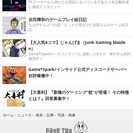
PCゲーマーなら何かとお世話になっているであろう有志翻訳者
に連続インタビュー。
吉田輝和のゲームプレイ絵日記
もはやゲムスパの顔！どこかで見かけた吉田さんのゲーム絵日
記
【大人気4コマ】じゃんげま（Junk Gaming Maide
n）
Game*Sparkの一大コンテンツに成長した4コマ。単行本も好評
発売中！
Game*Spark/インサイド公式ディスコードサーバー
好評稼働中！
【大喜利】『新種のゲーミング“蚊”が登場！ その特徴
とは？』回答募集中！
写真・画像
ホーム
›
ニュース
›
発表
›
記事
›