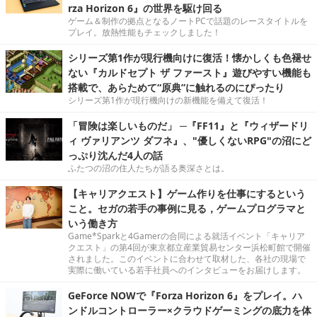
rza Horizon 6』の世界を駆け回る
ゲーム＆制作の拠点となるノートPCで話題のレースタイトルを
プレイ。放熱性能もチェックしました！
シリーズ第1作が現行機向けに復活！懐かしくも色褪せ
ない『カルドセプト ザ ファースト』遊びやすい機能も
搭載で、あらためて“原典”に触れるのにぴったり
シリーズ第1作が現行機向けの新機能を備えて復活！
「冒険は楽しいものだ」 ─『FF11』と『ウィザードリ
ィ ヴァリアンツ ダフネ』、"優しくないRPG"の沼にど
っぷり沈んだ4人の話
ふたつの沼の住人たちが語る奥深さとは。
【キャリアクエスト】ゲーム作りを仕事にするという
こと。セガの若手の事例に見る，ゲームプログラマと
いう働き方
Game*Sparkと4Gamerの合同による就活イベント「キャリア
クエスト」の第4回が東京都立産業貿易センター浜松町館で開催
されました。このイベントに合わせて取材した、各社の現場で
実際に働いている若手社員へのインタビューをお届けします。
GeForce NOWで『Forza Horizon 6』をプレイ。ハ
ンドルコントローラー×クラウドゲーミングの底力を体