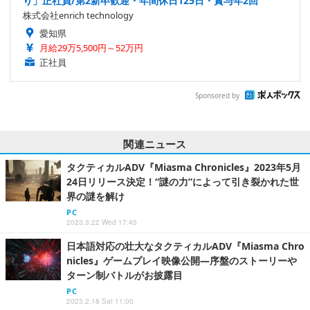
り」正社員/第2新卒歓迎・年間休日125日・賞与年2回
株式会社enrich technology
愛知県
月給29万5,500円～52万円
正社員
Sponsored by
関連ニュース
タクティカルADV『Miasma Chronicles』2023年5月
24日リリース決定！“謎の力”によって引き裂かれた世
界の謎を解け
PC
2023.3.22 Wed 17:45
日本語対応の壮大なタクティカルADV『Miasma Chro
nicles』ゲームプレイ映像公開―序盤のストーリーや
ターン制バトルがお披露目
PC
2023.2.18 Sat 11:00