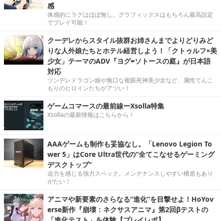
感
体感的にラグはほぼ無し。グラフィックスはもちろん最高設定
でプレイ可能！
クーデレからスタイル抜群お姉さんまでよりどりみど
りな人外娘たちとホテル経営しよう！「クトゥルフ×美
少女」テーマのADV『ヨグ=ソトースの庭』が日本語
対応
ツンデレドラゴン娘や無口な複眼死神美少女など、属性てんこ
もりのヒロインたちがアツい！
ゲームコマースの最前線ーXsolla特集
Xsollaの最新情報はこちらから！
AAAゲームも制作も妥協なし。「Lenovo Legion To
wer 5」はCore Ultra世代の“全てこなせるゲーミング
デスクトップ”
迫力を感じる強力スペック。メンテナンスしやすい構造もあり
がたい！
アニマや新要素のさらなる“進化”を目撃せよ！HoYov
erse新作『崩壊：ネクサスアニマ』第2回βテストの
「進化テスト」を体験【プレイレポ】