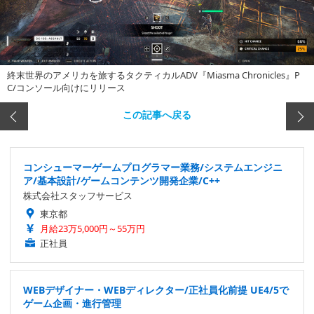
終末世界のアメリカを旅するタクティカルADV『Miasma Chronicles』P
C/コンソール向けにリリース
この記事へ戻る
コンシューマーゲームプログラマー業務/システムエンジニ
ア/基本設計/ゲームコンテンツ開発企業/C++
株式会社スタッフサービス
東京都
月給23万5,000円～55万円
正社員
WEBデザイナー・WEBディレクター/正社員化前提 UE4/5で
ゲーム企画・進行管理