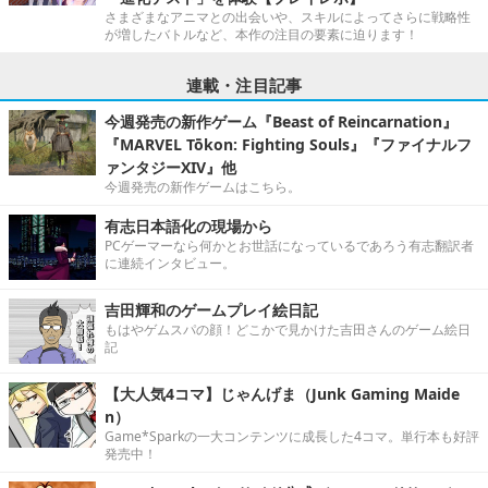
さまざまなアニマとの出会いや、スキルによってさらに戦略性
が増したバトルなど、本作の注目の要素に迫ります！
連載・注目記事
今週発売の新作ゲーム『Beast of Reincarnation』
『MARVEL Tōkon: Fighting Souls』『ファイナルフ
ァンタジーXIV』他
今週発売の新作ゲームはこちら。
有志日本語化の現場から
PCゲーマーなら何かとお世話になっているであろう有志翻訳者
に連続インタビュー。
吉田輝和のゲームプレイ絵日記
もはやゲムスパの顔！どこかで見かけた吉田さんのゲーム絵日
記
【大人気4コマ】じゃんげま（Junk Gaming Maide
n）
Game*Sparkの一大コンテンツに成長した4コマ。単行本も好評
発売中！