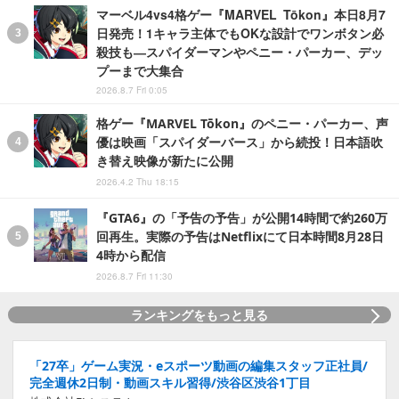
マーベル4vs4格ゲー『MARVEL Tōkon』本日8月7
日発売！1キャラ主体でもOKな設計でワンボタン必
殺技も―スパイダーマンやペニー・パーカー、デッ
プーまで大集合
2026.8.7 Fri 0:05
格ゲー『MARVEL Tōkon』のペニー・パーカー、声
優は映画「スパイダーバース」から続投！日本語吹
き替え映像が新たに公開
2026.4.2 Thu 18:15
『GTA6』の「予告の予告」が公開14時間で約260万
回再生。実際の予告はNetflixにて日本時間8月28日
4時から配信
2026.8.7 Fri 11:30
ランキングをもっと見る
「27卒」ゲーム実況・eスポーツ動画の編集スタッフ正社員/
完全週休2日制・動画スキル習得/渋谷区渋谷1丁目