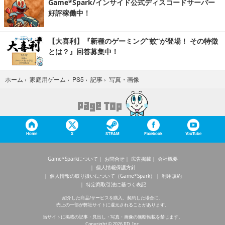
Game*Spark/インサイド公式ディスコードサーバー
好評稼働中！
【大喜利】『新種のゲーミング“蚊”が登場！ その特徴
とは？』回答募集中！
写真・画像
ホーム
›
家庭用ゲーム
›
PS5
›
記事
›
Home
X
STEAM
Facebook
YouTube
Game*Sparkについて
お問合せ
広告掲載
会社概要
個人情報保護方針
個人情報の取り扱いについて（Game*Spark）
利用規約
特定商取引法に基づく表記
紹介した商品/サービスを購入、契約した場合に、
売上の一部が弊社サイトに還元されることがあります。
当サイトに掲載の記事・見出し・写真・画像の無断転載を禁じます。
Copyright © 2026 IID, Inc.