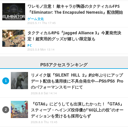
ワレモノ注意！ 敵キャラが陶器のタクティカルFPS
『Eliminator: The Encapsuled Nemesis』配信開始
ゲーム文化
2023.5.11 Thu 17:45
タクティカルRPG『Jagged Alliance 3』今夏発売決
定！超実用的グッズが嬉しい限定版も
PC
2023.5.8 Mon 13:14
PS5アクセスランキング
リメイク版『SILENT HILL 2』約2年ぶりにアップ
デート配信も適用後に不具合発生中―PS5/PS5 Pro
のパフォーマンスモードにて
2026.8.8 Sat 14:14
『GTA6』にどうしても出演したかった！『GTA5』
スティーブ・ヘインズ役俳優が“60以上の役”のオー
ディションを受けるも採用ならず
2026.8.6 Thu 15:45