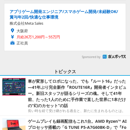
アプリゲーム開発エンジニア/スマホゲーム開発/未経験OK/
賞与年2回/快適な仕事環境
株式会社Meta Sales
大阪府
月給26万1,200円～55万円
正社員
Sponsored by
トピックス
車が変形してロボになった、でも『ルート16』だった
―41年ぶり完全新作『ROUTE16R』開発者インタビュ
ー。新旧スタッフが語るシリーズの魂。そして41年
前、たった1人のために手作業で直した世界に1本だけ
の“幻のカセット”の話
長い時を経て受け継がれる過去と、新たに生まれるものとは。
ゲームプレイも録画配信もこれ1台。AMD Ryzen™ AI
プロセッサ搭載の「G TUNE P5-A7G60BK-D」で『Fo