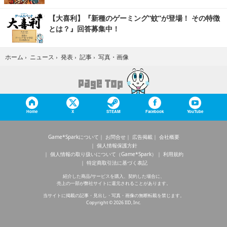
【大喜利】『新種のゲーミング“蚊”が登場！ その特徴
とは？』回答募集中！
写真・画像
ホーム
›
ニュース
›
発表
›
記事
›
Home
X
STEAM
Facebook
YouTube
Game*Sparkについて
お問合せ
広告掲載
会社概要
個人情報保護方針
個人情報の取り扱いについて（Game*Spark）
利用規約
特定商取引法に基づく表記
紹介した商品/サービスを購入、契約した場合に、
売上の一部が弊社サイトに還元されることがあります。
当サイトに掲載の記事・見出し・写真・画像の無断転載を禁じます。
Copyright © 2026 IID, Inc.