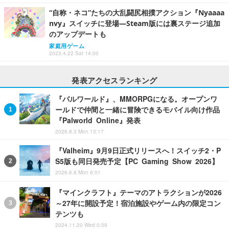
“自称・ネコ”たちの大乱闘尻相撲アクション『Nyaaaa
nvy』スイッチに登場―Steam版には裏ステージ追加
のアップデートも
家庭用ゲーム
2023.4.22 Sat 14:00
発表アクセスランキング
『パルワールド』、MMORPGになる。オープンワ
ールドで仲間と一緒に冒険できるモバイル向け作品
『Palworld Online』発表
2026.8.3 Mon 13:17
『Valheim』9月9日正式リリースへ！スイッチ2・P
S5版も同日発売予定【PC Gaming Show 2026】
2026.6.8 Mon 6:01
『マインクラフト』テーマのアトラクションが2026
～27年に開設予定！宿泊施設やゲーム内の限定コン
テンツも
2024.11.20 Wed 0:09