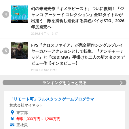
幻の未発売作『キメラビースト』ついに復刻！『ジ
ャレコ アーケード コレクション』全32タイトルが
出揃う―敵を捕食し進化する異色バイオSTG、2026
年度発売へ
2026.8.6 Thu 19:17
FPS『クロスファイア』が完全新作シングルプレイ
ヤーカバーアクションとして転生。『アンチャーテ
ッド』と『CoD:MW』手掛けた二人の新スタジオデ
ビュー作【インタビュー】
2026.6.6 Sat 11:15
ランキングをもっと見る
「リモート可」フルスタックゲームプログラマ
株式会社マイネット
東京都
年収1,000万円～1,200万円
正社員