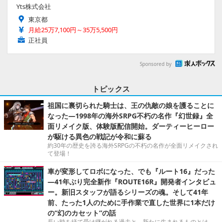
Yts株式会社
東京都
月給25万7,100円～35万5,500円
正社員
Sponsored by
トピックス
祖国に裏切られた騎士は、王の仇敵の娘を護ることに
なった―1998年の海外SRPG不朽の名作『幻世録』全
面リメイク版、体験版配信開始。ダーティーヒーロー
が駆ける異色の戦記が令和に蘇る
約30年の歴史を誇る海外SRPGの不朽の名作が全面リメイクされ
て登場！
車が変形してロボになった、でも『ルート16』だった
―41年ぶり完全新作『ROUTE16R』開発者インタビュ
ー。新旧スタッフが語るシリーズの魂。そして41年
前、たった1人のために手作業で直した世界に1本だけ
の“幻のカセット”の話
長い時を経て受け継がれる過去と、新たに生まれるものとは。