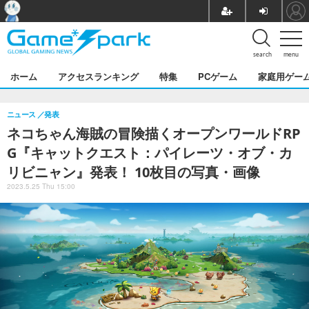
search
menu
ホーム
アクセスランキング
特集
PCゲーム
家庭用ゲー
ニュース
発表
ネコちゃん海賊の冒険描くオープンワールドRP
G『キャットクエスト：パイレーツ・オブ・カ
リビニャン』発表！ 10枚目の写真・画像
2023.5.25 Thu 15:00