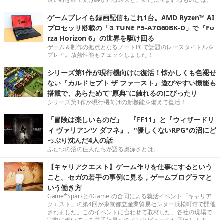
ゲームプレイも録画配信もこれ1台。AMD Ryzen™ AI
プロセッサ搭載の「G TUNE P5-A7G60BK-D」で『Fo
rza Horizon 6』の世界を駆け回る
ゲーム＆制作の拠点となるノートPCで話題のレースタイトルを
プレイ。放熱性能もチェックしました！
シリーズ第1作が現行機向けに復活！懐かしくも色褪せ
ない『カルドセプト ザ ファースト』遊びやすい機能も
搭載で、あらためて“原典”に触れるのにぴったり
シリーズ第1作が現行機向けの新機能を備えて復活！
「冒険は楽しいものだ」 ─『FF11』と『ウィザードリ
ィ ヴァリアンツ ダフネ』、"優しくないRPG"の沼にど
っぷり沈んだ4人の話
ふたつの沼の住人たちが語る奥深さとは。
【キャリアクエスト】ゲーム作りを仕事にするという
こと。セガの若手の事例に見る，ゲームプログラマと
いう働き方
Game*Sparkと4Gamerの合同による就活イベント「キャリア
クエスト」の第4回が東京都立産業貿易センター浜松町館で開催
されました。このイベントに合わせて取材した、各社の現場で
実際に働いている若手社員へのインタビューをお届けします。