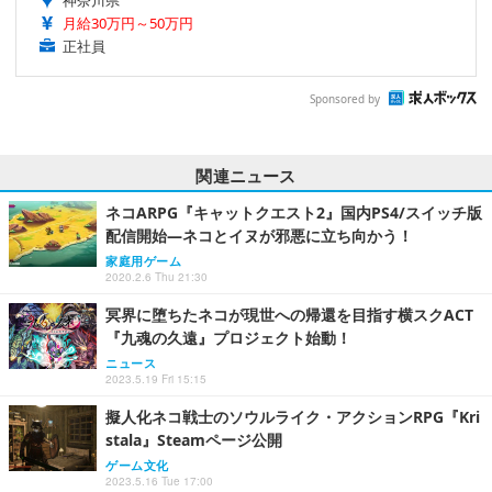
神奈川県
月給30万円～50万円
正社員
Sponsored by
関連ニュース
ネコARPG『キャットクエスト2』国内PS4/スイッチ版
配信開始―ネコとイヌが邪悪に立ち向かう！
家庭用ゲーム
2020.2.6 Thu 21:30
冥界に堕ちたネコが現世への帰還を目指す横スクACT
『九魂の久遠』プロジェクト始動！
ニュース
2023.5.19 Fri 15:15
擬人化ネコ戦士のソウルライク・アクションRPG『Kri
stala』Steamページ公開
ゲーム文化
2023.5.16 Tue 17:00