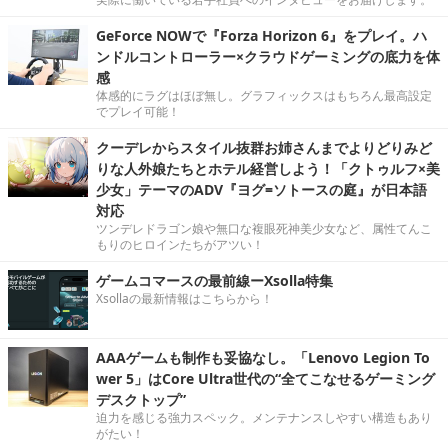
GeForce NOWで『Forza Horizon 6』をプレイ。ハ
ンドルコントローラー×クラウドゲーミングの底力を体
感
体感的にラグはほぼ無し。グラフィックスはもちろん最高設定
でプレイ可能！
クーデレからスタイル抜群お姉さんまでよりどりみど
りな人外娘たちとホテル経営しよう！「クトゥルフ×美
少女」テーマのADV『ヨグ=ソトースの庭』が日本語
対応
ツンデレドラゴン娘や無口な複眼死神美少女など、属性てんこ
もりのヒロインたちがアツい！
ゲームコマースの最前線ーXsolla特集
Xsollaの最新情報はこちらから！
AAAゲームも制作も妥協なし。「Lenovo Legion To
wer 5」はCore Ultra世代の“全てこなせるゲーミング
デスクトップ”
迫力を感じる強力スペック。メンテナンスしやすい構造もあり
がたい！