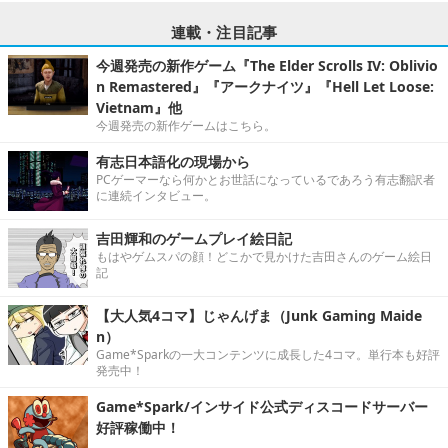
連載・注目記事
今週発売の新作ゲーム『The Elder Scrolls IV: Oblivio
n Remastered』『アークナイツ』『Hell Let Loose:
Vietnam』他
今週発売の新作ゲームはこちら。
有志日本語化の現場から
PCゲーマーなら何かとお世話になっているであろう有志翻訳者
に連続インタビュー。
吉田輝和のゲームプレイ絵日記
もはやゲムスパの顔！どこかで見かけた吉田さんのゲーム絵日
記
【大人気4コマ】じゃんげま（Junk Gaming Maide
n）
Game*Sparkの一大コンテンツに成長した4コマ。単行本も好評
発売中！
Game*Spark/インサイド公式ディスコードサーバー
好評稼働中！