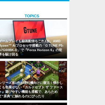
TOPICS
ゲームプレイも録画配信もこれ1台。AMD
Ryzen™ AIプロセッサ搭載の「G TUNE P5-
A7G60BK-D」で『Forza Horizon 6』の世
界を駆け回る
シリーズ第1作が現行機向けに復活！懐かし
くも色褪せない『カルドセプト ザ ファース
ト』遊びやすい機能も搭載で、あらため
て“原典”に触れるのにぴったり