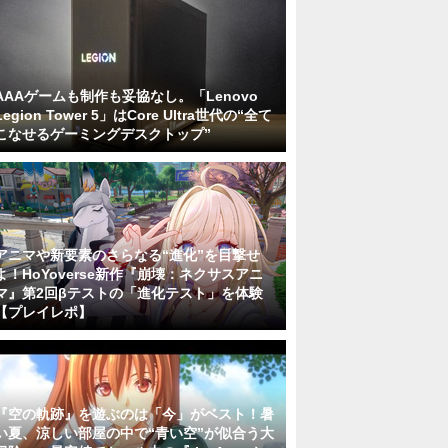
AAAゲームも制作も妥協なし。「Lenovo
Legion Tower 5」はCore Ultra世代の“全て
こなせるゲーミングデスクトップ”
アニマや新要素のさらなる“進化”を目撃せ
よ！HoYoverse新作『崩壊：ネクサスアニ
マ』第2回βテストの「進化テスト」を体験
【プレイレポ】
『空の軌跡』を遊ぶのは「今」がベスト！暑
い夏、涼しい部屋の中で“青い空”が似合う大