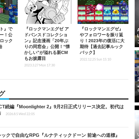
ト』で
『ロックマンエグゼ ア
『ロックマンエグゼ』
ー！公
ドバンスドコレクショ
やフォロワーを振り返
「ロック
ン』記念漫画「20年ぶ
り！2023年の復活に大
始
りの同窓会」公開！“懐
期待【過去記事ルック
かしい”が溢れる新CM
バック】
もお披露目
2022.12.25 Sun 15:10
2023.3.27 Mon 17:30
グ
続編『Moonlighter 2』9月2日正式リリース決定。初代は
布
2026.8.5 Wed 22:05
クラシックで自由なRPG『ルナティックドーン 前途への道標』