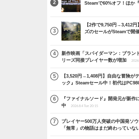
Steamで60%オフ！ほか
【2作で9,750円→3,4
ズのセールがSteamで
新作映画「スパイダーマン：ブランド・ニュ
リーズ同接プレイヤー数が増加
2026
【3,520円→1,408円】自由な冒
ック』Steamセール中！初代はPC98
『ファイナルソード』開発元が新作
中
2026.8.4 Tue 20:15
プレイヤー500万人突破の中国発ソ
「無常」の物語はまだ終わっていな