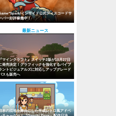
Game*Spark/インサイド公式ディスコードサ
ーバー好評稼働中！
最新ニュース
『マインクラフト』スイッチ2版が10月27日
に発売決定！グラフィックを強化するバイブ
ラントビジュアルズに対応しアップグレード
パスも販売へ
日本の団地を舞台にした平成レトロ風アドベ
ンチャーゲーム『Danchi Days』配信日決