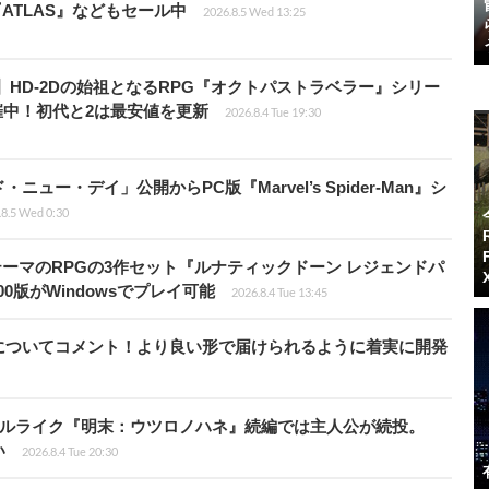
『ATLAS』などもセール中
2026.8.5 Wed 13:25
12円】HD-2Dの始祖となるRPG『オクトパストラベラー』シリー
開催中！初代と2は最安値を更新
2026.8.4 Tue 19:30
ー・デイ」公開からPC版『Marvel’s Spider-Man』シ
.8.5 Wed 0:30
険がテーマのRPGの3作セット『ルナティックドーン レジェンドパ
00版がWindowsでプレイ可能
2026.8.4 Tue 13:45
についてコメント！より良い形で届けられるように着実に開発
ウルライク『明末：ウツロノハネ』続編では主人公が続投。
い
2026.8.4 Tue 20:30