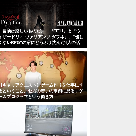
「冒険は楽しいものだ」 ─『FF11』と『ウ
ィザードリィ ヴァリアンツ ダフネ』、"優し
くないRPG"の沼にどっぷり沈んだ4人の話
【キャリアクエスト】ゲーム作りを仕事にす
るということ。セガの若手の事例に見る，ゲ
ームプログラマという働き方