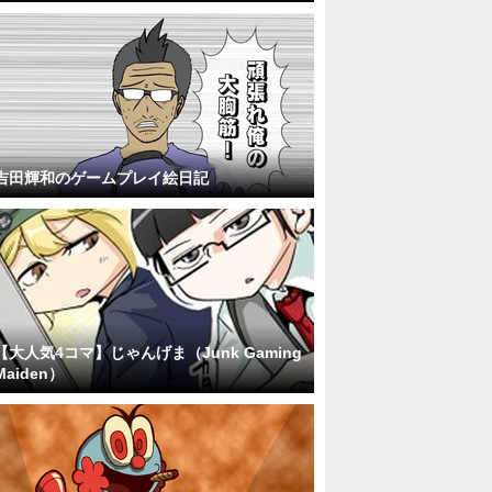
吉田輝和のゲームプレイ絵日記
【大人気4コマ】じゃんげま（Junk Gaming
Maiden）