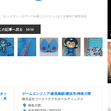
初代『ロックマン』のブーツを模したスリッパなどが海外で発売決定
この記事へ戻る
10/10
タッ
ゲームエンジニア/新高島駅/横浜市/神奈川県
・未
株式会社コーエーテクモホールディングス
目
神奈川県
年収480万円～860万円