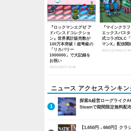
『ロックマンエグゼ ア
『マインクラフ
ドバンスドコレクショ
エックスバスタ
ン』世界累計販売数が
式コラボDLC
100万本突破！超弩級の
マンX」配信開
「リカバリー
2023.2.22 Wed 17:44
1000000」で大記録を
お祝い
2023.4.28 Fri 12:40
ニュース アクセスランキン
探索&経営ローグライクACT
Steamで期間限定無料配
【1,650円→660円】