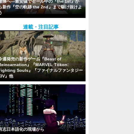
冒険へ―最安値でセール中の『the 1st』か
ら新作『空の軌跡 the 2nd』まで駆け抜けよ
う
連載・注目記事
今週発売の新作ゲーム『Beast of
Reincarnation』『MARVEL Tōkon:
Fighting Souls』『ファイナルファンタジー
XIV』他
有志日本語化の現場から