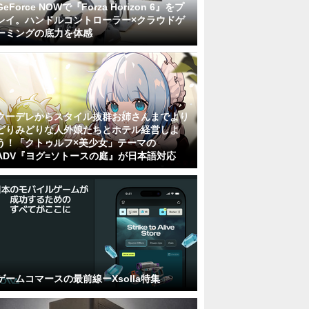
GeForce NOWで『Forza Horizon 6』をプ
レイ。ハンドルコントローラー×クラウドゲ
ーミングの底力を体感
クーデレからスタイル抜群お姉さんまでより
どりみどりな人外娘たちとホテル経営しよ
う！「クトゥルフ×美少女」テーマの
ADV『ヨグ=ソトースの庭』が日本語対応
ゲームコマースの最前線ーXsolla特集