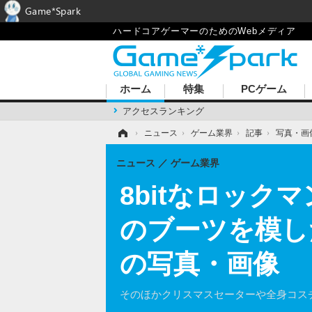
Game*Spark
ハードコアゲーマーのためのWebメディア
ホーム
特集
PCゲーム
アクセスランキング
ホーム
›
ニュース
›
ゲーム業界
›
記事
›
写真・画
ニュース
ゲーム業界
8bitなロッ
のブーツを模し
の写真・画像
そのほかクリスマスセーターや全身コス