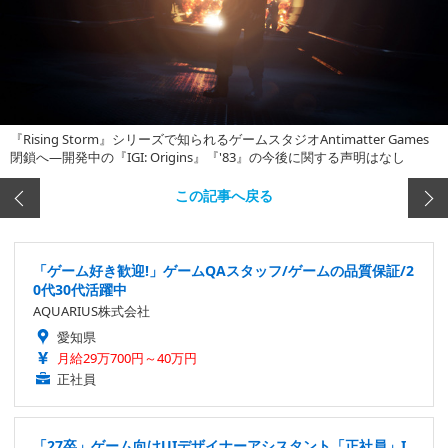
『Rising Storm』シリーズで知られるゲームスタジオAntimatter Games
閉鎖へ―開発中の『IGI: Origins』『'83』の今後に関する声明はなし
この記事へ戻る
「ゲーム好き歓迎!」ゲームQAスタッフ/ゲームの品質保証/2
0代30代活躍中
AQUARIUS株式会社
愛知県
月給29万700円～40万円
正社員
「27卒」ゲーム向けUIデザイナーアシスタント「正社員」I