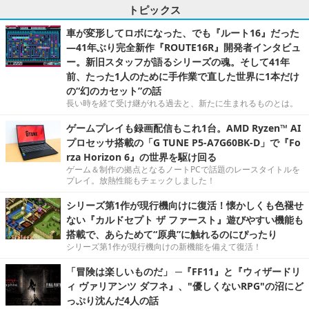
トピックス
車が変形してロボになった、でも『ルート16』だった
―41年ぶり完全新作『ROUTE16R』開発者インタビュ
ー。新旧スタッフが語るシリーズの魂。そして41年
前、たった1人のために手作業で直した世界に1本だけ
の“幻のカセット”の話
長い時を経て受け継がれる過去と、新たに生まれるものとは。
ゲームプレイも録画配信もこれ1台。AMD Ryzen™ AI
プロセッサ搭載の「G TUNE P5-A7G60BK-D」で『Fo
rza Horizon 6』の世界を駆け回る
ゲーム＆制作の拠点となるノートPCで話題のレースタイトルを
プレイ。放熱性能もチェックしました！
シリーズ第1作が現行機向けに復活！懐かしくも色褪せ
ない『カルドセプト ザ ファースト』遊びやすい機能も
搭載で、あらためて“原典”に触れるのにぴったり
シリーズ第1作が現行機向けの新機能を備えて復活！
「冒険は楽しいものだ」 ─『FF11』と『ウィザードリ
ィ ヴァリアンツ ダフネ』、"優しくないRPG"の沼にど
っぷり沈んだ4人の話