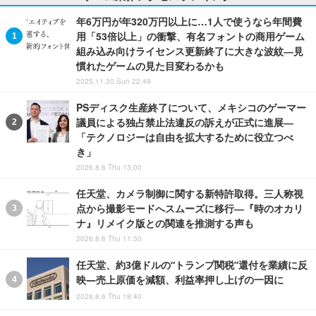
年6万円が年320万円以上に…1人で使うなら年間費
用「53倍以上」の衝撃、有名フォントの商用ゲーム
組み込み向けライセンス更新終了に大きな波紋―見
慣れたゲームの見た目変わるかも
2025.11.30 Sun 22:49
PSディスク生産終了について、メキシコのゲーマー
議員による独占禁止法違反の訴えが正式に進展―
「テクノロジーは自由を拡大するために役立つべ
き」
2026.8.6 Thu 13:00
任天堂、カメラ制御に関する新特許取得。三人称視
点から撮影モードへスムーズに移行―『時のオカリ
ナ』リメイク版との関連を推測する声も
2026.8.6 Thu 11:30
任天堂、約3億ドルの“トランプ関税”還付を業績に反
映―売上原価を減額、利益率押し上げの一因に
2026.8.6 Thu 18:40