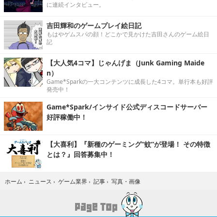
に連続インタビュー。
吉田輝和のゲームプレイ絵日記
もはやゲムスパの顔！どこかで見かけた吉田さんのゲーム絵日
記
【大人気4コマ】じゃんげま（Junk Gaming Maide
n）
Game*Sparkの一大コンテンツに成長した4コマ。単行本も好評
発売中！
Game*Spark/インサイド公式ディスコードサーバー
好評稼働中！
【大喜利】『新種のゲーミング“蚊”が登場！ その特徴
とは？』回答募集中！
写真・画像
ホーム
›
ニュース
›
ゲーム業界
›
記事
›