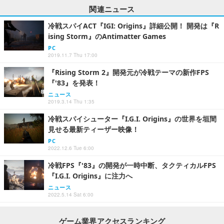
関連ニュース
冷戦スパイACT『IGI: Origins』詳細公開！ 開発は『R
ising Storm』のAntimatter Games
PC
2019.11.7 Thu 17:00
『Rising Storm 2』開発元が冷戦テーマの新作FPS
『'83』を発表！
ニュース
2019.3.14 Thu 1:35
冷戦スパイシューター『I.G.I. Origins』の世界を垣間
見せる最新ティーザー映像！
PC
2022.12.6 Tue 6:00
冷戦FPS『'83』の開発が一時中断、タクティカルFPS
『I.G.I. Origins』に注力へ
ニュース
2022.5.14 Sat 6:00
ゲーム業界アクセスランキング