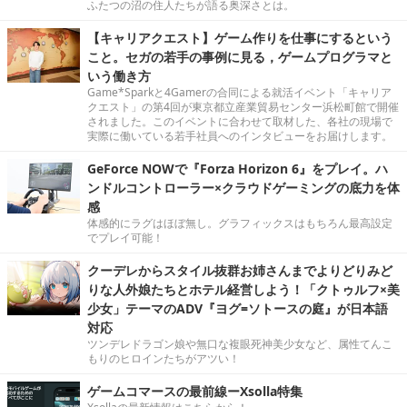
ふたつの沼の住人たちが語る奥深さとは。
【キャリアクエスト】ゲーム作りを仕事にするという
こと。セガの若手の事例に見る，ゲームプログラマと
いう働き方
Game*Sparkと4Gamerの合同による就活イベント「キャリア
クエスト」の第4回が東京都立産業貿易センター浜松町館で開催
されました。このイベントに合わせて取材した、各社の現場で
実際に働いている若手社員へのインタビューをお届けします。
GeForce NOWで『Forza Horizon 6』をプレイ。ハ
ンドルコントローラー×クラウドゲーミングの底力を体
感
体感的にラグはほぼ無し。グラフィックスはもちろん最高設定
でプレイ可能！
クーデレからスタイル抜群お姉さんまでよりどりみど
りな人外娘たちとホテル経営しよう！「クトゥルフ×美
少女」テーマのADV『ヨグ=ソトースの庭』が日本語
対応
ツンデレドラゴン娘や無口な複眼死神美少女など、属性てんこ
もりのヒロインたちがアツい！
ゲームコマースの最前線ーXsolla特集