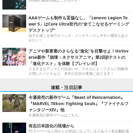
Xsollaの最新情報はこちらから！
AAAゲームも制作も妥協なし。「Lenovo Legion To
wer 5」はCore Ultra世代の“全てこなせるゲーミング
デスクトップ”
迫力を感じる強力スペック。メンテナンスしやすい構造もあり
がたい！
アニマや新要素のさらなる“進化”を目撃せよ！HoYov
erse新作『崩壊：ネクサスアニマ』第2回βテストの
「進化テスト」を体験【プレイレポ】
さまざまなアニマとの出会いや、スキルによってさらに戦略性
が増したバトルなど、本作の注目の要素に迫ります！
連載・注目記事
今週発売の新作ゲーム『Beast of Reincarnation』
『MARVEL Tōkon: Fighting Souls』『ファイナルフ
ァンタジーXIV』他
今週発売の新作ゲームはこちら。
有志日本語化の現場から
PCゲーマーなら何かとお世話になっているであろう有志翻訳者