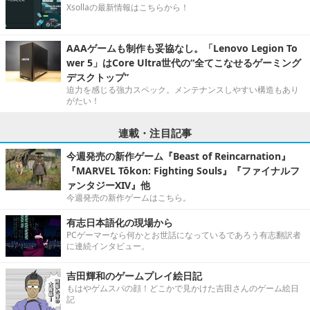
Xsollaの最新情報はこちらから！
AAAゲームも制作も妥協なし。「Lenovo Legion To
wer 5」はCore Ultra世代の“全てこなせるゲーミング
デスクトップ”
迫力を感じる強力スペック。メンテナンスしやすい構造もあり
がたい！
連載・注目記事
今週発売の新作ゲーム『Beast of Reincarnation』
『MARVEL Tōkon: Fighting Souls』『ファイナルフ
ァンタジーXIV』他
今週発売の新作ゲームはこちら。
有志日本語化の現場から
PCゲーマーなら何かとお世話になっているであろう有志翻訳者
に連続インタビュー。
吉田輝和のゲームプレイ絵日記
もはやゲムスパの顔！どこかで見かけた吉田さんのゲーム絵日
記