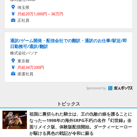
埼玉県
月給29万1,000円～36万円
正社員
通訳/ゲーム開発・配信会社での翻訳・通訳のお仕事/駅近/即
日勤務可/通訳/翻訳
株式会社パソナ
東京都
月給34万200円
派遣社員
Sponsored by
トピックス
祖国に裏切られた騎士は、王の仇敵の娘を護ることに
なった―1998年の海外SRPG不朽の名作『幻世録』全
面リメイク版、体験版配信開始。ダーティーヒーロー
が駆ける異色の戦記が令和に蘇る