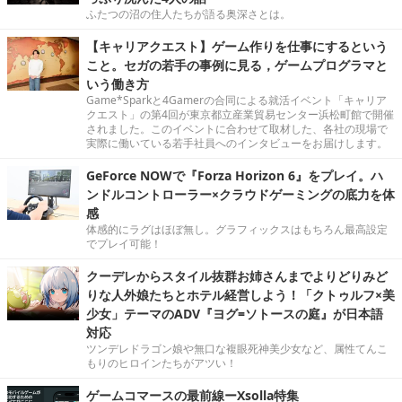
ふたつの沼の住人たちが語る奥深さとは。
【キャリアクエスト】ゲーム作りを仕事にするという
こと。セガの若手の事例に見る，ゲームプログラマと
いう働き方
Game*Sparkと4Gamerの合同による就活イベント「キャリア
クエスト」の第4回が東京都立産業貿易センター浜松町館で開催
されました。このイベントに合わせて取材した、各社の現場で
実際に働いている若手社員へのインタビューをお届けします。
GeForce NOWで『Forza Horizon 6』をプレイ。ハ
ンドルコントローラー×クラウドゲーミングの底力を体
感
体感的にラグはほぼ無し。グラフィックスはもちろん最高設定
でプレイ可能！
クーデレからスタイル抜群お姉さんまでよりどりみど
りな人外娘たちとホテル経営しよう！「クトゥルフ×美
少女」テーマのADV『ヨグ=ソトースの庭』が日本語
対応
ツンデレドラゴン娘や無口な複眼死神美少女など、属性てんこ
もりのヒロインたちがアツい！
ゲームコマースの最前線ーXsolla特集