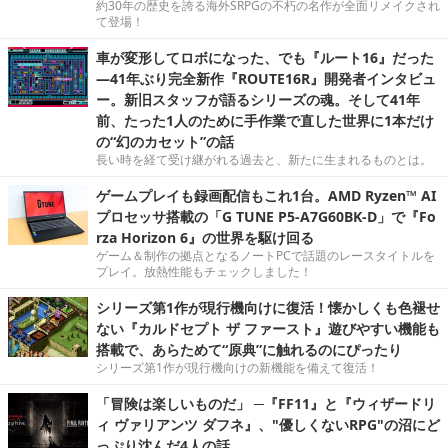
約30年の歴史を誇る海外SRPGの不朽の名作が全面リメイクされ
て登場！
車が変形してロボになった、でも『ルート16』だった
―41年ぶり完全新作『ROUTE16R』開発者インタビュ
ー。新旧スタッフが語るシリーズの魂。そして41年
前、たった1人のために手作業で直した世界に1本だけ
の“幻のカセット”の話
長い時を経て受け継がれる過去と、新たに生まれるものとは。
ゲームプレイも録画配信もこれ1台。AMD Ryzen™ AI
プロセッサ搭載の「G TUNE P5-A7G60BK-D」で『Fo
rza Horizon 6』の世界を駆け回る
ゲーム＆制作の拠点となるノートPCで話題のレースタイトルを
プレイ。放熱性能もチェックしました！
シリーズ第1作が現行機向けに復活！懐かしくも色褪せ
ない『カルドセプト ザ ファースト』遊びやすい機能も
搭載で、あらためて“原典”に触れるのにぴったり
シリーズ第1作が現行機向けの新機能を備えて復活！
「冒険は楽しいものだ」 ─『FF11』と『ウィザードリ
ィ ヴァリアンツ ダフネ』、"優しくないRPG"の沼にど
っぷり沈んだ4人の話