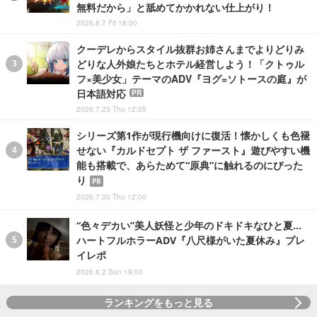
無料だから」と舐めてかかれない仕上がり！
2026.8.7 Fri 18:00
クーデレからスタイル抜群お姉さんまでよりどりみ
どりな人外娘たちとホテル経営しよう！「クトゥル
フ×美少女」テーマのADV『ヨグ=ソトースの庭』が
日本語対応
PR
2026.7.23 Thu 12:05
シリーズ第1作が現行機向けに復活！懐かしくも色褪
せない『カルドセプト ザ ファースト』遊びやすい機
能も搭載で、あらためて“原典”に触れるのにぴった
り
PR
2026.7.30 Thu 12:00
“色々デカい”美人妖怪と少年のドキドキなひと夏…
ハートフルホラーADV『八尺様がいた夏休み』プレ
イレポ
2026.8.2 Sun 19:00
ランキングをもっと見る