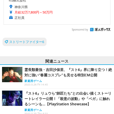
Yts株式会社
神奈川県
月給32万7,800円～50万円
正社員
Sponsored by
ストリートファイター6
関連ニュース
霊長類最強・吉田沙保里、『スト6』界に降り立つ！絶
対に強い“春麗コスプレ”も見せる特別CM公開
家庭用ゲーム
2023.5.26 Fri 14:45
『スト6』リュウら“師匠たち”との出会い描くストーリ
ートレイラー公開！「殺意の波動」や「ベガ」に触れ
るシーンも…【PlayStation Showcase】
家庭用ゲーム
2023.5.25 Thu 6:01