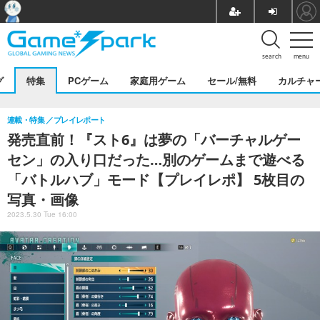
search
menu
グ
特集
PCゲーム
家庭用ゲーム
セール/無料
カルチャ
連載・特集
プレイレポート
発売直前！『スト6』は夢の「バーチャルゲー
セン」の入り口だった…別のゲームまで遊べる
「バトルハブ」モード【プレイレポ】 5枚目の
写真・画像
2023.5.30 Tue 16:00