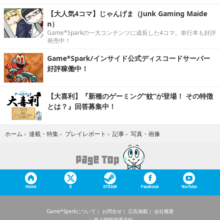
【大人気4コマ】じゃんげま（Junk Gaming Maide
n）
Game*Sparkの一大コンテンツに成長した4コマ。単行本も好評
発売中！
Game*Spark/インサイド公式ディスコードサーバー
好評稼働中！
【大喜利】『新種のゲーミング“蚊”が登場！ その特徴
とは？』回答募集中！
写真・画像
ホーム
›
連載・特集
›
プレイレポート
›
記事
›
Home
X
STEAM
Facebook
YouTube
Game*Sparkについて
お問合せ
広告掲載
会社概要
個人情報保護方針