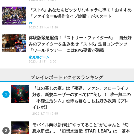
『スト6』あなたをピッタリなキャラに導く！おすすめ
「ファイター&操作タイプ診断」がスタート
PC
2023.5.23 Tue 18:30
体験版緊急配信！『ストリートファイター6』―自分好
みのファイターを生み出せ『スト6』注目コンテンツ
「ワールドツアー」にはRPG要素が満載
家庭用ゲーム
2023.4.21 Fri 12:00
プレイレポートアクセスランキング
『ほの暮しの庭』は『夜廻』ファン、スローライフ
好き、新規ユーザーのすべてに“良し”！ 唯一無二の
「不穏生活シム」恐怖も暮らしもお好み次第【プレ
イレポ】
2026.8.7 Fri 19:45
モバイル向け新作は“やってること”がちゃんと『幻
想水滸伝』。『幻想水滸伝 STAR LEAP』は「基本