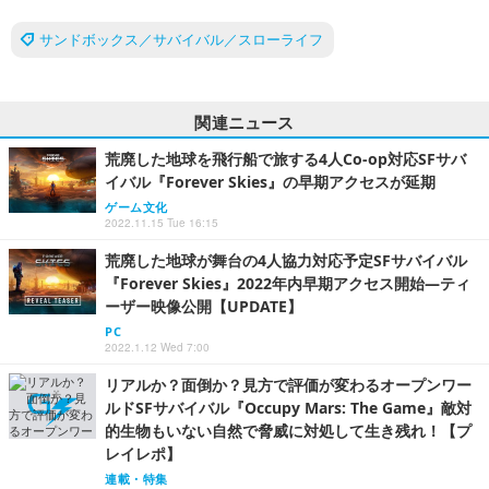
サンドボックス／サバイバル／スローライフ
関連ニュース
荒廃した地球を飛行船で旅する4人Co-op対応SFサバ
イバル『Forever Skies』の早期アクセスが延期
ゲーム文化
2022.11.15 Tue 16:15
荒廃した地球が舞台の4人協力対応予定SFサバイバル
『Forever Skies』2022年内早期アクセス開始―ティ
ーザー映像公開【UPDATE】
PC
2022.1.12 Wed 7:00
リアルか？面倒か？見方で評価が変わるオープンワー
ルドSFサバイバル『Occupy Mars: The Game』敵対
的生物もいない自然で脅威に対処して生き残れ！【プ
レイレポ】
連載・特集