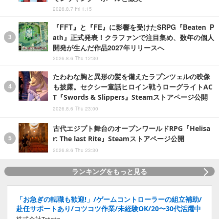
2026.8.7 Fri 1:15
『FFT』と『FE』に影響を受けたSRPG『Beaten P
ath』正式発表！クラファンで注目集め、数年の個人
開発が生んだ作品2027年リリースへ
2026.8.6 Thu 12:30
たわわな胸と異形の髪を備えたラプンツェルの映像
も披露。セクシー童話ヒロイン戦うローグライトAC
T『Swords & Slippers』Steamストアページ公開
2026.8.6 Thu 23:00
古代エジプト舞台のオープンワールドRPG『Helisa
r: The last Rite』Steamストアページ公開
2026.8.6 Thu 23:30
ランキングをもっと見る
「お急ぎの転職も歓迎!」/ゲームコントローラーの組立補助/
赴任サポートあり/コツコツ作業/未経験OK/20〜30代活躍中