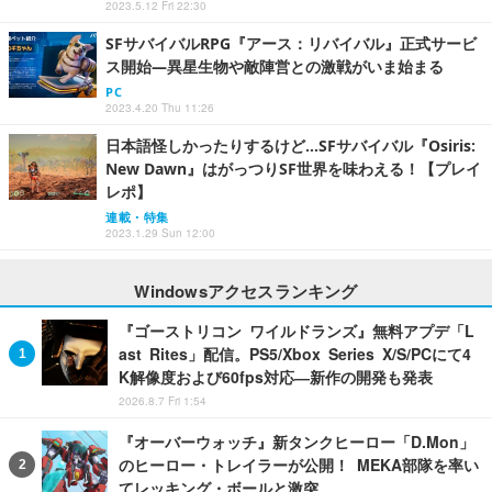
2023.5.12 Fri 22:30
SFサバイバルRPG『アース：リバイバル』正式サービ
ス開始―異星生物や敵陣営との激戦がいま始まる
PC
2023.4.20 Thu 11:26
日本語怪しかったりするけど…SFサバイバル『Osiris:
New Dawn』はがっつりSF世界を味わえる！【プレイ
レポ】
連載・特集
2023.1.29 Sun 12:00
Windowsアクセスランキング
『ゴーストリコン ワイルドランズ』無料アプデ「L
ast Rites」配信。PS5/Xbox Series X/S/PCにて4
K解像度および60fps対応―新作の開発も発表
2026.8.7 Fri 1:54
『オーバーウォッチ』新タンクヒーロー「D.Mon」
のヒーロー・トレイラーが公開！ MEKA部隊を率い
てレッキング・ボールと激突