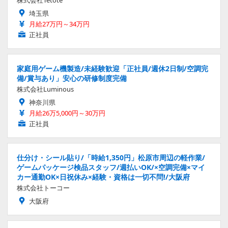
株式会社Tetote
埼玉県
月給27万円～34万円
正社員
家庭用ゲーム機製造/未経験歓迎「正社員/週休2日制/空調完
備/賞与あり」安心の研修制度完備
株式会社Luminous
神奈川県
月給26万5,000円～30万円
正社員
仕分け・シール貼り/「時給1,350円」松原市周辺の軽作業/
ゲームパッケージ検品スタッフ/週払いOK/×空調完備×マイ
カー通勤OK×日祝休み×経験・資格は一切不問!/大阪府
株式会社トーコー
大阪府