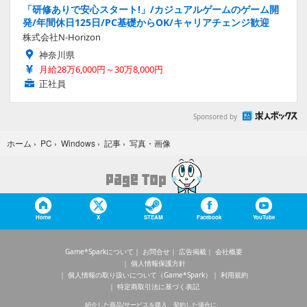
「研修ありで安心スタート!」/カジュアルゲームのゲーム開
発/年間休日125日/PC基礎からOK/キャリアチェンジ歓迎
株式会社N-Horizon
神奈川県
月給28万6,000円～30万8,000円
正社員
Sponsored by
写真・画像
ホーム
›
PC
›
Windows
›
記事
›
Home
X
STEAM
Facebook
YouTube
Game*Sparkについて
お問合せ
広告掲載
会社概要
個人情報保護方針
個人情報の取り扱いについて（Game*Spark）
利用規約
特定商取引法に基づく表記
紹介した商品/サービスを購入、契約した場合に、