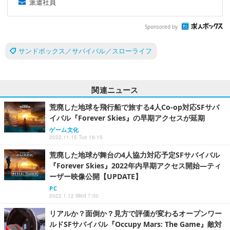
派遣社員
Sponsored by
サンドボックス／サバイバル／スローライフ
関連ニュース
荒廃した地球を飛行船で旅する4人Co-op対応SFサバ
イバル『Forever Skies』の早期アクセスが延期
ゲーム文化
2022.11.15 Tue 16:15
荒廃した地球が舞台の4人協力対応予定SFサバイバル
『Forever Skies』2022年内早期アクセス開始―ティ
ーザー映像公開【UPDATE】
PC
2022.1.12 Wed 7:00
リアルか？面倒か？見方で評価が変わるオープンワー
ルドSFサバイバル『Occupy Mars: The Game』敵対