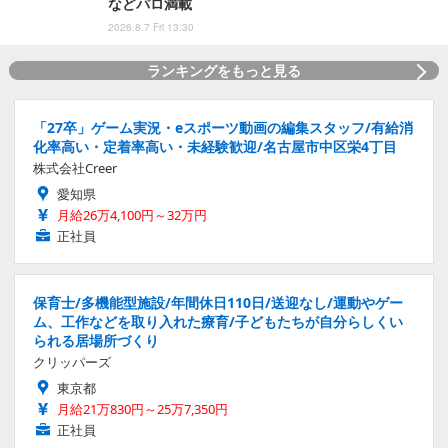
などパロ満載
2026.8.7 Fri 13:30
ランキングをもっと見る
「27卒」ゲーム実況・eスポーツ動画の編集スタッフ/有給消
化率高い・定着率高い・未経験歓迎/名古屋市中区栄4丁目
株式会社Creer
愛知県
月給26万4,100円～32万円
正社員
保育士/多機能型施設/年間休日110日/送迎なし/運動やゲー
ム、工作などを取り入れた療育/子どもたちが自分らしくい
られる居場所づくり
クリッパーズ
東京都
月給21万830円～25万7,350円
正社員