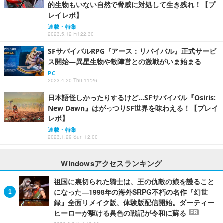
的生物もいない自然で脅威に対処して生き残れ！【プ
レイレポ】
連載・特集
2023.5.12 Fri 22:30
SFサバイバルRPG『アース：リバイバル』正式サービ
ス開始―異星生物や敵陣営との激戦がいま始まる
PC
2023.4.20 Thu 11:26
日本語怪しかったりするけど…SFサバイバル『Osiris:
New Dawn』はがっつりSF世界を味わえる！【プレイ
レポ】
連載・特集
2023.1.29 Sun 12:00
Windowsアクセスランキング
祖国に裏切られた騎士は、王の仇敵の娘を護ること
になった―1998年の海外SRPG不朽の名作『幻世
録』全面リメイク版、体験版配信開始。ダーティー
ヒーローが駆ける異色の戦記が令和に蘇る
PR