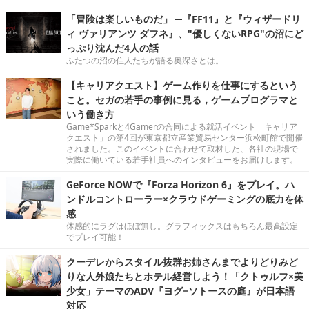
「冒険は楽しいものだ」 ─『FF11』と『ウィザードリ
ィ ヴァリアンツ ダフネ』、"優しくないRPG"の沼にど
っぷり沈んだ4人の話
ふたつの沼の住人たちが語る奥深さとは。
【キャリアクエスト】ゲーム作りを仕事にするという
こと。セガの若手の事例に見る，ゲームプログラマと
いう働き方
Game*Sparkと4Gamerの合同による就活イベント「キャリア
クエスト」の第4回が東京都立産業貿易センター浜松町館で開催
されました。このイベントに合わせて取材した、各社の現場で
実際に働いている若手社員へのインタビューをお届けします。
GeForce NOWで『Forza Horizon 6』をプレイ。ハ
ンドルコントローラー×クラウドゲーミングの底力を体
感
体感的にラグはほぼ無し。グラフィックスはもちろん最高設定
でプレイ可能！
クーデレからスタイル抜群お姉さんまでよりどりみど
りな人外娘たちとホテル経営しよう！「クトゥルフ×美
少女」テーマのADV『ヨグ=ソトースの庭』が日本語
対応