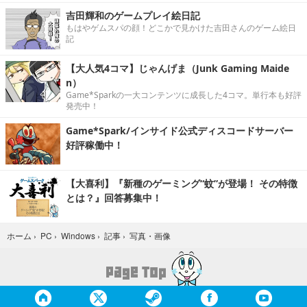
吉田輝和のゲームプレイ絵日記
もはやゲムスパの顔！どこかで見かけた吉田さんのゲーム絵日
記
【大人気4コマ】じゃんげま（Junk Gaming Maide
n）
Game*Sparkの一大コンテンツに成長した4コマ。単行本も好評
発売中！
Game*Spark/インサイド公式ディスコードサーバー
好評稼働中！
【大喜利】『新種のゲーミング“蚊”が登場！ その特徴
とは？』回答募集中！
写真・画像
ホーム
›
PC
›
Windows
›
記事
›