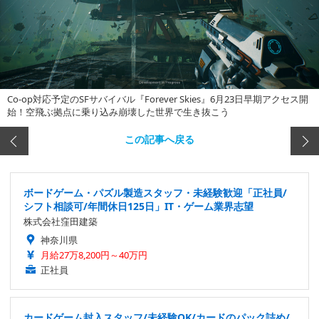
Co-op対応予定のSFサバイバル『Forever Skies』6月23日早期アクセス開
始！空飛ぶ拠点に乗り込み崩壊した世界で生き抜こう
この記事へ戻る
ボードゲーム・パズル製造スタッフ・未経験歓迎「正社員/
シフト相談可/年間休日125日」IT・ゲーム業界志望
株式会社窪田建築
神奈川県
月給27万8,200円～40万円
正社員
カードゲーム封入スタッフ/未経験OK/カードのパック詰め/