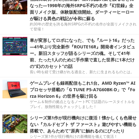
なった―1998年の海外SRPG不朽の名作『幻世録』全
面リメイク版、体験版配信開始。ダーティーヒーロー
が駆ける異色の戦記が令和に蘇る
約30年の歴史を誇る海外SRPGの不朽の名作が全面リメイクされ
て登場！
車が変形してロボになった、でも『ルート16』だった
―41年ぶり完全新作『ROUTE16R』開発者インタビュ
ー。新旧スタッフが語るシリーズの魂。そして41年
前、たった1人のために手作業で直した世界に1本だけ
の“幻のカセット”の話
長い時を経て受け継がれる過去と、新たに生まれるものとは。
ゲームプレイも録画配信もこれ1台。AMD Ryzen™ AI
プロセッサ搭載の「G TUNE P5-A7G60BK-D」で『Fo
rza Horizon 6』の世界を駆け回る
ゲーム＆制作の拠点となるノートPCで話題のレースタイトルを
プレイ。放熱性能もチェックしました！
シリーズ第1作が現行機向けに復活！懐かしくも色褪せ
ない『カルドセプト ザ ファースト』遊びやすい機能も
搭載で、あらためて“原典”に触れるのにぴったり
シリーズ第1作が現行機向けの新機能を備えて復活！