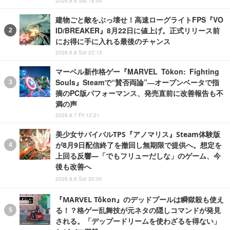
2026.8.8 Sat 18:00
建物ごと敵をぶっ壊せ！高速ローグライトFPS『VO
ID/BREAKER』8月22日に値上げ。正式リリース前
にお得に手に入れる最後のチャンス
2026.8.8 Sat 22:15
マーベル新作格ゲー『MARVEL Tōkon: Fighting
Souls』Steamで“賛否両論”―オープンベータで指
摘のPC版パフォーマンス、発売直前に改善報告も不
満の声
2026.8.7 Fri 12:21
美少女サバイバルTPS『アノマリス』Steam体験版
が8月9日配信終了を撤回し無期限で提供へ。想定を
上回る反響―「でもフリューだしな」のゲーム、今
後も改善へ
2026.8.8 Sat 20:00
『MARVEL Tōkon』のデッドプールは瞬獄殺も使え
る！？格ゲー乱舞技が元ネタの隠しコマンドが発見
される。「デップードリームを使わざるを得ない」