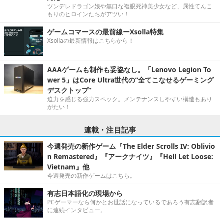
ツンデレドラゴン娘や無口な複眼死神美少女など、属性てんこ
もりのヒロインたちがアツい！
ゲームコマースの最前線ーXsolla特集
Xsollaの最新情報はこちらから！
AAAゲームも制作も妥協なし。「Lenovo Legion To
wer 5」はCore Ultra世代の“全てこなせるゲーミング
デスクトップ”
迫力を感じる強力スペック。メンテナンスしやすい構造もあり
がたい！
連載・注目記事
今週発売の新作ゲーム『The Elder Scrolls IV: Oblivio
n Remastered』『アークナイツ』『Hell Let Loose:
Vietnam』他
今週発売の新作ゲームはこちら。
有志日本語化の現場から
PCゲーマーなら何かとお世話になっているであろう有志翻訳者
に連続インタビュー。