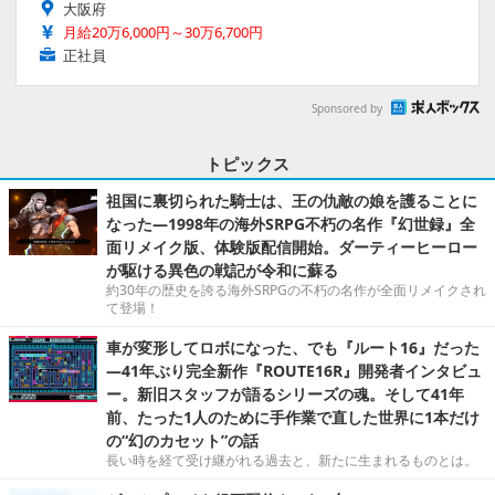
大阪府
月給20万6,000円～30万6,700円
正社員
Sponsored by
トピックス
祖国に裏切られた騎士は、王の仇敵の娘を護ることに
なった―1998年の海外SRPG不朽の名作『幻世録』全
面リメイク版、体験版配信開始。ダーティーヒーロー
が駆ける異色の戦記が令和に蘇る
約30年の歴史を誇る海外SRPGの不朽の名作が全面リメイクされ
て登場！
車が変形してロボになった、でも『ルート16』だった
―41年ぶり完全新作『ROUTE16R』開発者インタビュ
ー。新旧スタッフが語るシリーズの魂。そして41年
前、たった1人のために手作業で直した世界に1本だけ
の“幻のカセット”の話
長い時を経て受け継がれる過去と、新たに生まれるものとは。