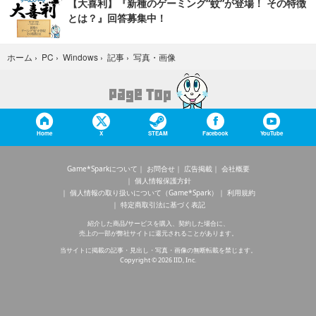
【大喜利】『新種のゲーミング“蚊”が登場！ その特徴
とは？』回答募集中！
写真・画像
ホーム
›
PC
›
Windows
›
記事
›
Home
X
STEAM
Facebook
YouTube
Game*Sparkについて
お問合せ
広告掲載
会社概要
個人情報保護方針
個人情報の取り扱いについて（Game*Spark）
利用規約
特定商取引法に基づく表記
紹介した商品/サービスを購入、契約した場合に、
売上の一部が弊社サイトに還元されることがあります。
当サイトに掲載の記事・見出し・写真・画像の無断転載を禁じます。
Copyright © 2026 IID, Inc.