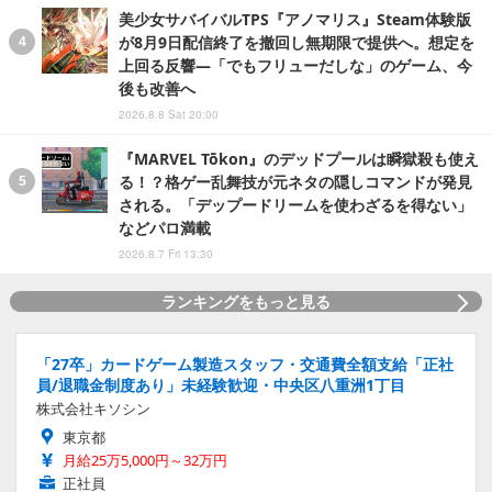
美少女サバイバルTPS『アノマリス』Steam体験版
が8月9日配信終了を撤回し無期限で提供へ。想定を
上回る反響―「でもフリューだしな」のゲーム、今
後も改善へ
2026.8.8 Sat 20:00
『MARVEL Tōkon』のデッドプールは瞬獄殺も使え
る！？格ゲー乱舞技が元ネタの隠しコマンドが発見
される。「デップードリームを使わざるを得ない」
などパロ満載
2026.8.7 Fri 13:30
ランキングをもっと見る
「27卒」カードゲーム製造スタッフ・交通費全額支給「正社
員/退職金制度あり」未経験歓迎・中央区八重洲1丁目
株式会社キソシン
東京都
月給25万5,000円～32万円
正社員