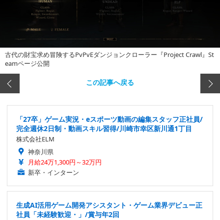
古代の財宝求め冒険するPvPvEダンジョンクローラー『Project Crawl』St
eamページ公開
この記事へ戻る
「27卒」ゲーム実況・eスポーツ動画の編集スタッフ正社員/
完全週休2日制・動画スキル習得/川崎市幸区新川通1丁目
株式会社ELM
神奈川県
月給24万1,300円～32万円
新卒・インターン
生成AI活用ゲーム開発アシスタント・ゲーム業界デビュー正
社員「未経験歓迎・」/賞与年2回