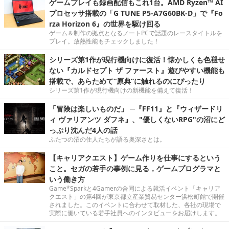
ゲームプレイも録画配信もこれ1台。AMD Ryzen™ AI
プロセッサ搭載の「G TUNE P5-A7G60BK-D」で『Fo
rza Horizon 6』の世界を駆け回る
ゲーム＆制作の拠点となるノートPCで話題のレースタイトルを
プレイ。放熱性能もチェックしました！
シリーズ第1作が現行機向けに復活！懐かしくも色褪せ
ない『カルドセプト ザ ファースト』遊びやすい機能も
搭載で、あらためて“原典”に触れるのにぴったり
シリーズ第1作が現行機向けの新機能を備えて復活！
「冒険は楽しいものだ」 ─『FF11』と『ウィザードリ
ィ ヴァリアンツ ダフネ』、"優しくないRPG"の沼にど
っぷり沈んだ4人の話
ふたつの沼の住人たちが語る奥深さとは。
【キャリアクエスト】ゲーム作りを仕事にするという
こと。セガの若手の事例に見る，ゲームプログラマと
いう働き方
Game*Sparkと4Gamerの合同による就活イベント「キャリア
クエスト」の第4回が東京都立産業貿易センター浜松町館で開催
されました。このイベントに合わせて取材した、各社の現場で
実際に働いている若手社員へのインタビューをお届けします。