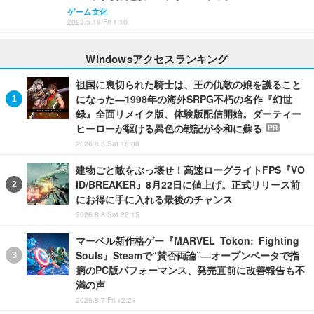
ゲーム文化
2023.5.19 Fri 1:10
Windowsアクセスランキング
祖国に裏切られた騎士は、王の仇敵の娘を護ること
になった―1998年の海外SRPG不朽の名作『幻世
録』全面リメイク版、体験版配信開始。ダーティー
ヒーローが駆ける異色の戦記が令和に蘇る
PR
2026.8.8 Sat 18:00
建物ごと敵をぶっ壊せ！高速ローグライトFPS『VO
ID/BREAKER』8月22日に値上げ。正式リリース前
にお得に手に入れる最後のチャンス
2026.8.8 Sat 22:15
マーベル新作格ゲー『MARVEL Tōkon: Fighting
Souls』Steamで“賛否両論”―オープンベータで指
摘のPC版パフォーマンス、発売直前に改善報告も不
満の声
2026.8.7 Fri 12:21