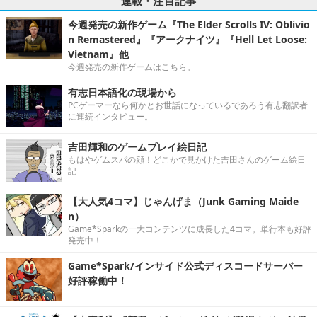
連載・注目記事
今週発売の新作ゲーム『The Elder Scrolls IV: Oblivio
n Remastered』『アークナイツ』『Hell Let Loose:
Vietnam』他
今週発売の新作ゲームはこちら。
有志日本語化の現場から
PCゲーマーなら何かとお世話になっているであろう有志翻訳者
に連続インタビュー。
吉田輝和のゲームプレイ絵日記
もはやゲムスパの顔！どこかで見かけた吉田さんのゲーム絵日
記
【大人気4コマ】じゃんげま（Junk Gaming Maide
n）
Game*Sparkの一大コンテンツに成長した4コマ。単行本も好評
発売中！
Game*Spark/インサイド公式ディスコードサーバー
好評稼働中！