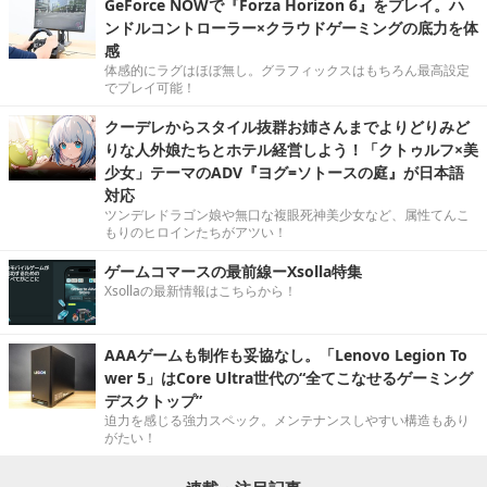
GeForce NOWで『Forza Horizon 6』をプレイ。ハ
ンドルコントローラー×クラウドゲーミングの底力を体
感
体感的にラグはほぼ無し。グラフィックスはもちろん最高設定
でプレイ可能！
クーデレからスタイル抜群お姉さんまでよりどりみど
りな人外娘たちとホテル経営しよう！「クトゥルフ×美
少女」テーマのADV『ヨグ=ソトースの庭』が日本語
対応
ツンデレドラゴン娘や無口な複眼死神美少女など、属性てんこ
もりのヒロインたちがアツい！
ゲームコマースの最前線ーXsolla特集
Xsollaの最新情報はこちらから！
AAAゲームも制作も妥協なし。「Lenovo Legion To
wer 5」はCore Ultra世代の“全てこなせるゲーミング
デスクトップ”
迫力を感じる強力スペック。メンテナンスしやすい構造もあり
がたい！