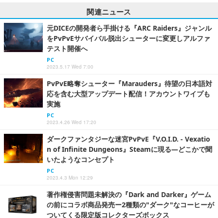
関連ニュース
元DICEの開発者ら手掛ける『ARC Raiders』ジャンル
をPvPvEサバイバル脱出シューターに変更しアルファ
テスト開催へ
PC
2023.5.17 Wed 7:00
PvPvE略奪シューター『Marauders』待望の日本語対
応を含む大型アップデート配信！アカウントワイプも
実施
PC
2023.4.26 Wed 17:20
ダークファンタジーな迷宮PvPvE『V.O.I.D. - Vexatio
n of Infinite Dungeons』Steamに現る―どこかで聞
いたようなコンセプト
PC
2023.4.3 Mon 12:29
著作権侵害問題未解決の『Dark and Darker』ゲーム
の前にコラボ商品発売ー2種類の"ダーク"なコーヒーが
ついてくる限定版コレクターズボックス