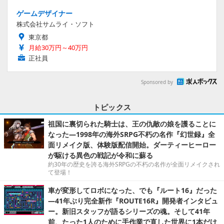
ゲームデザイナー
株式会社サムライ・ソフト
東京都
月給30万円～40万円
正社員
Sponsored by
トピックス
祖国に裏切られた騎士は、王の仇敵の娘を護ることに
なった―1998年の海外SRPG不朽の名作『幻世録』全
面リメイク版、体験版配信開始。ダーティーヒーロー
が駆ける異色の戦記が令和に蘇る
約30年の歴史を誇る海外SRPGの不朽の名作が全面リメイクされ
て登場！
車が変形してロボになった、でも『ルート16』だった
―41年ぶり完全新作『ROUTE16R』開発者インタビュ
ー。新旧スタッフが語るシリーズの魂。そして41年
前、たった1人のために手作業で直した世界に1本だけ