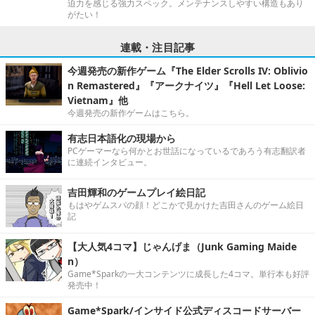
迫力を感じる強力スペック。メンテナンスしやすい構造もあり
がたい！
連載・注目記事
今週発売の新作ゲーム『The Elder Scrolls IV: Oblivio
n Remastered』『アークナイツ』『Hell Let Loose:
Vietnam』他
今週発売の新作ゲームはこちら。
有志日本語化の現場から
PCゲーマーなら何かとお世話になっているであろう有志翻訳者
に連続インタビュー。
吉田輝和のゲームプレイ絵日記
もはやゲムスパの顔！どこかで見かけた吉田さんのゲーム絵日
記
【大人気4コマ】じゃんげま（Junk Gaming Maide
n）
Game*Sparkの一大コンテンツに成長した4コマ。単行本も好評
発売中！
Game*Spark/インサイド公式ディスコードサーバー