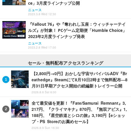
ce」3月度ラインナップ公開
ニュース
2023.3.8 Wed 12:30
『Fallout 76』や『奪われし玉座：ウィッチャーテイ
ルズ』が対象！ PCゲーム定期便「Humble Choice」
2023年2月度ラインナップ発表
ニュース
2023.2.8 Wed 17:00
セール・無料配布アクセスランキング
【2,800円→0円】おかしな宇宙サバイバルADV『Br
eathedge』Steamにて8月10日2時まで無料配布―8
月31日早期アクセス開始の続編新トレイラー公開
2026.8.8 Sat 6:00
全て最安値を更新！『Fate/Samurai Remnant』3,
217円、『クライマキナ』870円、『無双アビス』1,
188円、『星空鉄道とシロの旅』3,190円【eショッ
プ・PS Storeのお薦めセール】
2026.8.9 Sun 16:30