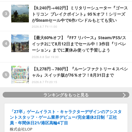
【9,240円→462円】ミリタリーシューター『ゴース
トリコン ブレイクポイント』95％オフ！シリーズ
がSteamセール中で6作バンドルもとても安い
2026.8.7 Fri 11:00
【最大60%オフ】『FF7 リバース』Steam/PS5/ス
イッチ2にて8月12日までセール中！3作目『リベレ
ーション』までに夏休み使って予習しよう
2026.8.8 Sat 19:30
【3,278円→780円】『ルーンファクトリー４スペシ
ャル』スイッチ版が76％オフ！8月31日まで
2026.8.7 Fri 20:15
ランキングをもっと見る
「27卒」ゲームイラスト・キャラクターデザインのアシスタ
ントスタッフ・ゲーム業界デビュー/完全週休2日制「正社
員・年間休日21/港区高輪4丁目
株式会社LOP