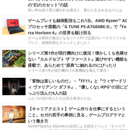
の“幻のカセット”の話
長い時を経て受け継がれる過去と、新たに生まれるものとは。
ゲームプレイも録画配信もこれ1台。AMD Ryzen™ AI
プロセッサ搭載の「G TUNE P5-A7G60BK-D」で『Fo
rza Horizon 6』の世界を駆け回る
ゲーム＆制作の拠点となるノートPCで話題のレースタイトルを
プレイ。放熱性能もチェックしました！
シリーズ第1作が現行機向けに復活！懐かしくも色褪せ
ない『カルドセプト ザ ファースト』遊びやすい機能も
搭載で、あらためて“原典”に触れるのにぴったり
シリーズ第1作が現行機向けの新機能を備えて復活！
「冒険は楽しいものだ」 ─『FF11』と『ウィザードリ
ィ ヴァリアンツ ダフネ』、"優しくないRPG"の沼にど
っぷり沈んだ4人の話
ふたつの沼の住人たちが語る奥深さとは。
【キャリアクエスト】ゲーム作りを仕事にするという
こと。セガの若手の事例に見る，ゲームプログラマと
いう働き方
Game*Sparkと4Gamerの合同による就活イベント「キャリア