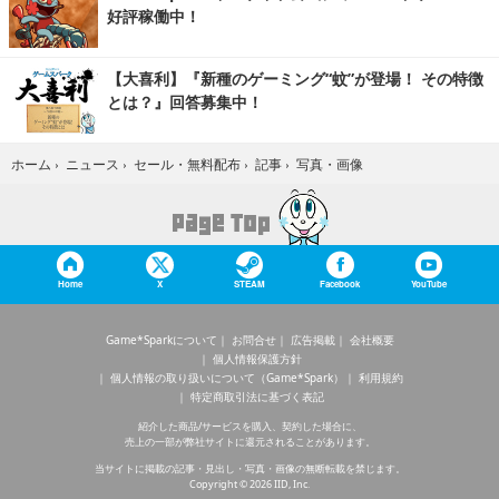
好評稼働中！
【大喜利】『新種のゲーミング“蚊”が登場！ その特徴
とは？』回答募集中！
写真・画像
ホーム
›
ニュース
›
セール・無料配布
›
記事
›
Home
X
STEAM
Facebook
YouTube
Game*Sparkについて
お問合せ
広告掲載
会社概要
個人情報保護方針
個人情報の取り扱いについて（Game*Spark）
利用規約
特定商取引法に基づく表記
紹介した商品/サービスを購入、契約した場合に、
売上の一部が弊社サイトに還元されることがあります。
当サイトに掲載の記事・見出し・写真・画像の無断転載を禁じます。
Copyright © 2026 IID, Inc.