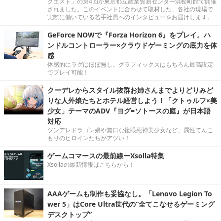
クエスト」の第4回が東京都立産業貿易センター浜松町館で開催
されました。このイベントに合わせて取材した、各社の現場で
実際に働いている若手社員へのインタビューをお届けします。
GeForce NOWで『Forza Horizon 6』をプレイ。ハ
ンドルコントローラー×クラウドゲーミングの底力を体
感
体感的にラグはほぼ無し。グラフィックスはもちろん最高設定
でプレイ可能！
クーデレからスタイル抜群お姉さんまでよりどりみど
りな人外娘たちとホテル経営しよう！「クトゥルフ×美
少女」テーマのADV『ヨグ=ソトースの庭』が日本語
対応
ツンデレドラゴン娘や無口な複眼死神美少女など、属性てんこ
もりのヒロインたちがアツい！
ゲームコマースの最前線ーXsolla特集
Xsollaの最新情報はこちらから！
AAAゲームも制作も妥協なし。「Lenovo Legion To
wer 5」はCore Ultra世代の“全てこなせるゲーミング
デスクトップ”