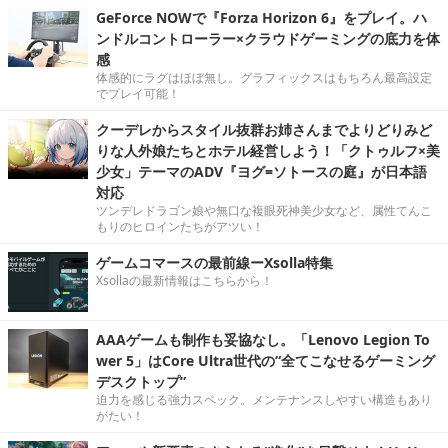
GeForce NOWで『Forza Horizon 6』をプレイ。ハ
ンドルコントローラー×クラウドゲーミングの底力を体
感
体感的にラグはほぼ無し。グラフィックスはもちろん最高設定
でプレイ可能！
クーデレからスタイル抜群お姉さんまでよりどりみど
りな人外娘たちとホテル経営しよう！「クトゥルフ×美
少女」テーマのADV『ヨグ=ソトースの庭』が日本語
対応
ツンデレドラゴン娘や無口な複眼死神美少女など、属性てんこ
もりのヒロインたちがアツい！
ゲームコマースの最前線ーXsolla特集
Xsollaの最新情報はこちらから！
AAAゲームも制作も妥協なし。「Lenovo Legion To
wer 5」はCore Ultra世代の“全てこなせるゲーミング
デスクトップ”
迫力を感じる強力スペック。メンテナンスしやすい構造もあり
がたい！