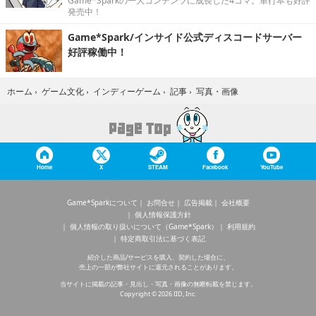
Game*Sparkの一大コンテンツに成長した4コマ。単行本も好評
発売中！
Game*Spark/インサイド公式ディスコードサーバー
好評稼働中！
写真・画像
ホーム
›
ゲーム文化
›
インディーゲーム
›
記事
›
Home
X
STEAM
Facebook
YouTube
Game*Sparkについて
お問合せ
広告掲載
会社概要
個人情報保護方針
個人情報の取り扱いについて（Game*Spark）
利用規約
特定商取引法に基づく表記
紹介した商品/サービスを購入、契約した場合に、
売上の一部が弊社サイトに還元されることがあります。
当サイトに掲載の記事・見出し・写真・画像の無断転載を禁じます。
Copyright © 2026 IID, Inc.