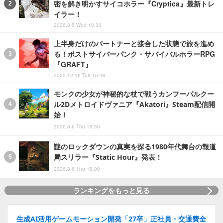
密を解き明かすサイコホラー『Cryptica』最新トレ
イラー！
2026.8.5 Wed 18:30
上半身だけのパートナーと接合した状態で旅を進め
る！ポストサイバーパンク・サバイバルホラーRPG
『GRAFT』
2025.12.16 Tue 16:48
モンクの少女が神秘的な杖で戦うカンフーパルクー
ル2Dメトロイドヴァニア『Akatori』Steam配信開
始！
2026.8.6 Thu 19:30
謎のロックダウンの真実を探る1980年代舞台の報道
局スリラー『Static Hour』発表！
2026.8.6 Thu 18:00
ランキングをもっと見る
生成AI活用ゲームモーション開発「27卒」正社員・交通費全