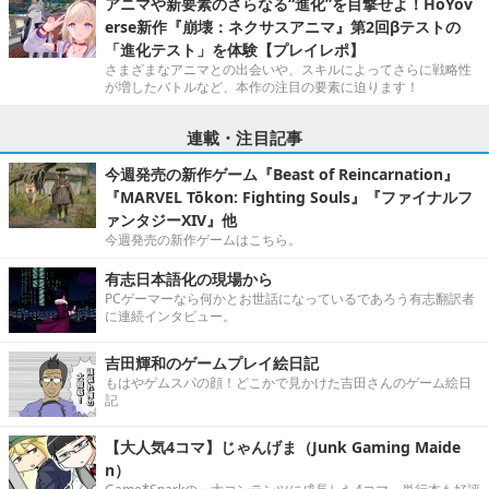
アニマや新要素のさらなる“進化”を目撃せよ！HoYov
erse新作『崩壊：ネクサスアニマ』第2回βテストの
「進化テスト」を体験【プレイレポ】
さまざまなアニマとの出会いや、スキルによってさらに戦略性
が増したバトルなど、本作の注目の要素に迫ります！
連載・注目記事
今週発売の新作ゲーム『Beast of Reincarnation』
『MARVEL Tōkon: Fighting Souls』『ファイナルフ
ァンタジーXIV』他
今週発売の新作ゲームはこちら。
有志日本語化の現場から
PCゲーマーなら何かとお世話になっているであろう有志翻訳者
に連続インタビュー。
吉田輝和のゲームプレイ絵日記
もはやゲムスパの顔！どこかで見かけた吉田さんのゲーム絵日
記
【大人気4コマ】じゃんげま（Junk Gaming Maide
n）