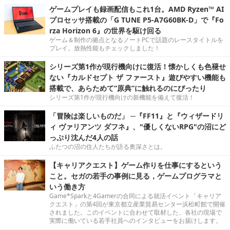
ゲームプレイも録画配信もこれ1台。AMD Ryzen™ AI
プロセッサ搭載の「G TUNE P5-A7G60BK-D」で『Fo
rza Horizon 6』の世界を駆け回る
ゲーム＆制作の拠点となるノートPCで話題のレースタイトルを
プレイ。放熱性能もチェックしました！
シリーズ第1作が現行機向けに復活！懐かしくも色褪せ
ない『カルドセプト ザ ファースト』遊びやすい機能も
搭載で、あらためて“原典”に触れるのにぴったり
シリーズ第1作が現行機向けの新機能を備えて復活！
「冒険は楽しいものだ」 ─『FF11』と『ウィザードリ
ィ ヴァリアンツ ダフネ』、"優しくないRPG"の沼にど
っぷり沈んだ4人の話
ふたつの沼の住人たちが語る奥深さとは。
【キャリアクエスト】ゲーム作りを仕事にするという
こと。セガの若手の事例に見る，ゲームプログラマと
いう働き方
Game*Sparkと4Gamerの合同による就活イベント「キャリア
クエスト」の第4回が東京都立産業貿易センター浜松町館で開催
されました。このイベントに合わせて取材した、各社の現場で
実際に働いている若手社員へのインタビューをお届けします。