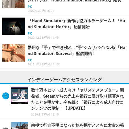
PC
2022.9.30 Fri 15:01
『Hand Simulator』新作は協力ホラーゲーム！『Ha
nd Simulator: Horror』配信開始
PC
2020.12.23 Wed 11:45
器用な「手」で生き残れ！“手”シムサバイバル版『Ha
nd Simulator: Survival』配信開始！
PC
2019.12.18 Wed 12:15
インディーゲームアクセスランキング
数十万本ヒット成人向け『ヤリステメスブター』開
発者、Steamからの売上を銀行に受け取り拒否され
たことを明かす。今も続く「銀行による成人向けコ
ンテンツの規制」【UPDATE】
2026.8.5 Wed 13:15
南極で行方不明になった妹を探すとともに太古の秘