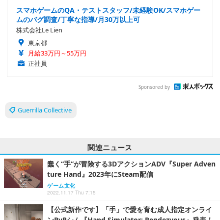
スマホゲームのQA・テストスタッフ/未経験OK/スマホゲー
ムのバグ調査/丁寧な指導/月30万以上可
株式会社Le Lien
東京都
月給33万円～55万円
正社員
Sponsored by
Guerrilla Collective
関連ニュース
蠢く“手”が冒険する3DアクションADV『Super Adven
ture Hand』2023年にSteam配信
ゲーム文化
2022.11.17 Thu 7:15
【公式新作です】「手」で愛を育む成人指定オンライ
ンPvPシム『Hand Simulator: Rendezvous』発表！