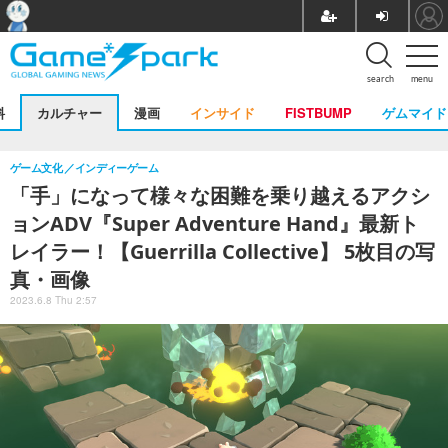
search
menu
料
カルチャー
漫画
インサイド
FISTBUMP
ゲムマイド
ゲーム文化
インディーゲーム
「手」になって様々な困難を乗り越えるアクシ
ョンADV『Super Adventure Hand』最新ト
レイラー！【Guerrilla Collective】 5枚目の写
真・画像
2023.6.8 Thu 2:57