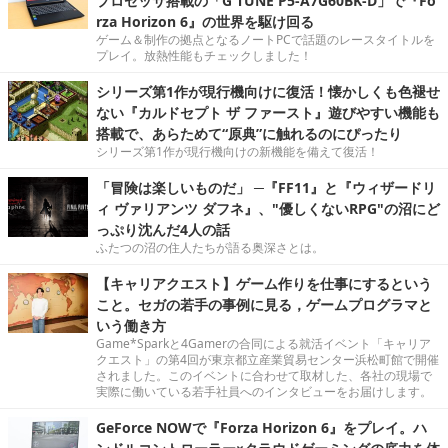
プロセッサ搭載の「G TUNE P5-A7G60BK-D」で『Fo
rza Horizon 6』の世界を駆け回る
ゲーム＆制作の拠点となるノートPCで話題のレースタイトルを
プレイ。放熱性能もチェックしました！
シリーズ第1作が現行機向けに復活！懐かしくも色褪せ
ない『カルドセプト ザ ファースト』遊びやすい機能も
搭載で、あらためて“原典”に触れるのにぴったり
シリーズ第1作が現行機向けの新機能を備えて復活！
「冒険は楽しいものだ」 ─『FF11』と『ウィザードリ
ィ ヴァリアンツ ダフネ』、"優しくないRPG"の沼にど
っぷり沈んだ4人の話
ふたつの沼の住人たちが語る奥深さとは。
【キャリアクエスト】ゲーム作りを仕事にするという
こと。セガの若手の事例に見る，ゲームプログラマと
いう働き方
Game*Sparkと4Gamerの合同による就活イベント「キャリア
クエスト」の第4回が東京都立産業貿易センター浜松町館で開催
されました。このイベントに合わせて取材した、各社の現場で
実際に働いている若手社員へのインタビューをお届けします。
GeForce NOWで『Forza Horizon 6』をプレイ。ハ