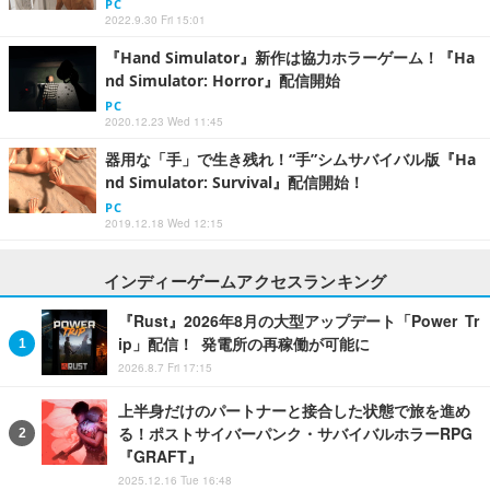
PC
2022.9.30 Fri 15:01
『Hand Simulator』新作は協力ホラーゲーム！『Ha
nd Simulator: Horror』配信開始
PC
2020.12.23 Wed 11:45
器用な「手」で生き残れ！“手”シムサバイバル版『Ha
nd Simulator: Survival』配信開始！
PC
2019.12.18 Wed 12:15
インディーゲームアクセスランキング
『Rust』2026年8月の大型アップデート「Power Tr
ip」配信！ 発電所の再稼働が可能に
2026.8.7 Fri 17:15
上半身だけのパートナーと接合した状態で旅を進め
る！ポストサイバーパンク・サバイバルホラーRPG
『GRAFT』
2025.12.16 Tue 16:48