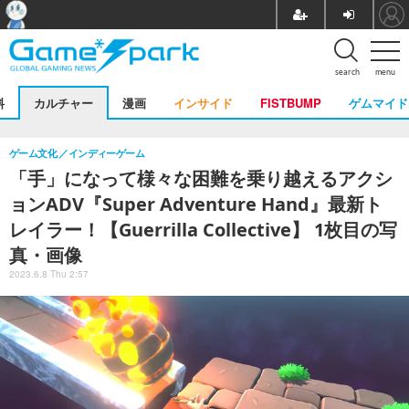
search
menu
料
カルチャー
漫画
インサイド
FISTBUMP
ゲムマイド
ゲーム文化
インディーゲーム
「手」になって様々な困難を乗り越えるアクシ
ョンADV『Super Adventure Hand』最新ト
レイラー！【Guerrilla Collective】 1枚目の写
真・画像
2023.6.8 Thu 2:57