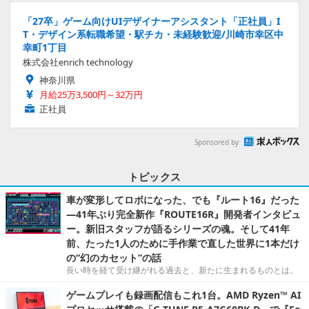
「27卒」ゲーム向けUIデザイナーアシスタント「正社員」I
T・デザイン系転職希望・駅チカ・未経験歓迎/川崎市幸区中
幸町1丁目
株式会社enrich technology
神奈川県
月給25万3,500円～32万円
正社員
Sponsored by
トピックス
車が変形してロボになった、でも『ルート16』だった
―41年ぶり完全新作『ROUTE16R』開発者インタビュ
ー。新旧スタッフが語るシリーズの魂。そして41年
前、たった1人のために手作業で直した世界に1本だけ
の“幻のカセット”の話
長い時を経て受け継がれる過去と、新たに生まれるものとは。
ゲームプレイも録画配信もこれ1台。AMD Ryzen™ AI