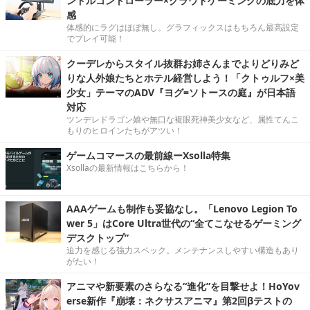
ンドルコントローラー×クラウドゲーミングの底力を体
感
体感的にラグはほぼ無し。グラフィックスはもちろん最高設定
でプレイ可能！
クーデレからスタイル抜群お姉さんまでよりどりみど
りな人外娘たちとホテル経営しよう！「クトゥルフ×美
少女」テーマのADV『ヨグ=ソトースの庭』が日本語
対応
ツンデレドラゴン娘や無口な複眼死神美少女など、属性てんこ
もりのヒロインたちがアツい！
ゲームコマースの最前線ーXsolla特集
Xsollaの最新情報はこちらから！
AAAゲームも制作も妥協なし。「Lenovo Legion To
wer 5」はCore Ultra世代の“全てこなせるゲーミング
デスクトップ”
迫力を感じる強力スペック。メンテナンスしやすい構造もあり
がたい！
アニマや新要素のさらなる“進化”を目撃せよ！HoYov
erse新作『崩壊：ネクサスアニマ』第2回βテストの