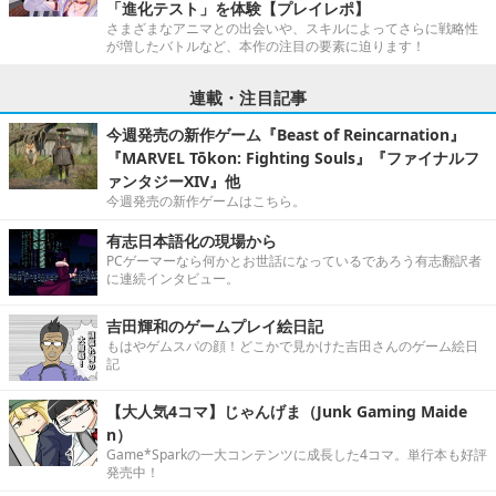
「進化テスト」を体験【プレイレポ】
さまざまなアニマとの出会いや、スキルによってさらに戦略性
が増したバトルなど、本作の注目の要素に迫ります！
連載・注目記事
今週発売の新作ゲーム『Beast of Reincarnation』
『MARVEL Tōkon: Fighting Souls』『ファイナルフ
ァンタジーXIV』他
今週発売の新作ゲームはこちら。
有志日本語化の現場から
PCゲーマーなら何かとお世話になっているであろう有志翻訳者
に連続インタビュー。
吉田輝和のゲームプレイ絵日記
もはやゲムスパの顔！どこかで見かけた吉田さんのゲーム絵日
記
【大人気4コマ】じゃんげま（Junk Gaming Maide
n）
Game*Sparkの一大コンテンツに成長した4コマ。単行本も好評
発売中！