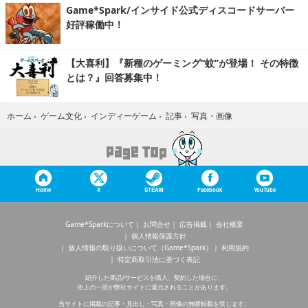
Game*Spark/インサイド公式ディスコードサーバー
好評稼働中！
【大喜利】『新種のゲーミング“蚊”が登場！ その特徴
とは？』回答募集中！
写真・画像
ホーム
›
ゲーム文化
›
インディーゲーム
›
記事
›
Home
X
STEAM
Facebook
YouTube
Game*Sparkについて
お問合せ
広告掲載
会社概要
個人情報保護方針
個人情報の取り扱いについて（Game*Spark）
利用規約
特定商取引法に基づく表記
紹介した商品/サービスを購入、契約した場合に、
売上の一部が弊社サイトに還元されることがあります。
当サイトに掲載の記事・見出し・写真・画像の無断転載を禁じます。