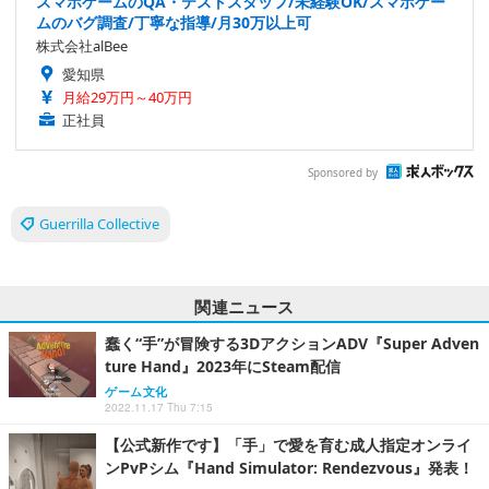
スマホゲームのQA・テストスタッフ/未経験OK/スマホゲー
ムのバグ調査/丁寧な指導/月30万以上可
株式会社alBee
愛知県
月給29万円～40万円
正社員
Sponsored by
Guerrilla Collective
関連ニュース
蠢く“手”が冒険する3DアクションADV『Super Adven
ture Hand』2023年にSteam配信
ゲーム文化
2022.11.17 Thu 7:15
【公式新作です】「手」で愛を育む成人指定オンライ
ンPvPシム『Hand Simulator: Rendezvous』発表！